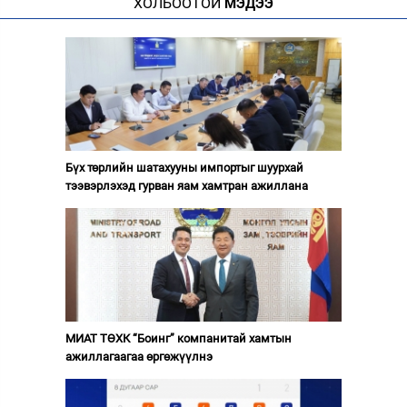
ХОЛБООТОЙ
МЭДЭЭ
Бүх төрлийн шатахууны импортыг шуурхай
тээвэрлэхэд гурван яам хамтран ажиллана
МИАТ ТӨХК “Боинг” компанитай хамтын
ажиллагаагаа өргөжүүлнэ