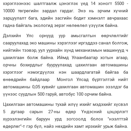
хэрэглээнээс шалтгаалж цэнэглэх үед 14 хоногт 5500 -
10000 төгрөгийн зардал гардаг. Энэ нь эрчим хүчний
зарцуулалт бага, эдийн засгийн бодит хэмнэлт авчрахаас
гадна байгаль экологид эерэг нөлөөлөл үзүүлж байна.
Дэлхийн Улс орнууд уур амьсгалтын өөрчлөлтийг
сааруулахад эко машины хэрэглээг иргэддээ санал болгож,
нийтийн тээвэр, уул уурхайн хүнд механизмын машинууд ч
цахилгаан болж байна. Иймд Улаанбаатар хотын агаар,
орчны бохирдлыг бууруулахад цахилгаан автомашины
хэрэглээг нэмэгдүүлэх нэн шаардлагатай байгаа ба
өнөөдрийн байдлаар Монгол Улсад бүртгэлтэй нийт
автомашины 0,05 хувийг цахилгаан автомашин эзэлдэг ба
үүнээс суудлын 500 гаруй, автобус 100 орчим байна.
Цахилгаан автомашины тухай илүү ихийг мэдэхийг хүсвэл
5 дугаар сарын 27-ны өдөр Үндэсний цэцэрлэгт
хүрээлэнгийн баруун урд зогсоолд болох "нээлттэй
өдөрлөг"-т гэр бүл, найз нөхдийн хамт ирэхийг урьж байна.