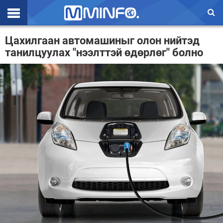
Эхлэл
Цахилгаан автомашиныг олон нийтэд
танилцуулах "нээлттэй өдөрлөг" болно
Цаг агаар
Валют ханш
Улс төр
Эдийн засаг
Үзэл бодол
Спорт
Нийгэм
Дэлхий
Энтертайнмэнт