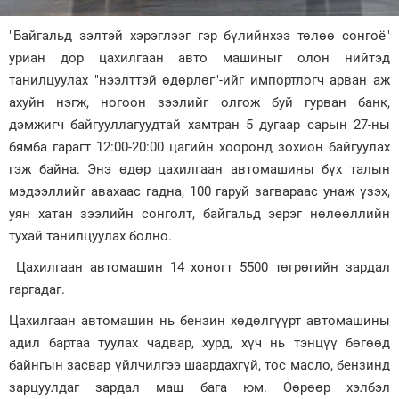
Зурхай
"Байгальд ээлтэй хэрэглээг гэр бүлийнхээ төлөө сонгоё"
уриан дор цахилгаан авто машиныг олон нийтэд
танилцуулах "нээлттэй өдөрлөг"-ийг импортлогч арван аж
ахуйн нэгж, ногоон зээлийг олгож буй гурван банк,
дэмжигч байгууллагуудтай хамтран 5 дугаар сарын 27-ны
бямба гарагт 12:00-20:00 цагийн хооронд зохион байгуулах
гэж байна. Энэ өдөр цахилгаан автомашины бүх талын
мэдээллийг авахаас гадна, 100 гаруй загвараас унаж үзэх,
уян хатан зээлийн сонголт, байгальд эерэг нөлөөллийн
тухай танилцуулах болно.
Цахилгаан автомашин 14 хоногт 5500 төгрөгийн зардал
гаргадаг.
Цахилгаан автомашин нь бензин хөдөлгүүрт автомашины
адил бартаа туулах чадвар, хурд, хүч нь тэнцүү бөгөөд
байнгын засвар үйлчилгээ шаардахгүй, тос масло, бензинд
зарцуулдаг зардал маш бага юм. Өөрөөр хэлбэл