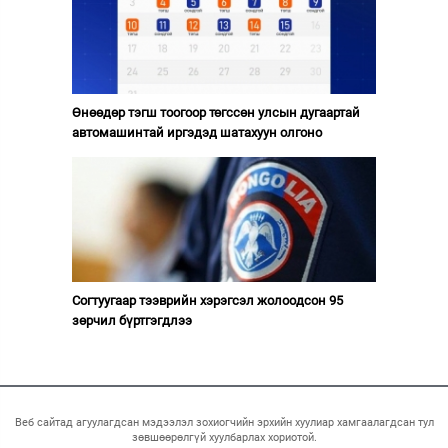
Өнөөдөр тэгш тоогоор төгссөн улсын дугаартай
автомашинтай иргэдэд шатахуун олгоно
Согтуугаар тээврийн хэрэгсэл жолоодсон 95
зөрчил бүртгэгдлээ
Веб сайтад агуулагдсан мэдээлэл зохиогчийн эрхийн хуулиар хамгаалагдсан тул
зөвшөөрөлгүй хуулбарлах хориотой.