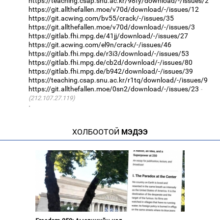
https://teaching.csap.snu.ac.kr/98fy/download/-/issues/2
https://git.allthefallen.moe/v70d/download/-/issues/12
https://git.acwing.com/bv55/crack/-/issues/35
https://git.allthefallen.moe/v70d/download/-/issues/3
https://gitlab.fhi.mpg.de/41jj/download/-/issues/27
https://git.acwing.com/el9n/crack/-/issues/46
https://gitlab.fhi.mpg.de/r3i3/download/-/issues/53
https://gitlab.fhi.mpg.de/cb2d/download/-/issues/80
https://gitlab.fhi.mpg.de/b942/download/-/issues/39
https://teaching.csap.snu.ac.kr/r1tq/download/-/issues/9
https://git.allthefallen.moe/0sn2/download/-/issues/23
(212.107.27.119)
·
ХОЛБООТОЙ
МЭДЭЭ