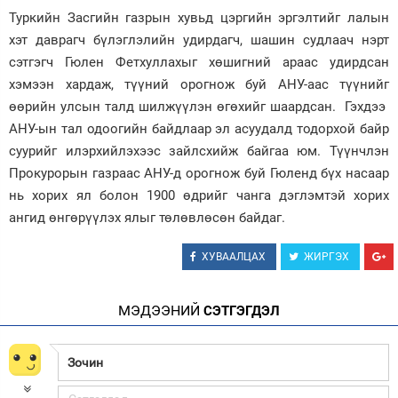
Туркийн Засгийн газрын хувьд цэргийн эргэлтийг лалын
хэт даврагч бүлэглэлийн удирдагч, шашин судлаач нэрт
сэтгэгч Гюлен Фетхуллахыг хөшигний араас удирдсан
хэмээн хардаж, түүний орогнож буй АНУ-аас түүнийг
өөрийн улсын талд шилжүүлэн өгөхийг шаардсан. Гэхдээ
АНУ-ын тал одоогийн байдлаар эл асуудалд тодорхой байр
суурийг илэрхийлэхээс зайлсхийж байгаа юм. Түүнчлэн
Прокурорын газраас АНУ-д орогнож буй Гюленд бүх насаар
нь хорих ял болон 1900 өдрийг чанга дэглэмтэй хорих
ангид өнгөрүүлэх ялыг төлөвлөсөн байдаг.
ХУВААЛЦАХ
ЖИРГЭХ
МЭДЭЭНИЙ
СЭТГЭГДЭЛ