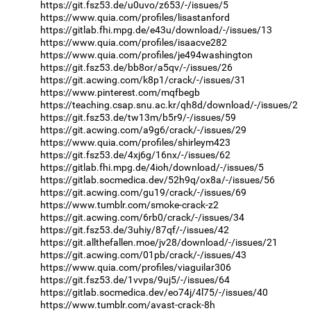
https://git.fsz53.de/u0uvo/z653/-/issues/5
https://www.quia.com/profiles/lisastanford
https://gitlab.fhi.mpg.de/e43u/download/-/issues/13
https://www.quia.com/profiles/isaacve282
https://www.quia.com/profiles/je494washington
https://git.fsz53.de/bb8or/a5qv/-/issues/26
https://git.acwing.com/k8p1/crack/-/issues/31
https://www.pinterest.com/mqfbegb
https://teaching.csap.snu.ac.kr/qh8d/download/-/issues/2
https://git.fsz53.de/tw13m/b5r9/-/issues/59
https://git.acwing.com/a9g6/crack/-/issues/29
https://www.quia.com/profiles/shirleym423
https://git.fsz53.de/4xj6g/16nx/-/issues/62
https://gitlab.fhi.mpg.de/4ioh/download/-/issues/5
https://gitlab.socmedica.dev/52h9q/ox8a/-/issues/56
https://git.acwing.com/gu19/crack/-/issues/69
https://www.tumblr.com/smoke-crack-z2
https://git.acwing.com/6rb0/crack/-/issues/34
https://git.fsz53.de/3uhiy/87qf/-/issues/42
https://git.allthefallen.moe/jv28/download/-/issues/21
https://git.acwing.com/01pb/crack/-/issues/43
https://www.quia.com/profiles/viaguilar306
https://git.fsz53.de/1vvps/9uj5/-/issues/64
https://gitlab.socmedica.dev/eo74j/4l75/-/issues/40
https://www.tumblr.com/avast-crack-8h