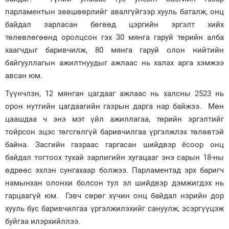
парламентын зөвшөөрлийг авалгүйгээр хууль баталж, онц
байдал зарласан бөгөөд цэргийн эргэлт хийх
төлөвлөгөөнд оролцсон гэх 30 мянга гаруй төрийн алба
хаагчдыг баривчилж, 80 мянга гаруй олон нийтийн
байгууллагын ажилтнуудыг ажлаас нь халах арга хэмжээ
авсан юм.
Түүнчлэн, 12 мянган цагдааг ажлаас нь халсны 2523 нь
орон нутгийн цагдаагийн газрын дарга нар байжээ. Мөн
цаашдаа ч энэ мэт үйл ажиллагаа, төрийн эргэлтийг
тойрсон эцэс төгсгөлгүй баривчилгаа үргэлжлэх төлөвтэй
байна. Засгийн газраас гаргасан шийдвэр ёсоор онц
байдал тогтоох тухай зарлигийн хугацааг энэ сарын 18-ны
өдрөөс эхлэн сунгахаар болжээ. Парламентад эрх баригч
намынхан олонхи болсон тул эл шийдвэр дэмжигдэх нь
гарцаагүй юм. Гэвч сөрөг хүчин онц байдал нэрийн дор
хууль бус баривчилгаа үргэлжилэхийг сануулж, эсэргүүцэж
буйгаа илэрхийллээ.