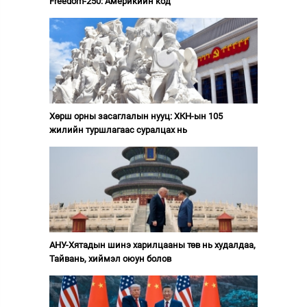
Freedom-250: Америкийн код
Хөрш орны засаглалын нууц: ХКН-ын 105
жилийн туршлагаас суралцах нь
АНУ-Хятадын шинэ харилцааны төв нь худалдаа,
Тайвань, хиймэл оюун болов