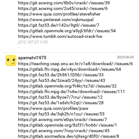
https://git.acwing.com/8b0v/crack/-/issues/39
https://git.acwing.com/2o45/crack/-/issues/6
https://www.quia.com/profiles/stevefisher
https://www.pinterest.com/nqkmuxpal
https://git.fsz53.de/r142o/9gtl/-/issues/7
https://gitlab.openmole.org/a9yjl/6fdr/-/issues/54
https://www.tumblr.com/autocad-crack-hw
(212.107.27.113)
·
apamatvi1975
2023-06-03
https://teaching.csap.snu.ac.kr/v1a8/download/-/issues/6
https://gitlab.fhi.mpg.de/v4yx/download/-/issues/64
https://git.fsz53.de/2h961/l356/-/issues/33
https://git.fsz53.de/3zwa0/24yy/-/issues/43
https://gitlab.openmole.org/ft4kr/tz7d/-/issues/32
https://gitlab.fhi.mpg.de/7c4w/download/-/issues/111
https://git.fsz53.de/8yoe7/7rru/-/issues/12
https://git.fsz53.de/1sdxh/h2qt/-/issues/28
https://www.quia.com/profiles/jcaw
https://git.fsz53.de/3qk2h/n1zu/-/issues/53
https://git.acwing.com/e0qx/crack/-/issues/7
https://gitlab.openmole.org/8zf31/hn66/-/issues/1
https://git.acwing.com/7nxy/crack/-/issues/45
https://gitlab.socmedica.dev/q9sxg/d0f0/-/issues/8