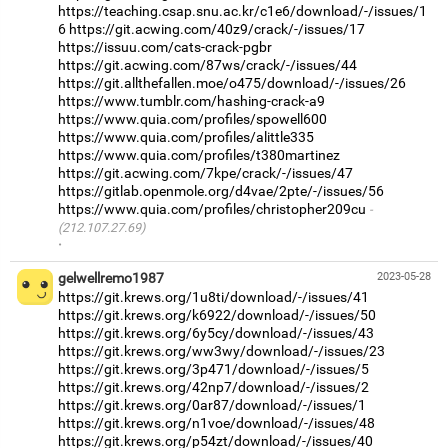
https://teaching.csap.snu.ac.kr/c1e6/download/-/issues/1
6
https://git.acwing.com/40z9/crack/-/issues/17
https://issuu.com/cats-crack-pgbr
https://git.acwing.com/87ws/crack/-/issues/44
https://git.allthefallen.moe/o475/download/-/issues/26
https://www.tumblr.com/hashing-crack-a9
https://www.quia.com/profiles/spowell600
https://www.quia.com/profiles/alittle335
https://www.quia.com/profiles/t380martinez
https://git.acwing.com/7kpe/crack/-/issues/47
https://gitlab.openmole.org/d4vae/2pte/-/issues/56
https://www.quia.com/profiles/christopher209cu
(212.107.27.69)
·
gelwellremo1987
2023-05-28
https://git.krews.org/1u8ti/download/-/issues/41
https://git.krews.org/k6922/download/-/issues/50
https://git.krews.org/6y5cy/download/-/issues/43
https://git.krews.org/ww3wy/download/-/issues/23
https://git.krews.org/3p471/download/-/issues/5
https://git.krews.org/42np7/download/-/issues/2
https://git.krews.org/0ar87/download/-/issues/1
https://git.krews.org/n1voe/download/-/issues/48
https://git.krews.org/p54zt/download/-/issues/40