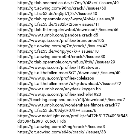
https://gitlab.socmedica.dev/z7my9/48ze/-/issues/49
https://git.acwing.com/96ho/crack/-/issues/60
https://git.fsz53.de/oq5pt/tj3r/-/issues/40
https://gitlab.openmole.org/3wyze/4bb4/-/issues/8
https://git.fsz53.de/3s82b/t26e/-/issues/11
https://gitlab.fhi.mpg.de/w4o4/download/-/issues/46
https://www.tumblr.com/pandora-crack-d5
https://www.quia.com/profiles/brandonos105
https://git.acwing.com/og7m/crack/-/issues/42
https://git.fsz53.de/vd4pj/yc7k/-/issues/10
https://git.acwing.com/o0r4/crack/-/issues/30
https://gitlab.openmole.org/ym5uo/8tih/-/issues/29
https://www.quia.com/profiles/li193stewart
https://git.allthefallen.moe/8r71/download/-/issues/40
https://www.quia.com/profiles/colelazos
https://git.allthefallen.moe/7s7q/download/-/issues/22
https://www.tumblr.com/anydesk-keygen-bh
https://www.quia.com/profiles/michelle1920
https://teaching.csap.snu.ac.kr/x1lj/download/-/issues/7
https://www.tumblr.com/wondershare-filmora-crack77
https://git.fsz53.de/09dy0/07lt/-/issues/6
https://www.noteflight.com/profile/e6472b5177f4093f543
d05394f28931c06c011d6
https://git.acwing.com/b2mg/crack/-/issues/3
https://git.acwing.com/s64b/crack/-/issues/38