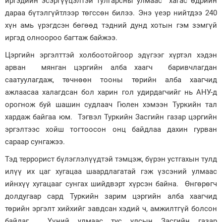
иргэдийн эсэргүүцэлтэй тулгарсны улмаас хагас өдрийн
дараа бүтэлгүйтлээр төгссөн билээ. Энэ үеэр нийтдээ 240
Зурхай
хүн амь үрэгдсэн бөгөөд тэдний дунд хотын гэм зэмгүй
иргэд олноороо багтаж байжээ.
Цэргийн эргэлттэй холбоотойгоор эдүгээг хүртэл хэдэн
арван мянган цэргийн алба хаагч баривчлагдан
саатуулагдаж, төчнөөн тооны төрийн алба хаагчид
ажлаасаа халагдсан бол харин гол удирдагчийг нь АНУ-д
орогнож буй шашин судлаач Гюлен хэмээн Туркийн тал
хардаж байгаа юм. Тэгвэл Туркийн Засгийн газар цэргийн
эргэлтээс хойш тогтоосон онц байдлаа дахин гурван
сараар сунгажээ.
Тэд террорист бүлэглэлүүдтэй тэмцэж, бүрэн устгахын тулд
илүү их цаг хугацаа шаардлагатай гэж үзсэний улмаас
ийнхүү хугацааг сунгах шийдвэрт хүрсэн байна. Өнгөрөгч
долдугаар сард Туркийн зарим цэргийн алба хаагчид
төрийн эргэлт хийхийг завдсан хэдий ч, амжилтгүй болсон
байдаг. Үүний улмаас тус улсын Засгийн газар