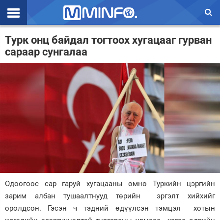
Эхлэл
Турк онц байдал тогтоох хугацааг гурван
сараар сунгалаа
Цаг агаар
Валют ханш
Улс төр
Эдийн засаг
Үзэл бодол
Спорт
Нийгэм
Одоогоос сар гаруй хугацааны өмнө Туркийн цэргийн
Дэлхий
зарим албан тушаалтнууд төрийн эргэлт хийхийг
оролдсон. Гэсэн ч тэдний өдүүлсэн тэмцэл хотын
Энтертайнмэнт