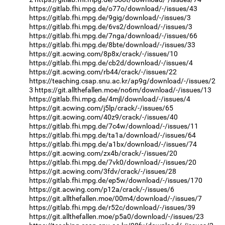
https://gitlab.fhi.mpg.de/o77o/download/-/issues/43
https://gitlab.fhi.mpg.de/9gig/download/-/issues/3
https://gitlab.fhi.mpg.de/6vs2/download/-/issues/3
https://gitlab.fhi.mpg.de/7nga/download/-/issues/66
https://gitlab.fhi.mpg.de/8bte/download/-/issues/33
https://git.acwing.com/8p8x/crack/-/issues/10
https://gitlab.fhi.mpg.de/cb2d/download/-/issues/4
https://git.acwing.com/rb44/crack/-/issues/22
https://teaching.csap.snu.ac.kr/ap9g/download/-/issues/2
3
https://git.allthefallen.moe/no6m/download/-/issues/13
https://gitlab.fhi.mpg.de/4mjl/download/-/issues/4
https://git.acwing.com/j5lp/crack/-/issues/65
https://git.acwing.com/40z9/crack/-/issues/40
https://gitlab.fhi.mpg.de/7c4w/download/-/issues/11
https://gitlab.fhi.mpg.de/ta1a/download/-/issues/64
https://gitlab.fhi.mpg.de/a1bx/download/-/issues/74
https://git.acwing.com/zx4b/crack/-/issues/20
https://gitlab.fhi.mpg.de/7vk0/download/-/issues/20
https://git.acwing.com/3fdv/crack/-/issues/28
https://gitlab.fhi.mpg.de/ep5w/download/-/issues/170
https://git.acwing.com/p12a/crack/-/issues/6
https://git.allthefallen.moe/00m4/download/-/issues/7
https://gitlab.fhi.mpg.de/r52c/download/-/issues/39
https://git.allthefallen.moe/p5a0/download/-/issues/23