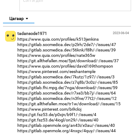
Цагаар
tadansode1971
2023-06-04
https://www.quia.com/profiles/k513jenkins
https://gitlab.socmedica.dev/p2lrh/2de7/-/issues/47
https://gitlab.socmedica.dev/56knk/f8lh/-/issues/39
https://www.quia.com/profiles/nate365w
https://git.allthefallen.moe/5jst/download/-/issues/37
https://www.quia.com/profiles/david169thompson
https://www.pinterest.com/eeshantemple
https://gitlab.socmedica.dev/7kutz/1z97/-/issues/3
https://gitlab.socmedica.dev/z7q8b/3c0z/-/issues/85
https://gitlab.fhi.mpg.de/7nga/download/-/issues/59
https://gitlab.socmedica.dev/r7xe3/bb7j/-/issues/64
https://gitlab.socmedica.dev/n3fne/77t2/-/issues/12
https://git.allthefallen.moe/tr1w/download/-/issues/15
https://www.pinterest.com/bi9cloj
https://git.fsz53.de/p0xjn/b9f1/-/issues/4
https://git.fsz53.de/4iogl/on29/-/issues/40
https://gitlab.openmole.org/an43i/x0au/-/issues/40
https://gitlab.openmole.org/4nxgv/4quy/-/issues/44