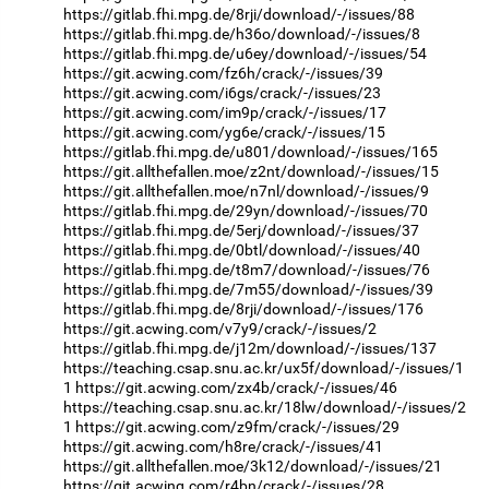
https://gitlab.fhi.mpg.de/8rji/download/-/issues/88
https://gitlab.fhi.mpg.de/h36o/download/-/issues/8
https://gitlab.fhi.mpg.de/u6ey/download/-/issues/54
https://git.acwing.com/fz6h/crack/-/issues/39
https://git.acwing.com/i6gs/crack/-/issues/23
https://git.acwing.com/im9p/crack/-/issues/17
https://git.acwing.com/yg6e/crack/-/issues/15
https://gitlab.fhi.mpg.de/u801/download/-/issues/165
https://git.allthefallen.moe/z2nt/download/-/issues/15
https://git.allthefallen.moe/n7nl/download/-/issues/9
https://gitlab.fhi.mpg.de/29yn/download/-/issues/70
https://gitlab.fhi.mpg.de/5erj/download/-/issues/37
https://gitlab.fhi.mpg.de/0btl/download/-/issues/40
https://gitlab.fhi.mpg.de/t8m7/download/-/issues/76
https://gitlab.fhi.mpg.de/7m55/download/-/issues/39
https://gitlab.fhi.mpg.de/8rji/download/-/issues/176
https://git.acwing.com/v7y9/crack/-/issues/2
https://gitlab.fhi.mpg.de/j12m/download/-/issues/137
https://teaching.csap.snu.ac.kr/ux5f/download/-/issues/1
1
https://git.acwing.com/zx4b/crack/-/issues/46
https://teaching.csap.snu.ac.kr/18lw/download/-/issues/2
1
https://git.acwing.com/z9fm/crack/-/issues/29
https://git.acwing.com/h8re/crack/-/issues/41
https://git.allthefallen.moe/3k12/download/-/issues/21
https://git.acwing.com/r4bn/crack/-/issues/28