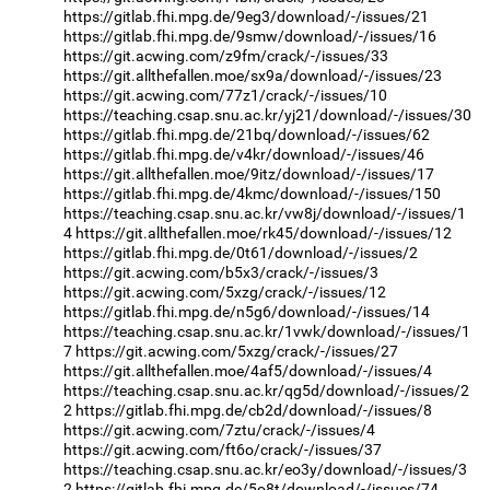
https://gitlab.fhi.mpg.de/9eg3/download/-/issues/21
https://gitlab.fhi.mpg.de/9smw/download/-/issues/16
https://git.acwing.com/z9fm/crack/-/issues/33
https://git.allthefallen.moe/sx9a/download/-/issues/23
https://git.acwing.com/77z1/crack/-/issues/10
https://teaching.csap.snu.ac.kr/yj21/download/-/issues/30
https://gitlab.fhi.mpg.de/21bq/download/-/issues/62
https://gitlab.fhi.mpg.de/v4kr/download/-/issues/46
https://git.allthefallen.moe/9itz/download/-/issues/17
https://gitlab.fhi.mpg.de/4kmc/download/-/issues/150
https://teaching.csap.snu.ac.kr/vw8j/download/-/issues/1
4
https://git.allthefallen.moe/rk45/download/-/issues/12
https://gitlab.fhi.mpg.de/0t61/download/-/issues/2
https://git.acwing.com/b5x3/crack/-/issues/3
https://git.acwing.com/5xzg/crack/-/issues/12
https://gitlab.fhi.mpg.de/n5g6/download/-/issues/14
https://teaching.csap.snu.ac.kr/1vwk/download/-/issues/1
7
https://git.acwing.com/5xzg/crack/-/issues/27
https://git.allthefallen.moe/4af5/download/-/issues/4
https://teaching.csap.snu.ac.kr/qg5d/download/-/issues/2
2
https://gitlab.fhi.mpg.de/cb2d/download/-/issues/8
https://git.acwing.com/7ztu/crack/-/issues/4
https://git.acwing.com/ft6o/crack/-/issues/37
https://teaching.csap.snu.ac.kr/eo3y/download/-/issues/3
2
https://gitlab.fhi.mpg.de/5o8t/download/-/issues/74