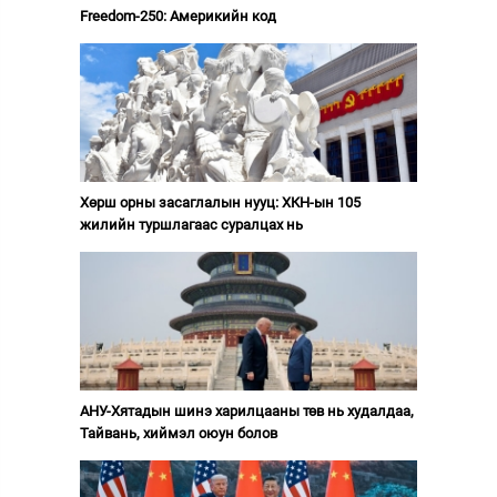
Freedom-250: Америкийн код
Хөрш орны засаглалын нууц: ХКН-ын 105
жилийн туршлагаас суралцах нь
АНУ-Хятадын шинэ харилцааны төв нь худалдаа,
Тайвань, хиймэл оюун болов