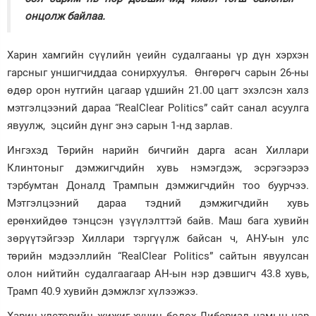
онцолж байлаа.
Харин хамгийн сүүлийн үеийн судалгааны үр дүн хэрхэн
гарсныг уншигчиддаа сонирхуулъя. Өнгөрөгч сарын 26-ны
өдөр орон нутгийн цагаар үдшийн 21.00 цагт эхэлсэн халз
мэтгэлцээний дараа “RealClear Politics” сайт санал асуулга
явуулж, эцсийн дүнг энэ сарын 1-нд зарлав.
Ингэхэд Төрийн нарийн бичгийн дарга асан Хиллари
Клинтоныг дэмжигчдийн хувь нэмэгдэж, эсрэгээрээ
тэрбумтан Доналд Трампын дэмжигчдийн тоо буурчээ.
Мэтгэлцээний дараа тэдний дэмжигчдийн хувь
ерөнхийдөө тэнцсэн үзүүлэлттэй байв. Маш бага хувийн
зөрүүтэйгээр Хиллари тэргүүлж байсан ч, АНУ-ын улс
төрийн мэдээллийн “RealClear Politics” сайтын явуулсан
олон нийтийн судалгаагаар АН-ын нэр дэвшигч 43.8 хувь,
Трамп 40.9 хувийн дэмжлэг хүлээжээ.