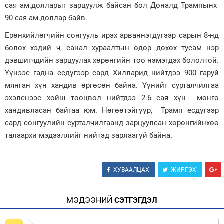
сая ам.долларыг зарцуулж байсан бол Доналд Трампынх
90 сая ам.доллар байв.
Ерөнхийлөгчийн сонгууль ирэх арваннэгдүгээр сарын 8-нд
болох хэдий ч, санал хураалтын өдөр дөхөх тусам нэр
дэвшигчдийн зарцуулах хөрөнгийн тоо нэмэгдэх бололтой.
Үүнээс гадна есдүгээр сард Хилларид нийтдээ 900 гаруй
мянган хүн хандив өргөсөн байна. Үүнийг сурталчилгаа
эхэлснээс хойш тооцвол нийтдээ 2.6 сая хүн мөнгө
хандивласан байгаа юм. Нөгөөтэйгүүр, Трамп есдүгээр
сард сонгуулийн сурталчилгаанд зарцуулсан хөрөнгийнхөө
талаархи мэдээллийг нийтэд зарлаагүй байна.
ХУВААЛЦАХ
ЖИРГЭХ
МЭДЭЭНИЙ
СЭТГЭГДЭЛ