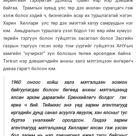
хөрөнгийн тэрбумтан Доналд Трамп нар нэр дэвшиж
байгаа. Трампын хувьд улс төр дэх анхлан сурагцагч гэж
Зурхай
хэлж болох хэдий ч, бизнесийн асар их туршлагатай нэгэн.
Харин Хиллари улс төр дэх эмэгтэй хатуу самруудын нэг
юм. Амьдралын туршлага үзэл бодол тэс өөр ийм хүмүүс
төрийн тэргүүн болон гүйцэтгэх засаглал болох Засгийн
газрын тэргүүн гэсэн хоёр том үүргийг гүйцэтгэх АНУ-ын
хамгийн “хүчирхэг” хүн болохын төлөө өрсөлдөж байна.
Тэгвэл нэр дэвшигчдийн анхны халз мэтгэлцээн өнгөрөгч
даваа гарагт болсон юм.
1960 оноос хойш халз мэтгэлцээн зохион
байгуулагдах болсон бөгөөд анхны мэтгэлцээнд
ялсан эрхэм дараагийн Ерөнхийлөгч болдог гэх
яриа ч бий. Тиймээс энэ үед зарим агентлагууд
иргэдийн дунд санал асуулга явуулж, хэн ялсныг тус
бүртээ үнэлэхийг оролдсон. Гэхдээ зарим
агентлагууд мэтгэлцээнд Хиллариг ялсан гэж үзсэн
бол зарим нь нэр дэвшигчид ижил тэгш байсныг