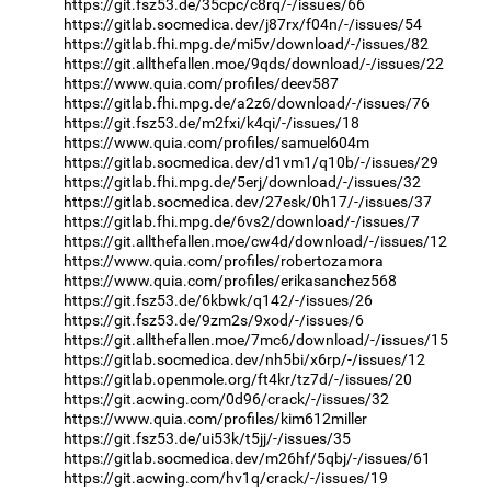
https://git.fsz53.de/35cpc/c8rq/-/issues/66
https://gitlab.socmedica.dev/j87rx/f04n/-/issues/54
https://gitlab.fhi.mpg.de/mi5v/download/-/issues/82
https://git.allthefallen.moe/9qds/download/-/issues/22
https://www.quia.com/profiles/deev587
https://gitlab.fhi.mpg.de/a2z6/download/-/issues/76
https://git.fsz53.de/m2fxi/k4qi/-/issues/18
https://www.quia.com/profiles/samuel604m
https://gitlab.socmedica.dev/d1vm1/q10b/-/issues/29
https://gitlab.fhi.mpg.de/5erj/download/-/issues/32
https://gitlab.socmedica.dev/27esk/0h17/-/issues/37
https://gitlab.fhi.mpg.de/6vs2/download/-/issues/7
https://git.allthefallen.moe/cw4d/download/-/issues/12
https://www.quia.com/profiles/robertozamora
https://www.quia.com/profiles/erikasanchez568
https://git.fsz53.de/6kbwk/q142/-/issues/26
https://git.fsz53.de/9zm2s/9xod/-/issues/6
https://git.allthefallen.moe/7mc6/download/-/issues/15
https://gitlab.socmedica.dev/nh5bi/x6rp/-/issues/12
https://gitlab.openmole.org/ft4kr/tz7d/-/issues/20
https://git.acwing.com/0d96/crack/-/issues/32
https://www.quia.com/profiles/kim612miller
https://git.fsz53.de/ui53k/t5jj/-/issues/35
https://gitlab.socmedica.dev/m26hf/5qbj/-/issues/61
https://git.acwing.com/hv1q/crack/-/issues/19