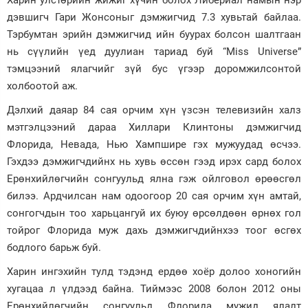
Харин улстөрийн жижиг хүчин болох Либериал намын нэр
дэвшигч Гари Жонсоныг дэмжигчид 7.3 хувьтай байлаа.
Тэрбумтан эрийн дэмжигчид ийн буурах болсон шалтгаан
нь сүүлийн үед дуулиан тариад буй “Miss Universe”
тэмцээний ялагчийг зүй бус үгээр доромжилсонтой
холбоотой аж.
Дэлхий даяар 84 сая орчим хүн үзсэн телевизийн халз
мэтгэлцээний дараа Хиллари Клинтоны дэмжигчид
Флорида, Невада, Нью Хампшире гэх мужуудад өсчээ.
Гэхдээ дэмжигчдийнх нь хувь өссөн гээд ирэх сард болох
Ерөнхийлөгчийн сонгуульд ялна гэж ойлговол өрөөсгөл
билээ. Ардчилсан нам одоогоор 20 сая орчим хүн амтай,
сонгогчдын тоо харьцангуй их буюу өрсөлдөөн өрнөх гол
тойрог Флорида муж дахь дэмжигчдийнхээ тоог өсгөх
бодлого барьж буй.
Харин ингэхийн тулд тэдэнд ердөө хоёр долоо хоногийн
хугацаа л үлдээд байна. Тиймээс 2008 болон 2012 оны
Ерөнхийлөгчийн сонгуульд Флорида мужид ялалт