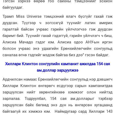
Тэгсэн хэрнээ өөрөө гоо сайхны тэмцээнийг зохион
байгуулдаг.
Трамп Miss Universe тэмцээний ялагч бүсгүйг гахай гэж
дуудсан. Түүгээр ч зогсохгүй түүнийг латин америк
гаралтай байсан учраас гэрийн үйлчлэгчээ гэж дуудсан
баримт бий. Түүнийг гахай гэдэггүй, гэрийн үйлчлэгч ч биш,
Алисиа Мачадо гэдэг юм. Алисиа одоо АНУ-ын иргэн
болсон учраас энэ удаагийн Ерөнхийлөгчийн сонгуульд
саналаа өгнө гэдгийг мэдэж байгаа биз дээ” гэсэн байдаг.
Хиллари Клинтон сонгуулийн кампанит ажилдаа 154 сая
ам.доллар зарцуулжээ
Ардчилсан намаас Ерөнхийлөгч­ийн сонгуульд нэр дэвшигч
Хиллари Клинтон өнгөрөгч есдүгээр сарын кампанитдаа
зарцуулсан нийт хөрөнгийнхөө хэмжээг олон нийтэд
зарлалаа. Тодруулбал, 154 сая ам.долларыг тэрбээр
зарцуулсан байх бөгөөд энэ дүн нь өнгөрсөн хугацаанд
байгаагүй их хэмжээ юм. Наймдугаар сард Хиллари 143