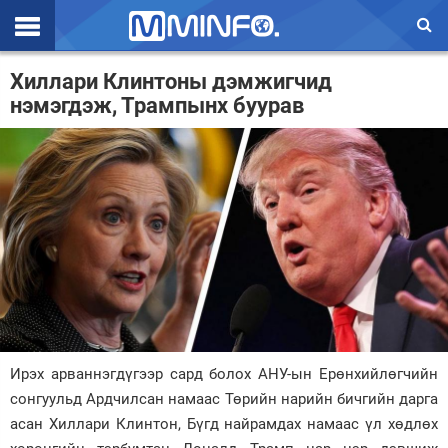
Эхлэл
Хиллари Клинтоны дэмжигчид
нэмэгдэж, Трампынх буурав
Цаг агаар
Валют ханш
Улс төр
Эдийн засаг
Үзэл бодол
Спорт
Нийгэм
Ирэх арваннэгдүгээр сард болох АНУ-ын Ерөнхийлөгчийн
Дэлхий
сонгуульд Ардчилсан намаас Төрийн нарийн бичгийн дарга
асан Хиллари Клинтон, Бүгд найрамдах намаас үл хөдлөх
Энтертайнмэнт