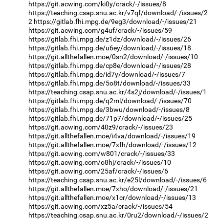
https://git.acwing.com/ki0y/crack/-/issues/8
https://teaching.csap.snu.ac.kr/v7qf/download/-/issues/2
2
https://gitlab.fhi.mpg.de/9eg3/download/-/issues/21
https://git.acwing.com/g4uf/crack/-/issues/59
https://gitlab.fhi.mpg.de/z1dz/download/-/issues/26
https://gitlab.fhi.mpg.de/u6ey/download/-/issues/18
https://git.allthefallen.moe/0sn2/download/-/issues/10
https://gitlab.fhi.mpg.de/cp8e/download/-/issues/28
https://gitlab.fhi.mpg.de/id7y/download/-/issues/7
https://gitlab.fhi.mpg.de/5o8t/download/-/issues/33
https://teaching.csap.snu.ac.kr/4s2j/download/-/issues/1
https://gitlab.fhi.mpg.de/q2ml/download/-/issues/70
https://gitlab.fhi.mpg.de/3bwu/download/-/issues/8
https://gitlab.fhi.mpg.de/71p7/download/-/issues/25
https://git.acwing.com/40z9/crack/-/issues/23
https://git.allthefallen.moe/i4va/download/-/issues/19
https://git.allthefallen.moe/7xfh/download/-/issues/12
https://git.acwing.com/w801/crack/-/issues/33
https://git.acwing.com/o8hj/crack/-/issues/10
https://git.acwing.com/25af/crack/-/issues/6
https://teaching.csap.snu.ac.kr/e25l/download/-/issues/6
https://git.allthefallen.moe/7xho/download/-/issues/21
https://git.allthefallen.moe/x1cr/download/-/issues/13
https://git.acwing.com/xz5a/crack/-/issues/54
https://teaching.csap.snu.ac.kr/0ru2/download/-/issues/2