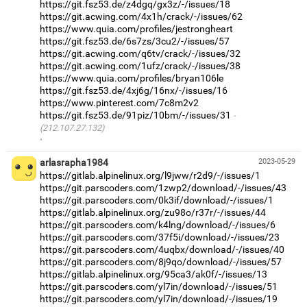
https://git.fsz53.de/z4dgq/gx3z/-/issues/18
https://git.acwing.com/4x1h/crack/-/issues/62
https://www.quia.com/profiles/jestrongheart
https://git.fsz53.de/6s7zs/3cu2/-/issues/57
https://git.acwing.com/q6tv/crack/-/issues/32
https://git.acwing.com/1ufz/crack/-/issues/38
https://www.quia.com/profiles/bryan106le
https://git.fsz53.de/4xj6g/16nx/-/issues/16
https://www.pinterest.com/7c8m2v2
https://git.fsz53.de/91piz/10bm/-/issues/31
(212.107.27.132)
·
arlasrapha1984
2023-05-29
https://gitlab.alpinelinux.org/l9jww/r2d9/-/issues/1
https://git.parscoders.com/1zwp2/download/-/issues/43
https://git.parscoders.com/0k3if/download/-/issues/1
https://gitlab.alpinelinux.org/zu98o/r37r/-/issues/44
https://git.parscoders.com/k4lng/download/-/issues/6
https://git.parscoders.com/37f5i/download/-/issues/23
https://git.parscoders.com/4uqbx/download/-/issues/40
https://git.parscoders.com/8j9qo/download/-/issues/57
https://gitlab.alpinelinux.org/95ca3/ak0f/-/issues/13
https://git.parscoders.com/yl7in/download/-/issues/51
https://git.parscoders.com/yl7in/download/-/issues/19