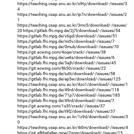
https://teaching.csap.snu.ac.kr/o9ty/download/-/issues/3
4
https://teaching.csap.snu.ac.kr/ip7n/download/-/issues/2
1
https://teaching.csap.snu.ac.kr/3mc5/download/-/issues/
20
https://gitlab.fhi.mpg.de/2j7l/download/-/issues/54
https://gitlab.fhi.mpg.de/v6gd/download/-/issues/51
https://gitlab.fhi.mpg.de/mi5v/download/-/issues/7
https://gitlab.fhi.mpg.de/0mub/download/-/issues/70
https://git.acwing.com/4oqe/crack/-/issues/38
https://gitlab.fhi.mpg.de/ue6s/download/-/issues/6
https://gitlab.fhi.mpg.de/3ajh/download/-/issues/45
https://git.acwing.com/8k50/crack/-/issues/22
https://gitlab.fhi.mpg.de/iu6t/download/-/issues/58
https://gitlab.fhi.mpg.de/ep5w/download/-/issues/125
https://teaching.csap.snu.ac.kr/4zo1/download/-/issues/1
https://gitlab.fhi.mpg.de/49rd/download/-/issues/118
https://gitlab.fhi.mpg.de/71p7/download/-/issues/185
https://gitlab.fhi.mpg.de/49rd/download/-/issues/7
https://git.acwing.com/1s3f/crack/-/issues/37
https://gitlab.fhi.mpg.de/t9l2/download/-/issues/37
https://teaching.csap.snu.ac.kr/1z9d/download/-/issues/3
0
https://teaching.csap.snu.ac.kr/4i0m/download/-/issues/4
https://git.allthefallen.moe/2qom/download/-/issues/15