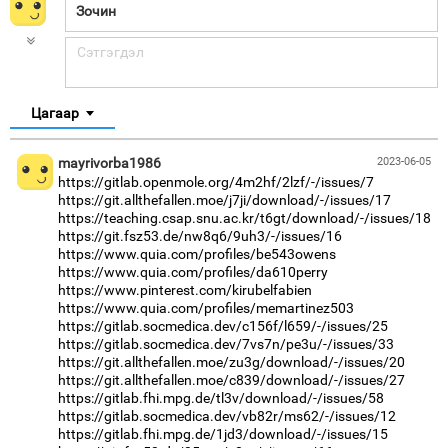
Цагаар
mayrivorba1986
2023-06-05
https://gitlab.openmole.org/4m2hf/2lzf/-/issues/7
https://git.allthefallen.moe/j7ji/download/-/issues/17
https://teaching.csap.snu.ac.kr/t6gt/download/-/issues/18
https://git.fsz53.de/nw8q6/9uh3/-/issues/16
https://www.quia.com/profiles/be543owens
https://www.quia.com/profiles/da610perry
https://www.pinterest.com/kirubelfabien
https://www.quia.com/profiles/memartinez503
https://gitlab.socmedica.dev/c156f/l659/-/issues/25
https://gitlab.socmedica.dev/7vs7n/pe3u/-/issues/33
https://git.allthefallen.moe/zu3g/download/-/issues/20
https://git.allthefallen.moe/c839/download/-/issues/27
https://gitlab.fhi.mpg.de/tl3v/download/-/issues/58
https://gitlab.socmedica.dev/vb82r/ms62/-/issues/12
https://gitlab.fhi.mpg.de/1jd3/download/-/issues/15