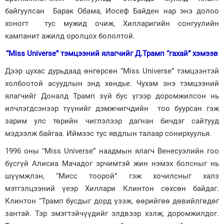
байгуулсан Барак Обама, Иосеф Байден нар энэ долоо
хоногт тус мужид очиж, Хилларигийн сонгуулийн
кампанит ажилд оролцох бололтой.
“Miss Universe” тэмцээний ялагчийг Д.Трамп “гахай” хэмээв
Дээр цухас дурьдаад өнгөрсөн “Miss Universe” тэмцээнтэй
холбоотой асуудлын энд хөндье. Чухам энэ тэмцээний
ялагчийг Доналд Трамп зүй бус үгээр доромжилсон нь
илчлэгдсэнээр түүнийг дэмжчигчдийн тоо буурсан гэж
зарим улс төрийн чиглэлээр дагнан бичдэг сайтууд
мэдээлж байгаа. Иймээс тус явдлын талаар сонирхуулья.
1996 оны “Miss Universe” наадмын ялагч Венесуэлийн гоо
бүсгүй Алисиа Мачадог эрчимтэй жин нэмэх болсныг нь
шүүмжлэн, “Мисс тоорой” гэж хочилсныг халз
мэтгэлцээний үеэр Хиллари Клинтон сөхсөн байдаг.
Клинтон “Трамп бусдыг дорд үзэж, өөрийгөө дөвийлгөдөг
зантай. Тэр эмэгтэйчүүдийг элдвээр хэлж, доромжилдог.