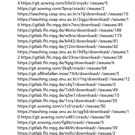
4
https://git.acwing.com/b5x3/crack/-/issues/5
https://git.acwing.com/5pna/crack/-/issues/2
https://teaching.csap.snu.ac.kr/x1lj/download/-/issues/10
https://teaching.csap.snu.ac.kr/2qgc/download/-/issues/1
6
https://gitlab.fhi.mpg.de/n7wn/download/-/issues/49
https://gitlab.fhi.mpg.de/4kmc/download/-/issues/188
https://gitlab.fhi.mpg.de/w8rw/download/-/issues/173
https://gitlab.fhi.mpg.de/b942/download/-/issues/81
https://gitlab.fhi.mpg.de/j12m/download/-/issues/42
https://teaching.csap.snu.ac.kr/9d5y/download/-/issues/1
2
https://gitlab.fhi.mpg.de/23cw/download/-/issues/28
https://gitlab.fhi.mpg.de/9gig/download/-/issues/6
https://git.acwing.com/3kq8/crack/-/issues/68
https://git.allthefallen.moe/73r6/download/-/issues/5
https://teaching.csap.snu.ac.kr/r1tq/download/-/issues/12
https://gitlab.fhi.mpg.de/v4q7/download/-/issues/3
https://gitlab.fhi.mpg.de/7vk0/download/-/issues/49
https://gitlab.fhi.mpg.de/q5w1/download/-/issues/15
https://gitlab.fhi.mpg.de/1nry/download/-/issues/35
https://git.acwing.com/c1cf/crack/-/issues/50
https://teaching.csap.snu.ac.kr/qg5d/download/-/issues/1
0
https://git.acwing.com/u481/crack/-/issues/56
https://git.acwing.com/fg6b/crack/-/issues/5
https://gitlab.fhi.mpg.de/4b9t/download/-/issues/39
https://gitlab.fhi.mpg.de/mi5v/download/-/issues/2