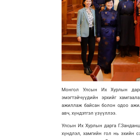
Монгол Улсын Их Хурлын дарга
эмэгтэйчүүдийн эрхийг хамгаал
ажиллаж байсан болон одоо ажи
авч, хүндэтгэл үзүүллээ.
Улсын Их Хурлын дарга Г.Занданш
хүндлэл, хамгийн гол нь эхийн с