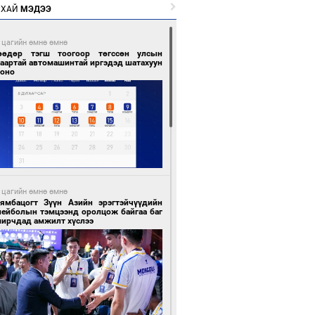
РХАЙ
МЭДЭЭ
 цагийн өмнө өмнө
өөдөр тэгш тоогоор төгссөн улсын
гаартай автомашинтай иргэдэд шатахуун
гоно
 цагийн өмнө өмнө
Бямбацогт Зүүн Азийн эрэгтэйчүүдийн
лейболын тэмцээнд оролцож байгаа баг
мирчдад амжилт хүслээ