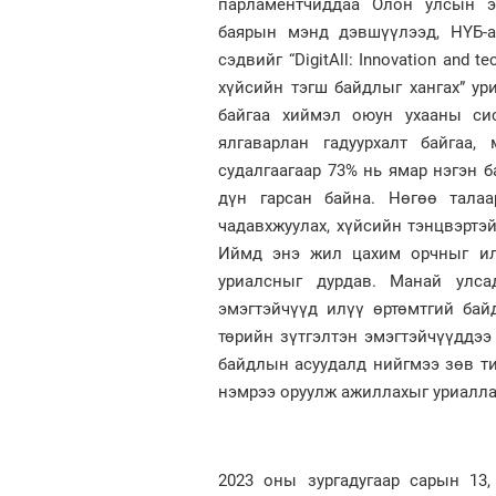
парламентчиддаа Олон улсын э
баярын мэнд дэвшүүлээд, НҮБ-
сэдвийг “DigitАll: Innovation and t
хүйсийн тэгш байдлыг хангах” ур
байгаа хиймэл оюун ухааны сис
ялгаварлан гадуурхалт байгаа,
судалгаагаар 73% нь ямар нэгэн 
дүн гарсан байна. Нөгөө талаа
чадавхжуулах, хүйсийн тэнцвэртэ
Иймд энэ жил цахим орчныг илү
уриалсныг дурдав. Манай улса
эмэгтэйчүүд илүү өртөмтгий бай
төрийн зүтгэлтэн эмэгтэйчүүддээ
байдлын асуудалд нийгмээ зөв ти
нэмрээ оруулж ажиллахыг уриалла
2023 оны зургадугаар сарын 13