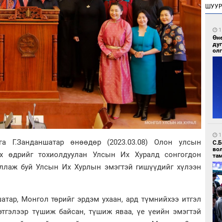
ШУУ
1
Өн
ду
ол
1
 Г.Занданшатар өнөөдөр (2023.03.08) Олон улсын
С.
во
ах өдрийг тохиолдуулан Улсын Их Хуралд сонгогдон
та
ллаж буй Улсын Их Хурлын эмэгтэй гишүүдийг хүлээн
атар, Монгол төрийг эрдэм ухаан, ард түмнийхээ итгэл
этгэлээр түшиж байсан, түшиж яваа, үе үеийн эмэгтэй