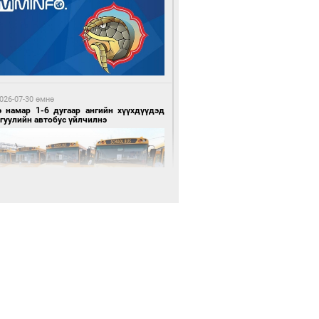
 цагийн өмнө өмнө
х шатанд хэмнэлтийн горимд шилжиж,
йр наадам, зөвлөгөөн, гадаад
милолтыг хориглолоо
026-07-30 өмнө
э намар 1-6 дугаар ангийн хүүхдүүдэд
гуулийн автобус үйлчилнэ
 цагийн өмнө өмнө
у толгойгоос “Рио Тинто” ашиг хүртэж
лсэн ч Монгол Улс өр төлсөөр байна
026-07-30 өмнө
мгуудад баригдаж буй ДЦС-ын төслийг
элжүүлэх чиглэл өглөө