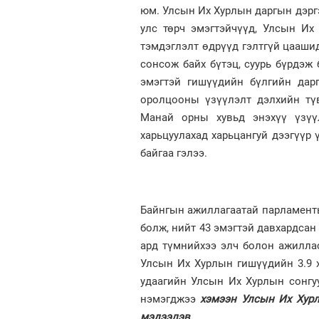
юм. Улсын Их Хурлын даргын дэрг
улс төрч эмэгтэйчүүд, Улсын Их
тэмдэглэлт өдрүүд гэлтгүй цаашид
сонсож байх бүтэц, суурь бүрдэж
эмэгтэй гишүүдийн бүлгийн дарг
оролцооны үзүүлэлт дэлхийн түв
Манай орны хувьд энэхүү үзүү
харьцуулахад харьцангуй дээгүүр 
байгаа гэлээ.
Байнгын ажиллагаатай парламенты
болж, нийт 43 эмэгтэй давхардсан
ард түмнийхээ элч болон ажиллас
Улсын Их Хурлын гишүүдийн 3.9 
удаагийн Улсын Их Хурлын сонгу
нэмэгджээ
хэмээн Улсын Их Хур
мэдээл
э
в.