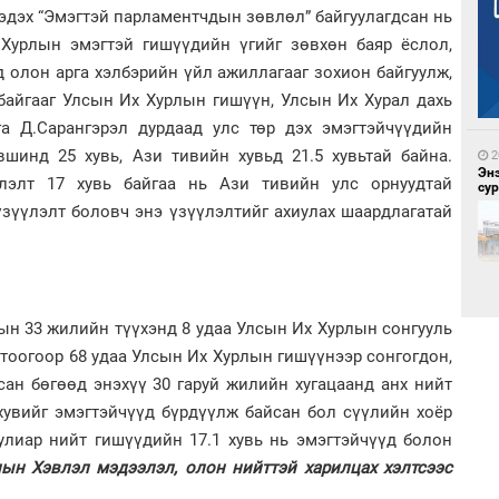
эдэх “Эмэгтэй парламентчдын зөвлөл” байгуулагдсан нь
 Хурлын эмэгтэй гишүүдийн үгийг зөвхөн баяр ёслол,
2
Бү
 олон арга хэлбэрийн үйл ажиллагааг зохион байгуулж,
на
то
 байгааг Улсын Их Хурлын гишүүн, Улсын Их Хурал дахь
а Д.Сарангэрэл дурдаад улс төр дэх эмэгтэйчүүдийн
шинд 25 хувь, Ази тивийн хувьд 21.5 хувьтай байна.
2
Эн
лэлт 17 хувь байгаа нь Ази тивийн улс орнуудтай
сур
үзүүлэлт боловч энэ үзүүлэлтийг ахиулах шаардлагатай
2
Ою
эхэ
н 33 жилийн түүхэнд 8 удаа Улсын Их Хурлын сонгууль
 тоогоор 68 удаа Улсын Их Хурлын гишүүнээр сонгогдон,
2
ан бөгөөд энэхүү 30 гаруй жилийн хугацаанд анх нийт
Ай
үрг
хувийг эмэгтэйчүүд бүрдүүлж байсан бол сүүлийн хоёр
улиар нийт гишүүдийн 17.1 хувь нь эмэгтэйчүүд болон
лын
Хэвлэл мэдээлэл, олон нийттэй харилцах хэлтсээс