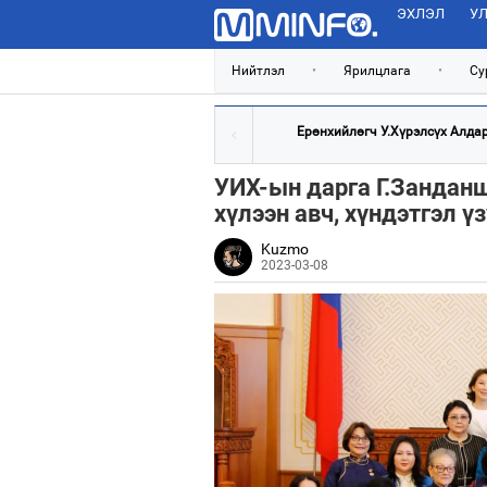
ЭХЛЭЛ
УЛ
Нийтлэл
•
Ярилцлага
•
Су
Ерөнхийлөгч У.Хүрэлсүх Алдарт
УИХ-ын дарга Г.Зандан
хүлээн авч, хүндэтгэл ү
Kuzmo
2023-03-08