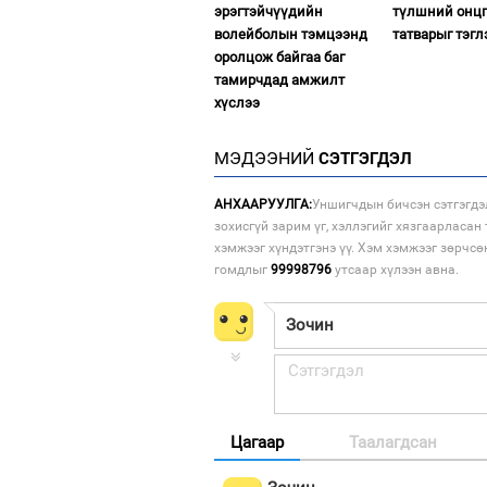
эрэгтэйчүүдийн
түлшний онцг
волейболын тэмцээнд
татварыг тэгл
оролцож байгаа баг
тамирчдад амжилт
хүслээ
МЭДЭЭНИЙ
СЭТГЭГДЭЛ
АНХААРУУЛГА:
Уншигчдын бичсэн сэтгэгдэ
зохисгүй зарим үг, хэллэгийг хязгаарласан 
хэмжээг хүндэтгэнэ үү. Хэм хэмжээг зөрчсө
гомдлыг
99998796
утсаар хүлээн авна.
Цагаар
Таалагдсан