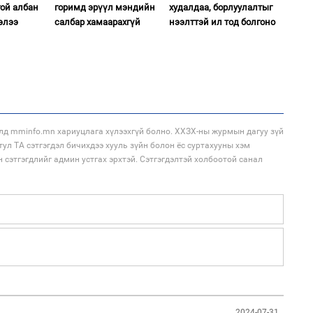
ой албан
горимд эрүүл мэндийн
худалдаа, борлуулалтыг
элээ
салбар хамаарахгүй
нээлттэй ил тод болгоно
2
Н.
то
эрс
2
Бо
ба
лд mminfo.mn хариуцлага хүлээхгүй болно. ХХЗХ-ны журмын дагуу зүй
тул ТА сэтгэгдэл бичихдээ хууль зүйн болон ёс суртахууны хэм
н сэтгэгдлийг админ устгах эрхтэй. Сэтгэгдэлтэй холбоотой санал
2
Бо
ба
2
Б.
би
2024-07-31