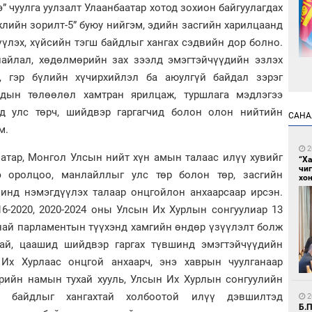
” чуулга уулзалт Улаанбаатар хотод зохион байгуулагдах
гжлийн зорилт-5” буюу нийгэм, эдийн засгийн харилцаанд
үлэх, хүйсийн тэгш байдлыг хангах сэдвийн дор болно.
айлал, хөдөлмөрийн зах зээлд эмэгтэйчүүдийн эзлэх
л, гэр бүлийн хүчирхийлэл ба аюулгүй байдал зэрэг
дын төлөөлөл хамтран ярилцаж, туршлага мэдлэгээ
2
Са
нд улс төрч, шийдвэр гаргагчид болон олон нийтийн
САНА
мэ
м.
2
атар, Монгол Улсын нийт хүн амын талаас илүү хувийг
“Х
чи
э оролцоо, манлайллыг улс төр болон төр, засгийн
хон
шинд нэмэгдүүлэх талаар онцгойлон анхаарсаар ирсэн.
6-2020, 2020-2024 оны Улсын Их Хурлын сонгуулиар 13
най парламентын түүхэнд хамгийн өндөр үзүүлэлт болж
2
тай, цаашид шийдвэр гаргах түвшинд эмэгтэйчүүдийн
Нө
нээ
Их Хурлаас онцгой анхаарч, энэ хаврын чуулганаар
өрийн намын тухай хууль, Улсын Их Хурлын сонгуулийн
ш байдлыг хангахтай холбоотой илүү дэвшилтэд
2
Б.