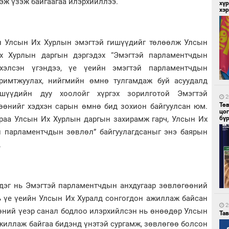
гэж үзэж байгаагаа илэрхийллээ.
хүр
хэ
н Улсын Их Хурлын эмэгтэй гишүүдийг төлөөлж Улсын
2
х Хурлын даргын дэргэдэх “Эмэгтэй парламентчдын
Мо
төл
 хэлсэн үгэндээ, үе үеийн эмэгтэй парламентчдын
аримтжуулах, нийгмийн өмнө тулгамдаж буй асуудалд
үүдийн дуу хоолойг хүргэх зорилготой Эмэгтэй
2
Тө
өөнийг хэдхэн сарын өмнө бид зохион байгуулсан юм.
цо
араа Улсын Их Хурлын даргын захирамж гарч, Улсын Их
бү
й парламентчдын зөвлөл” байгуулагдсаныг энэ баярын
.
2
16
ху
эдэг нь Эмэгтэй парламентчдын анхдугаар зөвлөгөөний
нь үе үеийн Улсын Их Хуралд сонгогдон ажиллаж байсан
2
өөний үеэр санал бодлоо илэрхийлсэн нь өнөөдөр Улсын
Та
жиллаж байгаа бидэнд үнэтэй сургамж, зөвлөгөө болсон