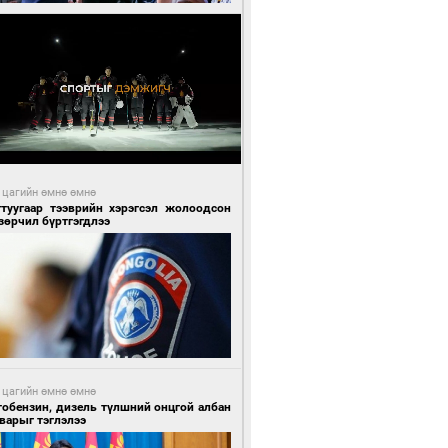
 цагийн өмнө өмнө
гтуугаар тээврийн хэрэгсэл жолоодсон
зөрчил бүртгэгдлээ
 цагийн өмнө өмнө
тобензин, дизель түлшний онцгой албан
варыг тэглэлээ