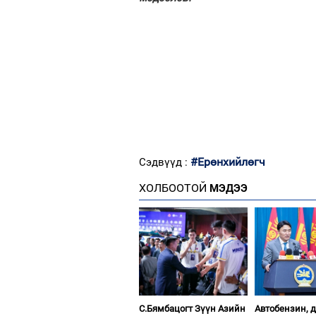
#Ерөнхийлөгч
Сэдвүүд :
ХОЛБООТОЙ
МЭДЭЭ
С.Бямбацогт Зүүн Азийн
Автобензин, 