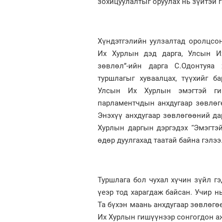
зохицуулалтыг оруулах нь зүйтэй 
Хүндэтгэлийн уулзалтад оролцсо
Их Хурлын дэд дарга, Улсын И
зөвлөл”-ийн дарга С.Одонтуяа
туршлагыг хуваалцах, түүхийг б
Улсын Их Хурлын эмэгтэй гиш
парламентчдын анхдугаар зөвлөг
Энэхүү анхдугаар зөвлөгөөний д
Хурлын даргын дэргэдэх “Эмэгтэ
өдөр дуулгахад таатай байна гэлээ
Туршлага бол чухал хүчин зүйл г
үеэр тод харагдаж байсан. Учир 
Та бүхэн маань анхдугаар зөвлөг
Их Хурлын гишүүнээр сонгогдон а