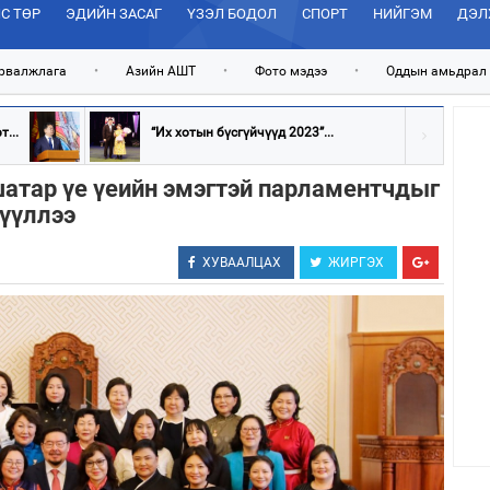
С ТӨР
ЭДИЙН ЗАСАГ
ҮЗЭЛ БОДОЛ
СПОРТ
НИЙГЭМ
ДЭЛ
рвалжлага
•
Азийн АШТ
•
Фото мэдээ
•
Оддын амьдрал
...
“Их хотын бүсгүйчүүд 2023”...
шатар үе үеийн эмэгтэй парламентчдыг
зүүллээ
ХУВААЛЦАХ
ЖИРГЭХ