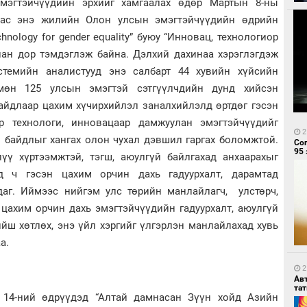
мэгтэйчүүдийн эрхийг хамгаалах өдөр Мартын 8-ны
аас энэ жилийн Олон улсын эмэгтэйчүүдийн өдрийн
echnology for gender equality” буюу “Инновац, технологиор
иан дор тэмдэглэж байна. Дэлхий дахинаа хэрэглэгдэж
темийн аналистууд энэ салбарт 44 хувийн хүйсийн
 мөн 125 улсын эмэгтэй сэтгүүлчдийн дунд хийсэн
байдлаар цахим хүчирхийлэл заналхийлэлд өртдөг гэсэн
р технологи, инновацаар дамжуулан эмэгтэйчүүдийг
2
й байдлыг хангах олон чухал дэвшил гаргах боломжтой.
Со
95 
ү хүртээмжтэй, тэгш, аюулгүй байлгахад анхаарахыг
д ч гэсэн цахим орчин дахь гадуурхалт, дарамтад
даг. Иймээс нийгэм улс төрийн манлайлагч, улстөрч,
 цахим орчин дахь эмэгтэйчүүдийн гадуурхалт, аюулгүй
йш хөтлөх, энэ үйл хэргийг үлгэрлэн манлайлахад хувь
а.
2
Ав
тат
, 14-ний өдрүүдэд “Алтай дамнасан Зүүн хойд Азийн