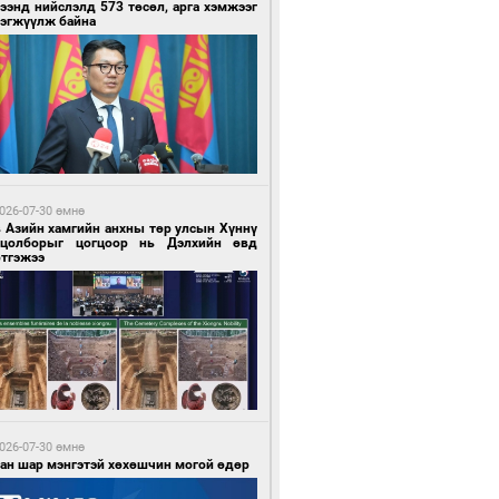
ээнд нийслэлд 573 төсөл, арга хэмжээг
рэгжүүлж байна
 цагийн өмнө өмнө
нгол Улс “COP17”-д “Тал хээрийн
өвлөгөө”-гөө танилцуулна
026-07-30 өмнө
в Азийн хамгийн анхны төр улсын Хүннү
гцолборыг цогцоор нь Дэлхийн өвд
ртгэжээ
 цагийн өмнө өмнө
 төрлийн эмийг нэг эх үүсвэрээс
далдан авах журмыг баталлаа
026-07-30 өмнө
ван шар мэнгэтэй хөхөшчин могой өдөр