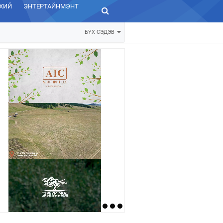
ХИЙ
ЭНТЕРТАЙНМЭНТ
ЗУРХАЙ
БҮХ СЭДЭВ