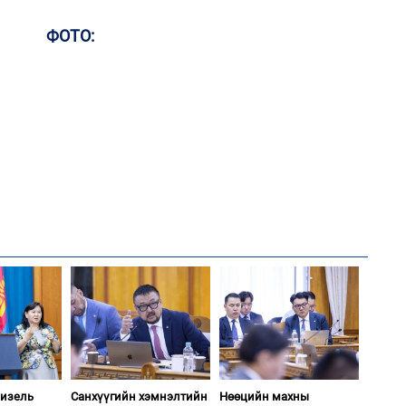
2
МА
нас
ФОТО:
2
Ер
хү
өг
2
Во
эх
2
Ул
хон
2
Үс 
дизель
Санхүүгийн хэмнэлтийн
Нөөцийн махны