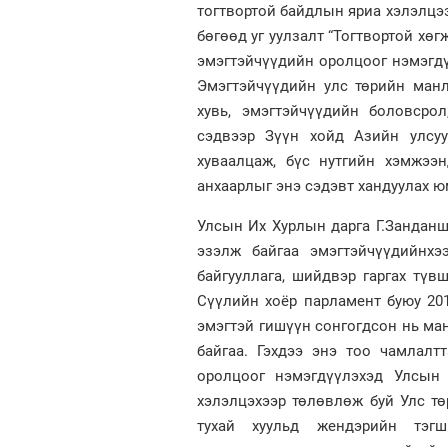
тогтвортой байдлын яриа хэлэлцээ
бөгөөд уг уулзалт “Тогтвортой хө
эмэгтэйчүүдийн оролцоог нэмэгдү
Эмэгтэйчүүдийн улс төрийн манл
хувь, эмэгтэйчүүдийн боловсро
сэдвээр Зүүн хойд Азийн улсуу
хуваалцаж, бүс нутгийн хэмжээ
анхаарлыг энэ сэдэвт хандуулах ю
Улсын Их Хурлын дарга Г.Занданш
эзэлж байгаа эмэгтэйчүүдийнхэ
байгууллага, шийдвэр гаргах түв
Сүүлийн хоёр парламент буюу 201
эмэгтэй гишүүн сонгогдсон нь ма
байгаа. Гэхдээ энэ тоо чамлалт
оролцоог нэмэгдүүлэхэд Улсын 
хэлэлцэхээр төлөвлөж буй Улс т
тухай хуульд жендэрийн тэг