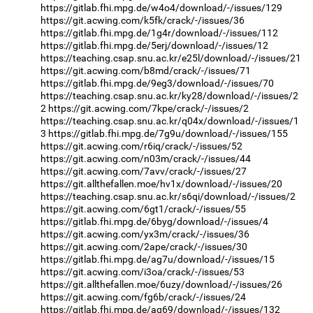
https://gitlab.fhi.mpg.de/w4o4/download/-/issues/129
https://git.acwing.com/k5fk/crack/-/issues/36
https://gitlab.fhi.mpg.de/1g4r/download/-/issues/112
https://gitlab.fhi.mpg.de/5erj/download/-/issues/12
https://teaching.csap.snu.ac.kr/e25l/download/-/issues/21
https://git.acwing.com/b8md/crack/-/issues/71
https://gitlab.fhi.mpg.de/9eg3/download/-/issues/70
https://teaching.csap.snu.ac.kr/ky28/download/-/issues/2
2
https://git.acwing.com/7kpe/crack/-/issues/2
https://teaching.csap.snu.ac.kr/q04x/download/-/issues/1
3
https://gitlab.fhi.mpg.de/7g9u/download/-/issues/155
https://git.acwing.com/r6iq/crack/-/issues/52
https://git.acwing.com/n03m/crack/-/issues/44
https://git.acwing.com/7avv/crack/-/issues/27
https://git.allthefallen.moe/hv1x/download/-/issues/20
https://teaching.csap.snu.ac.kr/s6qi/download/-/issues/2
https://git.acwing.com/6gt1/crack/-/issues/55
https://gitlab.fhi.mpg.de/6byg/download/-/issues/4
https://git.acwing.com/yx3m/crack/-/issues/36
https://git.acwing.com/2ape/crack/-/issues/30
https://gitlab.fhi.mpg.de/ag7u/download/-/issues/15
https://git.acwing.com/i3oa/crack/-/issues/53
https://git.allthefallen.moe/6uzy/download/-/issues/26
https://git.acwing.com/fg6b/crack/-/issues/24
https://gitlab.fhi.mpg.de/aq69/download/-/issues/132