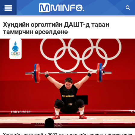
Эхлэл
Хүндийн өргөлтийн ДАШТ-д таван
тамирчин өрсөлдөнө
Цаг агаар
Валют ханш
Улс төр
Эдийн засаг
Үзэл бодол
Спорт
Нийгэм
Дэлхий
Энтертайнмэнт