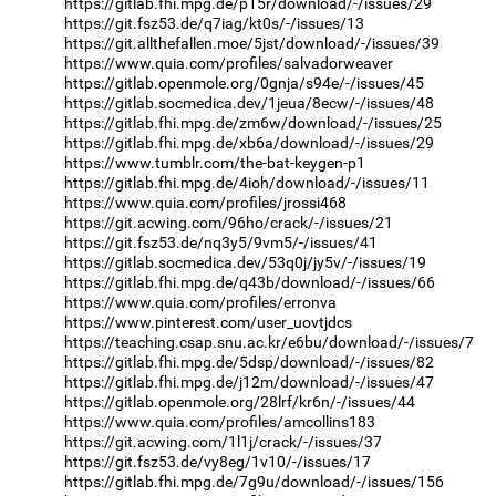
https://gitlab.fhi.mpg.de/p15r/download/-/issues/29
https://git.fsz53.de/q7iag/kt0s/-/issues/13
https://git.allthefallen.moe/5jst/download/-/issues/39
https://www.quia.com/profiles/salvadorweaver
https://gitlab.openmole.org/0gnja/s94e/-/issues/45
https://gitlab.socmedica.dev/1jeua/8ecw/-/issues/48
https://gitlab.fhi.mpg.de/zm6w/download/-/issues/25
https://gitlab.fhi.mpg.de/xb6a/download/-/issues/29
https://www.tumblr.com/the-bat-keygen-p1
https://gitlab.fhi.mpg.de/4ioh/download/-/issues/11
https://www.quia.com/profiles/jrossi468
https://git.acwing.com/96ho/crack/-/issues/21
https://git.fsz53.de/nq3y5/9vm5/-/issues/41
https://gitlab.socmedica.dev/53q0j/jy5v/-/issues/19
https://gitlab.fhi.mpg.de/q43b/download/-/issues/66
https://www.quia.com/profiles/erronva
https://www.pinterest.com/user_uovtjdcs
https://teaching.csap.snu.ac.kr/e6bu/download/-/issues/7
https://gitlab.fhi.mpg.de/5dsp/download/-/issues/82
https://gitlab.fhi.mpg.de/j12m/download/-/issues/47
https://gitlab.openmole.org/28lrf/kr6n/-/issues/44
https://www.quia.com/profiles/amcollins183
https://git.acwing.com/1l1j/crack/-/issues/37
https://git.fsz53.de/vy8eg/1v10/-/issues/17
https://gitlab.fhi.mpg.de/7g9u/download/-/issues/156