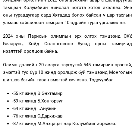
Хүндийн өргөлтийн 2022 оны дэлхийн аварга шалгаруулах
тэмцээн Колумбийн нийслэл Богота хотод эхэллээ. Энэ
Зурхай
оны гуравдугаар сард Хятадад болох байсан ч цар тахлын
улмаас хойшилсон тэмцээн 10 өдрийн турш үргэлжилнэ.
2024 оны Парисын олимпын эрх олгох тэмцээнд ОХУ,
Беларусь, Хойд Солонгосоос бусад орны тамирчид
нээлттэй оролцож байна.
Олимп дэлхийн 20 аварга тэргүүтэй 545 тамирчин эрэгтэй,
эмэгтэй тус бүр 10 жинд оролцож буй тэмцээнд Монголын
шигшээ багийн таван эмэгтэй хүч үзнэ. Тодруулбал
-55 кг жинд Э.Энхтамир.
-59 кг жинд Б.Хонгорзул
-64 кг жинд Г.Анужин
-76 кг жинд О.Дархижав
-87 кг жинд М.Анхцэцэг нар Колумбийг зорьжээ.