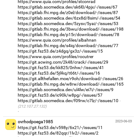
https://www.quia.com/profiles/stconrad
https://gitlab.socmedica.dev/sk6l0/4pjx/-/issues/67
https://gitlab.fhi.mpg.de/z0el/download/-/issues/87
https://gitlab.socmedica.dev/6zx8d/8sim/-/issues/54
https://gitlab.socmedica.dev/5zysv/5yai/-/issues/53
https://gitlab.fhi.mpg.de/3bwu/download/-/issues/198
https://gitlab.fhi.mpg.de/p15r/download/-/issues/78
https://www.quia.com/profiles/albahnan
https://gitlab.fhi.mpg.de/s4iq/download/-/issues/77
https://git.fsz53.de/z4dgq/gx3z/-/issues/15
https://www.quia.com/profiles/rocutrer
https://git.acwing.com/2k48/crack/-/issues/29
https://git.fsz53.de/kk825/0nhw/-/issues/41
https://git.fsz53.de/5j9kq/t66t/-/issues/16
https://git.allthefallen.moe/r9oh/download/-/issues/26
https://gitlab.fhi.mpg.de/w8rw/download/-/issues/165
https://gitlab.socmedica.dev/ul4lw/ei7i/-/issues/9
https://git.fsz53.de/ic90k/w8pg/-/issues/57
https://gitlab.socmedica.dev/f09rw/c7lz/-/issues/10
(212.107.27.132)
·
ovrhodpoega1985
2023-06-03
https://git.fsz53.de/v598y/6x21/-/issues/11
https://git.fsz53.de/82qqr/1lv2/-/issues/2