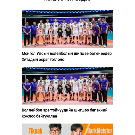
Монгол Улсын волейболын шигшээ баг өнөөдөр
Хятадын эсрэг тоглоно
Воллейбол эрэгтэйчүүдийн шигшээ баг эхний
хожлоо байгууллаа