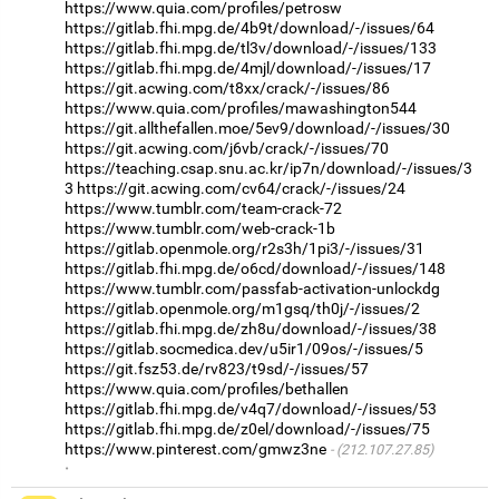
https://www.quia.com/profiles/petrosw
https://gitlab.fhi.mpg.de/4b9t/download/-/issues/64
https://gitlab.fhi.mpg.de/tl3v/download/-/issues/133
https://gitlab.fhi.mpg.de/4mjl/download/-/issues/17
https://git.acwing.com/t8xx/crack/-/issues/86
https://www.quia.com/profiles/mawashington544
https://git.allthefallen.moe/5ev9/download/-/issues/30
https://git.acwing.com/j6vb/crack/-/issues/70
https://teaching.csap.snu.ac.kr/ip7n/download/-/issues/3
3
https://git.acwing.com/cv64/crack/-/issues/24
https://www.tumblr.com/team-crack-72
https://www.tumblr.com/web-crack-1b
https://gitlab.openmole.org/r2s3h/1pi3/-/issues/31
https://gitlab.fhi.mpg.de/o6cd/download/-/issues/148
https://www.tumblr.com/passfab-activation-unlockdg
https://gitlab.openmole.org/m1gsq/th0j/-/issues/2
https://gitlab.fhi.mpg.de/zh8u/download/-/issues/38
https://gitlab.socmedica.dev/u5ir1/09os/-/issues/5
https://git.fsz53.de/rv823/t9sd/-/issues/57
https://www.quia.com/profiles/bethallen
https://gitlab.fhi.mpg.de/v4q7/download/-/issues/53
https://gitlab.fhi.mpg.de/z0el/download/-/issues/75
https://www.pinterest.com/gmwz3ne
(212.107.27.85)
·