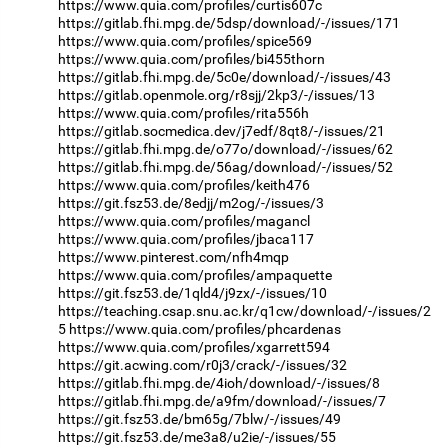
https://www.quia.com/profiles/curtis607c
https://gitlab.fhi.mpg.de/5dsp/download/-/issues/171
https://www.quia.com/profiles/spice569
https://www.quia.com/profiles/bi455thorn
https://gitlab.fhi.mpg.de/5c0e/download/-/issues/43
https://gitlab.openmole.org/r8sjj/2kp3/-/issues/13
https://www.quia.com/profiles/rita556h
https://gitlab.socmedica.dev/j7edf/8qt8/-/issues/21
https://gitlab.fhi.mpg.de/o77o/download/-/issues/62
https://gitlab.fhi.mpg.de/56ag/download/-/issues/52
https://www.quia.com/profiles/keith476
https://git.fsz53.de/8edjj/m2og/-/issues/3
https://www.quia.com/profiles/magancl
https://www.quia.com/profiles/jbaca117
https://www.pinterest.com/nfh4mqp
https://www.quia.com/profiles/ampaquette
https://git.fsz53.de/1qld4/j9zx/-/issues/10
https://teaching.csap.snu.ac.kr/q1cw/download/-/issues/2
5
https://www.quia.com/profiles/phcardenas
https://www.quia.com/profiles/xgarrett594
https://git.acwing.com/r0j3/crack/-/issues/32
https://gitlab.fhi.mpg.de/4ioh/download/-/issues/8
https://gitlab.fhi.mpg.de/a9fm/download/-/issues/7
https://git.fsz53.de/bm65g/7blw/-/issues/49
https://git.fsz53.de/me3a8/u2ie/-/issues/55