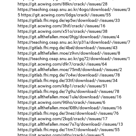
https://git.acwing.com/88kn/crack/-/issues/28
https://teaching.csap.snu.ac.kr/4ogo/download/-/issues/3
5
https://git.acwing.com/0dgs/crack/-/issues/55
https://gitlab.fhi.mpg.de/ep5w/download/-/issues/33
https://git.acwing.com/3hif/crack/-/issues/16
https://git.acwing.com/x51o/crack/-/issues/38
https://git.allthefallen.moe/0hjg/download/-/issues/4
https://teaching.csap.snu.ac.kr/p31a/download/-/issues/7
https://gitlab.fhi.mpg.de/4bel/download/-/issues/43
https://git.allthefallen.moe/z9vn/download/-/issues/8
https://teaching.csap.snu.ac.kr/gq72/download/-/issues/1
https://git.acwing.com/d9r7/crack/-/issues/64
https://git.allthefallen.moe/75m8/download/-/issues/2
https://gitlab.fhi.mpg.de/7c4w/download/-/issues/78
https://gitlab.fhi.mpg.de/33tf/download/-/issues/34
https://git.acwing.com/k8p1/crack/-/issues/51
https://gitlab.fhi.mpg.de/7g9u/download/-/issues/78
https://git.allthefallen.moe/1ule/download/-/issues/16
https://git.acwing.com/96ho/crack/-/issues/6
https://git.allthefallen.moe/l08h/download/-/issues/16
https://gitlab.fhi.mpg.de/3nez/download/-/issues/76
https://git.acwing.com/2kqd/crack/-/issues/17
https://git.allthefallen.moe/7s7q/download/-/issues/13
https://gitlab.fhi.mpg.de/1tm7/download/-/issues/55
https://git.acwing.com/q6tv/crack/-/issues/5