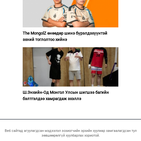
The MongolZ өнөөдөр шинэ бүрэлдэхүүнтэй
эхний тоглолтоо хийнэ
Ш.Энхийн-Од Монгол Улсын шигшээ багийн
бэлтгэлдээ хамрагдаж эхэллэ
Веб сайтад агуулагдсан мэдээлэл зохиогчийн эрхийн хуулиар хамгаалагдсан тул
зөвшөөрөлгүй хуулбарлах хориотой.