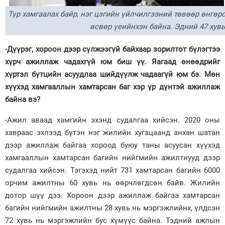
Түр хамгаалах байр, нэг цэгийн үйлчилгээний төвөөр өнгөр
өсвөр үеийнхэн байна. Эдний 47 хув
-Дүүрэг, хороон дээр сүлжээгүй байхаар зорилтот бүлэгтээ
хүрч ажиллаж чадахгүй юм биш үү. Яагаад өнөөдрийг
хүртэл бүтцийн асуудлаа шийдүүлж чадаагүй юм бэ. Мөн
хүүхэд хамгааллын хамтарсан баг хэр үр дүнтэй ажиллаж
байна вэ?
-Ажил аваад хамгийн эхэнд судалгаа хийсэн. 2020 оны
хавраас эхлээд бүтэн нэг жилийн хугацаанд анхан шатан
дээр ажиллаж байгаа хороод буюу таны асуусан хүүхэд
хамгааллын хамтарсан багийн нийгмийн ажилтнууд дээр
судалгаа хийсэн. Тэгэхэд нийт 731 хамтарсан багийн 6000
орчим ажилтны 60 хувь нь өөрчлөгдсөн байв. Жилийн
дотор шүү дээ. Хороон дээр ажиллаж байгаа хамтарсан
багийн нийгмийн ажилтны 28 хувь нь мэргэжлийнх, үлдсэн
72 хувь нь мэргэжлийн бус хүмүүс байна. Тэдний ажлын