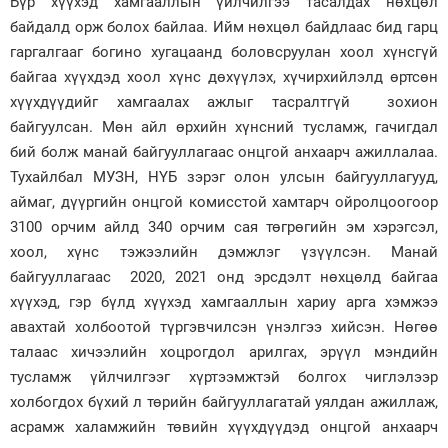
Бүр хүүхэд хамгааллын үйлчилгээ тасалдах нөхцөл
байдалд орж болох байлаа. Ийм нөхцөл байдлаас бид гарц
гаргалгааг богино хугацаанд боловсруулан хоол хүнсгүй
байгаа хүүхдэд хоол хүнс дөхүүлэх, хүчирхийлэлд өртсөн
хүүхдүүдийг хамгаалах ажлыг тасралтгүй зохион
байгуулсан. Мөн айл өрхийн хүнсний тусламж, гачигдал
бий болж манай байгууллагаас онцгой анхаарч ажиллалаа.
Тухайлбал МУЗН, НҮБ зэрэг олон улсын байгууллагууд,
аймаг, дүүргийн онцгой комисстой хамтарч ойролцоогоор
3100 орчим айлд 340 орчим сая төгрөгийн эм хэрэгсэл,
хоол, хүнс тэжээлийн дэмжлэг үзүүлсэн. Манай
байгууллагаас 2020, 2021 онд эрсдэлт нөхцөлд байгаа
хүүхэд, гэр бүлд хүүхэд хамгааллын хариу арга хэмжээ
авахтай холбоотой түргэвчилсэн үнэлгээ хийсэн. Нөгөө
талаас хичээлийн хоцрогдол арилгах, эрүүл мэндийн
тусламж үйлчилгээг хүртээмжтэй болгох чиглэлээр
холбогдох бүхий л төрийн байгууллагатай уялдан ажиллаж,
асрамж халамжийн төвийн хүүхдүүдэд онцгой анхаарч