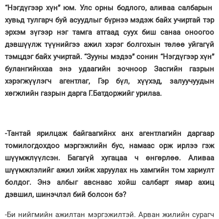
“Нэгдүгээр хүн” юм. Улс орны бодлого, аливаа салбарын
Зурхай
хувьд тулгарч буй асуудлыг бүрнээ мэдэж байх учиртай тэр
эрхэм зүгээр нэг тамга атгаад суух биш санаа оноогоо
дэвшүүлж түүнийгээ ажил хэрэг болгохын төлөө уйгагүй
тэмцдэг байх учиртай. “Зууны мэдээ” сонин “Нэгдүгээр хүн”
булангийнхаа энэ удаагийн зочноор Засгийн газрын
хэрэгжүүлэгч агентлаг, Гэр бүл, хүүхэд, залуучуудын
хөгжлийн газрын дарга Г.Батдоржийг урилаа.
-Тантай ярилцаж байгаагийнх анх агентлагийн даргаар
томилогдохдоо мэргэжлийн бус, намаас орж ирлээ гэж
шүүмжлүүлсэн. Багагүй хугацаа ч өнгөрлөө. Аливаа
шүүмжлэлийг ажил хийж харуулах нь хамгийн том хариулт
болдог. Энэ албыг авснаас хойш салбарт ямар ахиц
дэвшил, шинэчлэл бий болсон бэ?
-Би нийгмийн ажилтан мэргэжилтэй. Арван жилийн сурагч