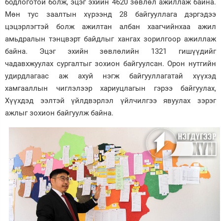
бодлоготой болж, эцэг эхийн 4620 зөвлөл ажиллаж байна.
Мөн тус заалтын хүрээнд 28 байгууллага дэргэдээ
цэцэрлэгтэй болж ажилтан албан хаагчийнхаа ажил
амьдралын тэнцвэрт байдлыг хангах зорилгоор ажиллаж
байна. Эцэг эхийн зөвлөлийн 1321 гишүүдийг
чадавхжуулах сургалтыг зохион байгуулсан. Орон нутгийн
удирдлагаас аж ахуй нэгж байгууллагатай хүүхэд
хамгааллын чиглэлээр хариуцлагын гэрээ байгуулах,
Хүүхдэд ээлтэй үйлдвэрлэл үйлчилгээ явуулах зэрэг
ажлыг зохион байгуулж байна.