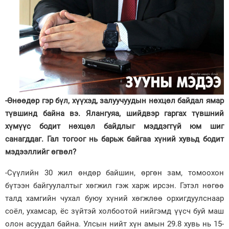
-Өнөөдөр гэр бүл, хүүхэд, залуучуудын нөхцөл байдал ямар
түвшинд байна вэ. Ялангуяа, шийдвэр гаргах түвшний
хүмүүс бодит нөхцөл байдлыг мэддэггүй юм шиг
санагддаг. Гал тогоог нь барьж байгаа хүний хувьд бодит
мэдээллийг өгвөл?
-Сүүлийн 30 жил өндөр байшин, өргөн зам, томоохон
бүтээн байгуулалтыг хөгжил гэж харж ирсэн. Гэтэл нөгөө
талд хамгийн чухал буюу хүний хөгжлөө орхигдуулснаар
соёл, ухамсар, ёс зүйтэй холбоотой нийгэмд үүсч буй маш
олон асуудал байна. Улсын нийт хүн амын 29.8 хувь нь 15-