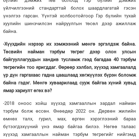
бүлийг дэмжих төв болоод гэр бүлийг дэмжих
үйлчилгээний стандарттай болох шаардлагатай гэсэн
үнэлгээ гарсан. Үүнтэй холбоотойгоор Гэр бүлийн тухай
хуулийн шинэчилсэн найруулгын төсөл дээр ажиллаж
байна.
-Хүүхдийн нэрээр их хэмжээний мөнгө эргэлдэж байна.
Төсвийн найман тэрбум төгрөг дээр олон улсын
байгууллагуудын хандив тусламж гээд багадаа 40 тэрбум
төгрөгийн тоо яригддаг. Өөрөөр хэлбэл, хүүхэд хамгаалалд
үр дүн гаргахаас гадна цаашлаад хөгжүүлэх бүрэн боломж
байна гэдэг. Мөнгө хуваарилаад сууж байгаа хүний хувьд
ямар хариулт өгөх вэ?
-2018 оноос хойш хүүхэд хамгааллын зардал найман
тэрбум болж өссөн. Өнөөдөр 2022 он. Дөрвөн жилийн
өмнөх талх, гурил, мах, өргөн хэрэглээний бараа
бүтээгдэхүүний үнэ ямар байгаа билээ. Нөгөө талаас
хүүхэд хамгааллын найман тэрбум төгрөгийг нийгэмд