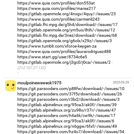
https://www.quia.com/profiles/don553at
https://www.quia.com/profiles/marea217
https://gitlab.openmole.org/4nxgv/4quy/-/issues/23
https://www.quia.com/profiles/carmenli243
https://gitlab.fhi.mpg.de/g5h4/download/-/issues/17
https://gitlab.openmole.org/ym5uo/8tih/-/issues/12
https://gitlab.fhi.mpg.de/3nez/download/-/issues/68
https://gitlab.openmole.org/g6olx/x29z/-/issues/3
https://www.tumblr.com/xforce-keygen-za
https://www.quia.com/profiles/laurarodriguez488
https://www.start.gg/user/8734c6e5
https://gitlab.openmole.org/j3gc0/j0ca/-/issues/2
(212.107.27.132)
·
moulpoinewsweck1975
2023-05-29
https://git.parscoders.com/p88fw/download/-/issues/10
https://git.parscoders.com/37f5i/download/-/issues/26
https://git.parscoders.com/r3bi2/download/-/issues/3
https://gitlab.alpinelinux.org/95ca3/ak0f/-/issues/39
https://gitlab.alpinelinux.org/zu98o/r37r/-/issues/47
https://git.parscoders.com/h4a6k/cw9k/-/issues/17
https://gitlab.alpinelinux.org/95ca3/ak0f/-/issues/6
https://gitlab.alpinelinux.org/n6ggw/6fxf/-/issues/49
https://git.parscoders.com/hz4o7/download/-/issues/54