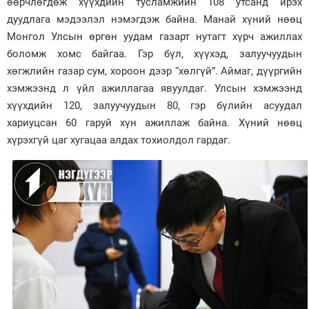
өөрчлөгдөж хүүхдийн тусламжийн 108 утсанд ирэх
дуудлага мэдээлэл нэмэгдэж байна. Манай хүний нөөц
Монгол Улсын өргөн уудам газарт нутагт хүрч ажиллах
боломж хомс байгаа. Гэр бүл, хүүхэд, залуучуудын
хөгжлийн газар сум, хороон дээр “хөлгүй”. Аймаг, дүүргийн
хэмжээнд л үйл ажиллагаа явуулдаг. Улсын хэмжээнд
хүүхдийн 120, залуучуудын 80, гэр бүлийн асуудал
хариуцсан 60 гаруй хүн ажиллаж байна. Хүний нөөц
хүрэхгүй цаг хугацаа алдах тохиолдол гардаг.