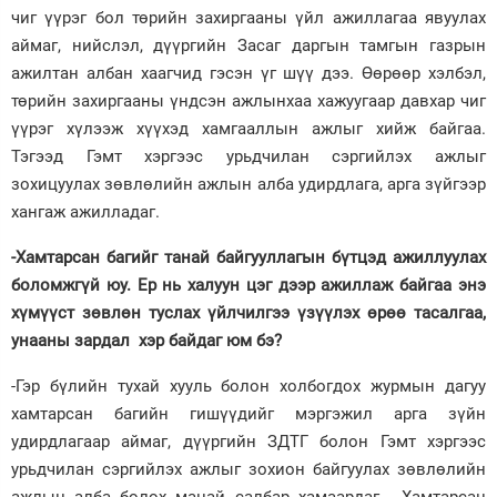
чиг үүрэг бол төрийн захиргааны үйл ажиллагаа явуулах
аймаг, нийслэл, дүүргийн Засаг даргын тамгын газрын
ажилтан албан хаагчид гэсэн үг шүү дээ. Өөрөөр хэлбэл,
төрийн захиргааны үндсэн ажлынхаа хажуугаар давхар чиг
үүрэг хүлээж хүүхэд хамгааллын ажлыг хийж байгаа.
Тэгээд Гэмт хэргээс урьдчилан сэргийлэх ажлыг
зохицуулах зөвлөлийн ажлын алба удирдлага, арга зүйгээр
хангаж ажилладаг.
-Хамтарсан багийг танай байгууллагын бүтцэд ажиллуулах
боломжгүй юу. Ер нь халуун цэг дээр ажиллаж байгаа энэ
хүмүүст зөвлөн туслах үйлчилгээ үзүүлэх өрөө тасалгаа,
унааны зардал хэр байдаг юм бэ?
-Гэр бүлийн тухай хууль болон холбогдох журмын дагуу
хамтарсан багийн гишүүдийг мэргэжил арга зүйн
удирдлагаар аймаг, дүүргийн ЗДТГ болон Гэмт хэргээс
урьдчилан сэргийлэх ажлыг зохион байгуулах зөвлөлийн
ажлын алба болох манай салбар хамаардаг. Хамтарсан