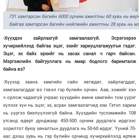
731 хамтарсан багийн 6000 орчим ажилтны 60 хувь нь өө
байгаа хамтарсан багийн нийгмийн ажилтны 28 хувь нь мэ
-Хүүхдээ хайрлахгүй хамгаалахгүй. Эсрэгээрээ
хүчирхийлээд байгаа эцэг, эхийг хариуцлагажуулъя гэдэг.
Эцэг, эх байх эрхийг нь хасах санал ч гарч байсан.
Мэргэжлийн байгууллага нь ямар бодлого баримталж
байна вэ?
-Хүүхэд хаана хамгийн сайн хөгждөг, хайрлагддаг,
хамгаалагддаг вэ гэвэл гэр бүлийн орчин. Аав, ээжийг хэн
ч орлож чадахгүй учраас хүүхдийн өмнө хамгийн том үүрэг
хүлээх хүн нь эцэг, эх, асран хамгаалагчид юм. Гэтэл зарим
нь үүргээ биелүүлэхгүй байна. Хүүхдийн тусламжийн 108
утсанд өдөрт дунджаар 450-500 орчим дуудлага ирдгээс
зорилтот буюу хяналтын дуудлага нь 50-60 ирдэг. Үүний 70-
аас дээш хувь нь гэр бүлийн орчинд хүчирхийлэлд өртөж