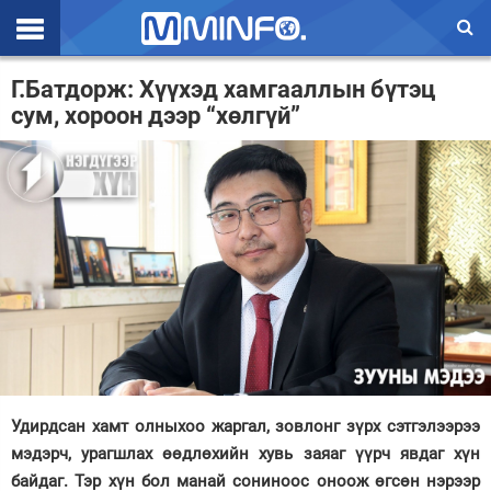
Эхлэл
Г.Батдорж: Хүүхэд хамгааллын бүтэц
сум, хороон дээр “хөлгүй”
Цаг агаар
Валют ханш
Улс төр
Эдийн засаг
Үзэл бодол
Спорт
Нийгэм
Удирдсан хамт олныхоо жаргал, зовлонг зүрх сэтгэлээрээ
Дэлхий
мэдэрч, урагшлах өөдлөхийн хувь заяаг үүрч явдаг хүн
байдаг. Тэр хүн бол манай сониноос оноож өгсөн нэрээр
Энтертайнмэнт