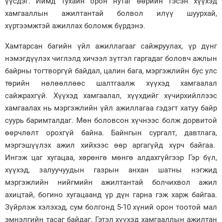
үүсдэг. Иймд тухайн орон нутаг өөрийн гэсэн хүүхэд
хамгааллын ажилтантай болвол илүү шуурхай,
хүртээмжтэй ажиллах боломж бүрдэнэ.
Хамтарсан багийн үйл ажиллагааг сайжруулах, үр дүнг
нэмэгдүүлэх чиглэлд хичээл зүтгэл гаргадаг боловч ажлын
байрны тогтворгүй байдал, цалин бага, мэргэжлийн бус улс
төрийн нөлөөллөөс шалтгаалж хүүхэд хамгаалал
сайжрахгүй. Хүүхэд хамгаалал, хүүхдийг хүчирхийллээс
хамгаалах нь мэргэжлийн үйл ажиллагаа гэдэгт хатуу байр
суурь баримталдаг. Мөн боловсон хүчнээс болж дорвитой
өөрчлөлт орохгүй байна. Байнгын сургалт, давтлага,
мэргэшүүлэх ажил хийхээс өөр аргагүйд хүрч байгаа.
Ингэж цаг хугацаа, хөрөнгө мөнгө алдахгүйгээр Гэр бүл,
хүүхэд, залуучуудын газрын анхан шатны нэгжид
мэргэжлийн нийгмийн ажилтантай болчихвол ажил
ахицтай, богино хугацаанд үр дүн гарна гэж харж байгаа.
Зүйрлэж хэлэхэд, сум болгонд 5-10 хүний орон тоотой мал
эмнэлгийн тасаг байдаг. Гэтэл хүүхэд хамгааллын ажилтан