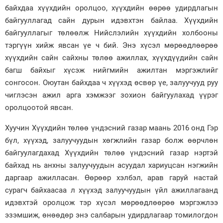
байхдаа хүүхдийн оролцоо, хүүхдийн өөрөө удирдлагын
байгууллагад сайн дурын идэвхтэн байлаа. Хүүхдийн
байгууллагыг төлөөлж Нийслэлийн хүүхдийн холбооны
тэргүүн хийж явсан үе ч бий. Энэ хүсэл мөрөөдлөөрөө
хүүхдийн сайн сайхны төлөө ажиллах, хүүхдүүдийн сайн
багш байхыг хүсэж нийгмийн ажилтан мэргэжлийг
сонгосон. Оюутан байхдаа ч хүүхэд өсвөр үе, залуучууд руу
чиглэсэн ажил арга хэмжээг зохион байгуулахад үүрэг
оролцоотой явсан.
Хуучин Хүүхдийн төлөө үндэсний газар маань 2016 онд Гэр
бүл, хүүхэд, залуучуудын хөгжлийн газар болж өөрчлөн
байгуулагдахад Хүүхдийн төлөө үндэсний газар нэртэй
байхад нь анхны залуучуудын асуудал хариуцсан нэгжийн
даргаар ажилласан. Өөрөөр хэлбэл, арав гаруй настай
сурагч байхаасаа л хүүхэд залуучуудын үйл ажиллагаанд
идэвхтэй оролцож тэр хүсэл мөрөөдлөөрөө мэргэжлээ
эзэмшиж, өнөөдөр энэ салбарын удирдлагаар томилогдон