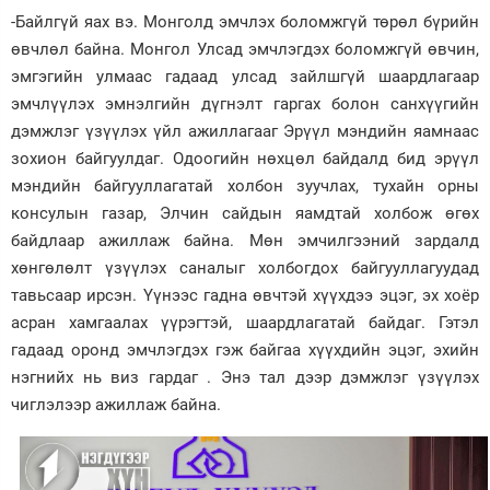
-Байлгүй яах вэ. Монголд эмчлэх боломжгүй төрөл бүрийн
өвчлөл байна. Монгол Улсад эмчлэгдэх боломжгүй өвчин,
эмгэгийн улмаас гадаад улсад зайлшгүй шаардлагаар
эмчлүүлэх эмнэлгийн дүгнэлт гаргах болон санхүүгийн
дэмжлэг үзүүлэх үйл ажиллагааг Эрүүл мэндийн яамнаас
зохион байгуулдаг. Одоогийн нөхцөл байдалд бид эрүүл
мэндийн байгууллагатай холбон зуучлах, тухайн орны
консулын газар, Элчин сайдын яамдтай холбож өгөх
байдлаар ажиллаж байна. Мөн эмчилгээний зардалд
хөнгөлөлт үзүүлэх саналыг холбогдох байгууллагуудад
тавьсаар ирсэн. Үүнээс гадна өвчтэй хүүхдээ эцэг, эх хоёр
асран хамгаалах үүрэгтэй, шаардлагатай байдаг. Гэтэл
гадаад оронд эмчлэгдэх гэж байгаа хүүхдийн эцэг, эхийн
нэгнийх нь виз гардаг . Энэ тал дээр дэмжлэг үзүүлэх
чиглэлээр ажиллаж байна.