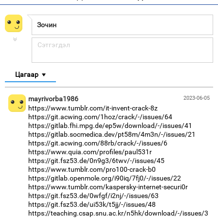
Цагаар
mayrivorba1986
2023-06-05
https://www.tumblr.com/it-invent-crack-8z
https://git.acwing.com/1hoz/crack/-/issues/64
https://gitlab.fhi.mpg.de/ep5w/download/-/issues/41
https://gitlab.socmedica.dev/pt58m/4m3n/-/issues/21
https://git.acwing.com/88rb/crack/-/issues/6
https://www.quia.com/profiles/paul531r
https://git.fsz53.de/0n9g3/6twv/-/issues/45
https://www.tumblr.com/pro100-crack-b0
https://gitlab.openmole.org/i90iq/7fj0/-/issues/22
https://www.tumblr.com/kaspersky-internet-securi0r
https://git.fsz53.de/0wfgf/i2nj/-/issues/63
https://git.fsz53.de/ui53k/t5jj/-/issues/48
https://teaching.csap.snu.ac.kr/n5hk/download/-/issues/3