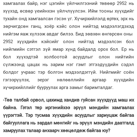
хамгаалах байр, нэг цэгийн үйлчилгээний төвөөр 2952 нь
хүүхэд, өсвөр үеийнхэн үйлчлүүлсэн. Ийм тооны хүүхдийг
тухайн онд хамгаалсан гэсэн үг. Хүчирхийлэлд өртөх, эрх нь
зөрчигдсөн ганц, хоёр кэйс олон нийтэд мэдээлэгдэхэд
нийгэм яаж хүлээж авдаг билээ. Бид зөвхөн өнгөрсөн оны
2952 хүүхдийн кэйсийг олон нийтэд мэдээлсэн бол
нийгмийн сэтгэл зүй ямар хүнд байдалд орох бол. Ер нь
бол хүүхэдтэй холбоотой асуудлыг олон нийтийн
сүлжээнд цацах нь зарим нэг гэмт этгээдүүдийн сэдэл
болдог учраас тэр болгон мэдээлдэггүй. Нийгмийг соён
гэгээрүүлэх, эерэг нөлөөллийн аргаар хүүхдийн
хүчирхийллийг бууруулах арга замыг баримталдаг.
-Төв талбай орвол, цахимд хандив гуйсан хүүхдүүд маш их
байна. Гэтэл төр иргэнийхээ эрүүл мэндийн хамгаалах
үүрэгтэй. Тэр тусмаа хүүхдийн асуудлыг хариуцаж байгаа
байгууллага нь зардал мөнгийг нь эрүүл мэндийн даатгалд
хамруулах талаар анхаарч хөөцөлдөж байгаа юу?