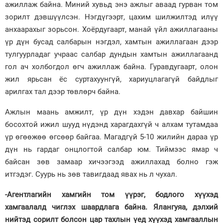
ажиллаж байна. Миний хувьд энэ ажлыг аваад гурван том
зорилт дэвшүүлсэн. Нэгдүгээрт, цахим шилжилтэд илүү
анхаарахыг зорьсон. Хоёрдугаарт, манай үйл ажиллагааны
үр дүн бусад салбарын нэгдэл, хамтын ажиллагаан дээр
тулгуурладаг учраас салбар дундын хамтын ажиллагаанд
гол ач холбогдол өгч ажиллаж байна. Гуравдугаарт, олон
жил ярьсан ёс суртахуунгүй, хариуцлагагүй байдлыг
арилгах тал дээр төвлөрч байна.
Ажлын маань амжилт, үр дүн хэдэн давхар байшин
босохтой ижил шууд нүдэнд харагдахгүй ч алхам тутамдаа
үр өгөөжөө өгсөөр байгаа. Магадгүй 5-10 жилийн дараа үр
дүн нь гардаг онцлогтой салбар юм. Тиймээс ямар ч
байсан зөв замаар хичээгээд ажиллахад болно гэж
итгэдэг. Суурь нь зөв тавигдаад явах нь л чухал.
-Агентлагийн хамгийн том үүрэг, бодлого хүүхэд
хамгаалалд чиглэх шаардлага байна. Ялангуяа, дэлхий
нийтэд сорилт болсон цар тахлын үед хүүхэд хамгааллын