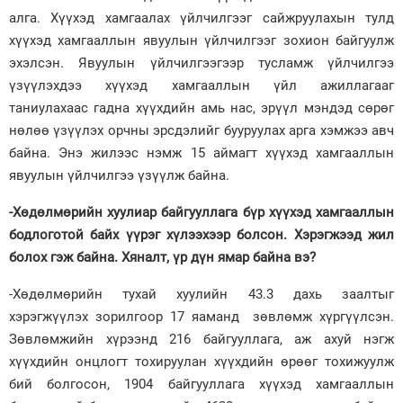
алга. Хүүхэд хамгаалах үйлчилгээг сайжруулахын тулд
хүүхэд хамгааллын явуулын үйлчилгээг зохион байгуулж
эхэлсэн. Явуулын үйлчилгээгээр тусламж үйлчилгээ
үзүүлэхдээ хүүхэд хамгааллын үйл ажиллагааг
таниулахаас гадна хүүхдийн амь нас, эрүүл мэндэд сөрөг
нөлөө үзүүлэх орчны эрсдэлийг бууруулах арга хэмжээ авч
байна. Энэ жилээс нэмж 15 аймагт хүүхэд хамгааллын
явуулын үйлчилгээ үзүүлж байна.
-Хөдөлмөрийн хуулиар байгууллага бүр хүүхэд хамгааллын
бодлоготой байх үүрэг хүлээхээр болсон. Хэрэгжээд жил
болох гэж байна. Хяналт, үр дүн ямар байна вэ?
-Хөдөлмөрийн тухай хуулийн 43.3 дахь заалтыг
хэрэгжүүлэх зорилгоор 17 яаманд зөвлөмж хүргүүлсэн.
Зөвлөмжийн хүрээнд 216 байгууллага, аж ахуй нэгж
хүүхдийн онцлогт тохируулан хүүхдийн өрөөг тохижуулж
бий болгосон, 1904 байгууллага хүүхэд хамгааллын