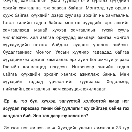
-Хүүхэд хамгааллын тухай хуулиар 0-18 хүртэлх хүүхдийн
эрхийг хамгаална гэж заасан байдаг. Монголд түр оршин
сууж байгаа хүүхдийг дээрх хуулиар эрхийг нь хамгаална.
Гэтэл хилийн гадна байгаа монгол хүүхдийн эрх ашгийг
хамгаалахад манай хүүхэд хамгааллын тухай хууль
үйлчлэхгүй. Хил залгаа орнуудад амьдарч байгаа монгол
хүүхдүүдийн нөхцөл байдлыг судалж, үнэлгээ хийсэн.
Судалгаанаас Монгол Улсын хуулиар гадаадад байгаа
хүүхдийнхээ эрхийг хамгаалах эрх зүйн боломжгүй учраас
Гаагийн конвенцод нэгдсэн. Ингэснээр хилийн гадна
байгаа хүүхдийн эрхийг хангаж ажиллаж байна. Мөн
хүүхдийн гадаад үрчлэлтийг хуулиараа Хөдөлмөр,
нийгмийн, хамгааллын яам хариуцаж ажилладаг.
-Ер нь гэр бүл, хүүхэд, залуустай холбоотой ямар нэг
асуудал гарахаар танай байгууллагыг юу хийгээд байна гэх
хандлага бий. Энэ тал дээр юу хэлэх вэ?
-Зөвхөн нэг жишээ авья. Хүүхдийг улсын хэмжээнд 33 түр