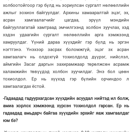
холбоотойгоор гэр бүлд нь зориулсан сургалт нөлөөллийн
ажлыг зохион байгуулдаг. Архины хамааралтай эцэг, эх,
асран хамгаалагчийг цагдаа, эрүүл мэндийн
байгууллагатай хамтраад эмчилгээнд холбон зуучлах, хэд
хэдэн удаагийн сургалт нөлөөллийн арга хэмжээнд
хамруулдаг. Үүний дараа хүүхдийг гэр бүлд нь эргэн
нэгтгэнэ. Үнэхээр засрах боломжгүй, эцэг эх асран
хамгаалагч нь олдохгүй тохиолдолд дүүрэг, нийслэл,
аймгийн Засаг даргын захирамжаар төрөлжсөн асрамж
халамжийн төвүүдэд холбон зуучилдаг. Энэ бол цөөн
тохиолдол. Ер нь хүүхэд гэр бүлийн орчиндоо л
хамгаалагдах ёстой.
-Гадаадад гадуурхагдсан хүүхдийн асуудал нийтэд ил болж,
амиа хорлох хэмжээнд хүрсэн тохиолдол гарсан. Ер нь
гадаадад амьдарч байгаа хүүхдийн эрхийг яаж хамгаалдаг
юм бэ?