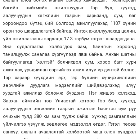
багийн нийгмийн ажилтнуудыг Гэр бүл, хүүхэд,
залуучуудын хөгжлийн газрын харьяанд, сум, баг
хороондоо бүтэц бий болгоод ажиллуулахад 1107 хүний
орон тоо шаардлагатай байгаа. Ингэж ажиллуулахад цалин,
үйл ажиллагааны зардалд 17.3 тэрбум төгрөг шаардагдана.
Энэ судалгаагаа холбогдох яам, байнгын хороонд
танилцуулж саналаа хүргүүлээд явж байна. Анхан шатны
байгууллагад “хөлтэй” болчихвол сум, хороо багт хүрч
ажиллах, урьдчилан сэргийлэх ажил илүү үр дүнтэй болно.
Тэр хэрээр хүүхдийн эрх, гэр бүлийн хүчирхийллийн
зөрчлийн дуудлага мэдээллийг шийдвэрлэхэд илүү
хурдтай ажиллах боломж бүрдэнэ. Нэг жишээ хэлэхэд,
Завхан аймгийн төв Улиастай хотоос Гэр бүл, хүүхэд,
залуучуудын хөгжлийн газрын ажилтан Баянтэс сум руу
очихын тулд 380 км зам туулж байж хүүхэд хамгааллын
үйлчилгээ үзүүлж, зөвлөгөө мэдээлэл өгдөг. Гэтэл төсөв
санхүү, ажлын ачаалалтай холбоотой маш олон хүндрэл