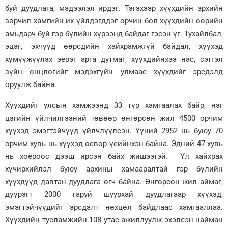
буй дуудлага, мэдээлэл ирдэг. Тэгэхээр хүүхдийн эрхийн
зөрчил хамгийн их үйлдэгддэг орчин бол хүүхдийн өөрийн
амьдарч буй гэр бүлийн хүрээнд байдаг гэсэн үг. Тухайлбал,
эцэг, эхчүүд өөрсдийн хайхрамжгүй байдал, хүүхэд
хүмүүжүүлэх эерэг арга дутмаг, хүүхдийнхээ нас, сэтгэл
зүйн онцлогийг мэдэхгүйн улмаас хүүхдийг эрсдэлд
оруулж байна.
Хүүхдийг улсын хэмжээнд 33 түр хамгаалах байр, нэг
цэгийн үйлчилгээний төвөөр өнгөрсөн жил 4500 орчим
хүүхэд эмэгтэйчүүд үйлчлүүлсэн. Үүний 2952 нь буюу 70
орчим хувь нь хүүхэд өсвөр үеийнхэн байна. Эдний 47 хувь
нь хоёроос дээш ирсэн байх жишээтэй. Үл хайхрах
хүчирхийлэл буюу архины хамааралтай гэр бүлийн
хүүхдүүд давтан дуудлага өгч байна. Өнгөрсөн жил аймаг,
дүүрэгт 2000 гаруй шуурхай дуудлагаар хүүхэд,
эмэгтэйчүүдийг эрсдэлт нөхцөл байдлаас хамгааллаа.
Хүүхдийн тусламжийн 108 утас ажиллуулж эхэлсэн найман