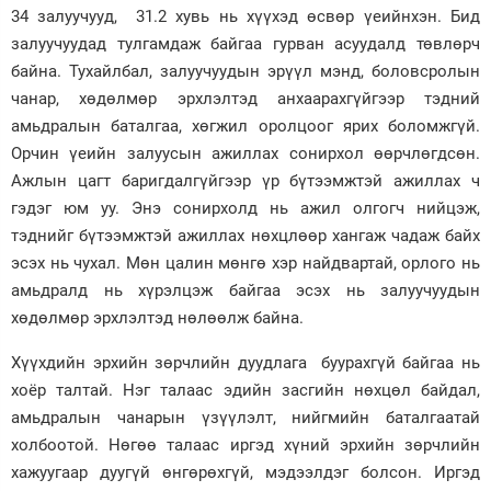
34 залуучууд, 31.2 хувь нь хүүхэд өсвөр үеийнхэн. Бид
залуучуудад тулгамдаж байгаа гурван асуудалд төвлөрч
байна. Тухайлбал, залуучуудын эрүүл мэнд, боловсролын
чанар, хөдөлмөр эрхлэлтэд анхаарахгүйгээр тэдний
амьдралын баталгаа, хөгжил оролцоог ярих боломжгүй.
Орчин үеийн залуусын ажиллах сонирхол өөрчлөгдсөн.
Ажлын цагт баригдалгүйгээр үр бүтээмжтэй ажиллах ч
гэдэг юм уу. Энэ сонирхолд нь ажил олгогч нийцэж,
тэднийг бүтээмжтэй ажиллах нөхцлөөр хангаж чадаж байх
эсэх нь чухал. Мөн цалин мөнгө хэр найдвартай, орлого нь
амьдралд нь хүрэлцэж байгаа эсэх нь залуучуудын
хөдөлмөр эрхлэлтэд нөлөөлж байна.
Хүүхдийн эрхийн зөрчлийн дуудлага буурахгүй байгаа нь
хоёр талтай. Нэг талаас эдийн засгийн нөхцөл байдал,
амьдралын чанарын үзүүлэлт, нийгмийн баталгаатай
холбоотой. Нөгөө талаас иргэд хүний эрхийн зөрчлийн
хажуугаар дуугүй өнгөрөхгүй, мэдээлдэг болсон. Иргэд