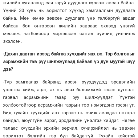
жилийн хугацаанд сая гаруй дуудлага хүлээж авсан байна.
Үүний 30 хувь нь зорилтот хүүхэд хамгааллын дуудлага
байна. Мөн өмнө зөвхөн дуудлага үнэ төлбөргүй авдаг
байсан бол өнгөрсөн жилийн хавраас эхлээд үнэгүй
мессеж, чатбоксоор мэргэшсэн сэтгэл зүйчид үйлчилж
эхэлсэн.
-Дахин давтан ирээд байгаа хүүхдийг яах вэ. Тэр болгоныг
асрамжийн төв рүү шилжүүлээд байвал үр дүн муутай шүү
дээ?
-Түр хамгаалах байранд ирсэн хүүхдүүдэд эрсдэлийн
үнэлгээ хийж, эцэг, эх нь авах боломжгүй гэсэн дүгнэлт
гарвал асрамжийн газар руу шилжүүлдэг. Үүнтэй
холбоотойгоор асрамжийн газрын тоо нэмэгдэнэ гэсэн үг.
Бид тухайн хүүхдийг анх гэрээс нь очиж авахдаа нөхцөл
байдал, аюулгүйн зэрэг, эрсдэлийн үнэлгээ хийдэг. Нөгөө
талаас хүүхдийн эрхийн зөрчил, хүчирхийлэл нь зөвхөн
зорилтот бүлгийн гэр бүл байдаггүй. Тухайн кейстэй