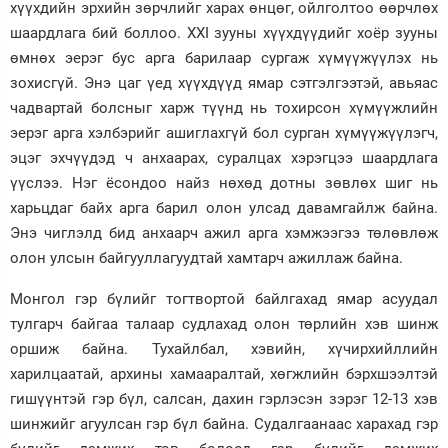
хүүхдийн эрхийн зөрчлийг харах өнцөг, ойлголтоо өөрчлөх
шаардлага бий боллоо. XXI зууны хүүхдүүдийг хоёр зууны
өмнөх эерэг бус арга барилаар сургаж хүмүүжүүлэх нь
зохисгүй. Энэ цаг үед хүүхдүүд ямар сэтгэлгээтэй, авьяас
чадвартай болсныг харж түүнд нь тохирсон хүмүүжлийн
эерэг арга хэлбэрийг ашиглахгүй бол сурган хүмүүжүүлэгч,
эцэг эхчүүдэд ч анхаарах, суралцах хэрэгцээ шаардлага
үүслээ. Нэг ёсондоо найз нөхөд дотны зөвлөх шиг нь
харьцдаг байх арга барил олон улсад давамгайлж байна.
Энэ чиглэлд бид анхаарч ажил арга хэмжээгээ төлөвлөж
олон улсын байгууллагуудтай хамтарч ажиллаж байна.
Монгол гэр бүлийг тогтвортой байлгахад ямар асуудал
тулгарч байгаа талаар судлахад олон төрлийн хэв шинж
оршиж байна. Тухайлбал, хэвийн, хүчирхийллийн
харилцаатай, архины хамааралтай, хөгжлийн бэрхшээлтэй
гишүүнтэй гэр бүл, салсан, дахин гэрлэсэн зэрэг 12-13 хэв
шинжийг агуулсан гэр бүл байна. Судалгаанаас харахад гэр