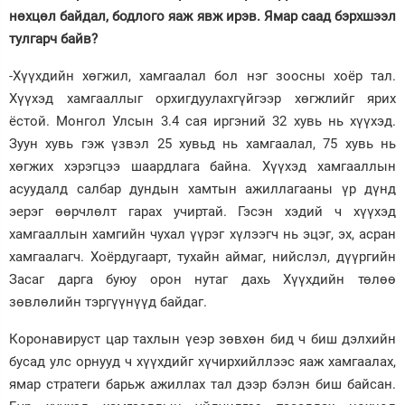
нөхцөл байдал, бодлого яаж явж ирэв. Ямар саад бэрхшээл
тулгарч байв?
-Хүүхдийн хөгжил, хамгаалал бол нэг зоосны хоёр тал.
Хүүхэд хамгааллыг орхигдуулахгүйгээр хөгжлийг ярих
ёстой. Монгол Улсын 3.4 сая иргэний 32 хувь нь хүүхэд.
Зуун хувь гэж үзвэл 25 хувьд нь хамгаалал, 75 хувь нь
хөгжих хэрэгцээ шаардлага байна. Хүүхэд хамгааллын
асуудалд салбар дундын хамтын ажиллагааны үр дүнд
эерэг өөрчлөлт гарах учиртай. Гэсэн хэдий ч хүүхэд
хамгааллын хамгийн чухал үүрэг хүлээгч нь эцэг, эх, асран
хамгаалагч. Хоёрдугаарт, тухайн аймаг, нийслэл, дүүргийн
Засаг дарга буюу орон нутаг дахь Хүүхдийн төлөө
зөвлөлийн тэргүүнүүд байдаг.
Коронавируст цар тахлын үеэр зөвхөн бид ч биш дэлхийн
бусад улс орнууд ч хүүхдийг хүчирхийллээс яаж хамгаалах,
ямар стратеги барьж ажиллах тал дээр бэлэн биш байсан.