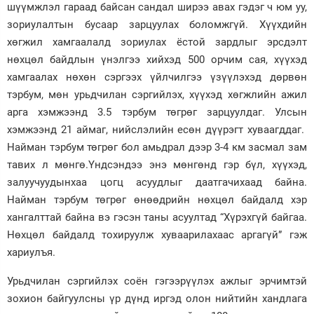
шүүмжлэл гараад байсан сандал ширээ авах гэдэг ч юм уу,
зориулалтын бусаар зарцуулах боломжгүй. Хүүхдийн
хөгжил хамгаалалд зориулах ёстой зардлыг эрсдэлт
нөхцөл байдлын үнэлгээ хийхэд 500 орчим сая, хүүхэд
хамгаалах нөхөн сэргээх үйлчилгээ үзүүлэхэд дөрвөн
тэрбум, мөн урьдчилан сэргийлэх, хүүхэд хөгжлийн ажил
арга хэмжээнд 3.5 тэрбум төгрөг зарцуулдаг. Улсын
хэмжээнд 21 аймаг, нийслэлийн есөн дүүрэгт хуваагддаг.
Найман тэрбум төгрөг бол амьдрал дээр 3-4 км засмал зам
тавих л мөнгө.Үндсэндээ энэ мөнгөнд гэр бүл, хүүхэд,
залуучуудынхаа цогц асуудлыг даатгачихаад байна.
Найман тэрбум төгрөг өнөөдрийн нөхцөл байдалд хэр
хангалттай байна вэ гэсэн таны асуултад “Хүрэхгүй байгаа.
Нөхцөл байдалд тохируулж хуваарилахаас аргагүй” гэж
хариулъя.
Урьдчилан сэргийлэх соён гэгээрүүлэх ажлыг эрчимтэй
зохион байгуулсны үр дүнд иргэд олон нийтийн хандлага