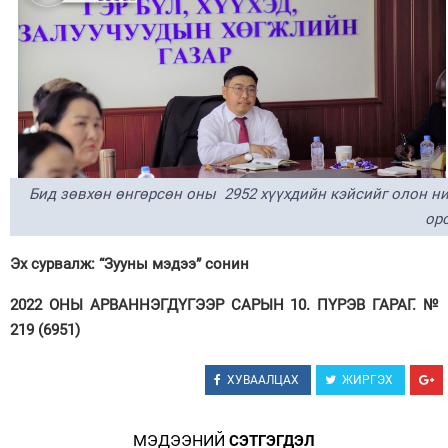
Бид зөвхөн өнгөрсөн оны 2952 хүүхдийн кэйсийг олон ни
оро
Эх сурвалж: “Зууны мэдээ” сонин
2022 ОНЫ АРВАННЭГДҮГЭЭР САРЫН 10. ПҮРЭВ ГАРАГ. №
219 (6951)
ХУВААЛЦАХ
ЖИРГЭХ
МЭДЭЭНИЙ
СЭТГЭГДЭЛ