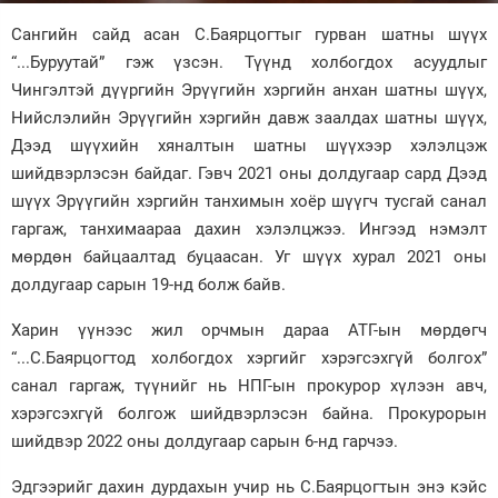
Сангийн сайд асан С.Баярцогтыг гурван шатны шүүх
Зурхай
“...Буруутай” гэж үзсэн. Түүнд холбогдох асуудлыг
Чингэлтэй дүүргийн Эрүүгийн хэргийн анхан шатны шүүх,
Нийслэлийн Эрүүгийн хэргийн давж заалдах шатны шүүх,
Дээд шүүхийн хяналтын шатны шүүхээр хэлэлцэж
шийдвэрлэсэн байдаг. Гэвч 2021 оны долдугаар сард Дээд
шүүх Эрүүгийн хэргийн танхимын хоёр шүүгч тусгай санал
гаргаж, танхимаараа дахин хэлэлцжээ. Ингээд нэмэлт
мөрдөн байцаалтад буцаасан. Уг шүүх хурал 2021 оны
долдугаар сарын 19-нд болж байв.
Харин үүнээс жил орчмын дараа АТГ-ын мөрдөгч
“...С.Баярцогтод холбогдох хэргийг хэрэгсэхгүй болгох”
санал гаргаж, түүнийг нь НПГ-ын прокурор хүлээн авч,
хэрэгсэхгүй болгож шийдвэрлэсэн байна. Прокурорын
шийдвэр 2022 оны долдугаар сарын 6-нд гарчээ.
Эдгээрийг дахин дурдахын учир нь С.Баярцогтын энэ кэйс