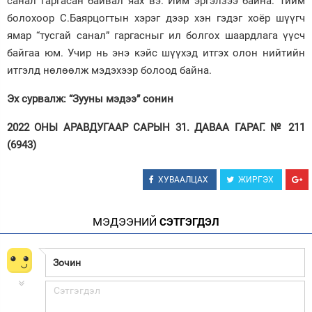
санал гаргасан байвал яах вэ. Ийм эргэлзээ байна. Тийм
болохоор С.Баярцогтын хэрэг дээр хэн гэдэг хоёр шүүгч
ямар “тусгай санал” гаргасныг ил болгох шаардлага үүсч
байгаа юм. Учир нь энэ кэйс шүүхэд итгэх олон нийтийн
итгэлд нөлөөлж мэдэхээр болоод байна.
Эх сурвалж: “Зууны мэдээ” сонин
2022 ОНЫ АРАВДУГААР САРЫН 31. ДАВАА ГАРАГ. № 211
(6943)
ХУВААЛЦАХ
ЖИРГЭХ
МЭДЭЭНИЙ
СЭТГЭГДЭЛ