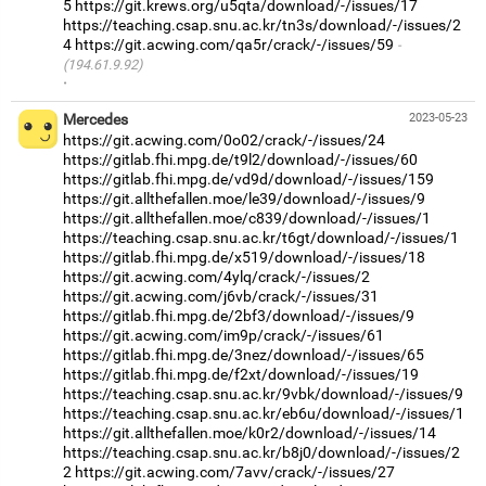
5
https://git.krews.org/u5qta/download/-/issues/17
https://teaching.csap.snu.ac.kr/tn3s/download/-/issues/2
4
https://git.acwing.com/qa5r/crack/-/issues/59
(194.61.9.92)
·
Mercedes
2023-05-23
https://git.acwing.com/0o02/crack/-/issues/24
https://gitlab.fhi.mpg.de/t9l2/download/-/issues/60
https://gitlab.fhi.mpg.de/vd9d/download/-/issues/159
https://git.allthefallen.moe/le39/download/-/issues/9
https://git.allthefallen.moe/c839/download/-/issues/1
https://teaching.csap.snu.ac.kr/t6gt/download/-/issues/1
https://gitlab.fhi.mpg.de/x519/download/-/issues/18
https://git.acwing.com/4ylq/crack/-/issues/2
https://git.acwing.com/j6vb/crack/-/issues/31
https://gitlab.fhi.mpg.de/2bf3/download/-/issues/9
https://git.acwing.com/im9p/crack/-/issues/61
https://gitlab.fhi.mpg.de/3nez/download/-/issues/65
https://gitlab.fhi.mpg.de/f2xt/download/-/issues/19
https://teaching.csap.snu.ac.kr/9vbk/download/-/issues/9
https://teaching.csap.snu.ac.kr/eb6u/download/-/issues/1
https://git.allthefallen.moe/k0r2/download/-/issues/14
https://teaching.csap.snu.ac.kr/b8j0/download/-/issues/2
2
https://git.acwing.com/7avv/crack/-/issues/27