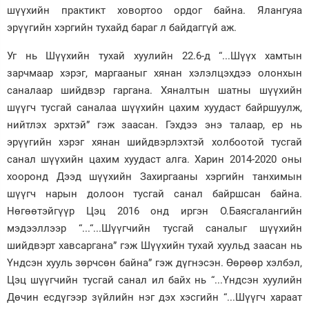
шүүхийн практикт ховортоо ордог байна. Ялангуяа
эрүүгийн хэргийн тухайд бараг л байдаггүй аж.
Уг нь Шүүхийн тухай хуулийн 22.6-д “...Шүүх хамтын
зарчмаар хэрэг, маргааныг хянан хэлэлцэхдээ олонхын
саналаар шийдвэр гаргана. Хяналтын шатны шүүхийн
шүүгч тусгай саналаа шүүхийн цахим хуудаст байршуулж,
нийтлэх эрхтэй” гэж заасан. Гэхдээ энэ талаар, ер нь
эрүүгийн хэрэг хянан шийдвэрлэхтэй холбоотой тусгай
санал шүүхийн цахим хуудаст алга. Харин 2014-2020 оны
хооронд Дээд шүүхийн Захиргааны хэргийн танхимын
шүүгч нарын долоон тусгай санал байршсан байна.
Нөгөөтэйгүүр Цэц 2016 онд иргэн О.Баясгалангийн
мэдээллээр “...“...Шүүгчийн тусгай саналыг шүүхийн
шийдвэрт хавсаргана” гэж Шүүхийн тухай хуульд заасан нь
Үндсэн хууль зөрчсөн байна” гэж дүгнэсэн. Өөрөөр хэлбэл,
Цэц шүүгчийн тусгай санал ил байх нь “...Үндсэн хуулийн
Дөчин есдүгээр зүйлийн нэг дэх хэсгийн “...Шүүгч хараат