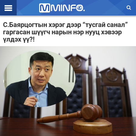
Эхлэл
С.Баярцогтын хэрэг дээр “тусгай санал”
гаргасан шүүгч нарын нэр нууц хэвээр
Цаг агаар
үлдэх үү?!
Валют ханш
Улс төр
Эдийн засаг
Үзэл бодол
Спорт
Нийгэм
Дэлхий
Энтертайнмэнт