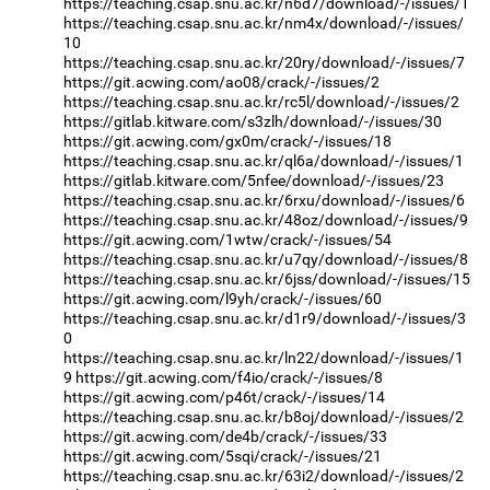
https://teaching.csap.snu.ac.kr/n6d7/download/-/issues/1
https://teaching.csap.snu.ac.kr/nm4x/download/-/issues/
10
https://teaching.csap.snu.ac.kr/20ry/download/-/issues/7
https://git.acwing.com/ao08/crack/-/issues/2
https://teaching.csap.snu.ac.kr/rc5l/download/-/issues/2
https://gitlab.kitware.com/s3zlh/download/-/issues/30
https://git.acwing.com/gx0m/crack/-/issues/18
https://teaching.csap.snu.ac.kr/ql6a/download/-/issues/1
https://gitlab.kitware.com/5nfee/download/-/issues/23
https://teaching.csap.snu.ac.kr/6rxu/download/-/issues/6
https://teaching.csap.snu.ac.kr/48oz/download/-/issues/9
https://git.acwing.com/1wtw/crack/-/issues/54
https://teaching.csap.snu.ac.kr/u7qy/download/-/issues/8
https://teaching.csap.snu.ac.kr/6jss/download/-/issues/15
https://git.acwing.com/l9yh/crack/-/issues/60
https://teaching.csap.snu.ac.kr/d1r9/download/-/issues/3
0
https://teaching.csap.snu.ac.kr/ln22/download/-/issues/1
9
https://git.acwing.com/f4io/crack/-/issues/8
https://git.acwing.com/p46t/crack/-/issues/14
https://teaching.csap.snu.ac.kr/b8oj/download/-/issues/2
https://git.acwing.com/de4b/crack/-/issues/33
https://git.acwing.com/5sqi/crack/-/issues/21
https://teaching.csap.snu.ac.kr/63i2/download/-/issues/2