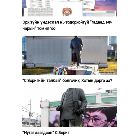
Эрх зүйн үндэслэл нь тодорхойгүй “гадаад элч
нарын” томилгоо
“С.Зоригийн талбай” болгочих, Хотын дарга аа?
“Нутаг заагдсан” С.Зориг