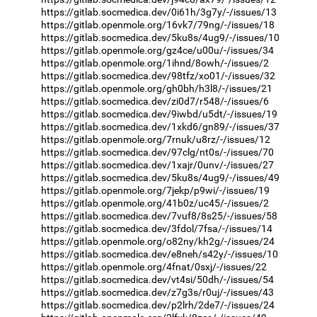
https://gitlab.socmedica.dev/0i61h/3g7y/-/issues/13
https://gitlab.openmole.org/16vk7/79ng/-/issues/18
https://gitlab.socmedica.dev/5ku8s/4ug9/-/issues/10
https://gitlab.openmole.org/gz4ce/u00u/-/issues/34
https://gitlab.openmole.org/1ihnd/8owh/-/issues/2
https://gitlab.socmedica.dev/98tfz/xo01/-/issues/32
https://gitlab.openmole.org/gh0bh/h3l8/-/issues/21
https://gitlab.socmedica.dev/zi0d7/r548/-/issues/6
https://gitlab.socmedica.dev/9iwbd/u5dt/-/issues/19
https://gitlab.socmedica.dev/1xkd6/gn89/-/issues/37
https://gitlab.openmole.org/7rnuk/u8rz/-/issues/12
https://gitlab.socmedica.dev/97clg/nt0s/-/issues/70
https://gitlab.socmedica.dev/1xajr/0unv/-/issues/27
https://gitlab.socmedica.dev/5ku8s/4ug9/-/issues/49
https://gitlab.openmole.org/7jekp/p9wi/-/issues/19
https://gitlab.openmole.org/41b0z/uc45/-/issues/2
https://gitlab.socmedica.dev/7vuf8/8s25/-/issues/58
https://gitlab.socmedica.dev/3fdol/7fsa/-/issues/14
https://gitlab.openmole.org/o82ny/kh2g/-/issues/24
https://gitlab.socmedica.dev/e8neh/s42y/-/issues/10
https://gitlab.openmole.org/4fnat/0sxj/-/issues/22
https://gitlab.socmedica.dev/vt4si/50dh/-/issues/54
https://gitlab.socmedica.dev/z7g3s/r0uj/-/issues/43
https://gitlab.socmedica.dev/p2lrh/2de7/-/issues/24