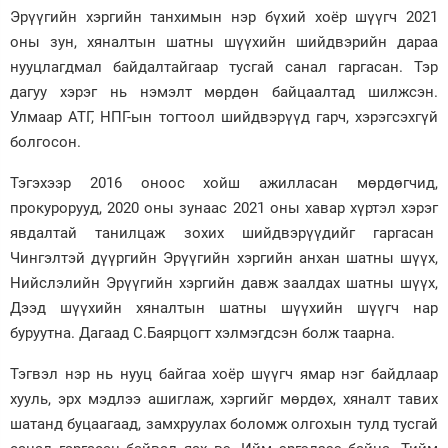
Эрүүгийн хэргийн танхимын нэр бүхий хоёр шүүгч 2021
оны зун, хяналтын шатны шүүхийн шийдвэрийн дараа
нууцлагдмал байдалтайгаар тусгай санал гаргасан. Тэр
дагуу хэрэг нь нэмэлт мөрдөн байцаалтад шилжсэн.
Улмаар АТГ, НПГ-ын тогтоол шийдвэрүүд гарч, хэрэгсэхгүй
болгосон.
Тэгэхээр 2016 оноос хойш ажилласан мөрдөгчид,
прокурорууд, 2020 оны зунаас 2021 оны хавар хүртэл хэрэг
явдалтай танилцаж зохих шийдвэрүүдийг гаргасан
Чингэлтэй дүүргийн Эрүүгийн хэргийн анхан шатны шүүх,
Нийслэлийн Эрүүгийн хэргийн давж заалдах шатны шүүх,
Дээд шүүхийн хяналтын шатны шүүхийн шүүгч нар
буруутна. Дагаад С.Баярцогт хэлмэгдсэн болж таарна.
Тэгвэл нэр нь нууц байгаа хоёр шүүгч ямар нэг байдлаар
хууль, эрх мэдлээ ашиглаж, хэргийг мөрдөх, хяналт тавих
шатанд буцаагаад, замхруулах боломж олгохын тулд тусгай