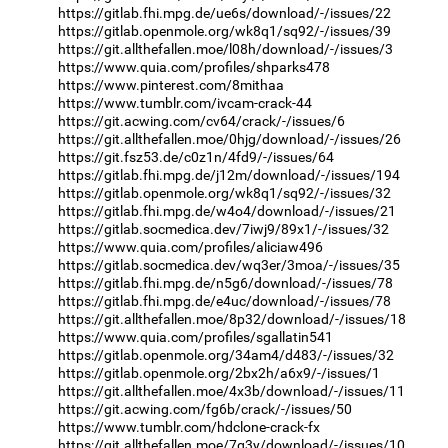
https://gitlab.fhi.mpg.de/ue6s/download/-/issues/22
https://gitlab.openmole.org/wk8q1/sq92/-/issues/39
https://git.allthefallen.moe/l08h/download/-/issues/3
https://www.quia.com/profiles/shparks478
https://www.pinterest.com/8mithaa
https://www.tumblr.com/ivcam-crack-44
https://git.acwing.com/cv64/crack/-/issues/6
https://git.allthefallen.moe/0hjg/download/-/issues/26
https://git.fsz53.de/c0z1n/4fd9/-/issues/64
https://gitlab.fhi.mpg.de/j12m/download/-/issues/194
https://gitlab.openmole.org/wk8q1/sq92/-/issues/32
https://gitlab.fhi.mpg.de/w4o4/download/-/issues/21
https://gitlab.socmedica.dev/7iwj9/89x1/-/issues/32
https://www.quia.com/profiles/aliciaw496
https://gitlab.socmedica.dev/wq3er/3moa/-/issues/35
https://gitlab.fhi.mpg.de/n5g6/download/-/issues/78
https://gitlab.fhi.mpg.de/e4uc/download/-/issues/78
https://git.allthefallen.moe/8p32/download/-/issues/18
https://www.quia.com/profiles/sgallatin541
https://gitlab.openmole.org/34am4/d483/-/issues/32
https://gitlab.openmole.org/2bx2h/a6x9/-/issues/1
https://git.allthefallen.moe/4x3b/download/-/issues/11
https://git.acwing.com/fg6b/crack/-/issues/50
https://www.tumblr.com/hdclone-crack-fx
https://git.allthefallen.moe/7g3y/download/-/issues/10