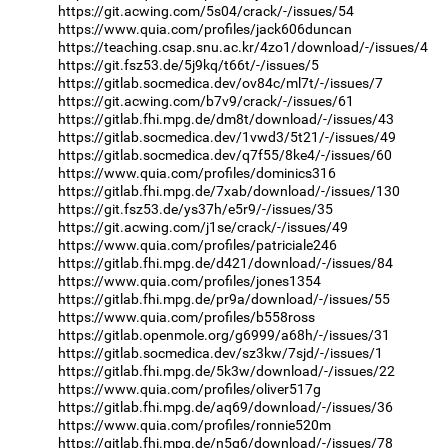
https://git.acwing.com/5s04/crack/-/issues/54
https://www.quia.com/profiles/jack606duncan
https://teaching.csap.snu.ac.kr/4zo1/download/-/issues/4
https://git.fsz53.de/5j9kq/t66t/-/issues/5
https://gitlab.socmedica.dev/ov84c/ml7t/-/issues/7
https://git.acwing.com/b7v9/crack/-/issues/61
https://gitlab.fhi.mpg.de/dm8t/download/-/issues/43
https://gitlab.socmedica.dev/1vwd3/5t21/-/issues/49
https://gitlab.socmedica.dev/q7f55/8ke4/-/issues/60
https://www.quia.com/profiles/dominics316
https://gitlab.fhi.mpg.de/7xab/download/-/issues/130
https://git.fsz53.de/ys37h/e5r9/-/issues/35
https://git.acwing.com/j1se/crack/-/issues/49
https://www.quia.com/profiles/patriciale246
https://gitlab.fhi.mpg.de/d421/download/-/issues/84
https://www.quia.com/profiles/jones1354
https://gitlab.fhi.mpg.de/pr9a/download/-/issues/55
https://www.quia.com/profiles/b558ross
https://gitlab.openmole.org/g6999/a68h/-/issues/31
https://gitlab.socmedica.dev/sz3kw/7sjd/-/issues/1
https://gitlab.fhi.mpg.de/5k3w/download/-/issues/22
https://www.quia.com/profiles/oliver517g
https://gitlab.fhi.mpg.de/aq69/download/-/issues/36
https://www.quia.com/profiles/ronnie520m
https://gitlab.fhi.mpg.de/n5g6/download/-/issues/78