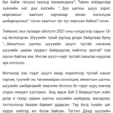
бус байж, гагцхүү хуульд захирагдана.”, Тавин хоёрдугаар
зүйлийн нэг дэх хэсгийн “...Бүх шатны шүүх хэрэг,
маргааныг хамтын зарчмаар хянан хэлэлцэж
шийдвэрлэнэ” гэсэн заалтыг тус тус зөрчсөн байна” гэсэн.
Тиймээс энэ талаарх ойлголт 2021 оны нэгдүгээр сарын 15-
нд батлагдсан Шүүхийн тухай хуульд дээрх байдлаар буюу
“...Хяналтын шатны шүүхийн шүүгч тусгай саналаа
шүүхийн цахим хуудаст байршуулж, нийтлэх эрхтэй” гэж
орсон байгаа юм. Ингэж шүүгч нарт тусгай саналаа нууцлах
эрх олгосон.
Ингэхээр хэн гэдэг шүүгч ямар зорилгоор тусгай санал
гаргаж, түүнийг нь танхимаараа хэлэлцэж, хяналтын шатны
шүүхийн шийдвэрийг өөрчлөх болсон бэ гэдэг нууц хэвээр
үлдэх нөхцөл үүсгэжээ. Энд ярьж буй С.Баярцогтын кэйс
дээр л гэхэд гурван шатны шүүхийн шийдвэр, магадлал,
тогтоолоор баахан баримт дурдсан. Тэр бүгд тухайн цаг
үедээ нийтэд ил болж байсан. Тэгтэл Дээд шүүхийн