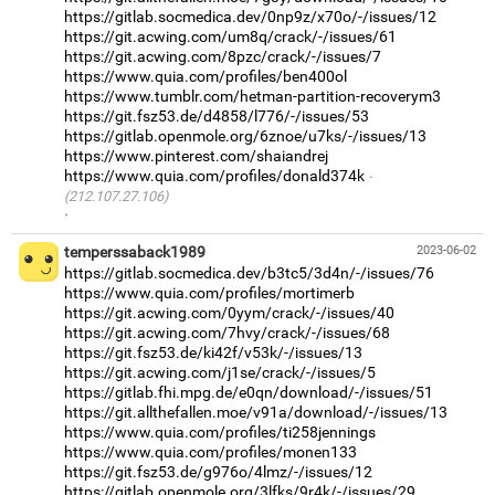
https://gitlab.socmedica.dev/0np9z/x70o/-/issues/12
https://git.acwing.com/um8q/crack/-/issues/61
https://git.acwing.com/8pzc/crack/-/issues/7
https://www.quia.com/profiles/ben400ol
https://www.tumblr.com/hetman-partition-recoverym3
https://git.fsz53.de/d4858/l776/-/issues/53
https://gitlab.openmole.org/6znoe/u7ks/-/issues/13
https://www.pinterest.com/shaiandrej
https://www.quia.com/profiles/donald374k
(212.107.27.106)
·
temperssaback1989
2023-06-02
https://gitlab.socmedica.dev/b3tc5/3d4n/-/issues/76
https://www.quia.com/profiles/mortimerb
https://git.acwing.com/0yym/crack/-/issues/40
https://git.acwing.com/7hvy/crack/-/issues/68
https://git.fsz53.de/ki42f/v53k/-/issues/13
https://git.acwing.com/j1se/crack/-/issues/5
https://gitlab.fhi.mpg.de/e0qn/download/-/issues/51
https://git.allthefallen.moe/v91a/download/-/issues/13
https://www.quia.com/profiles/ti258jennings
https://www.quia.com/profiles/monen133
https://git.fsz53.de/g976o/4lmz/-/issues/12
https://gitlab.openmole.org/3lfks/9r4k/-/issues/29