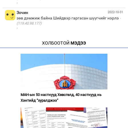
·
Зочин
2022-10-31
зөв дэмжиж байна Шийдвэр гаргасан шүүгчийг нэрлэ
(119.40.98.177)
·
ХОЛБООТОЙ
МЭДЭЭ
МАН-ын 50 настнууд Хөвсгөлд, 40 настнууд нь
Хэнтийд “хуралджээ”