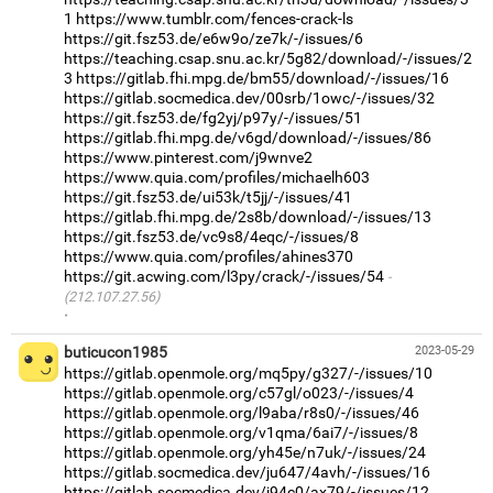
1
https://www.tumblr.com/fences-crack-ls
https://git.fsz53.de/e6w9o/ze7k/-/issues/6
https://teaching.csap.snu.ac.kr/5g82/download/-/issues/2
3
https://gitlab.fhi.mpg.de/bm55/download/-/issues/16
https://gitlab.socmedica.dev/00srb/1owc/-/issues/32
https://git.fsz53.de/fg2yj/p97y/-/issues/51
https://gitlab.fhi.mpg.de/v6gd/download/-/issues/86
https://www.pinterest.com/j9wnve2
https://www.quia.com/profiles/michaelh603
https://git.fsz53.de/ui53k/t5jj/-/issues/41
https://gitlab.fhi.mpg.de/2s8b/download/-/issues/13
https://git.fsz53.de/vc9s8/4eqc/-/issues/8
https://www.quia.com/profiles/ahines370
https://git.acwing.com/l3py/crack/-/issues/54
(212.107.27.56)
·
buticucon1985
2023-05-29
https://gitlab.openmole.org/mq5py/g327/-/issues/10
https://gitlab.openmole.org/c57gl/o023/-/issues/4
https://gitlab.openmole.org/l9aba/r8s0/-/issues/46
https://gitlab.openmole.org/v1qma/6ai7/-/issues/8
https://gitlab.openmole.org/yh45e/n7uk/-/issues/24
https://gitlab.socmedica.dev/ju647/4avh/-/issues/16
https://gitlab.socmedica.dev/j94c0/ax79/-/issues/12