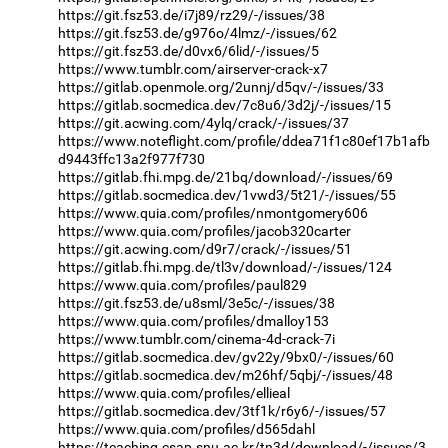
https://git.fsz53.de/i7j89/rz29/-/issues/38
https://git.fsz53.de/g976o/4lmz/-/issues/62
https://git.fsz53.de/d0vx6/6lid/-/issues/5
https://www.tumblr.com/airserver-crack-x7
https://gitlab.openmole.org/2unnj/d5qv/-/issues/33
https://gitlab.socmedica.dev/7c8u6/3d2j/-/issues/15
https://git.acwing.com/4ylq/crack/-/issues/37
https://www.noteflight.com/profile/ddea71f1c80ef17b1afb
d9443ffc13a2f977f730
https://gitlab.fhi.mpg.de/21bq/download/-/issues/69
https://gitlab.socmedica.dev/1vwd3/5t21/-/issues/55
https://www.quia.com/profiles/nmontgomery606
https://www.quia.com/profiles/jacob320carter
https://git.acwing.com/d9r7/crack/-/issues/51
https://gitlab.fhi.mpg.de/tl3v/download/-/issues/124
https://www.quia.com/profiles/paul829
https://git.fsz53.de/u8sml/3e5c/-/issues/38
https://www.quia.com/profiles/dmalloy153
https://www.tumblr.com/cinema-4d-crack-7i
https://gitlab.socmedica.dev/gv22y/9bx0/-/issues/60
https://gitlab.socmedica.dev/m26hf/5qbj/-/issues/48
https://www.quia.com/profiles/ellieal
https://gitlab.socmedica.dev/3tf1k/r6y6/-/issues/57
https://www.quia.com/profiles/d565dahl
https://teaching.csap.snu.ac.kr/tn3d/download/-/issues/3