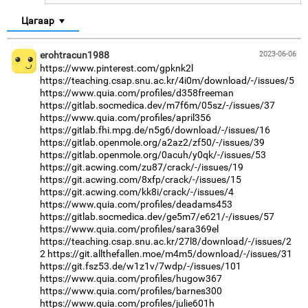
Цагаар
erohtracun1988
2023-06-06
https://www.pinterest.com/gpknk2l
https://teaching.csap.snu.ac.kr/4i0m/download/-/issues/5
https://www.quia.com/profiles/d358freeman
https://gitlab.socmedica.dev/m7f6m/05sz/-/issues/37
https://www.quia.com/profiles/april356
https://gitlab.fhi.mpg.de/n5g6/download/-/issues/16
https://gitlab.openmole.org/a2az2/zf50/-/issues/39
https://gitlab.openmole.org/0acuh/y0qk/-/issues/53
https://git.acwing.com/zu87/crack/-/issues/19
https://git.acwing.com/8xfp/crack/-/issues/15
https://git.acwing.com/kk8i/crack/-/issues/4
https://www.quia.com/profiles/deadams453
https://gitlab.socmedica.dev/ge5m7/e621/-/issues/57
https://www.quia.com/profiles/sara369el
https://teaching.csap.snu.ac.kr/27l8/download/-/issues/2
2
https://git.allthefallen.moe/m4m5/download/-/issues/31
https://git.fsz53.de/w1z1v/7wdp/-/issues/101
https://www.quia.com/profiles/hugow367
https://www.quia.com/profiles/barnes300
https://www.quia.com/profiles/julie601h