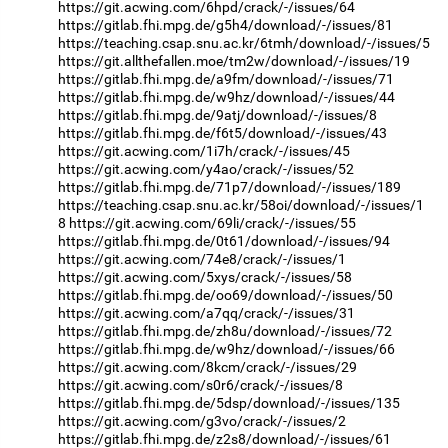
https://git.acwing.com/6hpd/crack/-/issues/64
https://gitlab.fhi.mpg.de/g5h4/download/-/issues/81
https://teaching.csap.snu.ac.kr/6tmh/download/-/issues/5
https://git.allthefallen.moe/tm2w/download/-/issues/19
https://gitlab.fhi.mpg.de/a9fm/download/-/issues/71
https://gitlab.fhi.mpg.de/w9hz/download/-/issues/44
https://gitlab.fhi.mpg.de/9atj/download/-/issues/8
https://gitlab.fhi.mpg.de/f6t5/download/-/issues/43
https://git.acwing.com/1i7h/crack/-/issues/45
https://git.acwing.com/y4ao/crack/-/issues/52
https://gitlab.fhi.mpg.de/71p7/download/-/issues/189
https://teaching.csap.snu.ac.kr/58oi/download/-/issues/1
8
https://git.acwing.com/69li/crack/-/issues/55
https://gitlab.fhi.mpg.de/0t61/download/-/issues/94
https://git.acwing.com/74e8/crack/-/issues/1
https://git.acwing.com/5xys/crack/-/issues/58
https://gitlab.fhi.mpg.de/oo69/download/-/issues/50
https://git.acwing.com/a7qq/crack/-/issues/31
https://gitlab.fhi.mpg.de/zh8u/download/-/issues/72
https://gitlab.fhi.mpg.de/w9hz/download/-/issues/66
https://git.acwing.com/8kcm/crack/-/issues/29
https://git.acwing.com/s0r6/crack/-/issues/8
https://gitlab.fhi.mpg.de/5dsp/download/-/issues/135
https://git.acwing.com/g3vo/crack/-/issues/2
https://gitlab.fhi.mpg.de/z2s8/download/-/issues/61