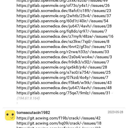
https://gitlab.openmole.org/2lfxk/8zcs/-/issues/49
https://gitlab.openmole.org/of73c/y4s1/-/issues/26
https://gitlab.socmedica.dev/8afcf/c189/-/issues/23
https://gitlab.openmole.org/2whtb/25v4/-/issues/37
https://gitlab.openmole.org/60d1t/40ir/-/issues/54
https://gitlab.socmedica.dev/ju647/4avh/-/issues/28
https://gitlab.openmole.org/fq8dc/qr97/-/issues/7
https://gitlab.socmedica.dev/z7my9/48ze/-/issues/16
https://gitlab.socmedica.dev/sz3kw/7sjd/-/issues/8
https://gitlab.socmedica.dev/6nrt2/gf3o/-/issues/10
https://gitlab.openmole.org/r2rwe/t33z/-/issues/33
https://gitlab.socmedica.dev/2s0s4/wc4w/-/issues/3
https://gitlab.socmedica.dev/h9dk3/x5l2/-/issues/7
https://gitlab.openmole.org/qx6k8/jr4i/-/issues/28
https://gitlab.openmole.org/s7sc0/a754/-/issues/25
https://gitlab.openmole.org/07kzd/4o4y/-/issues/7
https://gitlab.socmedica.dev/f5ke6/w5tk/-/issues/43
https://gitlab.socmedica.dev/ju647/4avh/-/issues/48
https://gitlab.openmole.org/75qe7/9mlz/-/issues/31
(194.61.9.164)
·
tomsscutacin1982
2023-05-28
https://git.acwing.com/f19b/crack/-/issues/42
https://git.acwing.com/hq09/crack/-/issues/18