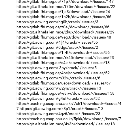
https://gitlab.fhi.mpg.de/71p7/download/-/issues/147
https://git.allthefallen.moe/t75m/download/-/issues/22
https://gitlab.fhi.mpg.de/1jd3/download/-/issues/24
https://gitlab.fhi.mpg.de/1n2b/download/-/issues/66
https://git.acwing.com/hg0h/crack/-/issues/3
https://gitlab.fhi.mpg.de/z0el/download/-/issues/66
https://git.allthefallen.moe/2kux/download/-/issues/29
https://gitlab.fhi.mpg.de/9eg3/download/-/issues/48
https://git.acwing.com/4lj4/crack/-/issues/56
https://git.acwing.com/0dgs/crack/-/issues/2
https://gitlab.fhi.mpg.de/1f4t/download/-/issues/56
https://git.allthefallen.moe/rk45/download/-/issues/23
https://gitlab.fhi.mpg.de/s4iq/download/-/issues/13
https://git.acwing.com/l3py/crack/-/issues/5
https://gitlab.fhi.mpg.de/4bel/download/-/issues/52
https://git.acwing.com/m32w/crack/-/issues/6
https://gitlab.fhi.mpg.de/ue6s/download/-/issues/67
https://git.acwing.com/w2yn/crack/-/issues/13
https://gitlab.fhi.mpg.de/w8rw/download/-/issues/158
https://git.acwing.com/g4uf/crack/-/issues/52
https://teaching.csap.snu.ac.kr/7xh1/download/-/issues/4
7
https://git.acwing.com/k8p1/crack/-/issues/13
https://git.acwing.com/4qz6/crack/-/issues/23
https://teaching.csap.snu.ac.kr/5pkk/download/-/issues/7
https://git.allthefallen.moe/4x3b/download/-/issues/18