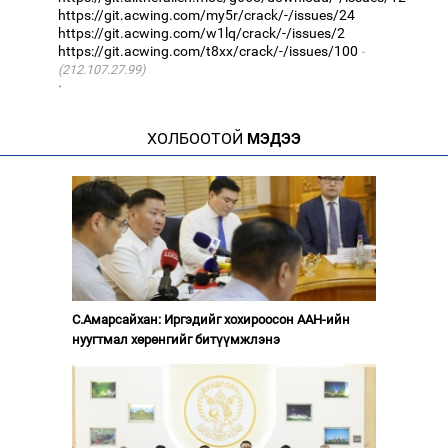
https://git.acwing.com/my5r/crack/-/issues/24
https://git.acwing.com/w1lq/crack/-/issues/2
https://git.acwing.com/t8xx/crack/-/issues/100
(212.107.27.99)
·
ХОЛБООТОЙ
МЭДЭЭ
С.Амарсайхан: Иргэдийг хохироосон ААН-ийн
нуугтмал хөрөнгийг битүүмжлэнэ