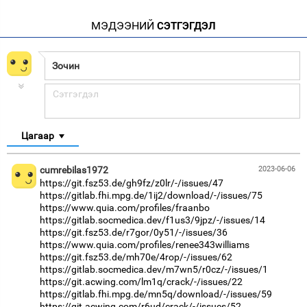
МЭДЭЭНИЙ
СЭТГЭГДЭЛ
Цагаар
cumrebilas1972
2023-06-06
https://git.fsz53.de/gh9fz/z0lr/-/issues/47
https://gitlab.fhi.mpg.de/1ij2/download/-/issues/75
https://www.quia.com/profiles/fraanbo
https://gitlab.socmedica.dev/f1us3/9jpz/-/issues/14
https://git.fsz53.de/r7gor/0y51/-/issues/36
https://www.quia.com/profiles/renee343williams
https://git.fsz53.de/mh70e/4rop/-/issues/62
https://gitlab.socmedica.dev/m7wn5/r0cz/-/issues/1
https://git.acwing.com/lm1q/crack/-/issues/22
https://gitlab.fhi.mpg.de/mn5q/download/-/issues/59
https://git.acwing.com/r6ud/crack/-/issues/52