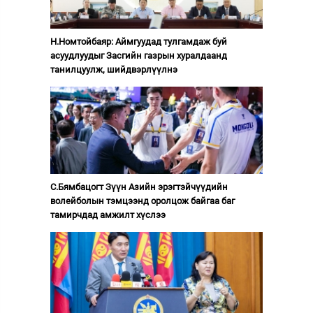
Н.Номтойбаяр: Аймгуудад тулгамдаж буй
асуудлуудыг Засгийн газрын хуралдаанд
танилцуулж, шийдвэрлүүлнэ
С.Бямбацогт Зүүн Азийн эрэгтэйчүүдийн
волейболын тэмцээнд оролцож байгаа баг
тамирчдад амжилт хүслээ