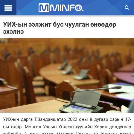
Эхлэл
УИХ-ын ээлжит бус чуулган өнөөдөр
эхэлнэ
Цаг агаар
Валют ханш
Улс төр
Эдийн засаг
Үзэл бодол
Спорт
Нийгэм
Дэлхий
УИХ-ын дарга Г.Занданшатар 2022 оны 8 дугаар сарын 17-
ны өдөр Монгол Улсын Үндсэн хуулийн Хорин долдугаар
Энтертайнмэнт