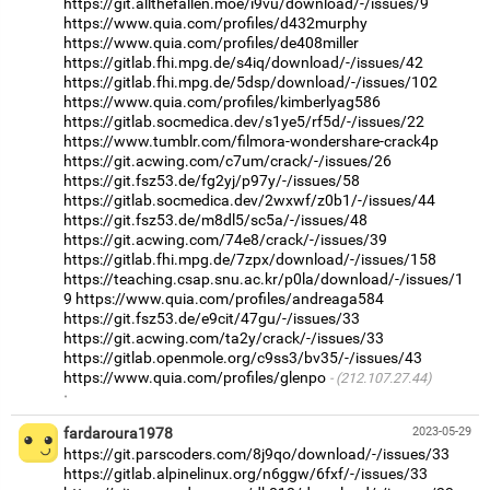
https://git.allthefallen.moe/i9vu/download/-/issues/9
https://www.quia.com/profiles/d432murphy
https://www.quia.com/profiles/de408miller
https://gitlab.fhi.mpg.de/s4iq/download/-/issues/42
https://gitlab.fhi.mpg.de/5dsp/download/-/issues/102
https://www.quia.com/profiles/kimberlyag586
https://gitlab.socmedica.dev/s1ye5/rf5d/-/issues/22
https://www.tumblr.com/filmora-wondershare-crack4p
https://git.acwing.com/c7um/crack/-/issues/26
https://git.fsz53.de/fg2yj/p97y/-/issues/58
https://gitlab.socmedica.dev/2wxwf/z0b1/-/issues/44
https://git.fsz53.de/m8dl5/sc5a/-/issues/48
https://git.acwing.com/74e8/crack/-/issues/39
https://gitlab.fhi.mpg.de/7zpx/download/-/issues/158
https://teaching.csap.snu.ac.kr/p0la/download/-/issues/1
9
https://www.quia.com/profiles/andreaga584
https://git.fsz53.de/e9cit/47gu/-/issues/33
https://git.acwing.com/ta2y/crack/-/issues/33
https://gitlab.openmole.org/c9ss3/bv35/-/issues/43
https://www.quia.com/profiles/glenpo
(212.107.27.44)
·
fardaroura1978
2023-05-29
https://git.parscoders.com/8j9qo/download/-/issues/33
https://gitlab.alpinelinux.org/n6ggw/6fxf/-/issues/33