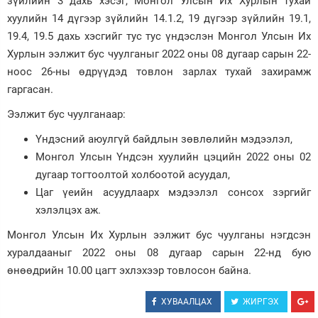
зүйлийн 3 дахь хэсэг, Монгол Улсын Их Хурлын тухай
хуулийн 14 дүгээр зүйлийн 14.1.2, 19 дүгээр зүйлийн 19.1,
Зурхай
19.4, 19.5 дахь хэсгийг тус тус үндэслэн Монгол Улсын Их
Хурлын ээлжит бус чуулганыг 2022 оны 08 дугаар сарын 22-
ноос 26-ны өдрүүдэд товлон зарлах тухай захирамж
гаргасан.
Ээлжит бус чуулганаар:
Үндэсний аюулгүй байдлын зөвлөлийн мэдээлэл,
Монгол Улсын Үндсэн хуулийн цэцийн 2022 оны 02
дугаар тогтоолтой холбоотой асуудал,
Цаг үеийн асуудлаарх мэдээлэл сонсох зэргийг
хэлэлцэх аж.
Монгол Улсын Их Хурлын ээлжит бус чуулганы нэгдсэн
хуралдааныг 2022 оны 08 дугаар сарын 22-нд бую
өнөөдрийн 10.00 цагт эхлэхээр товлосон байна.
ХУВААЛЦАХ
ЖИРГЭХ