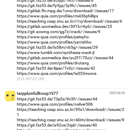
https://git.fsz53.de/82qqr/1lv2/-/issues/6
https://git.fsz53.de/fy5yp/3y9h/-/issues/45
https://gitlab.fhi.mpg.de/1ono/download/-/issues/17
https://www.quia.com/profiles/mi436phillips
https://teaching.csap.snu.ac.kr/r1vj/download/-/issues/4
https://gitlab.socmedica.dev/3tf1k/r6y6/-/issues/25
https://git.acwing.com/gg7z/crack/-/issues/9
https://www.quia.com/profiles/peteyho
https://www.quia.com/profiles/yarrishho
https://git.fsz53.de/lo58m/vb5g/-/issues/29
https://www.tumblr.com/synthesia-crack-jl
https://gitlab.socmedica.dev/yu2f7/70zz/-/issues/44
https://www.quia.com/profiles/drutang
https://git.fsz53.de/4jear/7v0z/-/issues/42
https://www.quia.com/profiles/te353moore
(212.107.27.139)
·
tarpplumfulltroop1977
2023-06-02
https://git.fsz53.de/73p0z/9n5f/-/issues/44
https://www.quia.com/profiles/nsilver506
https://teaching.csap.snu.ac.kr/95s1/download/-/issues/2
1
https://teaching.csap.snu.ac.kr/4i0m/download/-/issues/9
https://git.fsz53.de/w92ce/2sjd/-/issues/40