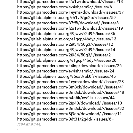
https://git.parscoders.com/l2u1w/download/-/issues/13
https://git.parscoders.com/ev4sh/sm9c/-/issues/6
https://git.parscoders.com/1eyms/download/-/issues/37
https://gitlab.alpinelinux.org/rh1v9/gs2o/-/issues/59
https://git.parscoders.com/37f5i/download/-/issues/3
https://git.parscoders.com/l2u1w/download/-/issues/19
https://gitlab.alpinelinux.org/l9jww/r2d9/-/issues/36
https://gitlab.alpinelinux.org/e1gcp/4bdy/-/issues/13
https://git.parscoders.com/2i934/50g3/-/issues/12
https://gitlab.alpinelinux.org/l9jww/r2d9/-/issues/14
https://git.parscoders.com/2i934/50g3/-/issues/2
https://gitlab.alpinelinux.org/e1gcp/4bdy/-/issues/20
https://git.parscoders.com/k4lng/download/-/issues/26
https://git.parscoders.com/ev4sh/sm9c/-/issues/24
https://gitlab.alpinelinux.org/95ca3/ak0f/-/issues/46
https://git.parscoders.com/1eyms/download/-/issues/28
https://git.parscoders.com/3m3ck/download/-/issues/41
https://git.parscoders.com/3m3ck/download/-/issues/48
https://git.parscoders.com/h4a6k/cw9k/-/issues/44
https://git.parscoders.com/2ip40/download/-/issues/10
https://git.parscoders.com/3m3ck/download/-/issues/32
https://git.parscoders.com/8j9qo/download/-/issues/11
https://git.parscoders.com/0dt31/2g4d/-/issues/6
(194.61.9.144)
·