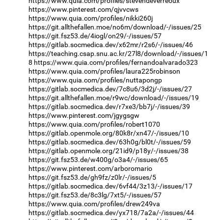
https://www.quia.com/profiles/stevendeverreoux
https://www.pinterest.com/qjvvcws
https://www.quia.com/profiles/nikki260j
https://git.allthefallen.moe/no6m/download/-/issues/25
https://git.fsz53.de/4iogl/on29/-/issues/57
https://gitlab.socmedica.dev/x62mr/r2s6/-/issues/46
https://teaching.csap.snu.ac.kr/27l8/download/-/issues/1
8
https://www.quia.com/profiles/fernandoalvarado323
https://www.quia.com/profiles/laura225robinson
https://www.quia.com/profiles/nuttapongp
https://gitlab.socmedica.dev/7c8u6/3d2j/-/issues/27
https://git.allthefallen.moe/r9wc/download/-/issues/19
https://gitlab.socmedica.dev/r7xe3/bb7j/-/issues/39
https://www.pinterest.com/jgygsgw
https://www.quia.com/profiles/robert1070
https://gitlab.openmole.org/80k8r/xn47/-/issues/10
https://gitlab.socmedica.dev/63h0g/bl0t/-/issues/59
https://gitlab.openmole.org/21id9/p18y/-/issues/38
https://git.fsz53.de/w400g/o3a4/-/issues/65
https://www.pinterest.com/arboromario
https://git.fsz53.de/gh9fz/z0lr/-/issues/5
https://gitlab.socmedica.dev/6vf44/3z13/-/issues/17
https://git.fsz53.de/8c3lg/7xt5/-/issues/57
https://www.quia.com/profiles/drew249va
https://gitlab.socmedica.dev/yx718/7a2a/-/issues/44