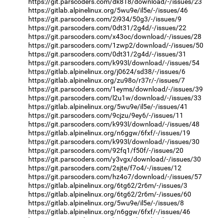
https://git.parscoders.com/dk818/download/-/issues/23
https://gitlab.alpinelinux.org/5wu9e/il5e/-/issues/46
https://git.parscoders.com/2i934/50g3/-/issues/9
https://git.parscoders.com/0dt31/2g4d/-/issues/22
https://git.parscoders.com/x43oc/download/-/issues/28
https://git.parscoders.com/1zwp2/download/-/issues/50
https://git.parscoders.com/0dt31/2g4d/-/issues/31
https://git.parscoders.com/k993l/download/-/issues/54
https://gitlab.alpinelinux.org/j0624/sd38/-/issues/6
https://gitlab.alpinelinux.org/zu98o/r37r/-/issues/7
https://git.parscoders.com/1eyms/download/-/issues/39
https://git.parscoders.com/l2u1w/download/-/issues/33
https://gitlab.alpinelinux.org/5wu9e/il5e/-/issues/41
https://git.parscoders.com/9cjzu/9ey6/-/issues/11
https://git.parscoders.com/k993l/download/-/issues/48
https://gitlab.alpinelinux.org/n6ggw/6fxf/-/issues/19
https://git.parscoders.com/k993l/download/-/issues/30
https://git.parscoders.com/92fq1/f50f/-/issues/20
https://git.parscoders.com/y3vgx/download/-/issues/30
https://git.parscoders.com/2sjte/f7o4/-/issues/12
https://git.parscoders.com/hz4o7/download/-/issues/57
https://gitlab.alpinelinux.org/6tg62/2r6m/-/issues/3
https://gitlab.alpinelinux.org/6tg62/2r6m/-/issues/60
https://gitlab.alpinelinux.org/5wu9e/il5e/-/issues/8
https://gitlab.alpinelinux.org/n6ggw/6fxf/-/issues/46