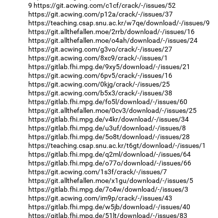
9
https://git.acwing.com/c1cf/crack/-/issues/52
https://git.acwing.com/p12a/crack/-/issues/37
https://teaching.csap.snu.ac.kr/w7qe/download/-/issues/9
https://git.allthefallen.moe/2rrb/download/-/issues/16
https://git.allthefallen.moe/o4ah/download/-/issues/24
https://git.acwing.com/g3vo/crack/-/issues/27
https://git.acwing.com/8xc9/crack/-/issues/1
https://gitlab.fhi.mpg.de/9xy5/download/-/issues/21
https://git.acwing.com/6pv5/crack/-/issues/16
https://git.acwing.com/0kjg/crack/-/issues/25
https://git.acwing.com/b5x3/crack/-/issues/38
https://gitlab.fhi.mpg.de/fo5l/download/-/issues/60
https://git.allthefallen.moe/0cv3/download/-/issues/25
https://gitlab.fhi.mpg.de/v4kr/download/-/issues/34
https://gitlab.fhi.mpg.de/u3uf/download/-/issues/8
https://gitlab.fhi.mpg.de/5o8t/download/-/issues/28
https://teaching.csap.snu.ac.kr/t6gt/download/-/issues/1
https://gitlab.fhi.mpg.de/q2ml/download/-/issues/64
https://gitlab.fhi.mpg.de/o77o/download/-/issues/66
https://git.acwing.com/1s3f/crack/-/issues/7
https://git.allthefallen.moe/x1gu/download/-/issues/5
https://gitlab.fhi.mpg.de/7c4w/download/-/issues/3
https://git.acwing.com/im9p/crack/-/issues/43
https://gitlab.fhi.mpg.de/w5jb/download/-/issues/40
https://gitlab.fhi.mpg.de/51lt/download/-/issues/83