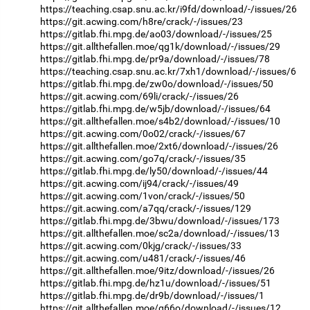
https://teaching.csap.snu.ac.kr/i9fd/download/-/issues/26
https://git.acwing.com/h8re/crack/-/issues/23
https://gitlab.fhi.mpg.de/ao03/download/-/issues/25
https://git.allthefallen.moe/qg1k/download/-/issues/29
https://gitlab.fhi.mpg.de/pr9a/download/-/issues/78
https://teaching.csap.snu.ac.kr/7xh1/download/-/issues/6
https://gitlab.fhi.mpg.de/zw0o/download/-/issues/50
https://git.acwing.com/69li/crack/-/issues/26
https://gitlab.fhi.mpg.de/w5jb/download/-/issues/64
https://git.allthefallen.moe/s4b2/download/-/issues/10
https://git.acwing.com/0o02/crack/-/issues/67
https://git.allthefallen.moe/2xt6/download/-/issues/26
https://git.acwing.com/go7q/crack/-/issues/35
https://gitlab.fhi.mpg.de/ly50/download/-/issues/44
https://git.acwing.com/ij94/crack/-/issues/49
https://git.acwing.com/1von/crack/-/issues/50
https://git.acwing.com/a7qq/crack/-/issues/129
https://gitlab.fhi.mpg.de/3bwu/download/-/issues/173
https://git.allthefallen.moe/sc2a/download/-/issues/13
https://git.acwing.com/0kjg/crack/-/issues/33
https://git.acwing.com/u481/crack/-/issues/46
https://git.allthefallen.moe/9itz/download/-/issues/26
https://gitlab.fhi.mpg.de/hz1u/download/-/issues/51
https://gitlab.fhi.mpg.de/dr9b/download/-/issues/1
https://git.allthefallen.moe/g66o/download/-/issues/12