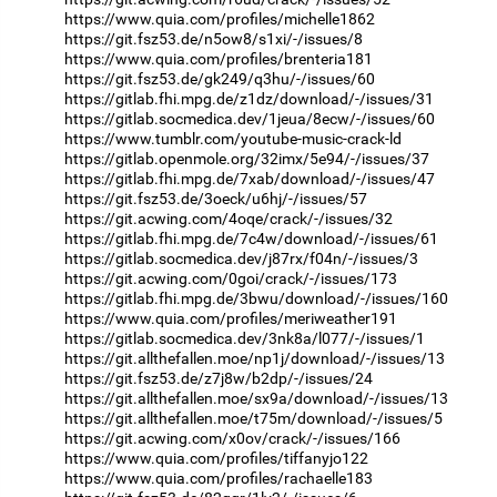
https://www.quia.com/profiles/michelle1862
https://git.fsz53.de/n5ow8/s1xi/-/issues/8
https://www.quia.com/profiles/brenteria181
https://git.fsz53.de/gk249/q3hu/-/issues/60
https://gitlab.fhi.mpg.de/z1dz/download/-/issues/31
https://gitlab.socmedica.dev/1jeua/8ecw/-/issues/60
https://www.tumblr.com/youtube-music-crack-ld
https://gitlab.openmole.org/32imx/5e94/-/issues/37
https://gitlab.fhi.mpg.de/7xab/download/-/issues/47
https://git.fsz53.de/3oeck/u6hj/-/issues/57
https://git.acwing.com/4oqe/crack/-/issues/32
https://gitlab.fhi.mpg.de/7c4w/download/-/issues/61
https://gitlab.socmedica.dev/j87rx/f04n/-/issues/3
https://git.acwing.com/0goi/crack/-/issues/173
https://gitlab.fhi.mpg.de/3bwu/download/-/issues/160
https://www.quia.com/profiles/meriweather191
https://gitlab.socmedica.dev/3nk8a/l077/-/issues/1
https://git.allthefallen.moe/np1j/download/-/issues/13
https://git.fsz53.de/z7j8w/b2dp/-/issues/24
https://git.allthefallen.moe/sx9a/download/-/issues/13
https://git.allthefallen.moe/t75m/download/-/issues/5
https://git.acwing.com/x0ov/crack/-/issues/166
https://www.quia.com/profiles/tiffanyjo122
https://www.quia.com/profiles/rachaelle183