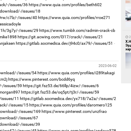
ack/-/issues/36
https://www.quia.com/profiles/beth602
1
f/download/-/issues/18
Бо
ба
9rw/c7lz/-/issues/40
https://www.quia.com/profiles/rroe271
essicadoyle
61h/3g7y/-/issues/29
https://www.tumblr.com/radmin-crack-cb
/mike1898
https://git.acwing.com/l317/crack/-/issues/21
2
Х.
anjaksen
https://gitlab.socmedica.dev/j94c0/ax79/-/issues/51
Эр
хар
2023-06-02
1
Бү
download/-/issues/54
https://www.quia.com/profiles/i289takagi
тээ
xm2j
https://www.pinterest.com/bcdd6yq
/-/issues/59
https://git.fsz53.de/66llp/4izw/-/issues/6
/morgan897
https://git.fsz53.de/oq5pt/tj3r/-/issues/59
-/issues/11
https://gitlab.socmedica.dev/yx718/7a2a/-/issues/2
2
Б.
ack/-/issues/15
https://www.quia.com/profiles/daromero125
би
/download/-/issues/169
https://www.pinterest.com/unzfrao
download/-/issues/67
/download/-/issues/39
1
МИ
0zi/wc47/-/issues/45
https://www.quia.com/profiles/andaya578