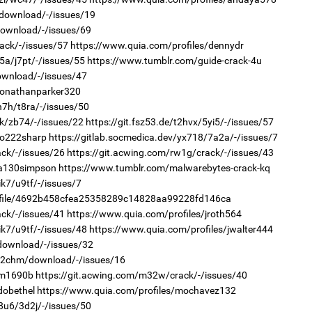
аж
/download/-/issues/19
download/-/issues/69
ack/-/issues/57
https://www.quia.com/profiles/dennydr
5a/j7pt/-/issues/55
https://www.tumblr.com/guide-crack-4u
2
Хөш
download/-/issues/47
/jonathanparker320
n7h/t8ra/-/issues/50
pk/zb74/-/issues/22
https://git.fsz53.de/t2hvx/5yi5/-/issues/57
1
С.
jo222sharp
https://gitlab.socmedica.dev/yx718/7a2a/-/issues/7
ий
ack/-/issues/26
https://git.acwing.com/rw1g/crack/-/issues/43
/a130simpson
https://www.tumblr.com/malwarebytes-crack-kq
ik7/u9tf/-/issues/7
2
rofile/4692b458cfea25358289c14828aa99228fd146ca
Хө
та
ack/-/issues/41
https://www.quia.com/profiles/jroth564
ik7/u9tf/-/issues/48
https://www.quia.com/profiles/jwalter444
/download/-/issues/32
r/2chm/download/-/issues/16
1
Н.
/m1690b
https://git.acwing.com/m32w/crack/-/issues/40
ас
dobethel
https://www.quia.com/profiles/mochavez132
та
8u6/3d2j/-/issues/50