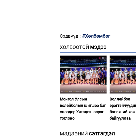
#Хөлбөмбөг
Сэдвүүд :
ХОЛБООТОЙ
МЭДЭЭ
Монгол Улсын
Воллейбол
волейболын шигшээ баг
эрэгтэйчүүд
өнөөдөр Хятадын эсрэг
баг эхний хо
тоглоно
байгууллаа
МЭДЭЭНИЙ
СЭТГЭГДЭЛ