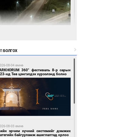
3 цагийн өмнө өмнө
нгол Улсын волейболын шигшээ баг
өөдөр Хятадын эсрэг тоглоно
Л
БОЛГОХ
026-08-04 өмнө
ARKHORUM 360° фестиваль 8-р сарын
23-нд Төв цэнгэлдэх хүрээлэнд болно
4 цагийн өмнө өмнө
өөдөр сондгой тоогоор төгссөн улсын
гаартай автомашинтай иргэдэд шатахуун
гоно
026-08-03 өмнө
вийн эрчим хүчний системийг дэмжих
ратегийн байгууламж ашиглалтад орлоо