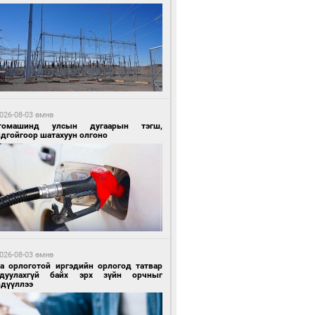
4 цагийн өмнө өмнө
Х-ын дарга С.Бямбацогт Сутай хайрхны
гэрийг тахих тахилгад оролцлоо
026-08-03 өмнө
томашинд улсын дугаарын тэгш,
ндгойгоор шатахуун олгоно
4 цагийн өмнө өмнө
ргаан цагаан мэнгэтэй харагчин үхэр
өр
026-08-03 өмнө
га орлоготой иргэдийн орлогод татвар
гдуулахгүй байх эрх зүйн орчныг
рдүүллээ