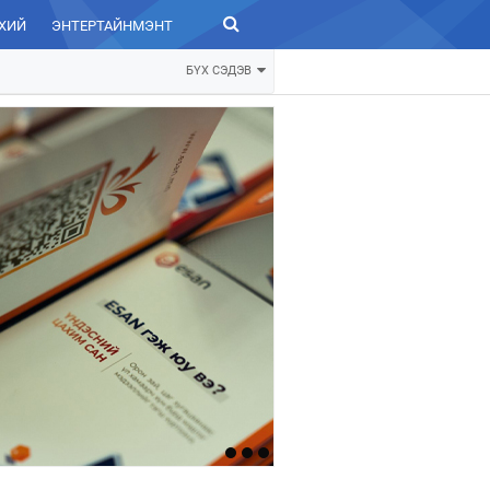
ХИЙ
ЭНТЕРТАЙНМЭНТ
ЗУРХАЙ
БҮХ СЭДЭВ