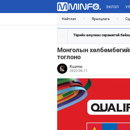
ЭХЛЭЛ
УЛ
Нийтлэл
•
Ярилцлага
•
Су
Үерийн аюулаас сэрэмжтэй байхыг
Монголын хөлбөмбөгий
тоглоно
Kuzmo
2022-06-11