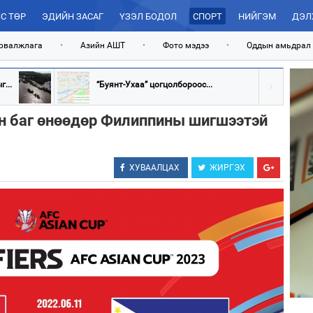
С ТӨР
ЭДИЙН ЗАСАГ
ҮЗЭЛ БОДОЛ
СПОРТ
НИЙГЭМ
ДЭЛ
рвалжлага
•
Азийн АШТ
•
Фото мэдээ
•
Оддын амьдрал
...
“Буянт-Ухаа” цогцолбороос...
н баг өнөөдөр Филиппины шигшээтэй
ХУВААЛЦАХ
ЖИРГЭХ