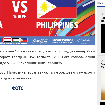
ШУУ
1
Но
жо
 шатны "В" хэсгийн хоёр дахь тоглолтууд өнөөдөр буюу
гарагт явагдана. Тус тоглолт 12:30 цагт хөлбөмбөгийн
1
өлдөгч нь Филиппиний шигшээ билээ.
Со
69 
тдоо Палестины эсрэг гайхалтай өрсөлдөөн үзүүлсэн ч
ж дуусгасан билээ.
ФОТО: