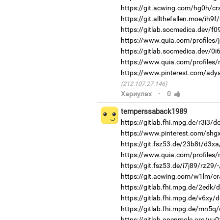
https://git.acwing.com/hg0h/cr
https://git.allthefallen.moe/ih9
https://gitlab.socmedica.dev/f0
https://www.quia.com/profiles/j
https://gitlab.socmedica.dev/0i
https://www.quia.com/profiles
https://www.pinterest.com/ady
(212.107.27.146)
·
Хариулах
0
temperssaback1989
https://gitlab.fhi.mpg.de/r3i3/
https://www.pinterest.com/shg
https://git.fsz53.de/23b8t/d3xa
https://www.quia.com/profiles
https://git.fsz53.de/i7j89/rz29/
https://git.acwing.com/w1lm/cr
https://gitlab.fhi.mpg.de/2edk
https://gitlab.fhi.mpg.de/v6xy/
https://gitlab.fhi.mpg.de/mn5q
https://gitlab.openmole.org/yu