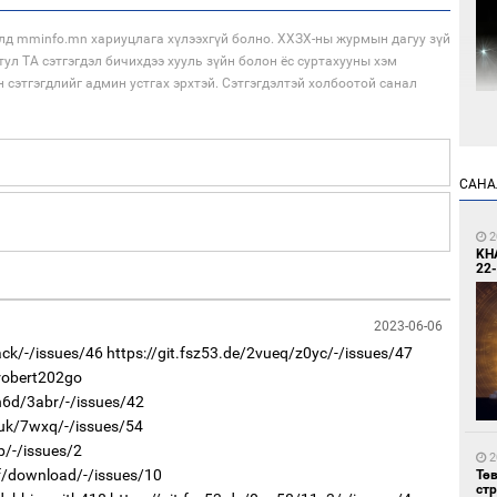
лд mminfo.mn хариуцлага хүлээхгүй болно. ХХЗХ-ны журмын дагуу зүй
тул ТА сэтгэгдэл бичихдээ хууль зүйн болон ёс суртахууны хэм
н сэтгэгдлийг админ устгах эрхтэй. Сэтгэгдэлтэй холбоотой санал
1
Мо
өн
САНА
2
KH
22-
2023-06-06
1
ack/-/issues/46
https://git.fsz53.de/2vueq/z0yc/-/issues/47
Өн
robert202go
ду
ол
n6d/3abr/-/issues/42
5uk/7wxq/-/issues/54
p/-/issues/2
2
2f/download/-/issues/10
Тө
ст