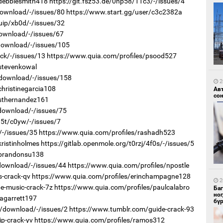
/debbiesmith418
https://git.fsz53.de/0np58/11c3/-/issues/4
download/-/issues/80
https://www.start.gg/user/c3c2382a
uip/xb0d/-/issues/32
download/-/issues/67
1
/download/-/issues/105
УИ
тэн
ck/-/issues/13
https://www.quia.com/profiles/psood527
stevenkowal
/download/-/issues/158
2
christinegarcia108
Ав
со
/sthernandez161
/download/-/issues/75
w5t/c0yw/-/issues/7
/-/issues/35
https://www.quia.com/profiles/rashadh523
1
kristinholmes
https://gitlab.openmole.org/t0rzj/4f0s/-/issues/5
Зу
өд
/brandonsu138
/download/-/issues/44
https://www.quia.com/profiles/npostle
-crack-qv
https://www.quia.com/profiles/erinchampagne128
2
e-music-crack-7z
https://www.quia.com/profiles/paulcalabro
Ба
но
jagarrett197
бү
1x/download/-/issues/2
https://www.tumblr.com/guide-crack-93
p-crack-yv
https://www.quia.com/profiles/ramos312