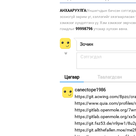
АНХААРУУЛГА:
Уншигчдын бичсэн сэтгэгдэ
зохисгүй зарим үг, хэллэгийг хязгаарласан 
хэмжээг хүндэтгэнэ үү. Хэм хэмжээг зөрчсө
гомдлыг
99998796
утсаар хүлээн авна.
Цагаар
Таалагдсан
canectope1986
https://git.acwing.com/8pzc/cr
https://www.quia.com/profiles/
https://gitlab.openmole.org/7w
https://gitlab.openmole.org/xx
https://git.fsz53.de/n9pw1/8u2
https://git.allthefallen.moe/me