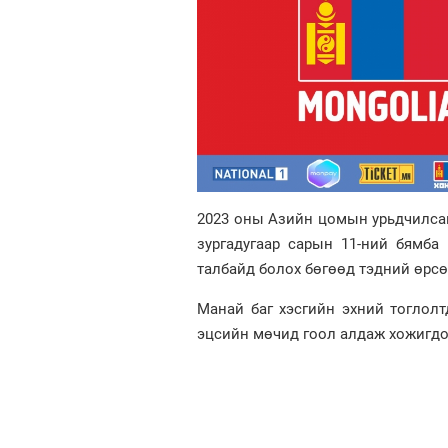
2023 оны Азийн цомын урьдчилсан
зургадугаар сарын 11-ний бямба 
талбайд болох бөгөөд тэдний өрс
Манай баг хэсгийн эхний тоглол
эцсийн мөчид гоол алдаж хожигдо