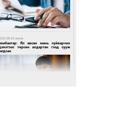
4 цагийн өмнө өмнө
роо орохгүй, өдөртөө 28-30 хэм дулаан
йна
026-08-03 өмнө
Нямбаатар: Ял авсан мань луйварчин
дэнэтээс төрсөн алдартан гээд сууж
агдсан
 өдрийн өмнө өмнө
х төрлийн шатахууны импортыг шуурхай
вэрлэхэд гурван яам хамтран ажиллана
 өдрийн өмнө өмнө
Энх-Амгалан: Би Монгол Улсын иргэн
ш
 өдрийн өмнө өмнө
АТ ТӨХК “Боинг” компанитай хамтын