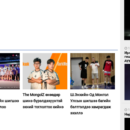
1
Ир
ги
ду
The MongolZ өнөөдөр
Ш.Энхийн-Од Монгол
ийн шигшээ
шинэ бүрэлдэхүүнтэй
Улсын шигшээ багийн
жлоо
эхний тоглолтоо хийнэ
бэлтгэлдээ хамрагдаж
1
эхэллэ
Нар