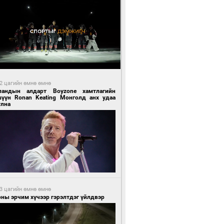
2 цагийн өмнө өмнө
ландын алдарт Boyzone хамтлагийн
шүүн Ronan Keating Монголд анх удаа
улна
3 цагийн өмнө өмнө
ны эрчим хүчээр гэрэлтдэг үйлдвэр