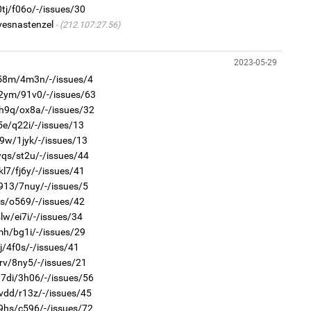
0tj/f06o/-/issues/30
1
vesnastenzel
(212.107.27.56)
Со
95 
2023-05-29
t58m/4m3n/-/issues/4
s2ym/91v0/-/issues/63
1
2h9q/ox8a/-/issues/32
Өн
ду
5e/q22i/-/issues/13
ол
d9w/1jyk/-/issues/13
wqs/st2u/-/issues/44
2
“Ну
kl7/fj6y/-/issues/41
q913/7nuy/-/issues/5
ts/o569/-/issues/42
lw/ei7i/-/issues/34
mh/bg1i/-/issues/29
1
j/4f0s/-/issues/41
С.
orv/8ny5/-/issues/21
во
та
w7di/3h06/-/issues/56
2
7vdd/r13z/-/issues/45
"Х
ЕБС
59hs/c596/-/issues/72