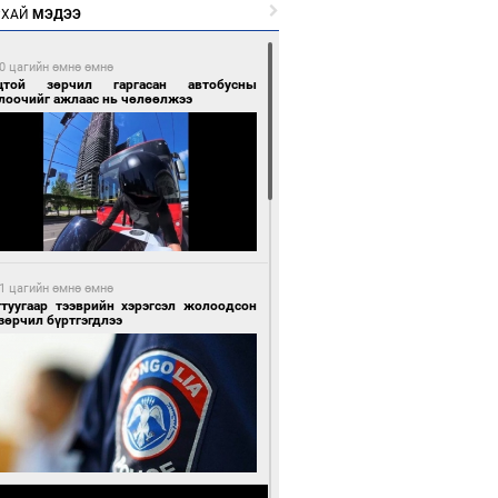
РХАЙ
МЭДЭЭ
0 цагийн өмнө өмнө
цтой зөрчил гаргасан автобусны
лоочийг ажлаас нь чөлөөлжээ
1 цагийн өмнө өмнө
гтуугаар тээврийн хэрэгсэл жолоодсон
зөрчил бүртгэгдлээ