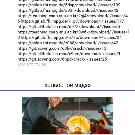
https://gitlab.fhi.mpg.de/5dsp/download/-/issues/199
https://gitlab.fhi.mpg.de/a33n/download/-/issues/42
https://teaching.csap.snu.ac.kr/2qj4/download/-/issues/4
5
https://gitlab.fhi.mpg.de/71p7/download/-/issues/177
https://git.allthefallen.moe/q973/download/-/issues/5
https://teaching.csap.snu.ac.kr/0w6k/download/-/issues/1
8
https://gitlab.fhi.mpg.de/o77o/download/-/issues/24
https://gitlab.fhi.mpg.de/z068/download/-/issues/42
https://git.acwing.com/o3lw/crack/-/issues/13
https://git.allthefallen.moe/e9sm/download/-/issues/1
https://git.acwing.com/6hpd/crack/-/issues/25
(212.107.27.106)
·
ХОЛБООТОЙ
МЭДЭЭ