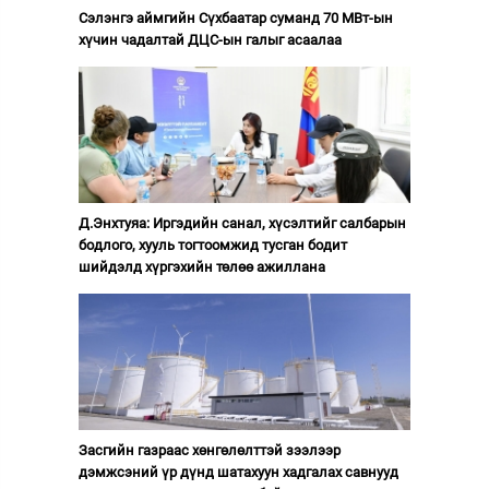
Сэлэнгэ аймгийн Сүхбаатар суманд 70 МВт-ын
хүчин чадалтай ДЦС-ын галыг асаалаа
Д.Энхтуяа: Иргэдийн санал, хүсэлтийг салбарын
бодлого, хууль тогтоомжид тусган бодит
шийдэлд хүргэхийн төлөө ажиллана
Засгийн газраас хөнгөлөлттэй зээлээр
дэмжсэний үр дүнд шатахуун хадгалах савнууд