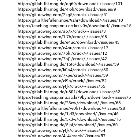
https://gitlab.fhi.mpg.de/aq69/download/-/issues/101
https://gitlab.fhi.mpg.de/4ioh/download/-/issues/9
https://git.acwing.com/2kg5/crack/-/issues/51
https://git.allthefallen.moe/9zhr/download/-/issues/10
https://teaching.csap.snu.ac.kr/jv0v/download/-/issues/15
https://git.acwing.com/ap7x/crack/-/issues/31
https://git.acwing.com/1i7h/crack/-/issues/68
https://gitlab.fhi.mpg.de/e4uc/download/-/issues/43
https://git.acwing.com/e4nu/crack/-/issues/17
https://git.acwing.com/75hi/crack/-/issues/12
https://git.acwing.com/7hj1/crack/-/issues/42
https://gitlab.fhi.mpg.de/15tc/download/-/issues/59
https://git.acwing.com/k0a4/crack/-/issues/30
https://git.acwing.com/7kpe/crack/-/issues/59
https://git.acwing.com/el9n/crack/-/issues/52
https://git.acwing.com/j4jk/crack/-/issues/55
https://gitlab.fhi.mpg.de/u801/download/-/issues/62
https://teaching.csap.snu.ac.kr/9byn/download/-/issues/6
https://gitlab.fhi.mpg.de/23cw/download/-/issues/68
https://git.allthefallen.moe/w0h1/download/-/issues/28
https://gitlab.fhi.mpg.de/1jd3/download/-/issues/46
https://gitlab.fhi.mpg.de/5k3w/download/-/issues/16
https://gitlab.fhi.mpg.de/5jbf/download/-/issues/60
https://git.acwing.com/j4jk/crack/-/issues/64
https://git.acwing.com/4lj4/crack/-/issues/57