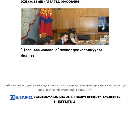
эхнээсээ ашиглалтад орж байна
“Цааснаас чөлөөлье” зөвлөлдөх хэлэлцүүлэг
боллоо
Веб сайтад агуулагдсан мэдээлэл зохиогчийн эрхийн хуулиар хамгаалагдсан тул
зөвшөөрөлгүй хуулбарлах хориотой.
COPYRIGHT © MMINFO.MN ALL RIGHTS RESERVED. POWERED BY
HUREEMEDIA.