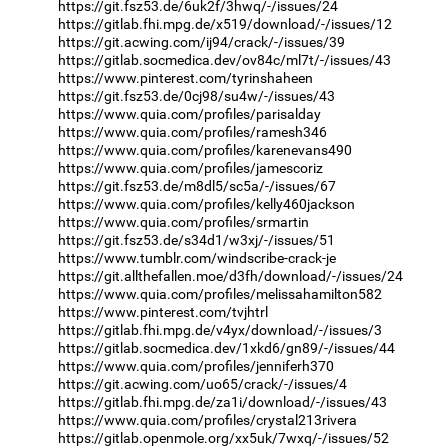
https://git.fsz53.de/6uk2f/3hwq/-/issues/24
https://gitlab.fhi.mpg.de/x519/download/-/issues/12
https://git.acwing.com/ij94/crack/-/issues/39
https://gitlab.socmedica.dev/ov84c/ml7t/-/issues/43
https://www.pinterest.com/tyrinshaheen
https://git.fsz53.de/0cj98/su4w/-/issues/43
https://www.quia.com/profiles/parisalday
https://www.quia.com/profiles/ramesh346
https://www.quia.com/profiles/karenevans490
https://www.quia.com/profiles/jamescoriz
https://git.fsz53.de/m8dl5/sc5a/-/issues/67
https://www.quia.com/profiles/kelly460jackson
https://www.quia.com/profiles/srmartin
https://git.fsz53.de/s34d1/w3xj/-/issues/51
https://www.tumblr.com/windscribe-crack-je
https://git.allthefallen.moe/d3fh/download/-/issues/24
https://www.quia.com/profiles/melissahamilton582
https://www.pinterest.com/tvjhtrl
https://gitlab.fhi.mpg.de/v4yx/download/-/issues/3
https://gitlab.socmedica.dev/1xkd6/gn89/-/issues/44
https://www.quia.com/profiles/jenniferh370
https://git.acwing.com/uo65/crack/-/issues/4
https://gitlab.fhi.mpg.de/za1i/download/-/issues/43
https://www.quia.com/profiles/crystal213rivera
https://gitlab.openmole.org/xx5uk/7wxq/-/issues/52