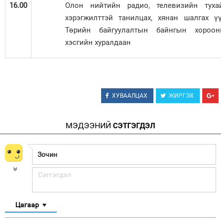
16.00
Олон нийтийн радио, телевизийн туха
хэрэгжилттэй танилцах, хянан шалгах ү
Төрийн байгуулалтын байнгын хороо
хэсгийн хуралдаан
ХУВААЛЦАХ
ЖИРГЭХ
МЭДЭЭНИЙ
СЭТГЭГДЭЛ
Цагаар