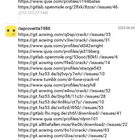
https://www.quia.com/profiles/r194bates
https://gitlab.openmole.org/2lfxk/8zcs/-/issues/46
(212.107.27.144)
·
riaprovertis1986
2023-06-04
https://git.acwing.com/q0sp/crack/-/issues/35
https://git.acwing.com/v3iw/crack/-/issues/31
https://www.quia.com/profiles/el342wright
https://www.quia.com/profiles/je316berg
https://gitlab.openmole.org/53ooc/80kf/-/issues/6
https://git.acwing.com/f9a0/crack/-/issues/14
https://www.quia.com/profiles/stacyje543
https://git.fsz53.de/bj5vp/y7wh/-/issues/10
https://www.tumblr.com/dr-fone-crack-nf
https://www.quia.com/profiles/tracyhill
https://git.acwing.com/e4nu/crack/-/issues/52
https://git.fsz53.de/0np58/11c3/-/issues/28
https://git.fsz53.de/4n8ku/ct7y/-/issues/10
https://git.fsz53.de/xx9zd/i950/-/issues/53
https://gitlab.fhi.mpg.de/zh6f/download/-/issues/41
https://www.quia.com/profiles/nlynn101
https://git.allthefallen.moe/9w0k/download/-/issues/22
https://git.acwing.com/6o1i/crack/-/issues/63
https://git.acwing.com/i3oa/crack/-/issues/2