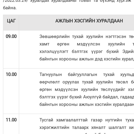
/2022.03.29/ хуралдах хуралдааны товыг та бүхэнд хүргэж
байна.
Зурхай
ЦАГ
АЖЛЫН ХЭСГИЙН ХУРАЛДААН
09.00
Зөвшөөрлийн тухай хуулийн нэгтгэсэн т
хамт өргөн мэдүүлсэн хуулийн тө
хэлэлцүүлэгт бэлтгэх үүрэг бүхий Эдий
байнгын хорооны ажлын дэд хэсгийн хурал
10.00
Тагнуулын байгууллагын тухай хууль
өөрчлөлт оруулах тухай хуулийн төсөл 
өргөн мэдүүлсэн хуулийн төслүүдийг хэ
бэлтгэх үүрэг бүхий Аюулгүй байдал, гадаа
байнгын хорооны ажлын хэсгийн хуралдаа
11.00
Тусгай хамгаалалттай газар нутгийн тух
хэрэгжилтийн талаарх хяналт шалгалт хи