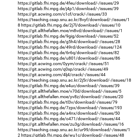
https://gitlab.fhi.mpg.de/4feu/download/-/issues/29
https://gitlab.fhi.mpg.de/j4p1/download/-/issues/39
https://git.acwing.com/c1cf/crack/-/issues/33
https://teaching.csap.snu.ac.kr/8vyf/download/-/issues/1
8
https://gitlab.fhi.mpg.de/2j7l/download/-/issues/10
https://git.allthefallen.moe/m8vd/download/-/issues/1
https://gitlab.fhi.mpg.de/9gig/download/-/issues/52
https://gitlab.fhi.mpg.de/g5h4/download/-/issues/28
https://gitlab.fhi.mpg.de/49rd/download/-/issues/124
https://gitlab.fhi.mpg.de/6r6q/download/-/issues/82
https://gitlab.fhi.mpg.de/u801/download/-/issues/86
https://git.acwing.com/0yym/crack/-/issues/51
https://git.acwing.com/q0sp/crack/-/issues/49
https://git.acwing.com/4lj4/crack/-/issues/44
https://teaching.csap.snu.ac.kr/2j5r/download/-/issues/18
https://gitlab.fhi.mpg.de/e4uc/download/-/issues/39
https://git.allthefallen.moe/v70d/download/-/issues/5
https://git.allthefallen.moe/yv8z/download/-/issues/20
https://gitlab.fhi.mpg.de/tl3v/download/-/issues/79
https://gitlab.fhi.mpg.de/7zpx/download/-/issues/193
https://gitlab.fhi.mpg.de/a4nx/download/-/issues/50
https://gitlab.fhi.mpg.de/o471/download/-/issues/44
https://git.allthefallen.moe/zu3g/download/-/issues/16
https://teaching.csap.snu.ac.kr/ur99/download/-/issues/1
2
https://gitlab.fhi.mpg.de/wu1c/download/-/issues/48