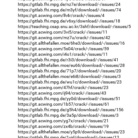
https://gitlab.fhi.mpg.de/nz7e/download/-/issues/24
https://gitlab.fhi.mpg.de/m3yf/download/-/issues/74
https://git.acwing.com/lh4r/crack/-/issues/4
https://gitlab.fhi.mpg.de/v6xy/download/-/issues/18
https://teaching.csap.snu.ac.kr/3shf/download/-/issues/5
https://git.acwing.com/3vi5/crack/-/issues/11
https://git.acwing.com/mz7u/crack/-/issues/42
https://git.allthefallen.moe/6he3/download/-/issues/16
https://git.acwing.com/5s04/crack/-/issues/59
https://git.acwing.com/i4o1/crack/-/issues/11
https://gitlab.fhi.mpg.de/r3i3/download/-/issues/41
https://git.allthefallen.moe/eu66/download/-/issues/28
https://gitlab.fhi.mpg.de/71p7/download/-/issues/20
https://git.allthefallen.moe/e6i8/download/-/issues/3
https://gitlab.fhi.mpg.de/wu1c/download/-/issues/23
https://git.acwing.com/47hf/crack/-/issues/23
https://git.acwing.com/ij94/crack/-/issues/43
https://gitlab.fhi.mpg.de/yy0d/download/-/issues/51
https://git.acwing.com/1b57/crack/-/issues/61
https://gitlab.fhi.mpg.de/g5h4/download/-/issues/156
https://gitlab.fhi.mpg.de/3a5p/download/-/issues/3
https://git.acwing.com/yg7x/crack/-/issues/21
https://git.acwing.com/zx4b/crack/-/issues/19
https://git.allthefallen.moe/y5p9/download/-/issues/23
https://gitlab.fhi.mpg.de/1vid/download/-/issues/12