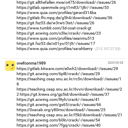
https://git.allthefallen.moe/o475/download/-/issues/26
https://gitlab.openmole.org/i1m83/1j8r/-/issues/53
https://www.quia.com/profiles/gerard314ba
https://gitlab.fhi.mpg.de/g5h4/download/-/issues/36
https://git.fsz53.de/w3rwt/3ixt/-/issues/26
https://www.tumblr.com/3d-coat-crack-gt
https://git.acwing.com/o3lw/crack/-/issues/23
https://www.quia.com/profiles/seanmu513
https://git.fsz53.de/o01yo/01j9/-/issues/17
https://www.quia.com/profiles/sarahberry
(212.107.27.53)
·
ovefconma1989
2023-05-28
https://gitlab.kitware.com/e0wh2/download/-/issues/29
https://git.acwing.com/6pl8/crack/-/issues/29
https://teaching.csap.snu.ac.kr/rc5n/download/-/issues/1
8
https://teaching.csap.snu.ac.kr/6vvn/download/-/issues/2
2
https://git.krews.org/gp5id/download/-/issues/37
https://git.acwing.com/l9yh/crack/-/issues/41
https://git.acwing.com/gx65/crack/-/issues/66
https://0xacab.org/y80mo/download/-/issues/25
https://teaching.csap.snu.ac.kr/f5kl/download/-/issues/21
https://git.acwing.com/b0ln/crack/-/issues/54
https://git.acwing.com/7fgq/crack/-/issues/40