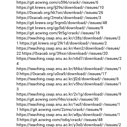
https://git.acwing.com/o596/crack/-/issues/6
https://git.krews.org/lj29s/download/-/issues/10
https://0xacab.org/kk7on/download/-/issues/26
https://0xacab.org/2mstx/download/-/issues/3
https://git.krews.org/5rgm0/download/-/issues/48
https://git.krews.org/gp5id/download/-/issues/9
https://git.acwing.com/9t5g/crack/-/issues/18
https://teaching.csap.snu.ac.kr/r28z/download/-/issues/2
1
https://git.krews.org/29r1d/download/-/issues/2
https://teaching.csap.snu.ac.kr/4wn2/download/-/issues/
22
https://0xacab.org/39xxr/download/-/issues/20
https://teaching.csap.snu.ac.kr/n6d7/download/-/issues/2
4
https://teaching.csap.snu.ac.kr/6hbz/download/-/issues/1
0
https://0xacab.org/u0ca9/download/-/issues/17
https://teaching.csap.snu.ac.kr/jl2d/download/-/issues/6
https://teaching.csap.snu.ac.kr/v5ho/download/-/issues/1
3
https://teaching.csap.snu.ac.kr/2v1g/download/-/issues/9
https://git.acwing.com/f4io/crack/-/issues/30
https://teaching.csap.snu.ac.kr/1ezf/download/-/issues/1
1
https://git.acwing.com/2zmo/crack/-/issues/9
https://teaching.csap.snu.ac.kr/a8ju/download/-/issues/1
5
https://git.acwing.com/ts6q/crack/-/issues/48
https://teaching.csap.snu.ac.kr/y3s0/download/-/issues/2