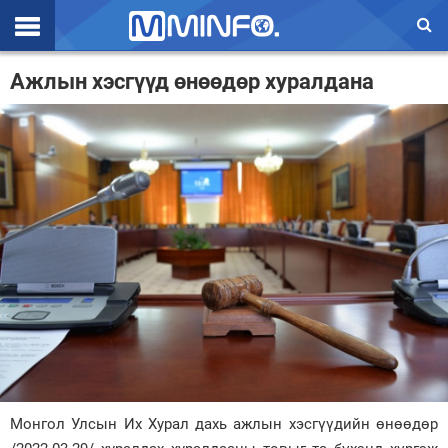
Эхлэл
Ажлын хэсгүүд өнөөдөр хуралдана
Цаг агаар
Валют ханш
Улс төр
Эдийн засаг
Үзэл бодол
Спорт
Нийгэм
Дэлхий
Монгол Улсын Их Хурал дахь ажлын хэсгүүдийн өнөөдөр
Энтертайнмэнт