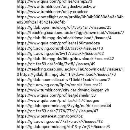
https://www.quia.com/profiles/clamp273
https://www.tumblr.com/anydesk-crack-qw
https://www.tumblr.com/unity-crack-ce
https://www.noteflight.com/profile/9b04b90033d6a3a34b
e0206f42a143421e39df4b
https://gitlab.openmole.org/of73c/y4s1/-/issues/25
https://teaching.csap.snu.ac.kr/2qgc/download/-/issues/7
https://gitlab.fhi.mpg.de/o6cd/download/-/issues/4
https://www.quia.com/profiles/s160mendoza
https://git.acwing.com/0hd3/crack/-/issues/13
https://git.acwing.com/6w17/crack/-/issues/62
https://gitlab.fhi.mpg.de/56ag/download/-/issues/42
https://git.fsz53.de/8c3lg/7xt5/-/issues/49
https://teaching.csap.snu.ac.kr/v1a8/download/-/issues/1
0
https://gitlab.fhi.mpg.de/11l8/download/-/issues/70
https://gitlab.socmedica.dev/15ebt/1xoi/-/issues/2
https://git.acwing.com/3p9o/crack/-/issues/21
https://www.tumblr.com/city-car-driving-keygen-yb
https://www.quia.com/profiles/jidaniels153
https://www.quia.com/profiles/ch176hodges
https://gitlab.openmole.org/8xydg/ou9i/-/issues/44
https://git.fsz53.de/h7176/77q1/-/issues/47
https://www.pinterest.com/bpvc7bz
https://git.acwing.com/77z1/crack/-/issues/12
https://gitlab.openmole.org/6d19q/7mj9/-/issues/9