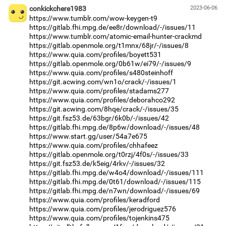
conkickchere1983
2023-06-06
https://www.tumblr.com/wow-keygen-t9
https://gitlab.fhi.mpg.de/ee8r/download/-/issues/11
https://www.tumblr.com/atomic-email-hunter-crackmd
https://gitlab.openmole.org/t1mnx/68jr/-/issues/8
https://www.quia.com/profiles/boyett531
https://gitlab.openmole.org/0b61w/ei79/-/issues/9
https://www.quia.com/profiles/s480steinhoff
https://git.acwing.com/wn1o/crack/-/issues/1
https://www.quia.com/profiles/stadams277
https://www.quia.com/profiles/deborahco292
https://git.acwing.com/8hqe/crack/-/issues/35
https://git.fsz53.de/63bgr/6k0b/-/issues/42
https://gitlab.fhi.mpg.de/8p6w/download/-/issues/48
https://www.start.gg/user/54a7e675
https://www.quia.com/profiles/chhafeez
https://gitlab.openmole.org/t0rzj/4f0s/-/issues/33
https://git.fsz53.de/k5eig/4rkv/-/issues/32
https://gitlab.fhi.mpg.de/w4o4/download/-/issues/111
https://gitlab.fhi.mpg.de/0t61/download/-/issues/115
https://gitlab.fhi.mpg.de/n7wn/download/-/issues/69
https://www.quia.com/profiles/keradford
https://www.quia.com/profiles/jerodriguez576
https://www.quia.com/profiles/tojenkins475