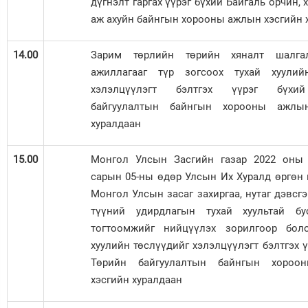
дүгнэлт гаргах үүрэг бүхий Байгаль орчин, 
аж ахуйн байнгын хорооны ажлын хэсгийн 
14.00
Зарим төрлийн төрийн хяналт шалга
ажиллагааг түр зогсоох тухай хуулий
хэлэлцүүлэгт бэлтгэх үүрэг бүхи
байгуулалтын байнгын хорооны ажлы
хуралдаан
15.00
Монгол Улсын Засгийн газар 2022 оны 
сарын 05-ны өдөр Улсын Их Хуралд өргөн
Монгол Улсын засаг захиргаа, нутаг дэвсгэ
түүний удирдлагын тухай хуультай бу
тогтоомжийг нийцүүлэх зорилгоор боло
хуулийн төслүүдийг хэлэлцүүлэгт бэлтгэх ү
Төрийн байгуулалтын байнгын хороо
хэсгийн хуралдаан