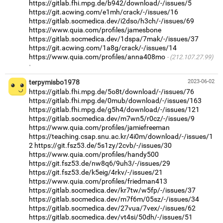
https://gitlab.fhi.mpg.de/b942/download/-/issues/5
https://git.acwing.com/e1mh/crack/-/issues/16
https://gitlab.socmedica.dev/i2dso/h3ch/-/issues/69
https://www.quia.com/profiles/jamesbone
https://gitlab.socmedica.dev/1dspa/7mak/-/issues/37
https://git.acwing.com/1a8g/crack/-/issues/14
https://www.quia.com/profiles/anna408mo
(212.107.27.99)
·
terpymisbo1978
2023-06-02
https://gitlab.fhi.mpg.de/5o8t/download/-/issues/76
https://gitlab.fhi.mpg.de/0mub/download/-/issues/163
https://gitlab.fhi.mpg.de/g5h4/download/-/issues/121
https://gitlab.socmedica.dev/m7wn5/r0cz/-/issues/9
https://www.quia.com/profiles/jamiefreeman
https://teaching.csap.snu.ac.kr/4i0m/download/-/issues/1
2
https://git.fsz53.de/5s1zy/2cvb/-/issues/30
https://www.quia.com/profiles/handy500
https://git.fsz53.de/nw8q6/9uh3/-/issues/29
https://git.fsz53.de/k5eig/4rkv/-/issues/21
https://www.quia.com/profiles/friedman413
https://gitlab.socmedica.dev/kr7tw/w5fp/-/issues/37
https://gitlab.socmedica.dev/m7f6m/05sz/-/issues/34
https://gitlab.socmedica.dev/27vua/7vex/-/issues/62
https://gitlab.socmedica.dev/vt4si/50dh/-/issues/51