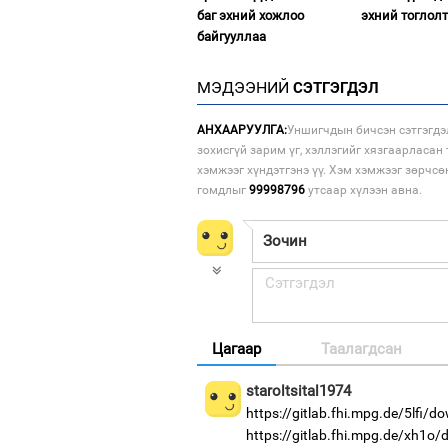
баг эхний хожлоо
эхний тоглол
байгууллаа
МЭДЭЭНИЙ
СЭТГЭГДЭЛ
АНХААРУУЛГА:
Уншигчдын бичсэн сэтгэгдэ
зохисгүй зарим үг, хэллэгийг хязгаарласан 
хэмжээг хүндэтгэнэ үү. Хэм хэмжээг зөрчсө
гомдлыг
99998796
утсаар хүлээн авна.
Цагаар
Таалагдсан
staroltsital1974
https://gitlab.fhi.mpg.de/5lfi/d
https://gitlab.fhi.mpg.de/xh1o