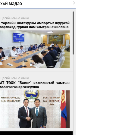
РХАЙ
МЭДЭЭ
 цагийн өмнө өмнө
х төрлийн шатахууны импортыг шуурхай
вэрлэхэд гурван яам хамтран ажиллана
 цагийн өмнө өмнө
АТ ТӨХК “Боинг” компанитай хамтын
иллагаагаа өргөжүүлнэ