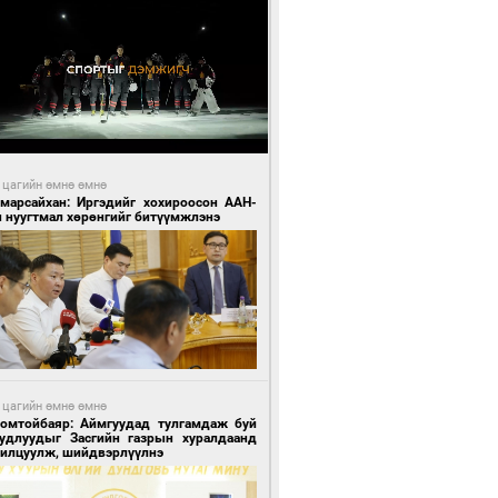
 цагийн өмнө өмнө
Амарсайхан: Иргэдийг хохироосон ААН-
н нуугтмал хөрөнгийг битүүмжлэнэ
 цагийн өмнө өмнө
Номтойбаяр: Аймгуудад тулгамдаж буй
уудлуудыг Засгийн газрын хуралдаанд
нилцуулж, шийдвэрлүүлнэ