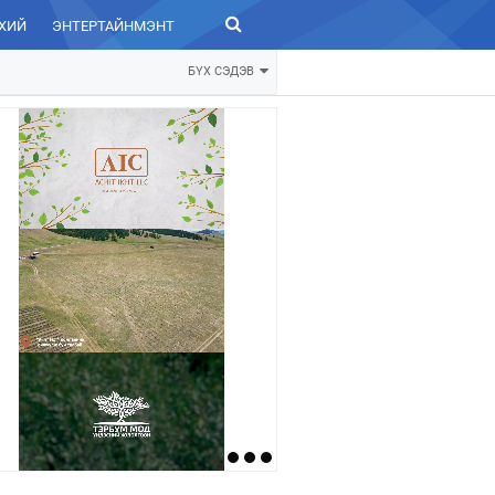
ХИЙ
ЭНТЕРТАЙНМЭНТ
ЗУРХАЙ
БҮХ СЭДЭВ