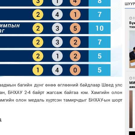
ШУУ
8
Бү
тээ
8
МИ
аадмын багийн дүнг өнөө өглөөний байдлаар Швед улс
аж
ман, БНХАУ 2-4 байрт жагсаж байгаа юм. Хамгийн олон
хамгийн олон медаль хүртсэн тамирчдыг БНХАУ-ын шорт
.
д