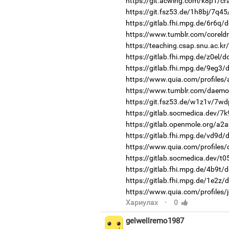
https://git.acwing.com/k8p1/cr
https://git.fsz53.de/1h8bj/7q45
https://gitlab.fhi.mpg.de/6r6q/
https://www.tumblr.com/coreld
https://teaching.csap.snu.ac.k
https://gitlab.fhi.mpg.de/z0el/
https://gitlab.fhi.mpg.de/9eg3
https://www.quia.com/profiles/
https://www.tumblr.com/daemon-
https://git.fsz53.de/w1z1v/7wd
https://gitlab.socmedica.dev/7k
https://gitlab.openmole.org/a2
https://gitlab.fhi.mpg.de/vd9d
https://www.quia.com/profiles
https://gitlab.socmedica.dev/t
https://gitlab.fhi.mpg.de/4b9t/
https://gitlab.fhi.mpg.de/1e2z/
https://www.quia.com/profiles
·
Хариулах
0
gelwellremo1987