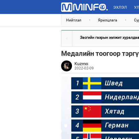
ЭХЛЭЛ
УЛ
Нийтлэл
•
Ярилцлага
•
Су
Засгийн газрын ээлжит хуралдаан
Медалийн тоогоор тэргү
Kuzmo
2022-02-09