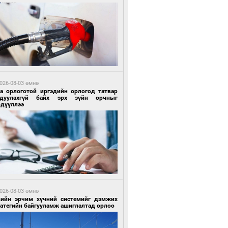
7 цагийн өмнө өмнө
гтуугаар тээврийн хэрэгсэл жолоодсон
зөрчил бүртгэгдлээ
026-08-03 өмнө
га орлоготой иргэдийн орлогод татвар
гдуулахгүй байх эрх зүйн орчныг
рдүүллээ
7 цагийн өмнө өмнө
тобензин, дизель түлшний онцгой албан
варыг тэглэлээ
026-08-03 өмнө
вийн эрчим хүчний системийг дэмжих
ратегийн байгууламж ашиглалтад орлоо