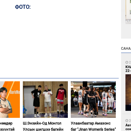
ФОТО:
1
Өн
ду
САНА
ол
2
KH
22-
1
С.
во
та
2
өнөөдөр
Ш.Энхийн-Од Монгол
Улаанбаатар Амазонс
Ав
со
хүүнтэй
Улсын шигшээ багийн
баг "Jinan Women's Series"