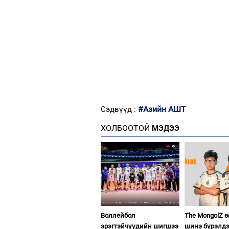
#Азийн АШТ
Сэдвүүд :
ХОЛБООТОЙ
МЭДЭЭ
Воллейбол
The MongolZ 
эрэгтэйчүүдийн шигшээ
шинэ бүрэлдэ