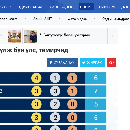
С ТӨР
ЭДИЙН ЗАСАГ
ҮЗЭЛ БОДОЛ
СПОРТ
НИЙГЭМ
ДЭЛ
рвалжлага
•
Азийн АШТ
•
Фото мэдээ
•
Оддын амьдрал
...
Ч.Гантүлхүүр: Далан давхрын...
үлж буй улс, тамирчид
ХУВААЛЦАХ
ЖИРГЭХ