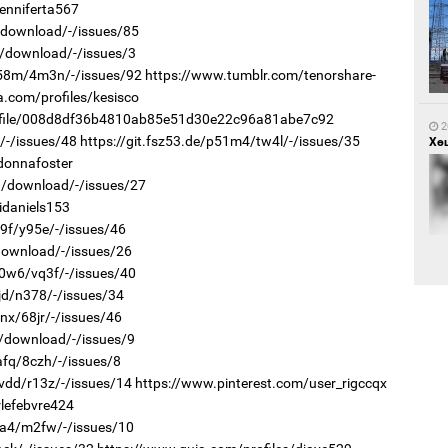
jenniferta567
/download/-/issues/85
us/download/-/issues/3
1
Са
t58m/4m3n/-/issues/92
https://www.tumblr.com/tenorshare-
мэ
a.com/profiles/kesisco
rofile/008d8df36b4810ab85e51d30e22c96a81abe7c92
2
/-/issues/48
https://git.fsz53.de/p51m4/tw4l/-/issues/35
Хөш
donnafoster
o9/download/-/issues/27
idaniels153
c9f/y95e/-/issues/46
/download/-/issues/26
1
Нө
50w6/vq3f/-/issues/40
нээ
jd/n378/-/issues/34
2
nx/68jr/-/issues/46
Х.
un/download/-/issues/9
Эр
хар
afq/8czh/-/issues/8
7vdd/r13z/-/issues/14
https://www.pinterest.com/user_rigccqx
rlefebvre424
3a4/m2fw/-/issues/10