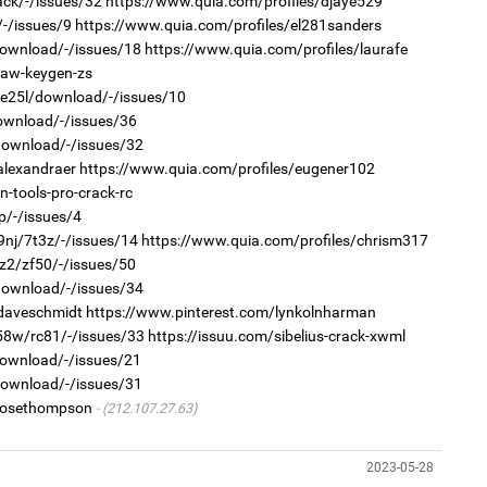
ack/-/issues/32
https://www.quia.com/profiles/djaye529
1
Мо
/-/issues/9
https://www.quia.com/profiles/el281sanders
төл
download/-/issues/18
https://www.quia.com/profiles/laurafe
raw-keygen-zs
2
r/e25l/download/-/issues/10
Хө
та
download/-/issues/36
/download/-/issues/32
alexandraer
https://www.quia.com/profiles/eugener102
tools-pro-crack-rc
p/-/issues/4
1
16
9nj/7t3z/-/issues/14
https://www.quia.com/profiles/chrism317
ху
az2/zf50/-/issues/50
/download/-/issues/34
2
/daveschmidt
https://www.pinterest.com/lynkolnharman
“Ну
058w/rc81/-/issues/33
https://issuu.com/sibelius-crack-xwml
download/-/issues/21
download/-/issues/31
/josethompson
(212.107.27.63)
1
Бү
2023-05-28
на
то