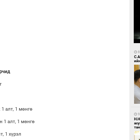
8
С.
ий
рчид
т
1 алт, 1 мөнгө
9
Н.
 1 алт, 1 мөнгө
ас
та
т, 1 хүрэл