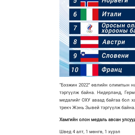
“Бээжин 2022” өвлийн олимпын н
тэргүүлж байна. Нидерланд, Гер
медалийг ОХУ аваад байгаа бол 
трекч Жэнь Зывей тэргүүлж байна
Хамгийн олон медаль авсан улсуу
Швед 4 алт, 1 мөнгө, 1 хүрэл