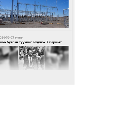
7 цагийн өмнө өмнө
нхүүгийн хэмнэлтийн горимд эрүүл
ндийн салбар хамаарахгүй
026-08-03 өмнө
өө бүтсэн түүхийг өгүүлэх 7 баримт
7 цагийн өмнө өмнө
өцийн махны худалдаа, борлуулалтыг
лттэй ил тод болгоно
026-08-03 өмнө
Нямбаатар: Ял авсан мань луйварчин
дэнэтээс төрсөн алдартан гээд сууж
агдсан