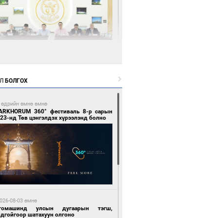
6 цагийн өмнө өмнө
өөдөр тэгш тоогоор төгссөн улсын
гаартай автомашинтай иргэдэд шатахуун
Л
БОЛГОХ
гоно
 өдрийн өмнө өмнө
ARKHORUM 360° фестиваль 8-р сарын
23-нд Төв цэнгэлдэх хүрээлэнд болно
7 цагийн өмнө өмнө
Бямбацогт Зүүн Азийн эрэгтэйчүүдийн
лейболын тэмцээнд оролцож байгаа баг
мирчдад амжилт хүслээ
026-08-03 өмнө
томашинд улсын дугаарын тэгш,
ндгойгоор шатахуун олгоно