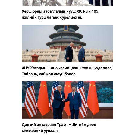
Хөрш орны засаглалын нууц: ХКН-ын 105
жилийн туршлагаас суралцах нь
АНУ-Хятадын шинэ харилцааны төв нь худалдаа,
Тайвань, хиймэл оюун болов
Дэлхий анхаарсан Трамп–Шигийн дээд
хэмжээний уулзалт