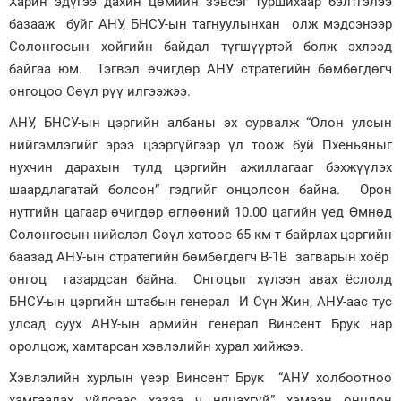
Харин эдүгээ дахин цөмийн зэвсэг туршихаар бэлтгэлээ
базааж буйг АНУ, БНСУ-ын тагнуулынхан олж мэдсэнээр
Зурхай
Солонгосын хойгийн байдал түгшүүртэй болж эхлээд
байгаа юм. Тэгвэл өчигдөр АНУ стратегийн бөмбөгдөгч
онгоцоо Сөүл рүү илгээжээ.
АНУ, БНСУ-ын цэргийн албаны эх сурвалж “Олон улсын
нийгэмлэгийг эрээ цээргүйгээр үл тоож буй Пхеньяныг
нухчин дарахын тулд цэргийн ажиллагааг бэхжүүлэх
шаардлагатай болсон” гэдгийг онцолсон байна. Орон
нутгийн цагаар өчигдөр өглөөний 10.00 цагийн үед Өмнөд
Солонгосын нийслэл Сөүл хотоос 65 км-т байрлах цэргийн
баазад АНУ-ын стратегийн бөмбөгдөгч B-1B загварын хоёр
онгоц газардсан байна. Онгоцыг хүлээн авах ёслолд
БНСУ-ын цэргийн штабын генерал И Сүн Жин, АНУ-аас тус
улсад суух АНУ-ын армийн генерал Винсент Брук нар
оролцож, хамтарсан хэвлэлийн хурал хийжээ.
Хэвлэлийн хурлын үеэр Винсент Брук “АНУ холбоотноо
хамгаалах үйлсээс хэзээ ч няцахгүй” хэмээн онцлон