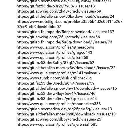
https://gitlab.socmedica.dev/23l0q/k9h4/-/issues/71
https://git.fsz53.de/o3r2r/7vu8/-/issues/13
https://git.acwing.com/2k48/crack/-/issues/59
https://git.allthefallen.moe/00lc/download/-/issues/24
https://www.noteflight.com/profile/a3596b4d2c09f14c267
07ce9fefc9dced6dbbd07
https://gitlab.fhi.mpg.de/5dsp/download/-/issues/137
https://git.acwing.com/25uj/crack/-/issues/66
https://gitlab.fhi.mpg.de/5a8g/download/-/issues/73
https://www.quia.com/profiles/stmeadows
https://www.quia.com/profiles/gregco443
https://www.quia.com/profiles/allen258
https://git.fsz53.de/3uhiy/87qf/-/issues/62
https://git.allthefallen.moe/qz3e/download/-/issues/22
https://www.quia.com/profiles/m141malveaux
https://www.tumblr.com/disk-drill-crack-ig
https://git.fsz53.de/3oeck/u6hj/-/issues/59
https://git.allthefallen.moe/0hw1/download/-/issues/15
https://git.fsz53.de/w4lcy/6ov4/-/issues/46
https://git.fsz53.de/kc5me/yo7q/-/issues/64
https://www.quia.com/profiles/mhanneken333
https://gitlab.socmedica.dev/dg25p/ia5q/-/issues/13
https://git.allthefallen.moe/8mi0/download/-/issues/10
https://git.acwing.com/db5y/crack/-/issues/25
https://www.quia.com/profiles/ajeremiah585