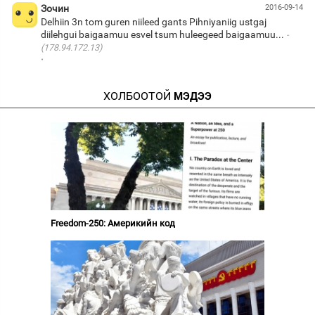
Зочин
2016-09-14
Delhiin 3n tom guren niileed gants Pihniyaniig ustgaj
diilehgui baigaamuu esvel tsum huleegeed baigaamuu...
(178.94.172.13)
·
ХОЛБООТОЙ
МЭДЭЭ
Freedom-250: Америкийн код