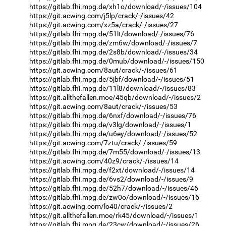
https://gitlab.fhi.mpg.de/xh1o/download/-/issues/104
https://git.acwing.com/j5lp/crack/-/issues/42
https://git.acwing.com/xz5a/crack/-/issues/27
https://gitlab.fhi.mpg.de/51lt/download/-/issues/76
https://gitlab.fhi.mpg.de/zm6w/download/-/issues/7
https://gitlab.fhi.mpg.de/2s8b/download/-/issues/34
https://gitlab.fhi.mpg.de/0mub/download/-/issues/150
https://git.acwing.com/8aut/crack/-/issues/61
https://gitlab.fhi.mpg.de/5jbf/download/-/issues/51
https://gitlab.fhi.mpg.de/11l8/download/-/issues/83
https://git.allthefallen.moe/45qb/download/-/issues/2
https://git.acwing.com/8aut/crack/-/issues/53
https://gitlab.fhi.mpg.de/6nxf/download/-/issues/76
https://gitlab.fhi.mpg.de/v3lg/download/-/issues/1
https://gitlab.fhi.mpg.de/u6ey/download/-/issues/52
https://git.acwing.com/7ztu/crack/-/issues/59
https://gitlab.fhi.mpg.de/7m55/download/-/issues/13
https://git.acwing.com/40z9/crack/-/issues/14
https://gitlab.fhi.mpg.de/f2xt/download/-/issues/14
https://gitlab.fhi.mpg.de/6vs2/download/-/issues/9
https://gitlab.fhi.mpg.de/52h7/download/-/issues/46
https://gitlab.fhi.mpg.de/zw0o/download/-/issues/16
https://git.acwing.com/lo40/crack/-/issues/2
https://git.allthefallen.moe/rk45/download/-/issues/1
https://gitlab.fhi.mpg.de/23cw/download/-/issues/26