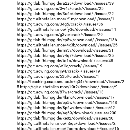
https://gitlab.fhi.mpg.de/a2z6/download/-/issues/39
https://git.acwing.com/0w4z/crack/-/issues/25
https://gitlab.fhi.mpg.de/3u6c/download/-/issues/22
https://git.allthefallen.moe/lf1m/download/-/issues/1
https://git.acwing.com/34g5/crack/-/issues/36
https://git.allthefallen.moe/fy3e/download/-/issues/11
https://git.acwing.com/g3vo/crack/-/issues/29
https://gitlab.fhi.mpg.de/ep5w/download/-/issues/136
https://git.allthefallen.moe/4x3b/download/-/issues/25
https://gitlab.fhi.mpg.de/mi5v/download/-/issues/51
https://gitlab.fhi.mpg.de/v4q7/download/-/issues/25
https://gitlab.fhi.mpg.de/ta1a/download/-/issues/48
https://git.acwing.com/w1lq/crack/-/issues/19
https://git.acwing.com/ij94/crack/-/issues/19
https://git.acwing.com/53bl/crack/-/issues/1
https://teaching.csap.snu.ac.kr/q04x/download/-/issues/2
5
https://git.allthefallen.moe/k0r2/download/-/issues/9
https://git.acwing.com/87ws/crack/-/issues/13
https://gitlab.fhi.mpg.de/4kmc/download/-/issues/17
https://gitlab.fhi.mpg.de/ep5w/download/-/issues/148
https://gitlab.fhi.mpg.de/8p6w/download/-/issues/62
https://gitlab.fhi.mpg.de/aq69/download/-/issues/200
https://gitlab.fhi.mpg.de/xe82/download/-/issues/50
https://git.allthefallen.moe/n6qa/download/-/issues/2
https://git.allthefallen.moe/2qom/download/-/issues/16