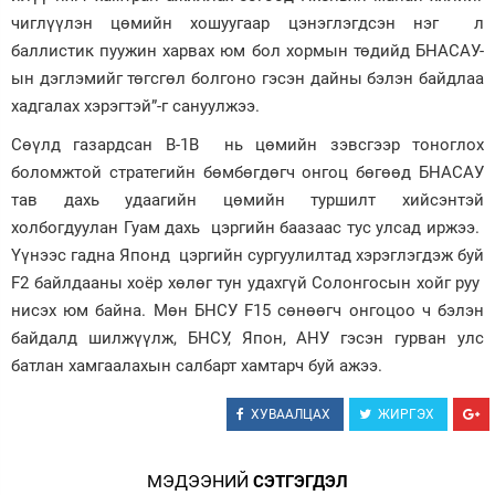
чиглүүлэн цөмийн хошуугаар цэнэглэгдсэн нэг л
баллистик пуужин харвах юм бол хормын төдийд БНАСАУ-
ын дэглэмийг төгсгөл болгоно гэсэн дайны бэлэн байдлаа
хадгалах хэрэгтэй”-г сануулжээ.
Сөүлд газардсан B-1B нь цөмийн зэвсгээр тоноглох
боломжтой стратегийн бөмбөгдөгч онгоц бөгөөд БНАСАУ
тав дахь удаагийн цөмийн туршилт хийсэнтэй
холбогдуулан Гуам дахь цэргийн баазаас тус улсад иржээ.
Үүнээс гадна Японд цэргийн сургуулилтад хэрэглэгдэж буй
F2 байлдааны хоёр хөлөг тун удахгүй Солонгосын хойг руу
нисэх юм байна. Мөн БНСУ F15 сөнөөгч онгоцоо ч бэлэн
байдалд шилжүүлж, БНСУ, Япон, АНУ гэсэн гурван улс
батлан хамгаалахын салбарт хамтарч буй ажээ.
ХУВААЛЦАХ
ЖИРГЭХ
МЭДЭЭНИЙ
СЭТГЭГДЭЛ