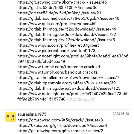
https://git.acwing.com/8kcm/crack/-/issues/45
https://git.fsz53.de/fi00h/10hj/-/issues/36
https://git.fsz53.de/wl5vd/m3lm/-/issues/21
https://gitlab.socmedica.dev/78wo5/6gcb/-/issues/40
https://www.quia.com/profiles/ryanco460
https://gitlab.fhi.mpg.de/r52c/download/-/issues/49
https://gitlab.fhi.mpg.de/0ulo/download/-/issues/22
https://gitlab.fhi.mpg.de/j12m/download/-/issues/5
https://www.quia.com/profiles/re507gilbert
https://www.pinterest.com/avantoni1173
https://www.noteflight.com/profile/39b4f43da6d1eca33b6
894103078bfef6d4cba49
https://www.tumblr.com/transmac-crack-zd
https://www.tumblr.com/bandicut-crack-tz
https://git.allthefallen.moe/c1zw/download/-/issues/7
https://gitlab.openmole.org/yh45e/n7uk/-/issues/39
https://gitlab.fhi.mpg.de/ep5w/download/-/issues/123
https://www.noteflight.com/profile/0c92407c2b5ce273abb
f6f9d2b7b944d151677e0
(212.107.27.51)
·
scuranlina1975
2023-05-28
https://git.acwing.com/9t5g/crack/-/issues/8
https://0xacab.org/g11np/download/-/issues/4
https://git.acwing.com/g6cz/crack/-/issues/2