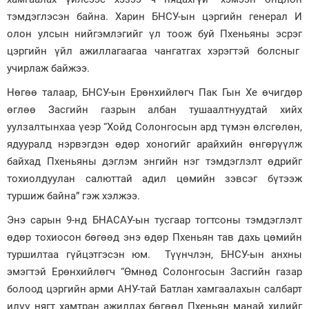
тэмдэглэсэн байна. Харин БНСУ-ын цэргийн генерал И
олон улсын нийгэмлэгийг үл тоож буй Пхеньяны эсрэг
цэргийн үйл ажиллагаагаа чангатгах хэрэгтэй болсныг
учирлаж байжээ.
Нөгөө талаар, БНСУ-ын Ерөнхийлөгч Пак Гын Хе өчигдөр
өглөө Засгийн газрын албан тушаалтнуудтай хийх
уулзалтынхаа үеэр “Хойд Солонгосын ард түмэн өлсгөлөн,
ядууралд нэрвэгдэн өдөр хоногийг арайхийн өнгөрүүлж
байхад Пхеньяны дэглэм энгийн нэг тэмдэглэлт өдрийг
тохиолдуулан салюттай адил цөмийн зэвсэг бүтээж
туршиж байна” гэж хэлжээ.
Энэ сарын 9-нд БНАСАУ-ын тусгаар тогтсоны тэмдэглэлт
өдөр тохиосон бөгөөд энэ өдөр Пхеньян тав дахь цөмийн
туршилтаа гүйцэтгэсэн юм. Түүнчлэн, БНСУ-ын анхны
эмэгтэй Ерөнхийлөгч “Өмнөд Солонгосын Засгийн газар
болоод цэргийн арми АНУ-тай Батлан хамгаалахын салбарт
илүү нягт хамтран ажиллах бөгөөд Пхеньян манай хилийг