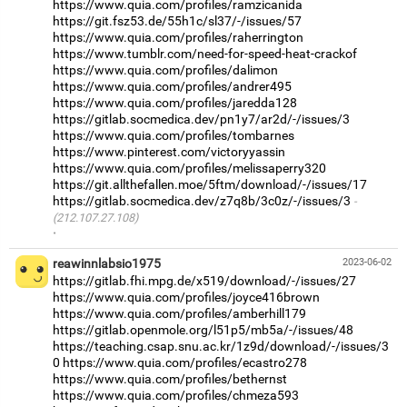
https://www.quia.com/profiles/ramzicanida
https://git.fsz53.de/55h1c/sl37/-/issues/57
https://www.quia.com/profiles/raherrington
https://www.tumblr.com/need-for-speed-heat-crackof
https://www.quia.com/profiles/dalimon
https://www.quia.com/profiles/andrer495
https://www.quia.com/profiles/jaredda128
https://gitlab.socmedica.dev/pn1y7/ar2d/-/issues/3
https://www.quia.com/profiles/tombarnes
https://www.pinterest.com/victoryyassin
https://www.quia.com/profiles/melissaperry320
https://git.allthefallen.moe/5ftm/download/-/issues/17
https://gitlab.socmedica.dev/z7q8b/3c0z/-/issues/3
(212.107.27.108)
·
reawinnlabsio1975
2023-06-02
https://gitlab.fhi.mpg.de/x519/download/-/issues/27
https://www.quia.com/profiles/joyce416brown
https://www.quia.com/profiles/amberhill179
https://gitlab.openmole.org/l51p5/mb5a/-/issues/48
https://teaching.csap.snu.ac.kr/1z9d/download/-/issues/3
0
https://www.quia.com/profiles/ecastro278
https://www.quia.com/profiles/bethernst
https://www.quia.com/profiles/chmeza593