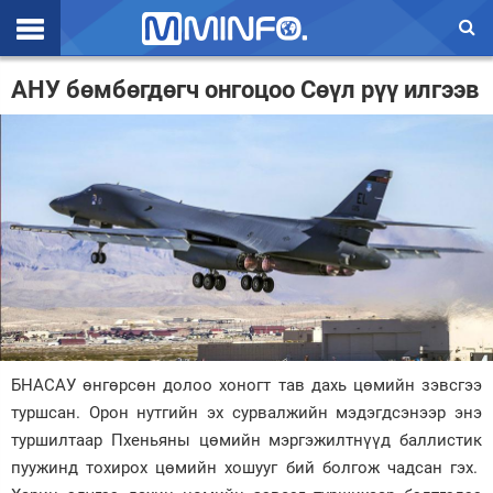
Эхлэл
АНУ бөмбөгдөгч онгоцоо Сөүл рүү илгээв
Цаг агаар
Валют ханш
Улс төр
Эдийн засаг
Үзэл бодол
Спорт
БНАСАУ өнгөрсөн долоо хоногт тав дахь цөмийн зэвсгээ
Нийгэм
туршсан. Орон нутгийн эх сурвалжийн мэдэгдсэнээр энэ
Дэлхий
туршилтаар Пхеньяны цөмийн мэргэжилтнүүд баллистик
пуужинд тохирох цөмийн хошууг бий болгож чадсан гэх.
Энтертайнмэнт