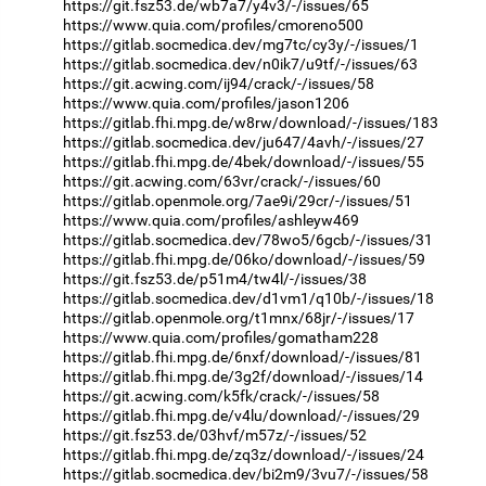
https://git.fsz53.de/wb7a7/y4v3/-/issues/65
https://www.quia.com/profiles/cmoreno500
https://gitlab.socmedica.dev/mg7tc/cy3y/-/issues/1
https://gitlab.socmedica.dev/n0ik7/u9tf/-/issues/63
https://git.acwing.com/ij94/crack/-/issues/58
https://www.quia.com/profiles/jason1206
https://gitlab.fhi.mpg.de/w8rw/download/-/issues/183
https://gitlab.socmedica.dev/ju647/4avh/-/issues/27
https://gitlab.fhi.mpg.de/4bek/download/-/issues/55
https://git.acwing.com/63vr/crack/-/issues/60
https://gitlab.openmole.org/7ae9i/29cr/-/issues/51
https://www.quia.com/profiles/ashleyw469
https://gitlab.socmedica.dev/78wo5/6gcb/-/issues/31
https://gitlab.fhi.mpg.de/06ko/download/-/issues/59
https://git.fsz53.de/p51m4/tw4l/-/issues/38
https://gitlab.socmedica.dev/d1vm1/q10b/-/issues/18
https://gitlab.openmole.org/t1mnx/68jr/-/issues/17
https://www.quia.com/profiles/gomatham228
https://gitlab.fhi.mpg.de/6nxf/download/-/issues/81
https://gitlab.fhi.mpg.de/3g2f/download/-/issues/14
https://git.acwing.com/k5fk/crack/-/issues/58
https://gitlab.fhi.mpg.de/v4lu/download/-/issues/29
https://git.fsz53.de/03hvf/m57z/-/issues/52
https://gitlab.fhi.mpg.de/zq3z/download/-/issues/24
https://gitlab.socmedica.dev/bi2m9/3vu7/-/issues/58