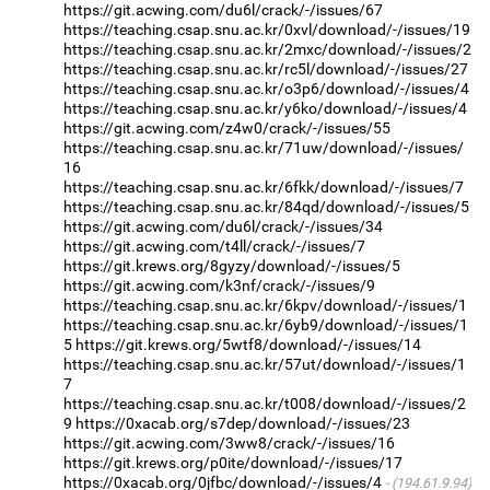
https://git.acwing.com/du6l/crack/-/issues/67
https://teaching.csap.snu.ac.kr/0xvl/download/-/issues/19
https://teaching.csap.snu.ac.kr/2mxc/download/-/issues/2
https://teaching.csap.snu.ac.kr/rc5l/download/-/issues/27
https://teaching.csap.snu.ac.kr/o3p6/download/-/issues/4
https://teaching.csap.snu.ac.kr/y6ko/download/-/issues/4
https://git.acwing.com/z4w0/crack/-/issues/55
https://teaching.csap.snu.ac.kr/71uw/download/-/issues/
16
https://teaching.csap.snu.ac.kr/6fkk/download/-/issues/7
https://teaching.csap.snu.ac.kr/84qd/download/-/issues/5
https://git.acwing.com/du6l/crack/-/issues/34
https://git.acwing.com/t4ll/crack/-/issues/7
https://git.krews.org/8gyzy/download/-/issues/5
https://git.acwing.com/k3nf/crack/-/issues/9
https://teaching.csap.snu.ac.kr/6kpv/download/-/issues/1
https://teaching.csap.snu.ac.kr/6yb9/download/-/issues/1
5
https://git.krews.org/5wtf8/download/-/issues/14
https://teaching.csap.snu.ac.kr/57ut/download/-/issues/1
7
https://teaching.csap.snu.ac.kr/t008/download/-/issues/2
9
https://0xacab.org/s7dep/download/-/issues/23
https://git.acwing.com/3ww8/crack/-/issues/16
https://git.krews.org/p0ite/download/-/issues/17
https://0xacab.org/0jfbc/download/-/issues/4
(194.61.9.94)