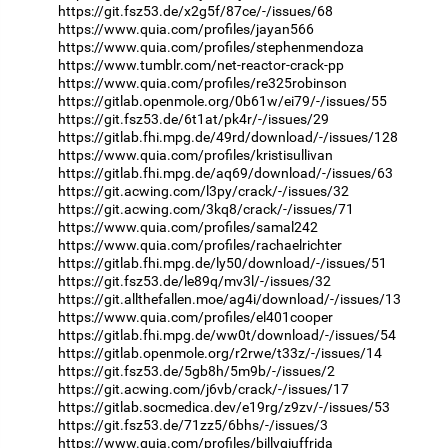
https://git.fsz53.de/x2g5f/87ce/-/issues/68
https://www.quia.com/profiles/jayan566
https://www.quia.com/profiles/stephenmendoza
https://www.tumblr.com/net-reactor-crack-pp
https://www.quia.com/profiles/re325robinson
https://gitlab.openmole.org/0b61w/ei79/-/issues/55
https://git.fsz53.de/6t1at/pk4r/-/issues/29
https://gitlab.fhi.mpg.de/49rd/download/-/issues/128
https://www.quia.com/profiles/kristisullivan
https://gitlab.fhi.mpg.de/aq69/download/-/issues/63
https://git.acwing.com/l3py/crack/-/issues/32
https://git.acwing.com/3kq8/crack/-/issues/71
https://www.quia.com/profiles/samal242
https://www.quia.com/profiles/rachaelrichter
https://gitlab.fhi.mpg.de/ly50/download/-/issues/51
https://git.fsz53.de/le89q/mv3l/-/issues/32
https://git.allthefallen.moe/ag4i/download/-/issues/13
https://www.quia.com/profiles/el401cooper
https://gitlab.fhi.mpg.de/ww0t/download/-/issues/54
https://gitlab.openmole.org/r2rwe/t33z/-/issues/14
https://git.fsz53.de/5gb8h/5m9b/-/issues/2
https://git.acwing.com/j6vb/crack/-/issues/17
https://gitlab.socmedica.dev/e19rg/z9zv/-/issues/53
https://git.fsz53.de/71zz5/6bhs/-/issues/3
https://www.quia.com/profiles/billygiuffrida