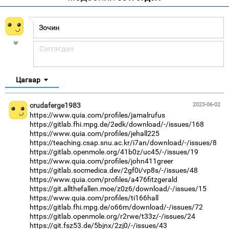
Цагаар
crudaferge1983
2023-06-02
https://www.quia.com/profiles/jamalrufus
https://gitlab.fhi.mpg.de/2edk/download/-/issues/168
https://www.quia.com/profiles/jehall225
https://teaching.csap.snu.ac.kr/i7an/download/-/issues/8
https://gitlab.openmole.org/41b0z/uc45/-/issues/19
https://www.quia.com/profiles/john411greer
https://gitlab.socmedica.dev/2gf0i/vp8s/-/issues/48
https://www.quia.com/profiles/a476fitzgerald
https://git.allthefallen.moe/z0z6/download/-/issues/15
https://www.quia.com/profiles/ti166hall
https://gitlab.fhi.mpg.de/o66m/download/-/issues/72
https://gitlab.openmole.org/r2rwe/t33z/-/issues/24
https://git.fsz53.de/5bjnx/2zj0/-/issues/43