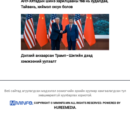
АНУ-Хятадын шинэ харилцааны төв нь худалдаа,
Тайвань, хиймэл оюун болов
Дэлхий анхаарсан Трамп–Шигийн дээд
хэмжээний уулзалт
Веб сайтад агуулагдсан мэдээлэл зохиогчийн эрхийн хуулиар хамгаалагдсан тул
зөвшөөрөлгүй хуулбарлах хориотой.
COPYRIGHT © MMINFO.MN ALL RIGHTS RESERVED. POWERED BY
HUREEMEDIA.