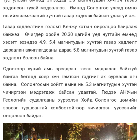
тус улсын өмнөд этгээдэд 5.8 магнитудын хүчтэй газар
хөдөлсөн тухай мэдээллээ. Өмнөд Солонгос улсад өмнө
Зурхай
нь ийм хэмжээний хүчтэй газар хөдөлж байсан удаагүй аж.
Газар хөдлөлтийн голомт Кёнжу хотын ойролцоо байрлаж
байжээ. Өчигдөр оройн 20.30 цагийн үед нутгийн өмнөд
хэсэгт эхэндээ 4.9, 5.4 магнитудын хүчтэй газар хөдлөлт
дараалан ажиглагдсаны дараа 5.8 магнитудын хүчтэй газар
хөдлөлт болсон байна.
Одоогоор хүний амь эрсэдсэн гэсэн мэдээлэл байхгүй
байгаа бөгөөд хоёр хүн гэмтсэн гэдгийг эх сурвалж өгч
байна. Солонгосын хойгт өмнө нь 5.3 магнитудын хүчтэй
чичиргээн мэдрэгдэж байсан удаатай. Гэхдээ АНУ-ын
Геологийн судалгааны хүрээлэн Хойд Солонгос цөмийн
зэвсэг туршсантай холбоотойгоор чичиргээн үүссэнийг
онцолсон байдаг.