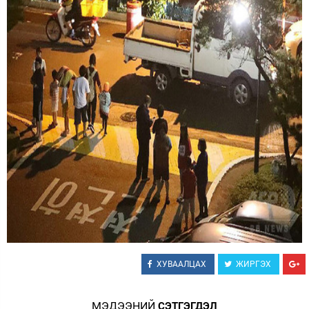
ХУВААЛЦАХ
ЖИРГЭХ
МЭДЭЭНИЙ
СЭТГЭГДЭЛ