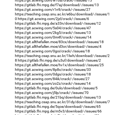
https://git.acwing.com/w10a/crack/-/issues/15
https://gitlab.fhi.mpg.de/f7aj/download/-/issues/13
https://git.acwing.com/r1n9/crack/-/issues/27
https://teaching.csap.snu.ac.kr/e6bu/download/-/issues/1
0
https://git.acwing.com/2jzl/crack/-/issues/6
https://gitlab.fhi.mpg.de/a33n/download/-/issues/12
https://git.acwing.com/5s04/crack/-/issues/47
https://git.acwing.com/2kg5/crack/-/issues/13
https://git.acwing.com/0m4f/crack/-/issues/14
https://git.allthefallen.moe/83cx/download/-/issues/18
https://git.allthefallen.moe/d3or/download/-/issues/4
https://git.acwing.com/0goi/crack/-/issues/18
https://teaching.csap.snu.ac.kr/1lwh/download/-/issues/2
8
https://gitlab.fhi.mpg.de/u3uf/download/-/issues/2
https://git.allthefallen.moe/hv1x/download/-/issues/25
https://git.acwing.com/8p8x/crack/-/issues/33
https://git.acwing.com/0dgs/crack/-/issues/18
https://git.acwing.com/84ik/crack/-/issues/27
https://git.acwing.com/zo2z/crack/-/issues/14
https://gitlab.fhi.mpg.de/0ulo/download/-/issues/5
https://git.acwing.com/j5lp/crack/-/issues/70
https://gitlab.fhi.mpg.de/21bq/download/-/issues/13
https://teaching.csap.snu.ac.kr/31dy/download/-/issues/7
https://gitlab.fhi.mpg.de/5qoe/download/-/issues/65
https://gitlab.fhi.mpg.de/m5v3/download/-/issues/66