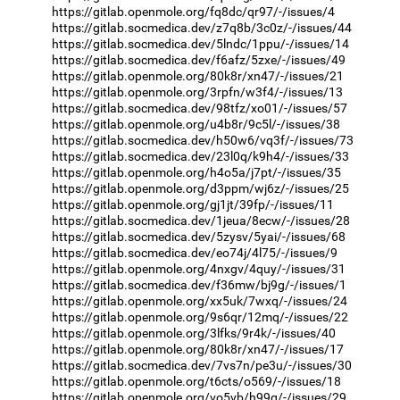
https://gitlab.openmole.org/fq8dc/qr97/-/issues/4
https://gitlab.socmedica.dev/z7q8b/3c0z/-/issues/44
https://gitlab.socmedica.dev/5lndc/1ppu/-/issues/14
https://gitlab.socmedica.dev/f6afz/5zxe/-/issues/49
https://gitlab.openmole.org/80k8r/xn47/-/issues/21
https://gitlab.openmole.org/3rpfn/w3f4/-/issues/13
https://gitlab.socmedica.dev/98tfz/xo01/-/issues/57
https://gitlab.openmole.org/u4b8r/9c5l/-/issues/38
https://gitlab.socmedica.dev/h50w6/vq3f/-/issues/73
https://gitlab.socmedica.dev/23l0q/k9h4/-/issues/33
https://gitlab.openmole.org/h4o5a/j7pt/-/issues/35
https://gitlab.openmole.org/d3ppm/wj6z/-/issues/25
https://gitlab.openmole.org/gj1jt/39fp/-/issues/11
https://gitlab.socmedica.dev/1jeua/8ecw/-/issues/28
https://gitlab.socmedica.dev/5zysv/5yai/-/issues/68
https://gitlab.socmedica.dev/eo74j/4l75/-/issues/9
https://gitlab.openmole.org/4nxgv/4quy/-/issues/31
https://gitlab.socmedica.dev/f36mw/bj9g/-/issues/1
https://gitlab.openmole.org/xx5uk/7wxq/-/issues/24
https://gitlab.openmole.org/9s6qr/12mq/-/issues/22
https://gitlab.openmole.org/3lfks/9r4k/-/issues/40
https://gitlab.openmole.org/80k8r/xn47/-/issues/17
https://gitlab.socmedica.dev/7vs7n/pe3u/-/issues/30
https://gitlab.openmole.org/t6cts/o569/-/issues/18
https://gitlab.openmole.org/vo5vb/h99g/-/issues/29