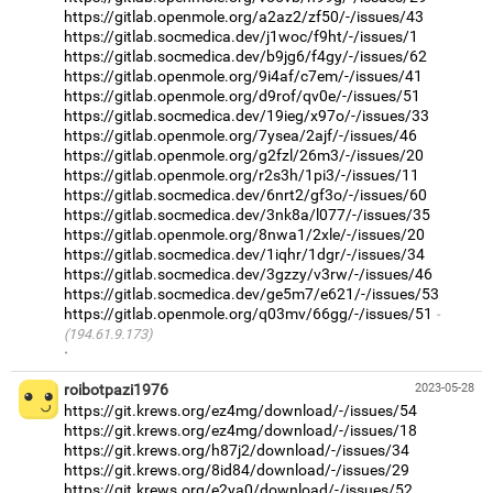
https://gitlab.openmole.org/a2az2/zf50/-/issues/43
https://gitlab.socmedica.dev/j1woc/f9ht/-/issues/1
https://gitlab.socmedica.dev/b9jg6/f4gy/-/issues/62
https://gitlab.openmole.org/9i4af/c7em/-/issues/41
https://gitlab.openmole.org/d9rof/qv0e/-/issues/51
https://gitlab.socmedica.dev/19ieg/x97o/-/issues/33
https://gitlab.openmole.org/7ysea/2ajf/-/issues/46
https://gitlab.openmole.org/g2fzl/26m3/-/issues/20
https://gitlab.openmole.org/r2s3h/1pi3/-/issues/11
https://gitlab.socmedica.dev/6nrt2/gf3o/-/issues/60
https://gitlab.socmedica.dev/3nk8a/l077/-/issues/35
https://gitlab.openmole.org/8nwa1/2xle/-/issues/20
https://gitlab.socmedica.dev/1iqhr/1dgr/-/issues/34
https://gitlab.socmedica.dev/3gzzy/v3rw/-/issues/46
https://gitlab.socmedica.dev/ge5m7/e621/-/issues/53
https://gitlab.openmole.org/q03mv/66gg/-/issues/51
(194.61.9.173)
·
roibotpazi1976
2023-05-28
https://git.krews.org/ez4mg/download/-/issues/54
https://git.krews.org/ez4mg/download/-/issues/18
https://git.krews.org/h87j2/download/-/issues/34
https://git.krews.org/8id84/download/-/issues/29
https://git.krews.org/e2ya0/download/-/issues/52