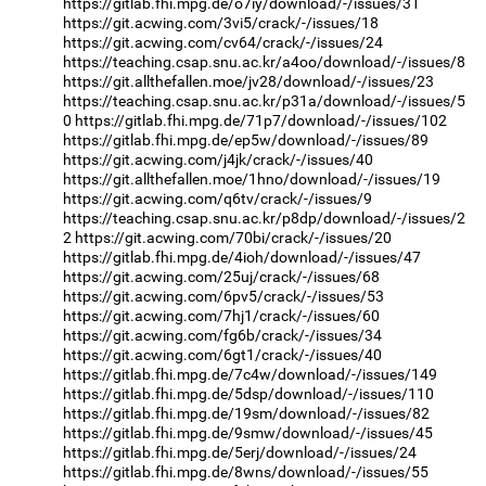
https://gitlab.fhi.mpg.de/o7iy/download/-/issues/31
https://git.acwing.com/3vi5/crack/-/issues/18
https://git.acwing.com/cv64/crack/-/issues/24
https://teaching.csap.snu.ac.kr/a4oo/download/-/issues/8
https://git.allthefallen.moe/jv28/download/-/issues/23
https://teaching.csap.snu.ac.kr/p31a/download/-/issues/5
0
https://gitlab.fhi.mpg.de/71p7/download/-/issues/102
https://gitlab.fhi.mpg.de/ep5w/download/-/issues/89
https://git.acwing.com/j4jk/crack/-/issues/40
https://git.allthefallen.moe/1hno/download/-/issues/19
https://git.acwing.com/q6tv/crack/-/issues/9
https://teaching.csap.snu.ac.kr/p8dp/download/-/issues/2
2
https://git.acwing.com/70bi/crack/-/issues/20
https://gitlab.fhi.mpg.de/4ioh/download/-/issues/47
https://git.acwing.com/25uj/crack/-/issues/68
https://git.acwing.com/6pv5/crack/-/issues/53
https://git.acwing.com/7hj1/crack/-/issues/60
https://git.acwing.com/fg6b/crack/-/issues/34
https://git.acwing.com/6gt1/crack/-/issues/40
https://gitlab.fhi.mpg.de/7c4w/download/-/issues/149
https://gitlab.fhi.mpg.de/5dsp/download/-/issues/110
https://gitlab.fhi.mpg.de/19sm/download/-/issues/82
https://gitlab.fhi.mpg.de/9smw/download/-/issues/45
https://gitlab.fhi.mpg.de/5erj/download/-/issues/24
https://gitlab.fhi.mpg.de/8wns/download/-/issues/55