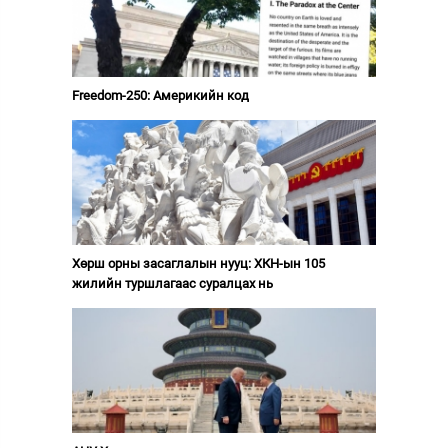
Freedom-250: Америкийн код
Хөрш орны засаглалын нууц: ХКН-ын 105
жилийн туршлагаас суралцах нь