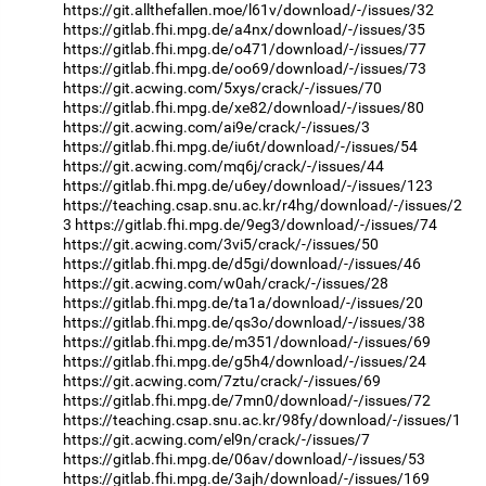
https://git.allthefallen.moe/l61v/download/-/issues/32
https://gitlab.fhi.mpg.de/a4nx/download/-/issues/35
https://gitlab.fhi.mpg.de/o471/download/-/issues/77
https://gitlab.fhi.mpg.de/oo69/download/-/issues/73
https://git.acwing.com/5xys/crack/-/issues/70
https://gitlab.fhi.mpg.de/xe82/download/-/issues/80
https://git.acwing.com/ai9e/crack/-/issues/3
https://gitlab.fhi.mpg.de/iu6t/download/-/issues/54
https://git.acwing.com/mq6j/crack/-/issues/44
https://gitlab.fhi.mpg.de/u6ey/download/-/issues/123
https://teaching.csap.snu.ac.kr/r4hg/download/-/issues/2
3
https://gitlab.fhi.mpg.de/9eg3/download/-/issues/74
https://git.acwing.com/3vi5/crack/-/issues/50
https://gitlab.fhi.mpg.de/d5gi/download/-/issues/46
https://git.acwing.com/w0ah/crack/-/issues/28
https://gitlab.fhi.mpg.de/ta1a/download/-/issues/20
https://gitlab.fhi.mpg.de/qs3o/download/-/issues/38
https://gitlab.fhi.mpg.de/m351/download/-/issues/69
https://gitlab.fhi.mpg.de/g5h4/download/-/issues/24
https://git.acwing.com/7ztu/crack/-/issues/69
https://gitlab.fhi.mpg.de/7mn0/download/-/issues/72
https://teaching.csap.snu.ac.kr/98fy/download/-/issues/1
https://git.acwing.com/el9n/crack/-/issues/7
https://gitlab.fhi.mpg.de/06av/download/-/issues/53
https://gitlab.fhi.mpg.de/3ajh/download/-/issues/169