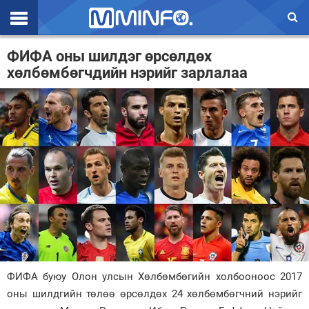
Эхлэл
ФИФА оны шилдэг өрсөлдөх
хөлбөмбөгчдийн нэрийг зарлалаа
Цаг агаар
Валют ханш
Улс төр
Эдийн засаг
Үзэл бодол
Спорт
Нийгэм
Дэлхий
ФИФА буюу Олон улсын Хөлбөмбөгийн холбооноос 2017
оны шилдгийн төлөө өрсөлдөх 24 хөлбөмбөгчний нэрийг
Энтертайнмэнт