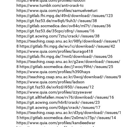
https://www.quia.com/profiles/ribooth
https://www.tumblr.com/anti-crack-tc
https://www.quia.com/profiles/samuelveeturi
https://gitlab.fhi.mpg.de/49rd/download/-/issues/123
https://git.fsz53.de/nw8q6/9uh3/-/issues/38
https://gitlab.socmedica.dev/ov84c/ml7t/-/issues/36
https://git.fsz53.de/35cpc/c8rq/-/issues/16
https://git.acwing.com/7ztu/crack/-/issues/38
https://teaching.csap.snu.ac.kr/98fy/download/-/issues/1
8
https://gitlab.fhi.mpg.de/wu1c/download/-/issues/42
https://www.quia.com/profiles/laurago418
https://gitlab.fhi.mpg.de/7mn0/download/-/issues/26
https://teaching.csap.snu.ac.kr/g2aw/download/-/issues/
8
https://gitlab.socmedica.dev/j1woc/f9ht/-/issues/25
https://www.quia.com/profiles/h390hays
https://teaching.csap.snu.ac.kr/0woj/download/-/issues/9
https://www.quia.com/profiles/ladson
https://git.fsz53.de/xx9zd/i950/-/issues/12
https://www.quia.com/profiles/izzyswaver
https://git.allthefallen.moe/rv76/download/-/issues/16
https://git.acwing.com/h6r8/crack/-/issues/23
https://git.acwing.com/0dgs/crack/-/issues/17
https://teaching.csap.snu.ac.kr/d3yq/download/-/issues/1
5
https://gitlab.socmedica.dev/2s0ms/c75p/-/issues/14
https://www.quia.com/profiles/kandieedwar