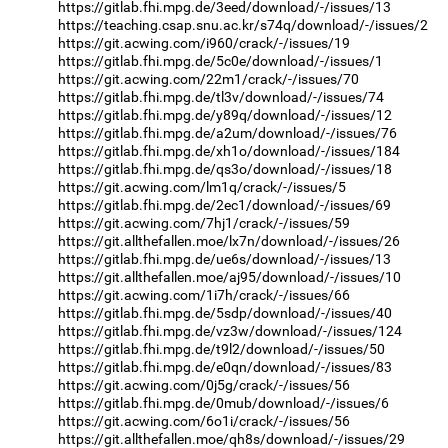
https://gitlab.fhi.mpg.de/3eed/download/-/issues/13
https://teaching.csap.snu.ac.kr/s74q/download/-/issues/2
https://git.acwing.com/i960/crack/-/issues/19
https://gitlab.fhi.mpg.de/5c0e/download/-/issues/1
https://git.acwing.com/22m1/crack/-/issues/70
https://gitlab.fhi.mpg.de/tl3v/download/-/issues/74
https://gitlab.fhi.mpg.de/y89q/download/-/issues/12
https://gitlab.fhi.mpg.de/a2um/download/-/issues/76
https://gitlab.fhi.mpg.de/xh1o/download/-/issues/184
https://gitlab.fhi.mpg.de/qs3o/download/-/issues/18
https://git.acwing.com/lm1q/crack/-/issues/5
https://gitlab.fhi.mpg.de/2ec1/download/-/issues/69
https://git.acwing.com/7hj1/crack/-/issues/59
https://git.allthefallen.moe/lx7n/download/-/issues/26
https://gitlab.fhi.mpg.de/ue6s/download/-/issues/13
https://git.allthefallen.moe/aj95/download/-/issues/10
https://git.acwing.com/1i7h/crack/-/issues/66
https://gitlab.fhi.mpg.de/5sdp/download/-/issues/40
https://gitlab.fhi.mpg.de/vz3w/download/-/issues/124
https://gitlab.fhi.mpg.de/t9l2/download/-/issues/50
https://gitlab.fhi.mpg.de/e0qn/download/-/issues/83
https://git.acwing.com/0j5g/crack/-/issues/56
https://gitlab.fhi.mpg.de/0mub/download/-/issues/6
https://git.acwing.com/6o1i/crack/-/issues/56
https://git.allthefallen.moe/qh8s/download/-/issues/29