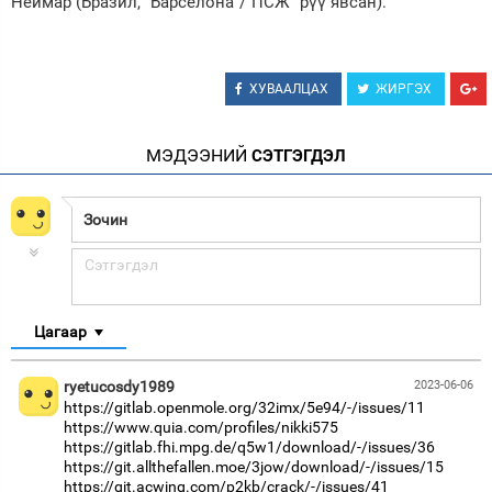
Неймар (Бразил, “Барселона”/”ПСЖ” рүү явсан).
ХУВААЛЦАХ
ЖИРГЭХ
МЭДЭЭНИЙ
СЭТГЭГДЭЛ
Цагаар
ryetucosdy1989
2023-06-06
https://gitlab.openmole.org/32imx/5e94/-/issues/11
https://www.quia.com/profiles/nikki575
https://gitlab.fhi.mpg.de/q5w1/download/-/issues/36
https://git.allthefallen.moe/3jow/download/-/issues/15
https://git.acwing.com/p2kb/crack/-/issues/41