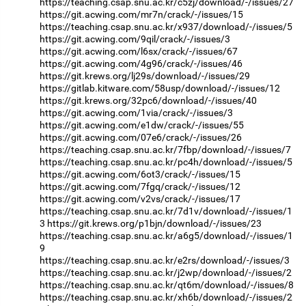
https://teaching.csap.snu.ac.kr/c5zj/download/-/issues/27
https://git.acwing.com/mr7n/crack/-/issues/15
https://teaching.csap.snu.ac.kr/x937/download/-/issues/5
https://git.acwing.com/9qil/crack/-/issues/3
https://git.acwing.com/l6sx/crack/-/issues/67
https://git.acwing.com/4g96/crack/-/issues/46
https://git.krews.org/lj29s/download/-/issues/29
https://gitlab.kitware.com/58usp/download/-/issues/12
https://git.krews.org/32pc6/download/-/issues/40
https://git.acwing.com/1via/crack/-/issues/3
https://git.acwing.com/e1dw/crack/-/issues/55
https://git.acwing.com/07e6/crack/-/issues/26
https://teaching.csap.snu.ac.kr/7fbp/download/-/issues/7
https://teaching.csap.snu.ac.kr/pc4h/download/-/issues/5
https://git.acwing.com/6ot3/crack/-/issues/15
https://git.acwing.com/7fgq/crack/-/issues/12
https://git.acwing.com/v2vs/crack/-/issues/17
https://teaching.csap.snu.ac.kr/7d1v/download/-/issues/1
3
https://git.krews.org/p1bjn/download/-/issues/23
https://teaching.csap.snu.ac.kr/a6g5/download/-/issues/1
9
https://teaching.csap.snu.ac.kr/e2rs/download/-/issues/3
https://teaching.csap.snu.ac.kr/j2wp/download/-/issues/2
https://teaching.csap.snu.ac.kr/qt6m/download/-/issues/8
https://teaching.csap.snu.ac.kr/xh6b/download/-/issues/2