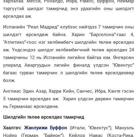
зарлалаа. Месси, Роналдо, Ибра, Рамос, Буффон, Неймар
тэргүүтэй шилдэг тамирчид энэ удаагийн оны шилдэгт
Зурхай
өрсөлдөх аж.
Испанийн “Реал Мадрид” клубээс нийтдээ 7 тамирчин оны
шилдэгт өрсөлдөж байна. Харин “Барселона”-гаас 4,
“Атлетико”-гоос нэг хөлбөмбөгч шилдгийн төлөө өрсөлдөх
аж. Үндсэндээ шилдэг хөлбөмбөгчний төлөө өрсөлдөх 24
тамирчины 12 нь Испанийн лигийнх байгаа юм. Өнгөрсөн
улиралд Аваргуудын лигийн финалд үлдсэн “Ювентус”
багаас гурван тамирчин л шилдгийн төлөө өрсөлдөхөөр
болж.
Англиас Эдин Азар, Харри Кейн, Санчес, Ибра, Канте гэсэн
5 тамирчин өрсөлдөх аж. Харин үлдсэн дөрвөн тамирчин
нь Германаас өрсөлдөнө.
Шилдгийн төлөө өрсөлдөх тамирчид
Хаалгач
:
Жанлуижи Буффон
(Итали, “Ювентус”), Мануэль
Нойер (Герман, “Байерн”), Кейлор Навас (Коста-Рика,