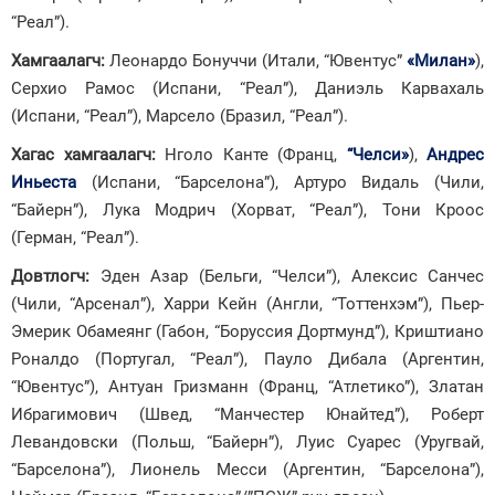
“Реал”).
Хамгаалагч
:
Леонардо Бонуччи (Итали, “Ювентус”
«Милан»
),
Серхио Рамос (Испани, “Реал”), Даниэль Карвахаль
(Испани, “Реал”), Марсело (Бразил, “Реал”).
Хагас хамгаалагч
:
Нголо Канте (Франц,
“Челси»
),
Андрес
Иньеста
(Испани, “Барселона”), Артуро Видаль (Чили,
“Байерн”), Лука Модрич (Хорват, “Реал”), Тони Кроос
(Герман, “Реал”).
Довтлогч
:
Эден Азар (Бельги, “Челси”), Алексис Санчес
(Чили, “Арсенал”), Харри Кейн (Англи, “Тоттенхэм”), Пьер-
Эмерик Обамеянг (Габон, “Боруссия Дортмунд”), Криштиано
Роналдо (Португал, “Реал”), Пауло Дибала (Аргентин,
“Ювентус”), Антуан Гризманн (Франц, “Атлетико”), Златан
Ибрагимович (Швед, “Манчестер Юнайтед”), Роберт
Левандовски (Польш, “Байерн”), Луис Суарес (Уругвай,
“Барселона”), Лионель Месси (Аргентин, “Барселона”),