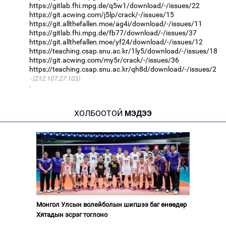
https://gitlab.fhi.mpg.de/q5w1/download/-/issues/22
https://git.acwing.com/j5lp/crack/-/issues/15
https://git.allthefallen.moe/ag4i/download/-/issues/11
https://gitlab.fhi.mpg.de/fb77/download/-/issues/37
https://git.allthefallen.moe/yf24/download/-/issues/12
https://teaching.csap.snu.ac.kr/1ly5/download/-/issues/18
https://git.acwing.com/my5r/crack/-/issues/36
https://teaching.csap.snu.ac.kr/qh8d/download/-/issues/2
(212.107.27.103)
·
ХОЛБООТОЙ
МЭДЭЭ
Монгол Улсын волейболын шигшээ баг өнөөдөр
Хятадын эсрэг тоглоно