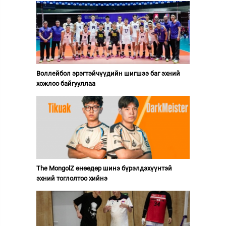
Воллейбол эрэгтэйчүүдийн шигшээ баг эхний
хожлоо байгууллаа
The MongolZ өнөөдөр шинэ бүрэлдэхүүнтэй
эхний тоглолтоо хийнэ