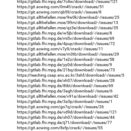
https://gitlab.fhi.mpg.de/7c4w/download/-/issues/121
https://git.acwing.com/0m4f/crack/-/issues/51
https://git.acwing.com/qb59/crack/-/issues/8
https://git.allthefallen.moe/9w0k/download/-/issues/25
https://git.allthefallen.moe/5ftm/download/-/issues/13
https://git.allthefallen.moe/qz3e/download/-/issues/35
https://gitlab.fhi.mpg.de/w5jb/download/-/issues/8
https://gitlab.fhi.mpg.de/mi5v/download/-/issues/69
https://gitlab.fhi.mpg.de/4pup/download/-/issues/72
https://git.acwing.com/v7y9/crack/-/issues/11
https://git.allthefallen.moe/m3tb/download/-/issues/29
https://gitlab.fhi.mpg.de/1e2z/download/-/issues/58
https://gitlab.fhi.mpg.de/yy0d/download/-/issues/9
https://gitlab.fhi.mpg.de/21bq/download/-/issues/73
https://teaching.csap.snu.ac.kr/3shf/download/-/issues/5
https://gitlab.fhi.mpg.de/xh07/download/-/issues/28
https://gitlab.fhi.mpg.de/8tbt/download/-/issues/69
https://gitlab.fhi.mpg.de/3agh/download/-/issues/6
https://git.allthefallen.moe/v91a/download/-/issues/42
https://gitlab.fhi.mpg.de/3a5p/download/-/issues/1
https://git.acwing.com/go7q/crack/-/issues/26
https://gitlab.fhi.mpg.de/vd9d/download/-/issues/121
https://gitlab.fhi.mpg.de/xh07/download/-/issues/44
https://gitlab.fhi.mpg.de/ij71/download/-/issues/77
https://git.acwing.com/8xfp/crack/-/issues/55