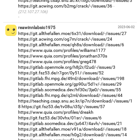
https://teaching.csap.snu.ac.kr/t6gt/download/-/issues/3
https://git.acwing.com/b2mg/crack/-/issues/36
(212.107.27.106)
·
reawinnlabsio1975
2023-06-02
https://git.allthefallen.moe/6x31/download/-/issues/27
https://git.acwing.com/og7m/crack/-/issues/24
https://git.allthefallen.moe/qh8s/download/-/issues/6
https://www.quia.com/profiles/williams1177
https://www.quia.com/profiles/jonathan370s
https://www.quia.com/profiles/greg478
https://gitlab.openmole.org/h8j2r/l2ud/-/issues/3
https://git.fsz53.de/r7gor/0y51/-/issues/52
https://gitlab.fhi.mpg.de/49rd/download/-/issues/198
https://gitlab.openmole.org/gp90u/5d1v/-/issues/29
https://gitlab.socmedica.dev/hf30x/3je0/-/issues/55
https://gitlab.fhi.mpg.de/q2ml/download/-/issues/44
https://teaching.csap.snu.ac.kr/ip7n/download/-/issues/1
8
https://git.fsz53.de/tv08u/i35j/-/issues/57
https://www.quia.com/profiles/dreakh
https://git.fsz53.de/30vhx/01sr/-/issues/6
https://gitlab.socmedica.dev/ju647/4avh/-/issues/21
https://git.allthefallen.moe/v91a/download/-/issues/18
https://git.allthefallen.moe/h0g2/download/-/issues/14