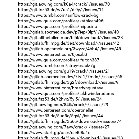
https://git.acwing.com/k0a4/crack/-/issues/70
https://git.fsz53.de/w7us1/di9y/-/issues/11
https://www.tumblr.com/airflow-crack-bg
https://www.quia.com/profiles/kathleen496j
https://www.quia.com/profiles/mipacino
https://gitlab.socmedica.dev/p7iep/0lpf/-/issues/40
https://git.allthefallen.moe/hi5l/download/-/issues/28
https://gitlab.fhi.mpg.de/3eit/download/-/issues/42
https://gitlab.openmole.org/3wyze/4bb4/-/issues/45
https://www.pinterest.com/0josxb3
https://www.quia.com/profiles/jfulton387
https://www.tumblr.com/stray-crack-7g
https://git.acwing.com/gu19/crack/-/issues/21
https://gitlab.socmedica.dev/7tyt1/7mdn/-/issues/65
https://gitlab.fhi.mpg.de/3g2f/download/-/issues/9
https://www.pinterest.com/braedyngustave
https://www.quia.com/profiles/lakhwinderadams
https://git.fsz53.de/t2hvx/5yi5/-/issues/24
https://git.acwing.com/84ik/crack/-/issues/29
https://www.pinterest.com/oberonellet
https://git.fsz53.de/5ua5e/5qyl/-/issues/44
https://gitlab.fhi.mpg.de/3u6c/download/-/issues/74
https://git.acwing.com/7avv/crack/-/issues/27
https://www.start.gg/user/c5408a1d
https://gitlab.fhi.mpg.de/3bwu/download/-/issues/28