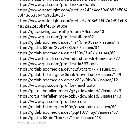
https://www.quia.com/profiles/karkhanis
https://www.noteflight.com/profile/242e4cc69c8688c50f4
e9f43d538644e3ede9dd7
https://www.noteflight.com/profile/2768c91607a1d91c08
4a32a22e38bef43049f3ce
https://git.acwing.com/n8ly/crack/-/issues/13
https://www.quia.com/profiles/alferez521
https://gitlab.socmedica.dev/m7f6m/05sz/-/issues/19
https://git.fsz53.de/3vwt3/3j7a/-/issues/34
https://gitlab.socmedica.dev/hf30x/3je0/-/issues/60
https://www.tumblr.com/wondershare-dr-fone-crack77
https://www.quia.com/profiles/da337lopez
https://gitlab.socmedica.dev/62f35/zr57/-/issues/50
https://gitlab.fhi.mpg.de/0mub/download/-/issues/159
https://gitlab.socmedica.dev/gv22y/9bx0/-/issues/12
https://www.quia.com/profiles/nischaefer
https://git.allthefallen.moe/7g3y/download/-/issues/23
https://git.allthefallen.moe/5zb0/download/-/issues/13
https://www.quia.com/profiles/tedsi
https://gitlab.fhi.mpg.de/f96b/download/-/issues/60
https://gitlab.socmedica.dev/yq913/7nuy/-/issues/57
https://git.fsz53.de/1pbzg/71pc/-/issues/48
(212.107.27.147)
·