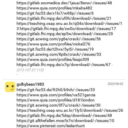
https://gitlab.socmedica.dev/1jeua/8ecw/-/issues/48
https://www.quia.com/profiles/mkalra482
https://git.fsz53.de/x1lo7/w68p/-/issues/6
https://gitlab.fhi.mpg.de/uf0h/download/-/issues/21
https://teaching.csap.snu.ac.kr/q04x/download/-/issues/1
3
https://gitlab.fhi.mpg.de/zw0o/download/-/issues/17
https://gitlab.fhi.mpg.de/ep5w/download/-/issues/29
https://git.acwing.com/yg6e/crack/-/issues/56
https://www.quia.com/profiles/nickal276
https://git.fsz53.de/t2hvx/5yi5/-/issues/19
https://git.acwing.com/8p8x/crack/-/issues/53
https://www.quia.com/profiles/lisajo309
https://gitlab.fhi.mpg.de/o7iy/download/-/issues/67
(212.107.27.113)
·
golhybeso1983
2023-06-02
https://git.fsz53.de/ft2h0/b9ch/-/issues/33
https://www.quia.com/profiles/va521garcia
https://www.quia.com/profiles/d181london
https://git.acwing.com/0f7u/crack/-/issues/30
https://teaching.csap.snu.ac.kr/1ly5/download/-/issues/26
https://gitlab.fhi.mpg.de/5dsp/download/-/issues/48
https://git.allthefallen.moe/lx7n/download/-/issues/10
https://www.pinterest.com/leelanhunt