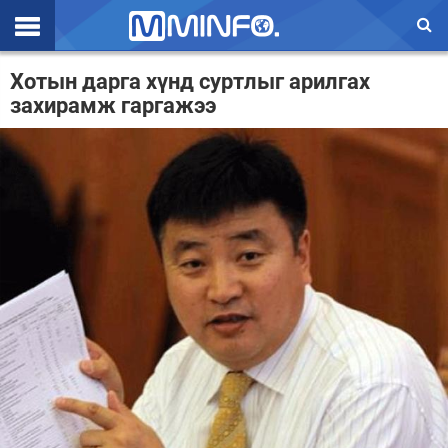
Эхлэл
Хотын дарга хүнд суртлыг арилгах
захирамж гаргажээ
Цаг агаар
Валют ханш
Улс төр
Эдийн засаг
Үзэл бодол
Спорт
Нийгэм
Дэлхий
Энтертайнмэнт