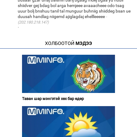
shiidver gej bdag bol arga hemjeee avaaacheee odo tsag
uuur bolj bnshuu tanil tal munguur buhniig shiiddeg bsan ue
duusah handlag niigemd ajiglagdaj ehellleeeee
(202.180.218.147)
·
ХОЛБООТОЙ
МЭДЭЭ
Таван шар мэнгэтэй хөх бар өдөр