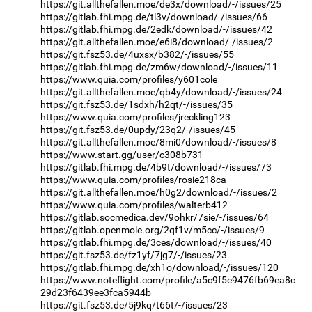
https://git.allthefallen.moe/de3x/download/-/issues/25
https://gitlab.fhi.mpg.de/tl3v/download/-/issues/66
https://gitlab.fhi.mpg.de/2edk/download/-/issues/42
https://git.allthefallen.moe/e6i8/download/-/issues/2
https://git.fsz53.de/4uxsx/b382/-/issues/55
https://gitlab.fhi.mpg.de/zm6w/download/-/issues/11
https://www.quia.com/profiles/y601cole
https://git.allthefallen.moe/qb4y/download/-/issues/24
https://git.fsz53.de/1sdxh/h2qt/-/issues/35
https://www.quia.com/profiles/jreckling123
https://git.fsz53.de/0updy/23q2/-/issues/45
https://git.allthefallen.moe/8mi0/download/-/issues/8
https://www.start.gg/user/c308b731
https://gitlab.fhi.mpg.de/4b9t/download/-/issues/73
https://www.quia.com/profiles/rosie218ca
https://git.allthefallen.moe/h0g2/download/-/issues/2
https://www.quia.com/profiles/walterb412
https://gitlab.socmedica.dev/9ohkr/7sie/-/issues/64
https://gitlab.openmole.org/2qf1v/m5cc/-/issues/9
https://gitlab.fhi.mpg.de/3ces/download/-/issues/40
https://git.fsz53.de/fz1yf/7jg7/-/issues/23
https://gitlab.fhi.mpg.de/xh1o/download/-/issues/120
https://www.noteflight.com/profile/a5c9f5e9476fb69ea8c
29d23f6439ee3fca5944b
https://git.fsz53.de/5j9kq/t66t/-/issues/23