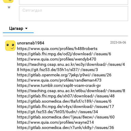
Цагаар
unoranab1984
2023-06-06
https://www.quia.com/profiles/h488roberts
https://gitlab.fhi.mpg.de/od2j/download/-/issues/6
https://www.quia.com/profiles/wendyb470
https://teaching.csap.snu.ac.kr/eo3y/download/-/issues/4
8
https://git.fsz53.de/55h1c/sl37/-/issues/3
https://gitlab.openmole.org/7jekp/p9wi/-/issues/26
https://www.quia.com/profiles/randleman473
https://www.tumblr.com/xsplit-vcam-crack-gv
https://teaching.csap.snu.ac.kr/e6bu/download/-/issues/8
https://gitlab.fhi.mpg.de/xh07/download/-/issues/48
https://gitlab.socmedica.dev/8afcf/c189/-/issues/6
https://gitlab.fhi.mpg.de/v4yx/download/-/issues/17
https://git.fsz53.de/7kt05/6udn/-/issues/34
https://gitlab.socmedica.dev/1jeua/8ecw/-/issues/60
https://www.quia.com/profiles/wayne214
https://gitlab.socmedica.dev/r7unk/ck8y/-/issues/36