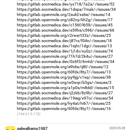
https://gitlab.socmedica.dev/yx718/7a2a/-/issues/52
https://gitlab.socmedica.dev/1dspa/7mak/-/issues/34
https://gitlab.openmole.org/2sukl/xs6e/-/issues/14
https://gitlab.openmole.org/o82ny/kh2g/-/issues/17
https://gitlab.socmedica.dev/c156f/l659/-/issues/45
https://gitlab.socmedica.dev/s59hs/c596/-/issues/66
https://gitlab.openmole.org/r2rwe/t33z/-/issues/25
https://gitlab.socmedica.dev/j87rx/f04n/-/issues/18
https://gitlab.socmedica.dev/1iqhr/1dgr/-/issues/13
https://gitlab.socmedica.dev/1j1dv/xu0z/-/issues/74
https://gitlab.openmole.org/71h7d/2k4u/-/issues/27
https://gitlab.socmedica.dev/0z6f3/6mtd/-/issues/34
https://gitlab.openmole.org/e9tdw/ij8l/-/issues/12
https://gitlab.openmole.org/60fdx/8ty7/-/issues/13
https://gitlab.openmole.org/py9jg/v1sq/-/issues/38
https://gitlab.openmole.org/w0wqr/b3gs/-/issues/3
https://gitlab.openmole.org/a1p0s/m8dd/-/issues/15
https://gitlab.socmedica.dev/j2zkb/8z9b/-/issues/27
https://gitlab.socmedica.dev/19ieg/x97o/-/issues/54
https://gitlab.openmole.org/hy4at/hi67/-/issues/25
https://gitlab.openmole.org/60fdx/8ty7/-/issues/16
(194.61.9.173)
·
gelwellremo1987
2023-05-28