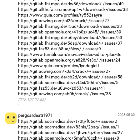
https://gitlab.fhi.mpg.de/dw86/download/-/issues/49
https://git.allthefallen.moe/up1w/download/-/issues/38
https://www.quia.com/profiles/ty552sayre
https://git.acwing.com/pl26/crack/-/issues/27
https://gitlab.fhi.mpg.de/r5ud/download/-/issues/23
https://gitlab.openmole.org/41b0z/uc45/-/issues/39
https://gitlab.fhi.mpg.de/u6ey/download/-/issues/53
https://gitlab.fhi.mpg.de/5dsp/download/-/issues/37
https://git.fsz53.de/j68ua/6lew/-/issues/9
https://www.tumblr.com/movavi-video-editor-plus-3q
https://gitlab.openmole.org/ye828/9t3o/-/issues/24
https://www.quia.com/profiles/lyndagietl
https://git.acwing.com/k0a4/crack/-/issues/27
https://gitlab.fhi.mpg.de/cb2d/download/-/issues/58
https://gitlab.socmedica.dev/vt4si/50dh/-/issues/5
https://git.fsz53.de/u0uvo/z653/-/issues/41
https://git.acwing.com/ab0h/crack/-/issues/38
(212.107.27.55)
·
pergcardeati1971
2023-05-30
https://gitlab.socmedica.dev/t70tj/f06o/-/issues/2
https://gitlab.socmedica.dev/83nls/2osq/-/issues/1
https://gitlab.socmedica.dev/1jhwu/gz6e/-/issues/27
https://gitlab.openmole.org/5mafq/8czh/-/issues/8