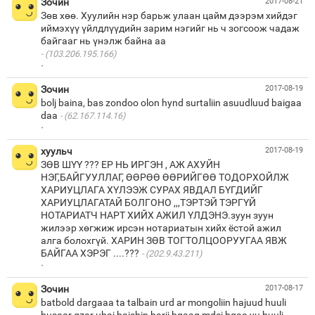
Зочин
2017-08-21
Зөв хөө. Хуулийн нэр барьж улаан цайм дээрэм хийдэг
иймэхүү үйлдлүүдийн зарим нэгийг нь ч зогсоож чадаж
(103.206.195.166)
·
Зочин
2017-08-19
bolj baina, bas zondoo olon hynd surtaliin asuudluud baigaa
daa
(62.167.114.16)
·
хуульч
2017-08-19
ЗӨВ ШҮҮ ??? ЕР НЬ ИРГЭН , АЖ АХУЙН
НЭГ,БАЙГУУЛЛАГ, ӨӨРӨӨ ӨӨРИЙГӨӨ ТОДОРХОЙЛЖ
ХАРИУЦЛАГА ХҮЛЭЭЖ СУРАХ ЯВДАЛ БҮГДИЙГ
ХАРИУЦЛАГАТАЙ БОЛГОНО ,,,ТЭРТЭЙ ТЭРГҮЙ
НОТАРИАТЧ НАРТ ХИЙХ АЖИЛ ҮЛДЭНЭ.зуун зуун
жилээр хөгжиж ирсэн нотариатын хийх ёстой ажил
алга болохгүй. ХАРИН ЗӨВ ТОГТОЛЦООРУУГАА ЯВЖ
БАЙГАА ХЭРЭГ ....???
(202.9.43.211)
·
Зочин
2017-08-17
batbold dargaaa ta talbain urd ar mongoliin hajuud huuli
busaar gzar uhaj baishin barij bgaag mdej bgaa yu huuli