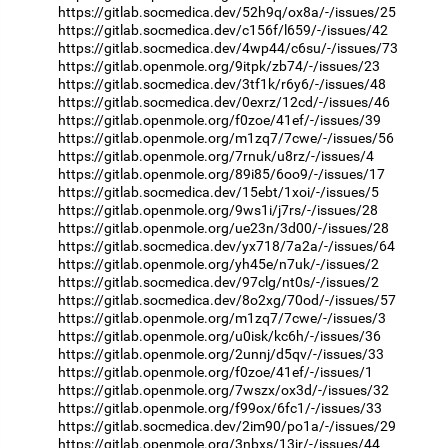
https://gitlab.socmedica.dev/52h9q/ox8a/-/issues/25
https://gitlab.socmedica.dev/c156f/l659/-/issues/42
https://gitlab.socmedica.dev/4wp44/c6su/-/issues/73
https://gitlab.openmole.org/9itpk/zb74/-/issues/23
https://gitlab.socmedica.dev/3tf1k/r6y6/-/issues/48
https://gitlab.socmedica.dev/0exrz/12cd/-/issues/46
https://gitlab.openmole.org/f0zoe/41ef/-/issues/39
https://gitlab.openmole.org/m1zq7/7cwe/-/issues/56
https://gitlab.openmole.org/7rnuk/u8rz/-/issues/4
https://gitlab.openmole.org/89i85/6oo9/-/issues/17
https://gitlab.socmedica.dev/15ebt/1xoi/-/issues/5
https://gitlab.openmole.org/9ws1i/j7rs/-/issues/28
https://gitlab.openmole.org/ue23n/3d00/-/issues/28
https://gitlab.socmedica.dev/yx718/7a2a/-/issues/64
https://gitlab.openmole.org/yh45e/n7uk/-/issues/2
https://gitlab.socmedica.dev/97clg/nt0s/-/issues/2
https://gitlab.socmedica.dev/8o2xg/70od/-/issues/57
https://gitlab.openmole.org/m1zq7/7cwe/-/issues/3
https://gitlab.openmole.org/u0isk/kc6h/-/issues/36
https://gitlab.openmole.org/2unnj/d5qv/-/issues/33
https://gitlab.openmole.org/f0zoe/41ef/-/issues/1
https://gitlab.openmole.org/7wszx/ox3d/-/issues/32
https://gitlab.openmole.org/f99ox/6fc1/-/issues/33
https://gitlab.socmedica.dev/2im90/po1a/-/issues/29
https://gitlab.openmole.org/3nbxs/13jr/-/issues/44