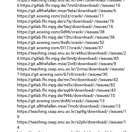
6
https://gitlab.fhi.mpg.de/7mn0/download/-/issues/10
https://git.allthefallen.moe/9eta/download/-/issues/6
https://git.acwing.com/zo2z/crack/-/issues/11
https://gitlab.fhi.mpg.de/o7iy/download/-/issues/76
https://gitlab.fhi.mpg.de/5erj/download/-/issues/16
https://git.acwing.com/0d96/crack/-/issues/38
https://gitlab.fhi.mpg.de/15tc/download/-/issues/38
https://git.acwing.com/8xdh/crack/-/issues/52
https://git.acwing.com/l317/crack/-/issues/37
https://teaching.csap.snu.ac.kr/e6bu/download/-/issues/2
6
https://gitlab.fhi.mpg.de/0m4j/download/-/issues/85
https://git.allthefallen.moe/2cr8/download/-/issues/9
https://teaching.csap.snu.ac.kr/2vma/download/-/issues/
7
https://git.acwing.com/b7v9/crack/-/issues/30
https://gitlab.fhi.mpg.de/mn7m/download/-/issues/42
https://gitlab.fhi.mpg.de/mi5v/download/-/issues/82
https://gitlab.fhi.mpg.de/aq69/download/-/issues/43
https://gitlab.fhi.mpg.de/f96b/download/-/issues/10
https://git.acwing.com/dn86/crack/-/issues/13
https://git.allthefallen.moe/7mc6/download/-/issues/13
https://teaching.csap.snu.ac.kr/ap9g/download/-/issues/1
9
https://teaching.csap.snu.ac.kr/s2ph/download/-/issues/1
4