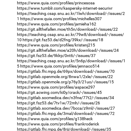
https://www.quia.com/profiles/princesosa
https://www.tumblr.com/kaspersky-internet-securivr
https://teaching.csap.snu.ac.kr/1lwh/download/-/issues/2
1
https://www.quia.com/profiles/michelles307
https://www.quia.com/profiles/jamieha162
https://git.allthefallen.moe/th5n/download/-/issues/22
https://teaching.csap.snu.ac.kr/79w8/download/-/issues/
10
https://git.fsz53.de/d2fng/39kx/-/issues/18
https://www.quia.com/profiles/kristenj215
https://git.allthefallen.moe/a20h/download/-/issues/24
https://git.fsz53.de/9klrp/0nt6/-/issues/37
https://teaching.csap.snu.ac.kr/5n6p/download/-/issues/1
5
https://www.quia.com/profiles/jennaco514
https://gitlab.fhi.mpg.de/69px/download/-/issues/70
https://gitlab.openmole.org/8nwa1/2xle/-/issues/22
https://gitlab.openmole.org/p76y3/21uo/-/issues/15
https://www.quia.com/profiles/aspace297
https://git.acwing.com/ki0y/crack/-/issues/45
https://gitlab.socmedica.dev/n3fne/77t2/-/issues/34
https://git.fsz53.de/7tv1w/72mh/-/issues/26
https://gitlab.socmedica.dev/7bcca/z9ml/-/issues/27
https://gitlab.fhi.mpg.de/3mal/download/-/issues/72
https://www.quia.com/profiles/g138heck
https://www.quia.com/profiles/frankroderick
https://gitlab.fhi.mpg.de/8rji/download/-/issues/35