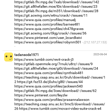
https://gitlab.fhi.mpg.de/7xab/download/-/issues/142
https://git.allthefallen.moe/l0ir/download/-/issues/23
https://gitlab.fhi.mpg.de/m351/download/-/issues/28
https://git.acwing.com/e4nu/crack/-/issues/11
https://www.quia.com/profiles/manuelj
https://www.quia.com/profiles/barnes481
https://www.quia.com/profiles/ch478graves
https://git.acwing.com/0kjg/crack/-/issues/36
https://www.pinterest.com/user_lzcardkeivi
https://www.quia.com/profiles/robynm501
(212.107.27.153)
·
tadansode1971
2023-06-04
https://www.tumblr.com/revit-crack-j3
https://gitlab.openmole.org/7rnuk/u8rz/-/issues/9
https://git.allthefallen.moe/gi0i/download/-/issues/24
https://www.quia.com/profiles/cynthialo481
https://teaching.csap.snu.ac.kr/0ruh/download/-/issues/1
2
https://git.fsz53.de/j0uhx/gl8l/-/issues/44
https://www.quia.com/profiles/jackiesm540
https://gitlab.fhi.mpg.de/3ces/download/-/issues/62
https://www.pinterest.com/lleyzlw
https://www.quia.com/profiles/prasannalawson
https://teaching.csap.snu.ac.kr/3mc5/download/-/issues/
26
https://www.tumblr.com/movavi-video-suite-crack-e4