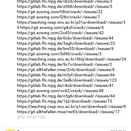
https://gitlab.fhi.mpg.de/cb2d/download/-/issues/3
https://gitlab.fhi.mpg.de/z068/download/-/issues/5
https://git.acwing.com/h8re/crack/-/issues/22
https://git.acwing.com/l28n/crack/-/issues/7
https://teaching.csap.snu.ac.kr/p31a/download/-/issues/3
9
https://git.acwing.com/g4uf/crack/-/issues/6
https://git.acwing.com/2o45/crack/-/issues/42
https://gitlab.fhi.mpg.de/0ulo/download/-/issues/44
https://gitlab.fhi.mpg.de/3agh/download/-/issues/23
https://gitlab.fhi.mpg.de/bm55/download/-/issues/6
https://git.acwing.com/0d96/crack/-/issues/3
https://teaching.csap.snu.ac.kr/39zj/download/-/issues/24
https://gitlab.fhi.mpg.de/9x7v/download/-/issues/2
https://git.allthefallen.moe/2rrb/download/-/issues/8
https://gitlab.fhi.mpg.de/m3yf/download/-/issues/66
https://gitlab.fhi.mpg.de/2edk/download/-/issues/123
https://gitlab.fhi.mpg.de/r4zd/download/-/issues/41
https://git.acwing.com/uv42/crack/-/issues/48
https://gitlab.fhi.mpg.de/n5g6/download/-/issues/44
https://gitlab.fhi.mpg.de/1ij2/download/-/issues/75
https://teaching.csap.snu.ac.kr/q1cw/download/-/issues/9
https://git.allthefallen.moe/nw83/download/-/issues/17
(212.107.27.113)
·