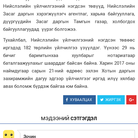
Нийслэлийн үйлчилгээний нэгдсэн төвүүд, Нийслэлийн
Засаг даргын хэрэгжүүлэгч агентлаг, харьяа байгууллага,
дүүргүүдийн Засаг даргын Тамгын газар, холбогдох
байгууллагуудад үүрэг болгожээ.
Тухайлбал, Нийслэлийн үйлчилгээний нэгдсэн төвөөс
иргэдэд 182 төрлийн үйлчилгээ үзүүлдэг. Үүнээс 29 нь
бичиг баримтынхаа хуулбарыг нотариатаар
баталгаажуулахыг шаарддаг байсан байна. Харин 2017 оны
наймдугаар сарын 21-ний өдрөөс эхлэн Хотын даргын
захирамжийн дагуу эдгээр үйлчилгээг иргэд илүү хялбар
авах боломж бүрдэж байгаа юм байна.
ХУВААЛЦАХ
ЖИРГЭХ
МЭДЭЭНИЙ
СЭТГЭГДЭЛ