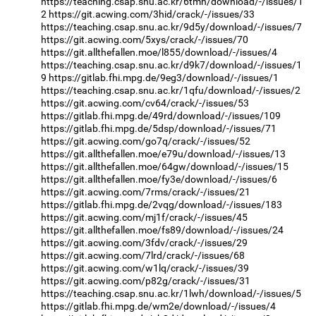
https://teaching.csap.snu.ac.kr/6tmh/download/-/issues/1
2
https://git.acwing.com/3hid/crack/-/issues/33
https://teaching.csap.snu.ac.kr/9d5y/download/-/issues/7
https://git.acwing.com/5xys/crack/-/issues/70
https://git.allthefallen.moe/l855/download/-/issues/4
https://teaching.csap.snu.ac.kr/d9k7/download/-/issues/1
9
https://gitlab.fhi.mpg.de/9eg3/download/-/issues/1
https://teaching.csap.snu.ac.kr/1qfu/download/-/issues/2
https://git.acwing.com/cv64/crack/-/issues/53
https://gitlab.fhi.mpg.de/49rd/download/-/issues/109
https://gitlab.fhi.mpg.de/5dsp/download/-/issues/71
https://git.acwing.com/go7q/crack/-/issues/52
https://git.allthefallen.moe/e79u/download/-/issues/13
https://git.allthefallen.moe/64gw/download/-/issues/15
https://git.allthefallen.moe/fy3e/download/-/issues/6
https://git.acwing.com/7rms/crack/-/issues/21
https://gitlab.fhi.mpg.de/2vqg/download/-/issues/183
https://git.acwing.com/mj1f/crack/-/issues/45
https://git.allthefallen.moe/fs89/download/-/issues/24
https://git.acwing.com/3fdv/crack/-/issues/29
https://git.acwing.com/7lrd/crack/-/issues/68
https://git.acwing.com/w1lq/crack/-/issues/39
https://git.acwing.com/p82g/crack/-/issues/31
https://teaching.csap.snu.ac.kr/1lwh/download/-/issues/5
https://gitlab.fhi.mpg.de/wm2e/download/-/issues/4