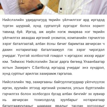
Зурхай
Нийслэлийн удирдлагууд төрийн үйлчилгээг ард иргэдэд
түргэн шуурхай, хүнд сурталгүй хүргэдэг болох зорилт
тавиад буй. Иргэд, аж ахуйн нэгж ямарваа нэг төрийн
үйлчилгээ авахдаа иргэний үнэмлэх, компанийн гэрчилгээ
зэрэг баталгаатай, албан ёсны бичиг баримтаа авчирсан ч
дахин нотариатаар баталгаажуул гэх зэрэг чирэгдэл
учирдаг. Үүнтэй холбоотой гомдол ч иргэдээс ихээр ирдэг
юм. Тиймээс Нийслэлийн Засаг дарга бөгөөд Улаанбаатар
хотын Захирагч С.Батболд иргэдэд учирдаг энэ хүндрэл,
хүнд суртлыг арилгах захирамж гаргалаа.
Нийслэлийн төр, захиргааны байгууллагуудаар үйлчлүүлэх
иргэн, хуулийн этгээд иргэний үнэмлэх, улсын бүртгэлийн
гэрчилгээ болон холбогдох бусад албан бичгийг эх хувиар
нь авчирсан тохиолдолд хуулбарыг нотариатаар
баталгаажуулахыг шаардах явдлыг таслан зогсоохыг