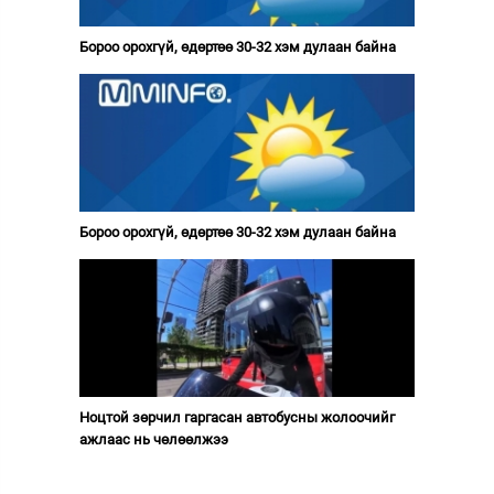
Бороо орохгүй, өдөртөө 30-32 хэм дулаан байна
Бороо орохгүй, өдөртөө 30-32 хэм дулаан байна
Ноцтой зөрчил гаргасан автобусны жолоочийг
ажлаас нь чөлөөлжээ