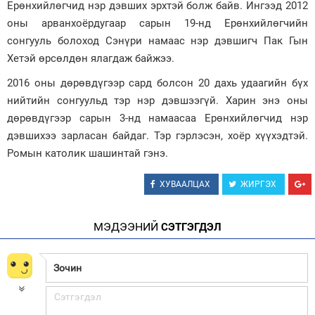
Ерөнхийлөгчид нэр дэвших эрхтэй болж байв. Ингээд 2012
оны арванхоёрдугаар сарын 19-нд Ерөнхийлөгчийн
сонгууль болоход Сэнүри намаас нэр дэвшигч Пак Гын
Хетэй өрсөлдөн ялагдаж байжээ.
2016 оны дөрөвдүгээр сард болсон 20 дахь удаагийн бүх
нийтийн сонгуульд тэр нэр дэвшээгүй. Харин энэ оны
дөрөвдүгээр сарын 3-нд намаасаа Ерөнхийлөгчид нэр
дэвшихээ зарласан байдаг. Тэр гэрлэсэн, хоёр хүүхэдтэй.
Ромын католик шашинтай гэнэ.
ХУВААЛЦАХ
ЖИРГЭХ
МЭДЭЭНИЙ
СЭТГЭГДЭЛ