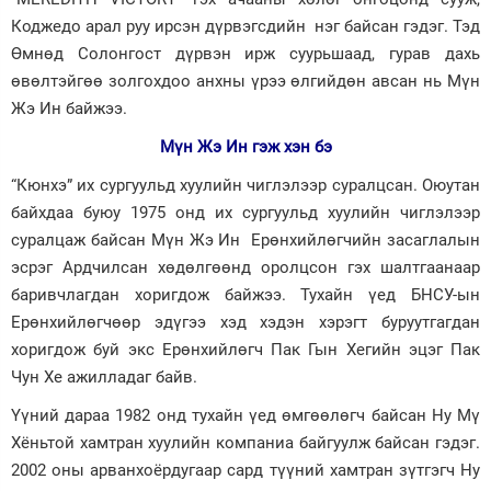
Коджедо арал руу ирсэн дүрвэгсдийн нэг байсан гэдэг. Тэд
Өмнөд Солонгост дүрвэн ирж суурьшаад, гурав дахь
өвөлтэйгөө золгохдоо анхны үрээ өлгийдөн авсан нь Мүн
Жэ Ин байжээ.
Мүн Жэ Ин гэж хэн бэ
“Кюнхэ” их сургуульд хуулийн чиглэлээр суралцсан. Оюутан
байхдаа буюу 1975 онд их сургуульд хуулийн чиглэлээр
суралцаж байсан Мүн Жэ Ин Ерөнхийлөгчийн засаглалын
эсрэг Ардчилсан хөдөлгөөнд оролцсон гэх шалтгаанаар
баривчлагдан хоригдож байжээ. Тухайн үед БНСУ-ын
Ерөнхийлөгчөөр эдүгээ хэд хэдэн хэрэгт буруутгагдан
хоригдож буй экс Ерөнхийлөгч Пак Гын Хегийн эцэг Пак
Чун Хе ажилладаг байв.
Үүний дараа 1982 онд тухайн үед өмгөөлөгч байсан Ну Мү
Хёньтой хамтран хуулийн компаниа байгуулж байсан гэдэг.
2002 оны арванхоёр­дугаар сард түүний хамтран зүт­гэгч Ну