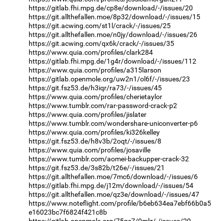
https://gitlab.fhi.mpg.de/cp8e/download/-/issues/20
https://git.allthefallen.moe/8p32/download/-/issues/15
https://git.acwing.com/st1l/crack/-/issues/25
https://git.allthefallen.moe/n0jy/download/-/issues/26
https://git.acwing.com/qx6k/crack/-/issues/35
https://www.quia.com/profiles/clark284
https://gitlab.fhi.mpg.de/1g4r/download/-/issues/112
https://www.quia.com/profiles/a315larson
https://gitlab.openmole.org/uw2n1/ol6f/-/issues/23
https://git.fsz53.de/h3iqr/ra73/-/issues/45
https://www.quia.com/profiles/cherietaylor
https://www.tumblr.com/rar-password-crack-p2
https://www.quia.com/profiles/jislater
https://www.tumblr.com/wondershare-uniconverter-p6
https://www.quia.com/profiles/ki326kelley
https://git.fsz53.de/h8v3b/2oqt/-/issues/8
https://www.quia.com/profiles/josaville
https://www.tumblr.com/aomei-backupper-crack-32
https://git.fsz53.de/3s82b/t26e/-/issues/21
https://git.allthefallen.moe/7mc6/download/-/issues/6
https://gitlab.fhi.mpg.de/j12m/download/-/issues/54
https://git.allthefallen.moe/qz3e/download/-/issues/47
https://www.noteflight.com/profile/b6eb634ea7ebf66b0a5
e16023bc7f6824f421c8b
https://gitlab.openmole.org/75qe7/9mlz/-/issues/20