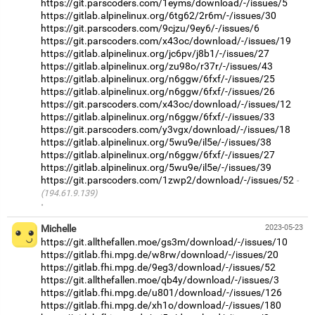
https://git.parscoders.com/1eyms/download/-/issues/5
https://gitlab.alpinelinux.org/6tg62/2r6m/-/issues/30
https://git.parscoders.com/9cjzu/9ey6/-/issues/6
https://git.parscoders.com/x43oc/download/-/issues/19
https://gitlab.alpinelinux.org/jc6pv/j8b1/-/issues/27
https://gitlab.alpinelinux.org/zu98o/r37r/-/issues/43
https://gitlab.alpinelinux.org/n6ggw/6fxf/-/issues/25
https://gitlab.alpinelinux.org/n6ggw/6fxf/-/issues/26
https://git.parscoders.com/x43oc/download/-/issues/12
https://gitlab.alpinelinux.org/n6ggw/6fxf/-/issues/33
https://git.parscoders.com/y3vgx/download/-/issues/18
https://gitlab.alpinelinux.org/5wu9e/il5e/-/issues/38
https://gitlab.alpinelinux.org/n6ggw/6fxf/-/issues/27
https://gitlab.alpinelinux.org/5wu9e/il5e/-/issues/39
https://git.parscoders.com/1zwp2/download/-/issues/52
(194.61.9.139)
·
Michelle
2023-05-23
https://git.allthefallen.moe/gs3m/download/-/issues/10
https://gitlab.fhi.mpg.de/w8rw/download/-/issues/20
https://gitlab.fhi.mpg.de/9eg3/download/-/issues/52
https://git.allthefallen.moe/qb4y/download/-/issues/3
https://gitlab.fhi.mpg.de/u801/download/-/issues/126
https://gitlab.fhi.mpg.de/xh1o/download/-/issues/180