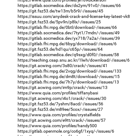
https://gitlab.socmedica.dev/ds2ym/91v0/-/issues/66
https://git.fsz53.de/tw13m/b5r9/-/issues/45
https://issuu.com/anydesk-crack-and-license-key-latest-vk8
https://git.fsz53.de/5pv9n/p8lx/-/issues/25
https://gitlab.fhi.mpg.de/0btl/download/-/issues/66
https://gitlab.socmedica.dev/7tyt1/7mdn/-/issues/49
https://gitlab.socmedica.dev/yx718/7a2a/-/issues/39
https://gitlab.fhi.mpg.de/6byg/download/-/issues/6
https://git.fsz53.de/hd1qu/c65p/-/issues/64
https://gitlab.socmedica.dev/q9sxg/d0f0/-/issues/58
https://teaching.csap.snu.ac.kr/1lwh/download/-/issues/6
https://git.acwing.com/3s80/crack/-/issues/41
https://gitlab.fhi.mpg.de/2vqg/download/-/issues/133
https://gitlab.fhi.mpg.de/dm8t/download/-/issues/15
https://gitlab.fhi.mpg.de/7h7y/download/-/issues/13
https://git.acwing.com/im9p/crack/-/issues/13
https://www.quia.com/profiles/tiffanybasi
https://git.acwing.com/i4o1/crack/-/issues/30
https://git.fsz53.de/7yshm/8acd/-/issues/56
https://git.fsz53.de/m89ee/5cox/-/issues/27
https://www.quia.com/profiles/crystalfields
https://git.acwing.com/e9tt/crack/-/issues/57
https://www.quia.com/profiles/handy500
https://gitlab.openmole.org/co6gf/1xyq/-/issues/6