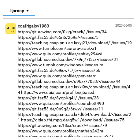
Цагаар
coafrigalov1980
2023-06-05
https://git.acwing.com/0kjg/crack/-/issues/34
https://git.fsz53.de/65ri6/2p9s/-/issues/5
https://teaching.csap.snu.ac.kr/yj21/download/-/issues/19
https://www.tumblr.com/aurora-crack-x1
https://www.quia.com/profiles/ashley294wi
https://gitlab.socmedica.dev/7k9nj/7t3z/-/issues/31
https://www.tumblr.com/windows-keygen-rv
https://git.fsz53.de/o9icw/t7j6/-/issues/56
https://www.quia.com/profiles/pervstarr
https://gitlab.socmedica.dev/u96zx/70s3/-/issues/44
https://teaching.csap.snu.ac.kr/xi9w/download/-/issues/4
4
https://www.quia.com/profiles/jbased
https://git.fsz53.de/8yopl/g4jl/-/issues/28
https://www.quia.com/profiles/cburchett490
https://git.fsz53.de/0n9g3/6twv/-/issues/11
https://teaching.csap.snu.ac.kr/d664/download/-/issues/2
1
https://gitlab.fhi.mpg.de/q5w1/download/-/issues/75
https://git.acwing.com/t8xx/crack/-/issues/79
https://www.quia.com/profiles/nathan242ra
https://www.quia.com/profiles/jessicamorgan277