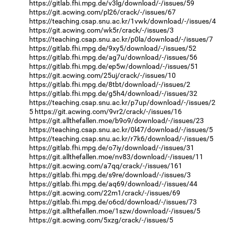
https://gitlab.fhi.mpg.de/v3lg/download/-/issues/59
https://git.acwing.com/pl26/crack/-/issues/67
https://teaching.csap.snu.ac.kr/1vwk/download/-/issues/4
https://git.acwing.com/wk5r/crack/-/issues/3
https://teaching.csap.snu.ac.kr/p0la/download/-/issues/7
https://gitlab.fhi.mpg.de/9xy5/download/-/issues/52
https://gitlab.fhi.mpg.de/ag7u/download/-/issues/56
https://gitlab.fhi.mpg.de/ep5w/download/-/issues/51
https://git.acwing.com/25uj/crack/-/issues/10
https://gitlab.fhi.mpg.de/8tbt/download/-/issues/2
https://gitlab.fhi.mpg.de/g5h4/download/-/issues/32
https://teaching.csap.snu.ac.kr/p7up/download/-/issues/2
5
https://git.acwing.com/9vr2/crack/-/issues/16
https://git.allthefallen.moe/b9o9/download/-/issues/23
https://teaching.csap.snu.ac.kr/0l47/download/-/issues/5
https://teaching.csap.snu.ac.kr/r7k6/download/-/issues/5
https://gitlab.fhi.mpg.de/o7iy/download/-/issues/31
https://git.allthefallen.moe/nv83/download/-/issues/11
https://git.acwing.com/a7qq/crack/-/issues/161
https://gitlab.fhi.mpg.de/s9re/download/-/issues/3
https://gitlab.fhi.mpg.de/aq69/download/-/issues/44
https://git.acwing.com/22m1/crack/-/issues/69
https://gitlab.fhi.mpg.de/o6cd/download/-/issues/73
https://git.allthefallen.moe/1szw/download/-/issues/5
https://git.acwing.com/5xzg/crack/-/issues/5