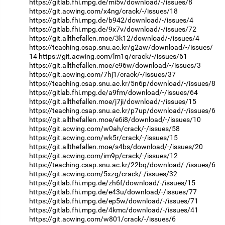
https://gitlab.fhi.mpg.de/mi5v/download/-/issues/8
https://git.acwing.com/x4ng/crack/-/issues/18
https://gitlab.fhi.mpg.de/b942/download/-/issues/4
https://gitlab.fhi.mpg.de/9x7v/download/-/issues/72
https://git.allthefallen.moe/3k12/download/-/issues/4
https://teaching.csap.snu.ac.kr/g2aw/download/-/issues/
14
https://git.acwing.com/lm1q/crack/-/issues/61
https://git.allthefallen.moe/e96w/download/-/issues/3
https://git.acwing.com/7hj1/crack/-/issues/37
https://teaching.csap.snu.ac.kr/5n6p/download/-/issues/8
https://gitlab.fhi.mpg.de/a9fm/download/-/issues/64
https://git.allthefallen.moe/j7ji/download/-/issues/15
https://teaching.csap.snu.ac.kr/p7up/download/-/issues/6
https://git.allthefallen.moe/e6i8/download/-/issues/10
https://git.acwing.com/w0ah/crack/-/issues/58
https://git.acwing.com/wk5r/crack/-/issues/15
https://git.allthefallen.moe/s4bs/download/-/issues/20
https://git.acwing.com/im9p/crack/-/issues/12
https://teaching.csap.snu.ac.kr/22bq/download/-/issues/6
https://git.acwing.com/5xzg/crack/-/issues/32
https://gitlab.fhi.mpg.de/zh6f/download/-/issues/15
https://gitlab.fhi.mpg.de/e43u/download/-/issues/77
https://gitlab.fhi.mpg.de/ep5w/download/-/issues/71
https://gitlab.fhi.mpg.de/4kmc/download/-/issues/41
https://git.acwing.com/w801/crack/-/issues/6