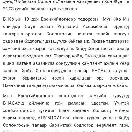
хувь, “Либериал Солонгос” намын нэр дэвшигч Хон Жун Пё
24.03 хувийн саналыг тус тус авчээ.
БНСУ-ын 19 дэх Ерөнхийлөгчөөр тодорсон Мүн Жэ Ин
өчигдөр Сөүл хотын Үндэсний Ассамблейн ордонд
тангаргаа өргөлөө. Солонгосын шинэхэн төрийн тэргүүн
хэд хэдэн бодлогыг дэвшүүлж байгаа аж. Гэхдээ тэдгээрээс
хамгийн их анхаарал татаж буй нь Хойд Солонгосын талаар
баримтлах бодлого юм. Тэрбээр Хойд, Өмнөдийн харилцааг
шинэ шатанд аваачихаа сонгуулийн кампанит ажлын үеэр
хэлсэн. Хойд Солонгосчуудын талаар БНСУ-ын эдүгээг
хүртэл баримталж ирсэн харилцааг эрс өөрчилж,
Пхеньяныг ганцаар­дуу­лахын эсрэг байхаа илэрхийлж байв.
Мөн Ерөнхий­лөгчөөр сонгогдвол хамгийн түрүүнд
БНАСАУ-д айлчилна гэж амласан удаатай. Үүнтэй
холбоотойгоор түүнийг Ерөн­ хийлөгч болмогц Японы
зарим хэвлэлд АНУ-БНСУ-Япон гэсэн гурван улсын Хойд
Солонгосын талаар баримтлах бодлогод өөрчлөлт гарч,