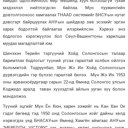
байдал одоогийнхоос өөр төвшинд хүрч болзошгүй тухай
мэдээлэл нийтлэгдсэн байлаа. Мүн пуужингийн
довтолгооноос хамгаалах THAAD системийг БНСУ-ын нутаг
дэвсгэрт байр­шуулах АНУ-ын шийдвэр зөв эсэхийг эргэн
харах бодолтой байгаагаа илэрхийлсэн. Хэрвээ энэ
бодлогоо хэрэгжүүлэх бол Сөүл-Вашингтоны харилцаа
муудах магадлалтай юм.
Шинэхэн Төрийн тэргүүний Хойд Солонгосын талаар
баримтлах бодлогыг түүний угсаа гаралтай холбон ойлгох
боломжтой. Тодруулбал, Мүн Жэ Ин Хойд Солонгосын
дүрвэгсдийн гэр бүлээс гаралтай билээ. Мүн Жэ Ин 1953
оны арванхоёрдугаар сарын 22-нд Өмнөд Солонгос улсын
Коджедо аралд таван хүүхэдтэй айлын ууган хүү болон
мэндэлжээ.
Түүний эцгийг Мүн Ён Хюн, харин ээжийг нь Кан Хан Ок
гэдэг бөгөөд тэд 1950 онд Солонгосын хойг дайны хөлд
нэрвэгдэх үед БНАСАУ-ын Өмнөд Хамгён аймгаас АНУ-ын
“MEREDITH VICTORY” гэх ачааны хөлөг онгоцонд сууж,