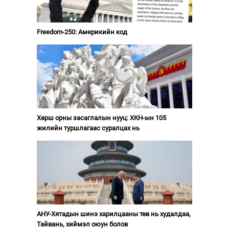
Freedom-250: Америкийн код
Хөрш орны засаглалын нууц: ХКН-ын 105
жилийн туршлагаас суралцах нь
АНУ-Хятадын шинэ харилцааны төв нь худалдаа,
Тайвань, хиймэл оюун болов