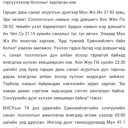
тэргүүлэхээр болсныг зарласан юм.
Гарцан дахь санал асуулгын дүнгээр Мүн Жэ Ин 37.43 хувь,
Эрх чөлөөт Солонгосын намын нэр дэвшигч Хон Жён По
28.92, төвийн үзэл баримтлалт Ардын намын нэр дэвшигч
Ан Чёл Су 21.15 хувийн саналыг тус тус авчээ. Улмаар Мүн
Жэ Ин ялалтаа зарлаж, “Ард түмний Ерөнхийлөгч байх
болно” хэмээн амлажээ. Үүнээс гадна бусад нэр дэвшигчид
ч, санал тооллогын дүн албан ёсоор гараагүй байхад
ялагдлаа хүлээн зөвшөөрсөн юм. Хон Жун Пё оройн 22:30
цагийн үед буюу гарцан дахь санал асуулгын дүн гарсны
дараа ялагдлаа албан ёсоор хүлээн мэдэгдэл хийжээ.
Тэрбээр намын байрандаа хэвлэлийн хурал зарлан “Би
намаа дахин сэргээж чадсандаа сэтгэл хангалуун байна.
Сонгуулийн дүнг хүлээн зөвшөөрч байна” гэжээ.
БНСУ-ын 19 дэх удаагийн Ерөнхийлөгчийн сонгуулийн
санал тооллогын ажиллагаа өчигдөр өглөө үүрээр 03:00
цагийн үед дууссан. Ингээд дүнг танилцуулахад Мүн 41.1