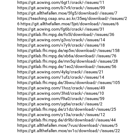
https://git.acwing.com/6gt1/crack/-/issues/11
https://git.acwing.com/b7v9/crack/-/issues/99
https://git.allthefallen.moe/5fg5/download/-/issues/7
https://teaching.csap.snu.ac.kr/35eq/download/-/issues/2
6
https://git.allthefallen.moe/5jst/download/-/issues/6
https://git.acwing.com/fg6b/crack/-/issues/31
https://gitlab.fhi.mpg.de/fo5l/download/-/issues/36
https://git.acwing.com/g3vo/crack/-/issues/14
https://git.acwing.com/v7y9/crack/-/issues/18
https://gitlab.fhi.mpg.de/ep5w/download/-/issues/158
https://gitlab.fhi.mpg.de/xb6a/download/-/issues/76
https://gitlab.fhi.mpg.de/mn5q/download/-/issues/28
https://gitlab.fhi.mpg.de/1eo2/download/-/issues/56
https://git.acwing.com/4ylq/crack/-/issues/21
https://git.acwing.com/1ufz/crack/-/issues/14
https://gitlab.fhi.mpg.de/3bwu/download/-/issues/105
https://git.acwing.com/1hoz/crack/-/issues/49
https://git.acwing.com/3hid/crack/-/issues/10
https://git.acwing.com/f9a0/crack/-/issues/59
https://git.acwing.com/yg6e/crack/-/issues/2
https://gitlab.fhi.mpg.de/z1dz/download/-/issues/25
https://git.acwing.com/y13a/crack/-/issues/12
https://gitlab.fhi.mpg.de/dr9b/download/-/issues/44
https://git.allthefallen.moe/7vus/download/-/issues/5
https://git.allthefallen.moe/sv1o/download/-/issues/22