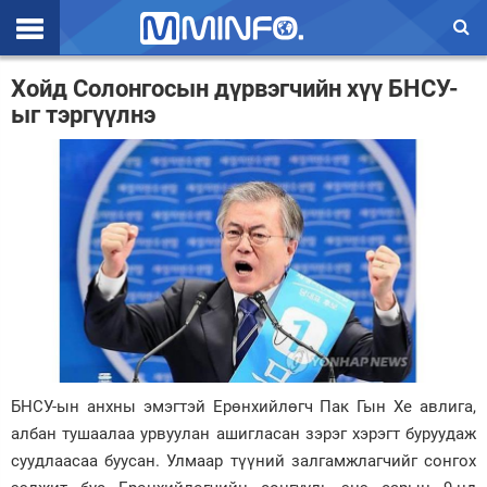
Эхлэл
Хойд Солонгосын дүрвэгчийн хүү БНСУ-
ыг тэргүүлнэ
Цаг агаар
Валют ханш
Улс төр
Эдийн засаг
Үзэл бодол
Спорт
Нийгэм
БНСУ-ын анхны эмэгтэй Ерөнхийлөгч Пак Гын Хе авлига,
Дэлхий
албан тушаалаа ур­вуулан ашигласан зэрэг хэрэгт буруудаж
суудлаасаа буу­сан. Улмаар түүний залгамж­лагчийг сонгох
Энтертайнмэнт