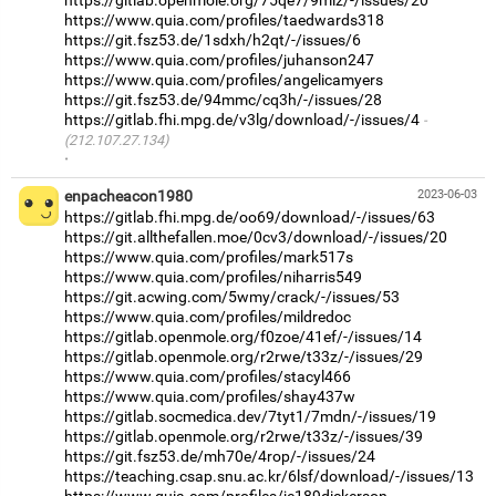
https://www.quia.com/profiles/taedwards318
https://git.fsz53.de/1sdxh/h2qt/-/issues/6
https://www.quia.com/profiles/juhanson247
https://www.quia.com/profiles/angelicamyers
https://git.fsz53.de/94mmc/cq3h/-/issues/28
https://gitlab.fhi.mpg.de/v3lg/download/-/issues/4
(212.107.27.134)
·
enpacheacon1980
2023-06-03
https://gitlab.fhi.mpg.de/oo69/download/-/issues/63
https://git.allthefallen.moe/0cv3/download/-/issues/20
https://www.quia.com/profiles/mark517s
https://www.quia.com/profiles/niharris549
https://git.acwing.com/5wmy/crack/-/issues/53
https://www.quia.com/profiles/mildredoc
https://gitlab.openmole.org/f0zoe/41ef/-/issues/14
https://gitlab.openmole.org/r2rwe/t33z/-/issues/29
https://www.quia.com/profiles/stacyl466
https://www.quia.com/profiles/shay437w
https://gitlab.socmedica.dev/7tyt1/7mdn/-/issues/19
https://gitlab.openmole.org/r2rwe/t33z/-/issues/39
https://git.fsz53.de/mh70e/4rop/-/issues/24
https://teaching.csap.snu.ac.kr/6lsf/download/-/issues/13
https://www.quia.com/profiles/je189dickerson