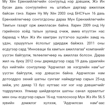
Мү Хён Ерөнхийлөг­чийн сонгуульд нэр дэвшиж, Жэ Ин
Бусан дахь сонгуулийнх нь штабын даргаар ажиллаж
байсан гэнэ. Харин Ну Мү Хён 2003 онд БНСУ-ын 16 дахь
Ерөнхийлөгчөөр сонгогдсоны дараа Мүн Ерөнхийлөгчийн
Тамгын газарт орж ажилласан байна. Харин 2009 онд Ну
гэрийнхээ хойд талын ууланд очиж, амиа егүүтгэн нас
барахад ч Мүн Жэ Ин хамтран зүтгэгчээ эцсийн замд нь
үдэн, оршуулгын ёслолыг удирдаж байжээ. 2011 оны
есдүгээр сард “Инноваци ба хамтын ажиллагаа” компанийг
үүсгэн байгуулж, төлөөлөгчөөр нь ажиллах болсон. Дараа
жил нь буюу 2012 оны дөрөвдүгээр сард 19 дахь удаагийн
бүх нийтийн сонгуулиар “Ардчилал эв нэгдлийн нам”-ыг
үүсгэн байгуулж, нэр дэвшсэн байна. Ардчилсан нам
дотооддоо эхний шатны сунгааг наймдугаар сарын 25-нд
хийж, улс даяар 13 бүс нутгаас нэг нэг нэр дэвшигчийг
тодруулжээ. Улмаар шийдвэрлэх шатны санал хураалтыг
мөн оны есдүгээр сарын 16-нд товлосноор Мүн Жэ Ин 56.5
хувийн дэмжлэг хүлээж, “Ардчилсан нам”-аас