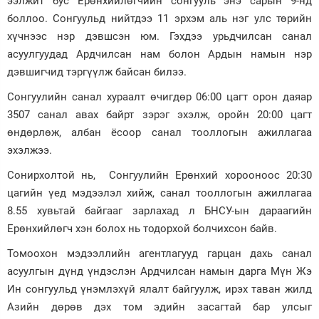
ээлжит бус Ерөнхийлөгчийн сонгууль энэ сарын 9-нд
боллоо. Сонгуульд нийтдээ 11 эрхэм аль нэг улс төрийн
Зурхай
хүчнээс нэр дэвшсэн юм. Гэхдээ урьдчилсан санал
асуулгуудад Ардчилсан нам болон Ардын намын нэр
дэвшигчид тэргүүлж байсан билээ.
Сонгуулийн санал хураалт өчигдөр 06:00 цагт орон даяар
3507 санал авах байрт зэрэг эхэлж, оройн 20:00 цагт
өндөрлөж, албан ёсоор санал тооллогын ажиллагаа
эхэлжээ.
Сонирхолтой нь, Сонгуулийн Ерөнхий хорооноос 20:30
цагийн үед мэдээлэл хийж, санал тооллогын ажиллагаа
8.55 хувьтай байгааг зарлахад л БНСУ-ын дараагийн
Ерөнхийлөгч хэн болох нь тодорхой болчихсон байв.
Томоохон мэдээллийн агент­лагууд гарцан дахь санал
асуулгын дүнд үндэслэн Ардчилсан намын дарга Мүн Жэ
Ин сонгуульд үнэмлэхүй ялалт байгуулж, ирэх таван жилд
Азийн дөрөв дэх том эдийн засагтай бар улсыг