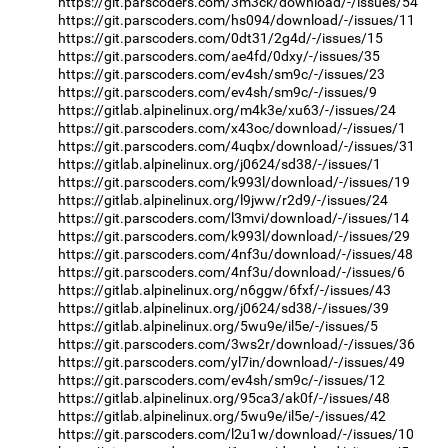
https://git.parscoders.com/3m3ck/download/-/issues/54
https://git.parscoders.com/hs094/download/-/issues/11
https://git.parscoders.com/0dt31/2g4d/-/issues/15
https://git.parscoders.com/ae4fd/0dxy/-/issues/35
https://git.parscoders.com/ev4sh/sm9c/-/issues/23
https://git.parscoders.com/ev4sh/sm9c/-/issues/9
https://gitlab.alpinelinux.org/m4k3e/xu63/-/issues/24
https://git.parscoders.com/x43oc/download/-/issues/1
https://git.parscoders.com/4uqbx/download/-/issues/31
https://gitlab.alpinelinux.org/j0624/sd38/-/issues/1
https://git.parscoders.com/k993l/download/-/issues/19
https://gitlab.alpinelinux.org/l9jww/r2d9/-/issues/24
https://git.parscoders.com/l3mvi/download/-/issues/14
https://git.parscoders.com/k993l/download/-/issues/29
https://git.parscoders.com/4nf3u/download/-/issues/48
https://git.parscoders.com/4nf3u/download/-/issues/6
https://gitlab.alpinelinux.org/n6ggw/6fxf/-/issues/43
https://gitlab.alpinelinux.org/j0624/sd38/-/issues/39
https://gitlab.alpinelinux.org/5wu9e/il5e/-/issues/5
https://git.parscoders.com/3ws2r/download/-/issues/36
https://git.parscoders.com/yl7in/download/-/issues/49
https://git.parscoders.com/ev4sh/sm9c/-/issues/12
https://gitlab.alpinelinux.org/95ca3/ak0f/-/issues/48
https://gitlab.alpinelinux.org/5wu9e/il5e/-/issues/42
https://git.parscoders.com/l2u1w/download/-/issues/10