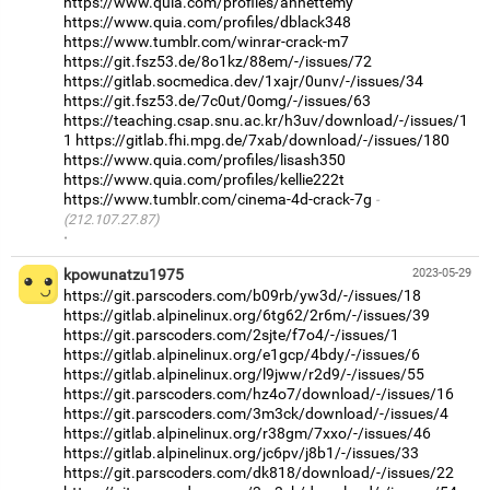
https://www.quia.com/profiles/annettemy
https://www.quia.com/profiles/dblack348
https://www.tumblr.com/winrar-crack-m7
https://git.fsz53.de/8o1kz/88em/-/issues/72
https://gitlab.socmedica.dev/1xajr/0unv/-/issues/34
https://git.fsz53.de/7c0ut/0omg/-/issues/63
https://teaching.csap.snu.ac.kr/h3uv/download/-/issues/1
1
https://gitlab.fhi.mpg.de/7xab/download/-/issues/180
https://www.quia.com/profiles/lisash350
https://www.quia.com/profiles/kellie222t
https://www.tumblr.com/cinema-4d-crack-7g
(212.107.27.87)
·
kpowunatzu1975
2023-05-29
https://git.parscoders.com/b09rb/yw3d/-/issues/18
https://gitlab.alpinelinux.org/6tg62/2r6m/-/issues/39
https://git.parscoders.com/2sjte/f7o4/-/issues/1
https://gitlab.alpinelinux.org/e1gcp/4bdy/-/issues/6
https://gitlab.alpinelinux.org/l9jww/r2d9/-/issues/55
https://git.parscoders.com/hz4o7/download/-/issues/16
https://git.parscoders.com/3m3ck/download/-/issues/4
https://gitlab.alpinelinux.org/r38gm/7xxo/-/issues/46
https://gitlab.alpinelinux.org/jc6pv/j8b1/-/issues/33
https://git.parscoders.com/dk818/download/-/issues/22