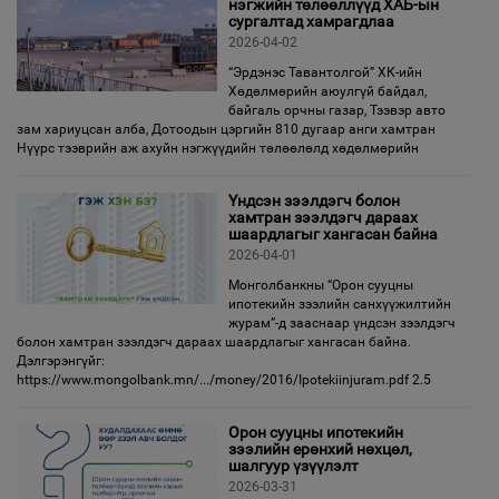
нэгжийн төлөөллүүд ХАБ-ын
сургалтад хамрагдлаа
2026-04-02
“Эрдэнэс Тавантолгой” ХК-ийн
Хөдөлмөрийн аюулгүй байдал,
байгаль орчны газар, Тээвэр авто
зам хариуцсан алба, Дотоодын цэргийн 810 дугаар анги хамтран
Нүүрс тээврийн аж ахуйн нэгжүүдийн төлөөлөлд хөдөлмөрийн
Үндсэн зээлдэгч болон
хамтран зээлдэгч дараах
шаардлагыг хангасан байна
2026-04-01
Монголбанкны “Орон сууцны
ипотекийн зээлийн санхүүжилтийн
журам”-д зааснаар үндсэн зээлдэгч
болон хамтран зээлдэгч дараах шаардлагыг хангасан байна.
Дэлгэрэнгүйг:
https://www.mongolbank.mn/.../money/2016/Ipotekiinjuram.pdf 2.5
Орон сууцны ипотекийн
зээлийн ерөнхий нөхцөл,
шалгуур үзүүлэлт
2026-03-31