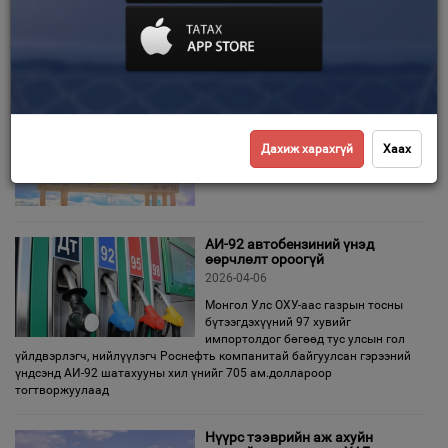
Банканд зээлийн төлбөрийг төлнө
Зурхай
Улсын бүртгэлийг мэдүүлгийг
банкны салбарт бөглөнө Улсын бүртгэлийн нэгжид очиж бүртгэл
хийлгэх Санамж: Барьцаанаас чөлөөлөх
52.9 тэрбум төгрөгийг орон
нутгийн төсөвт төвлөрүүлжээ
2026-04-14
Дахиж харахгүй
Хаах
АИ-92 автобензиний үнэд
өөрчлөлт ороогүй
2026-04-06
Монгол Улс ОХУ-аас газрын тосны
бүтээгдэхүүний 97 хувийг
импортолдог бөгөөд тус улсын гол
үйлдвэрлэгч, нийлүүлэгч Роснефть компанитай байгуулсан гэрээний
үндсэнд АИ-92 шатахууны хил үнийг 705 ам.доллароор
тогтворжуулаад
Нүүрс тээврийн аж ахуйн