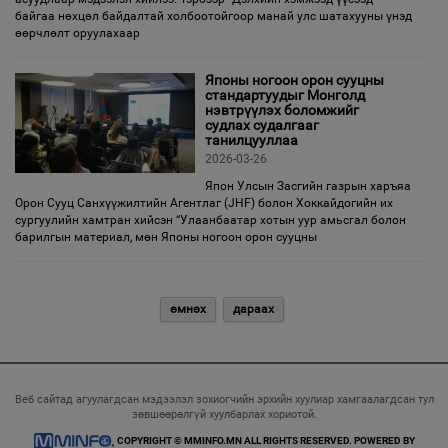
байгаа нөхцөл байдалтай холбоотойгоор манай улс шатахууны үнэд
өөрчлөлт оруулахаар
Японы ногоон орон сууцны
стандартуудыг Монголд
нэвтрүүлэх боломжийг
судлах судалгааг
танилцууллаа
2026-03-26
Япон Улсын Засгийн газрын харъяа
Орон Сууц Санхүүжилтийн Агентлаг (JHF) болон Хоккайдогийн их
сургуулийн хамтран хийсэн “Улаанбаатар хотын уур амьсгал болон
барилгын материал, мөн Японы ногоон орон сууцны
өмнөх
дараах
Веб сайтад агуулагдсан мэдээлэл зохиогчийн эрхийн хуулиар хамгаалагдсан тул
зөвшөөрөлгүй хуулбарлах хориотой.
COPYRIGHT © MMINFO.MN ALL RIGHTS RESERVED. POWERED BY