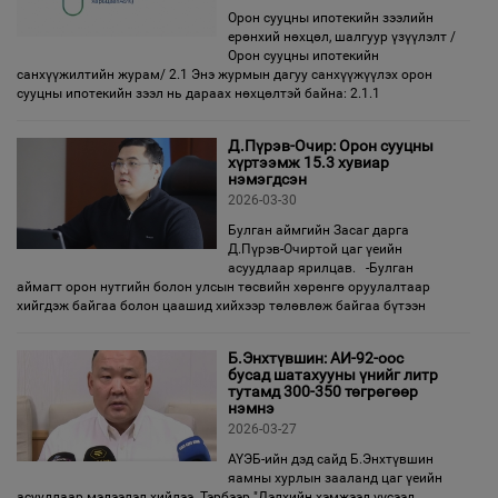
Орон сууцны ипотекийн зээлийн
ерөнхий нөхцөл, шалгуур үзүүлэлт /
Орон сууцны ипотекийн
санхүүжилтийн журам/ 2.1 Энэ журмын дагуу санхүүжүүлэх орон
сууцны ипотекийн зээл нь дараах нөхцөлтэй байна: 2.1.1
Д.Пүрэв-Очир: Орон сууцны
хүртээмж 15.3 хувиар
нэмэгдсэн
2026-03-30
Булган аймгийн Засаг дарга
Д.Пүрэв-Очиртой цаг үеийн
асуудлаар ярилцав. -Булган
аймагт орон нутгийн болон улсын төсвийн хөрөнгө оруулалтаар
хийгдэж байгаа болон цаашид хийхээр төлөвлөж байгаа бүтээн
Б.Энхтүвшин: АИ-92-оос
бусад шатахууны үнийг литр
тутамд 300-350 төгрөгөөр
нэмнэ
2026-03-27
АҮЭБ-ийн дэд сайд Б.Энхтүвшин
яамны хурлын зааланд цаг үеийн
асуудлаар мэдээлэл хийлээ. Тэрбээр "Дэлхийн хэмжээд үүсээд