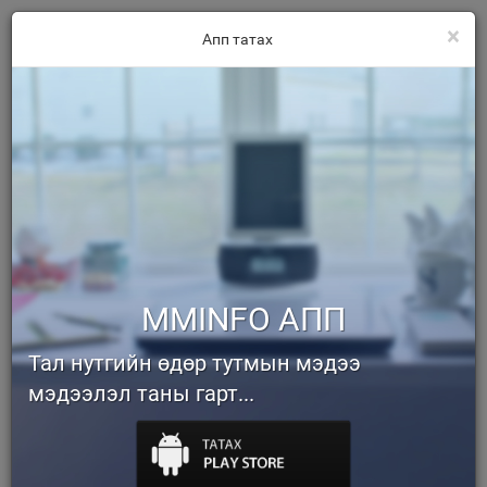
×
Апп татах
MMINFO АПП
Тал нутгийн өдөр тутмын мэдээ
мэдээлэл таны гарт...