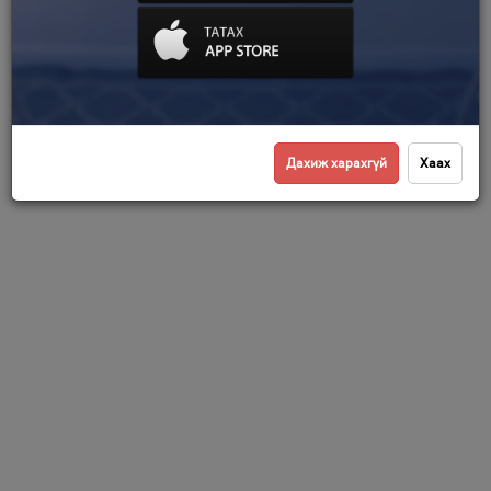
Дахиж харахгүй
Хаах