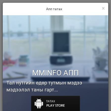
×
Апп татах
MMINFO АПП
Тал нутгийн өдөр тутмын мэдээ
мэдээлэл таны гарт...