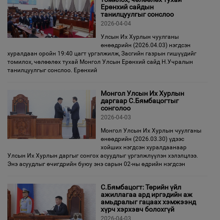
Ерөнхий сайдын
танилцуулгыг сонслоо
2026-04-04
Улсын Их Хурлын чуулганы
өнөөдрийн (2026.04.03) нэгдсэн
хуралдаан оройн 19:40 цагт үргэлжилж, Засгийн газрын гишүүдийг
томилох, чөлөөлөх тухай Монгол Улсын Ерөнхий сайд Н.Учралын
танилцуулгыг сонслоо. Ерөнхий
Монгол Улсын Их Хурлын
даргаар С.Бямбацогтыг
сонголоо
2026-04-03
Монгол Улсын Их Хурлын чуулганы
өнөөдрийн (2026.03.30) үдээс
хойших нэгдсэн хуралдаанаар
Улсын Их Хурлын даргыг сонгох асуудлыг үргэлжлүүлэн хэлэлцлээ.
Энэ асуудлыг өчигдрийн буюу энэ сарын 02-ны өдрийн нэгдсэн
С.Бямбацогт: Төрийн үйл
ажиллагаа ард иргэдийн аж
амьдралыг гацаах хэмжээнд
хүрч хэрхэвч болохгүй
2026-04-03