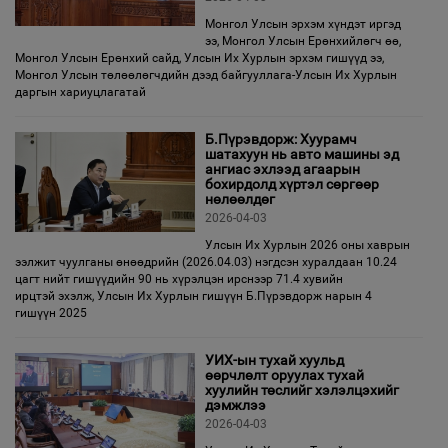
Монгол Улсын эрхэм хүндэт иргэд
ээ, Монгол Улсын Ерөнхийлөгч өө,
Монгол Улсын Ерөнхий сайд, Улсын Их Хурлын эрхэм гишүүд ээ,
Монгол Улсын төлөөлөгчдийн дээд байгууллага-Улсын Их Хурлын
даргын хариуцлагатай
Б.Пүрэвдорж: Хуурамч
шатахуун нь авто машины эд
ангиас эхлээд агаарын
бохирдолд хүртэл сөргөөр
нөлөөлдөг
2026-04-03
Улсын Их Хурлын 2026 оны хаврын
ээлжит чуулганы өнөөдрийн (2026.04.03) нэгдсэн хуралдаан 10.24
цагт нийт гишүүдийн 90 нь хүрэлцэн ирснээр 71.4 хувийн
ирцтэй эхэлж, Улсын Их Хурлын гишүүн Б.Пүрэвдорж нарын 4
гишүүн 2025
УИХ-ын тухай хуульд
өөрчлөлт оруулах тухай
хуулийн төслийг хэлэлцэхийг
дэмжлээ
2026-04-03