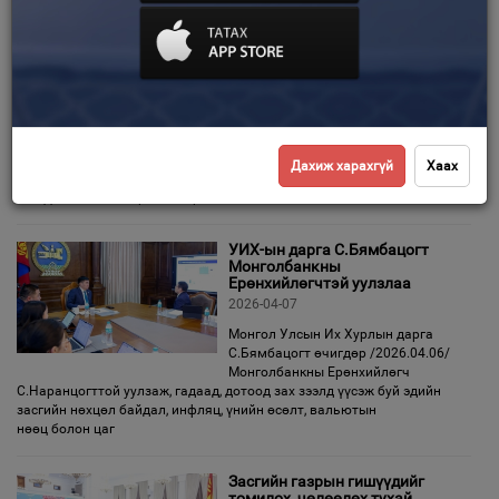
С.Бямбацогт парламент дахь
таван намын удирдлагатай
Зурхай
уулзаж, санал солилцлоо
2026-04-07
Монгол Улсын Их Хурлын дарга
С.Бямбацогт
өчигдөр (2026.04.06) Улсын Их
хуралд суудалтай таван намын удирдлагыг хүлээн авч
Дахиж харахгүй
Хаах
уулзав. Уулзалтад Монгол Улсын Ерөнхий сайд, Улсын Их Хурлын
гишүүн, МАН-ын дарга Н.Учрал,
УИХ-ын дарга С.Бямбацогт
Монголбанкны
Ерөнхийлөгчтэй уулзлаа
2026-04-07
Монгол Улсын Их Хурлын дарга
С.Бямбацогт өчигдөр /2026.04.06/
Монголбанкны Ерөнхийлөгч
С.Наранцогттой уулзаж, гадаад, дотоод зах зээлд үүсэж буй эдийн
засгийн нөхцөл байдал, инфляц, үнийн өсөлт, вальютын
нөөц болон цаг
Засгийн газрын гишүүдийг
томилох, чөлөөлөх тухай