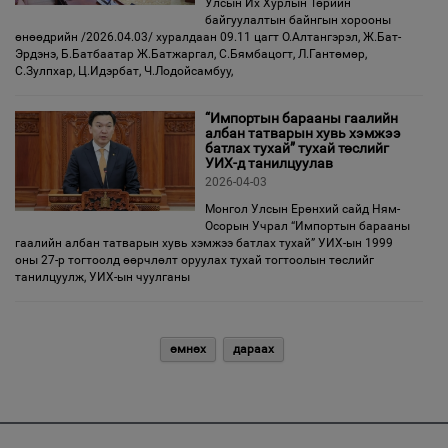
Улсын Их Хурлын Төрийн
байгуулалтын байнгын хорооны
өнөөдрийн /2026.04.03/ хуралдаан 09.11 цагт О.Алтангэрэл, Ж.Бат-
Эрдэнэ, Б.Батбаатар Ж.Батжаргал, С.Бямбацогт, Л.Гантөмөр,
С.Зулпхар, Ц.Идэрбат, Ч.Лодойсамбуу,
“Импортын барааны гаалийн
албан татварын хувь хэмжээ
батлах тухай” тухай төслийг
УИХ-д танилцуулав
2026-04-03
Монгол Улсын Ерөнхий сайд Ням-
Осорын Учрал “Импортын барааны
гаалийн албан татварын хувь хэмжээ батлах тухай” УИХ-ын 1999
оны 27-р тогтоолд өөрчлөлт оруулах тухай тогтоолын төслийг
танилцуулж, УИХ-ын чуулганы
өмнөх
дараах