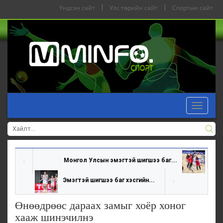
Үндсэн сайт
|
Улс төрийн сайт
|
Спортын сайт
Toggle
navigat
Монгол Улсын эмэгтэй шигшээ баг...
Эмэгтэй шигшээ баг хэсгийн...
Өнөөдрөөс дараах замыг хоёр хоног
хааж шинэчилнэ