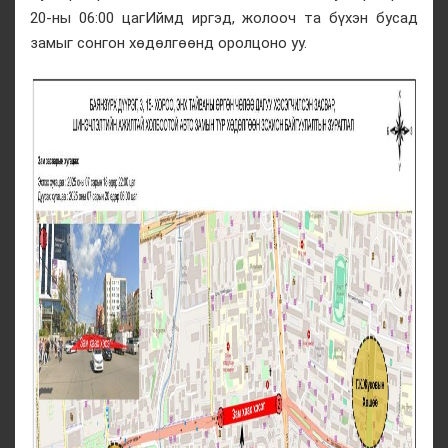
20-ны 06:00 цагИймд иргэд, жолооч та бүхэн бусад
замыг сонгон хөдөлгөөнд оролцоно уу.