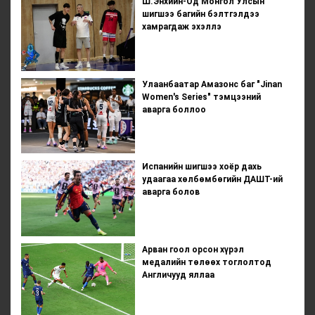
Ш.Энхийн-Од Монгол Улсын
шигшээ багийн бэлтгэлдээ
хамрагдаж эхэллэ
Улаанбаатар Амазонс баг "Jinan
Women's Series" тэмцээний
аварга боллоо
Испанийн шигшээ хоёр дахь
удаагаа хөлбөмбөгийн ДАШТ-ий
аварга болов
Арван гоол орсон хүрэл
медалийн төлөөх тоглолтод
Англичууд яллаа