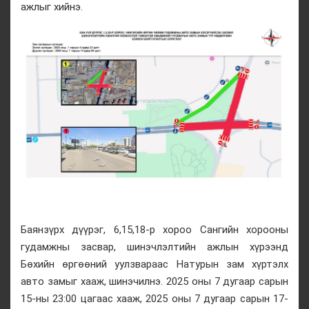
ажлыг хийнэ.
Баянзүрх дүүрэг, 6,15,18-р хороо Сангийн хорооны
гудамжны засвар, шинэчлэлтийн ажлын хүрээнд
Бөхийн өргөөний уулзвараас Натурын зам хүртэлх
авто замыг хааж, шинэчилнэ. 2025 оны 7 дугаар сарын
15-ны 23:00 цагаас хааж, 2025 оны 7 дугаар сарын 17-