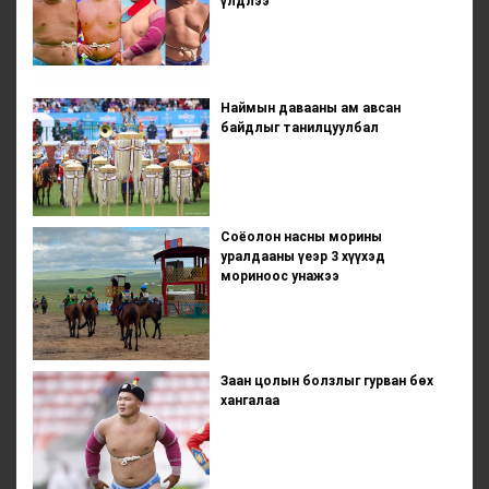
үлдлээ
Наймын давааны ам авсан
байдлыг танилцуулбал
Соёолон насны морины
уралдааны үеэр 3 хүүхэд
мориноос унажээ
Заан цолын болзлыг гурван бөх
хангалаа