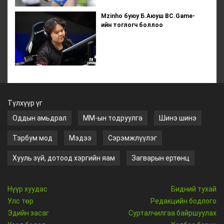
Mzinho буюу Б.Аюуш BC.Game-
ийн тоглогч боллоо
Түлхүүр үг
Оддын амьдрал
ММ-ын тодруулга
Шинэ шинэ
Тэрбум мод
Мэдээ
Сэрэмжлүүлэг
Хууль зүй, дотоод хэргийн яам
Загварын ертөнц
Нүүр хуудас
Бидний тухай
Улс төр
Редакцийн бодлого
Эдийн засаг
Сурталчилгаа байршуулах