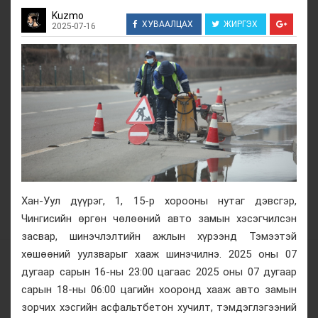
Kuzmo
ХУВААЛЦАХ
ЖИРГЭХ
2025-07-16
Хан-Уул дүүрэг, 1, 15-р хорооны нутаг дэвсгэр,
Чингисийн өргөн чөлөөний авто замын хэсэгчилсэн
засвар, шинэчлэлтийн ажлын хүрээнд Тэмээтэй
хөшөөний уулзварыг хааж шинэчилнэ. 2025 оны 07
дугаар сарын 16-ны 23:00 цагаас 2025 оны 07 дугаар
сарын 18-ны 06:00 цагийн хооронд хааж авто замын
зорчих хэсгийн асфальтбетон хучилт, тэмдэглэгээний