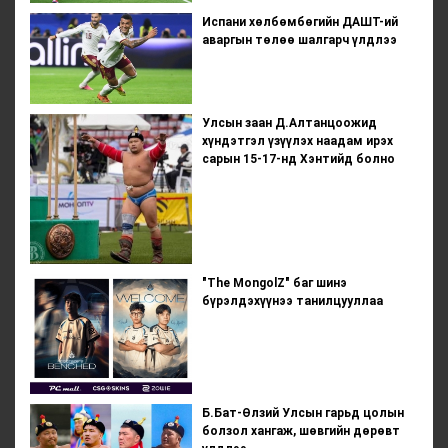
Испани хөлбөмбөгийн ДАШТ-ий
аваргын төлөө шалгарч үлдлээ
Улсын заан Д.Алтанцоожид
хүндэтгэл үзүүлэх наадам ирэх
сарын 15-17-нд Хэнтийд болно
"The MongolZ" баг шинэ
бүрэлдэхүүнээ танилцууллаа
Б.Бат-Өлзий Улсын гарьд цолын
болзол хангаж, шөвгийн дөрөвт