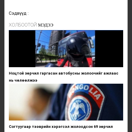
Сэдвүүд :
ХОЛБООТОЙ
МЭДЭЭ
Ноцтой зөрчил гаргасан автобусны жолоочийг ажлаас
нь чөлөөлжээ
Согтуугаар тээврийн хэрэгсэл жолоодсон 69 зөрчил