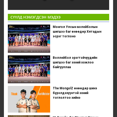
СҮҮЛД НЭМЭГДСЭН МЭДЭЭ
Монгол Улсын волейболын
шигшээ баг өнөөдөр Хятадын
эсрэг тоглоно
Воллейбол эрэгтэйчүүдийн
шигшээ баг эхний хожлоо
байгууллаа
The MongolZ өнөөдөр шинэ
бүрэлдэхүүнтэй эхний
тоглолтоо хийнэ