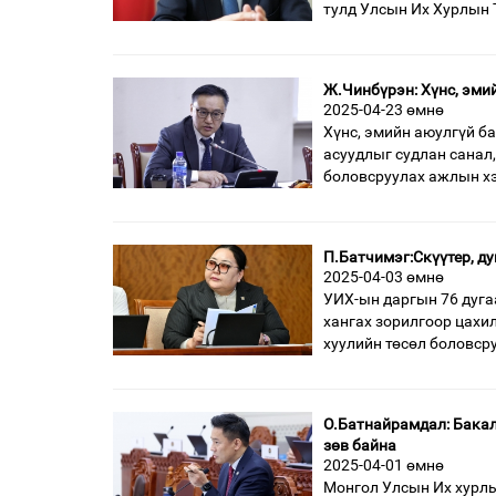
тулд Улсын Их Хурлын 
Ж.Чинбүрэн: Хүнс, эми
2025-04-23 өмнө
Хүнс, эмийн аюулгүй б
асуудлыг судлан санал,
боловсруулах ажлын хэ
П.Батчимэг:Скүүтер, д
2025-04-03 өмнө
УИХ-ын даргын 76 дуг
хангах зорилгоор цахил
хуулийн төсөл боловср
О.Батнайрамдал: Бакал
зөв байна
2025-04-01 өмнө
Монгол Улсын Их хурлы