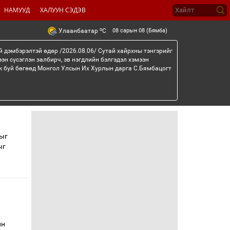
НАМУУД
ХАЛУУН СЭДЭВ
o
08 сарын 08 (Бямба)
Улаанбаатар
C
й дэмбэрэлтэй өдөр /2026.08.06/ Сутай хайрхны тэнгэрийг
эн сүсэглэн залбирч, эв нэгдлийн бэлгэдэл хэмээн
эж буй бөгөөд Монгол Улсын Их Хурлын дарга С.Бямбацогт
рыг
ыг
йн