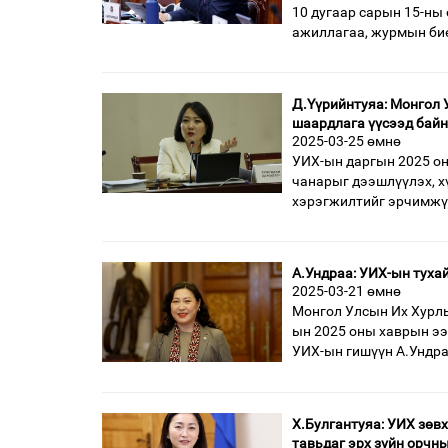
10 дугаар сарын 15-ны
ажиллагаа, журмын бие
Д.Үүрийнтуяа: Монгол 
шаардлага үүсээд бай
2025-03-25 өмнө
УИХ-ын даргын 2025 о
чанарыг дээшлүүлэх, х
хэрэгжилтийг эрчимжүү
А.Ундраа: УИХ-ын туха
2025-03-21 өмнө
Монгол Улсын Их Хурлы
ын 2025 оны хаврын ээ
УИХ-ын гишүүн А.Ундр
Х.Булгантуяа: УИХ зөв
тавьдаг эрх зүйн орчн