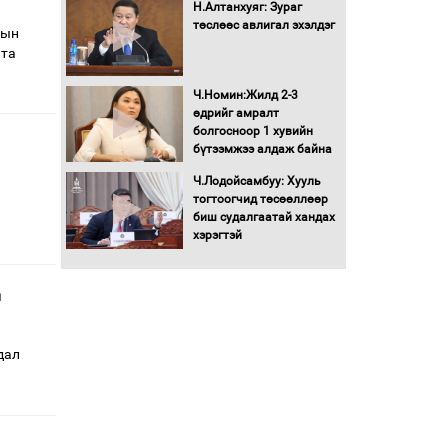
Н.Алтанхуяг: Зураг
төслөөс авлигал эхэлдэг
сын
 та
Ч.Номин:Жилд 2-3
өдрийг амралт
болгосноор 1 хувийн
бүтээмжээ алдаж байна
Ч.Лодойсамбуу: Хууль
тогтоогчид төсөөллөөр
биш судалгаатай хандах
хэрэгтэй
н
дал