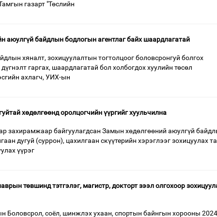
Тамгын газарт "Төслийн
йн аюулгүй байдлын бодлогын агентлаг байх шаардлагатай
айдлын хяналт, зохицуулалтын тогтолцоог боловсронгуй болгох
 дүгнэлт гаргах, шаардлагатай бол холбогдох хуулийн төсөл
сгийн ахлагч, УИХ-ын
угуйтай хөдөлгөөнд оролцогчийн үүргийг хуульчилна
аар захирамжаар байгуулагдсан Замын хөдөлгөөний аюулгүй байдл
гаан дугуй (суррон), цахилгаан скүүтерийн хэрэглээг зохицуулах т
уулах үүрэг
аврын төвшинд тэтгэлэг, магистр, докторт зээл олгохоор зохицуул
н Боловсрол, соёл, шинжлэх ухаан, спортын байнгын хорооны 202