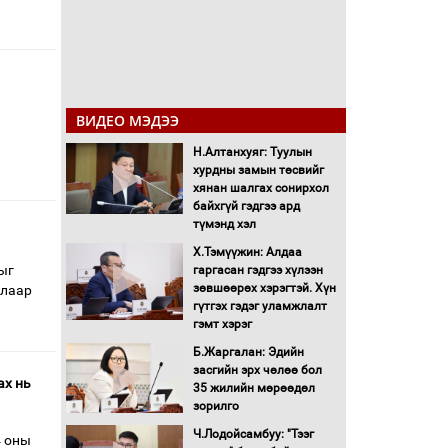
ВИДЕО МЭДЭЭ
Н.Алтанхуяг: Туулын
хурдны замын төсвийг
хянан шалгах сонирхол
байхгүй гэдгээ ард
түмэнд хэл
Х.Тэмүүжин: Алдаа
ыг
гаргасан гэдгээ хүлээн
зөвшөөрөх хэрэгтэй. Хүн
алаар
гүтгэх гэдэг уламжлалт
гэмт хэрэг
Б.Жаргалан: Эдийн
засгийн эрх чөлөө бол
ах нь
35 жилийн мөрөөдөл
зорилго
Ч.Лодойсамбуу: "Тээг
4 оны