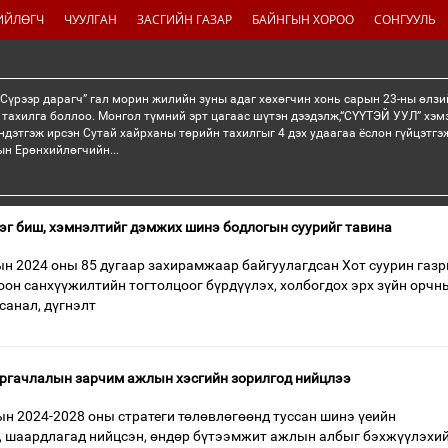
ИЙЛӨГЧ
ЧУУЛГАН
ЗАСГИЙН ГАЗАР
БАЙНГЫН ХОРОО
СОНГУУЛЬ
“Сүрээр дарагч” гал морин жилийн зуны адаг хөхөгчин хонь сарын 23-ны өлзи
 тахилга боллоо. Монгол түмний эрт цагаас шүтэн дээдэлж,“СҮҮТЭЙ УУЛ” хэмэ
ндэтгэж ирсэн Сутай хайрханы төрийн тахилгыг 4 дэх удаагаа ёслон гүйцэтг
н Ерөнхийлөгчийн...
эг биш, хэмнэлтийг дэмжих шинэ бодлогын суурийг тавина
н 2024 оны 85 дугаар захирамжаар байгуулагдсан Хот суурин газ
оон санхүүжилтийн тогтолцоог бүрдүүлэх, холбогдох эрх зүйн орчн
санал, дүгнэлт
аргачлалын зарчим ажлын хэсгийн зорилгод нийцлээ
н 2024-2028 оны стратеги төлөвлөгөөнд туссан шинэ үеийн
, шаардлагад нийцсэн, өндөр бүтээмжит ажлын албыг бэхжүүлэхи