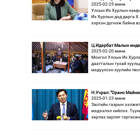
2025-02-25 өмнө
Улсын Их Хурлын намры
Их Хурлын дэд дарга Х
хэрхэн дүгнэж байна в
Ц.Идэрбат:Малын инде
2025-02-20 өмнө
Монгол Улсын Их Хурл
даатгалын тухай хуульд
мэдүүлсэн хуулийн төс
Н.Учрал: "Орано Майни
2025-01-23 өмнө
Засгийн газрын ээлжит
мэдээлэл хийлээ. Түүни
зарлах зарлиг гаргаса