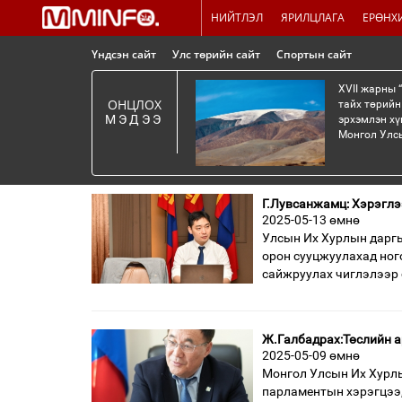
НИЙТЛЭЛ
ЯРИЛЦЛАГА
ЕРӨНХ
Үндсэн сайт
Улс төрийн сайт
Спортын сайт
XVII жарны 
ОНЦЛОХ
тайх төрийн
МЭДЭЭ
эрхэмлэн хү
Монгол Улсы
Г.Лувсанжамц: Хэрэглэ
2025-05-13 өмнө
Улсын Их Хурлын даргы
орон сууцжуулахад ног
сайжруулах чиглэлээр 
Ж.Галбадрах:Төслийн 
2025-05-09 өмнө
Монгол Улсын Их Хурлы
парламентын хэрэгцээ