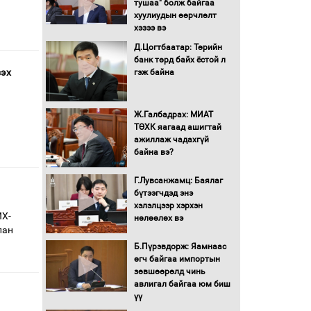
тушаа" болж байгаа
хуулиудын өөрчлөлт
хэзээ вэ
Д.Цогтбаатар: Төрийн
банк төрд байх ёстой л
зэх
гэж байна
Ж.Галбадрах: МИАТ
ТӨХК яагаад ашигтай
ажиллаж чадахгүй
байна вэ?
Г.Лувсанжамц: Баялаг
бүтээгчдэд энэ
хэлэлцээр хэрхэн
ИХ-
нөлөөлөх вэ
лан
Б.Пүрэвдорж: Яамнаас
өгч байгаа импортын
зөвшөөрөлд чинь
авлигал байгаа юм биш
үү