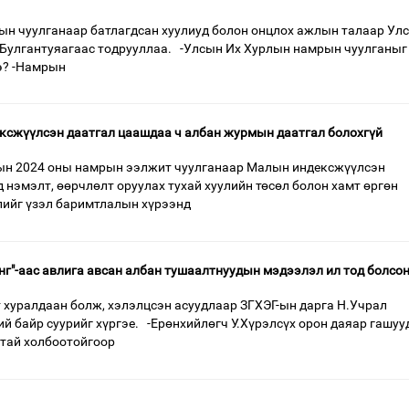
н чуулганаар батлагдсан хуулиуд болон онцлох ажлын талаар Ул
.Булгантуяагаас тодрууллаа. -Улсын Их Хурлын намрын чуулганыг
э? -Намрын
ксжүүлсэн даатгал цаашдаа ч албан журмын даатгал болохгүй
ын 2024 оны намрын ээлжит чуулганаар Малын индексжүүлсэн
 нэмэлт, өөрчлөлт оруулах тухай хуулийн төсөл болон хамт өргөн
лийг үзэл баримтлалын хүрээнд
нг"-аас авлига авсан албан тушаалтнуудын мэдээлэл ил тод болсо
 хуралдаан болж, хэлэлцсэн асуудлаар ЗГХЭГ-ын дарга Н.Учрал
й байр суурийг хүргэе. -Ерөнхийлөгч У.Хүрэлсүх орон даяар гашуу
нтай холбоотойгоор