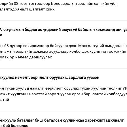
 өдрийн 02 тоот тогтоолоор Боловсролын зээлийн сангийн үйл
лэлтэд хяналт шалгалт хийх,
Улс хүн амын бодлогоо үндэсний аюулгүй байдлын хэмжээнд авч ү
на
ны 68 дугаар захирамжаар байгуулагдсан Монгол хүний амьдралын
үн амын өсөлтийг дэмжих асуудлаар холбогдох хууль тогтоомжийн
лэх, үр нөлөөг дээшлүүлэх
й хуульд нэмэлт, өөрчлөлт оруулах шаардлага үүссэн
н тухай хуульд нэмэлт, өөрчлөлт оруулах тухай хуулийн төслийг У
лжит чуулганы нээлттэй зэрэгцүүлэн өргөн барьсантай холбогдуу
аатай
хөн хууль баталдаг биш, баталсан хуулийнхаа хэрэгжилтэд хяналт
ыг бий болголоо