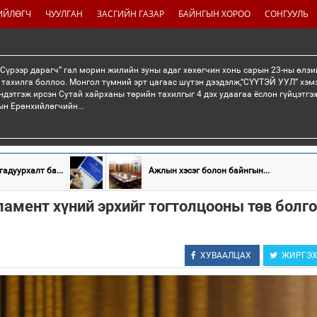
ИЙЛӨГЧ
ЧУУЛГАН
ЗАСГИЙН ГАЗАР
БАЙНГЫН ХОРОО
СОНГУУЛЬ
“Сүрээр дарагч” гал морин жилийн зуны адаг хөхөгчин хонь сарын 23-ны өлзи
 тахилга боллоо. Монгол түмний эрт цагаас шүтэн дээдэлж,“СҮҮТЭЙ УУЛ” хэмэ
ндэтгэж ирсэн Сутай хайрханы төрийн тахилгыг 4 дэх удаагаа ёслон гүйцэтг
н Ерөнхийлөгчийн...
адуурхалт ба...
Ажлын хэсэг болон байнгын...
амент хүний эрхийг тогтолцооны төв болг
ХУВААЛЦАХ
ЖИРГЭ