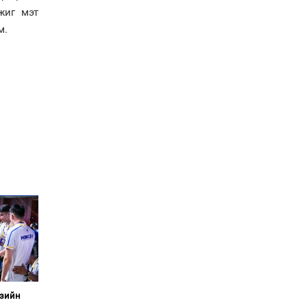
болов
жиг мэт
Энэ намар 1-6 дугаар
м.
ангийн хүүхдүүдэд
сургуулийн автобус
үйлчилнэ
Аймгуудад баригдаж
буй ДЦС-ын төслийг
үргэлжүүлэх чиглэл
өглөө
Улсын хэмжээнд АИ-92
автобензиний 17
хоногийн нөөцтэй байна
Н.Номтойбаяр: Эрт
сэрэмжлүүлэх
тогтолцоо, шинэ
технологи гамшгийн
эрсдэлийг бууруулах гол
хөшүүрэг
“280 мянган тонн хагас
Азийн
кокс, 180 мянган тонн