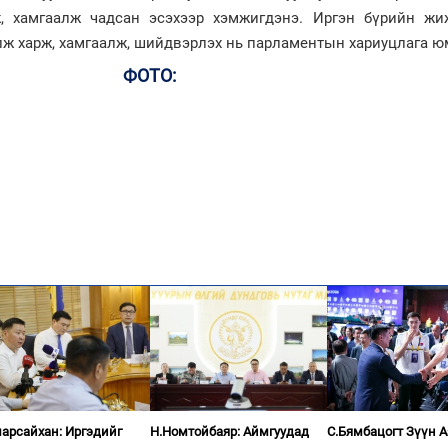
ж, хамгаалж чадсан эсэхээр хэмжигдэнэ. Иргэн бүрийн жи
лж харж, хамгаалж, шийдвэрлэх нь парламентын хариуцлага ю
ФОТО:
арсайхан: Иргэдийг
Н.Номтойбаяр: Аймгуудад
С.Бямбацогт Зүүн 