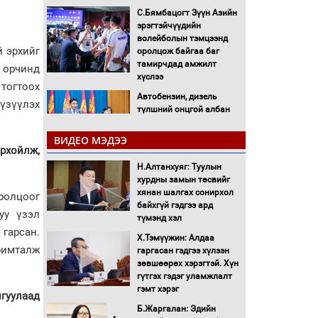
С.Бямбацогт Зүүн Азийн
эрэгтэйчүүдийн
волейболын тэмцээнд
й эрхийг
оролцож байгаа баг
тамирчдад амжилт
н орчинд
хүслээ
тогтоох
Автобензин, дизель
 үзүүлэх
түлшний онцгой албан
татварыг тэглэлээ
ВИДЕО МЭДЭЭ
орхойлж,
Санхүүгийн хэмнэлтийн
Н.Алтанхуяг: Туулын
горимд эрүүл мэндийн
хурдны замын төсвийг
салбар хамаарахгүй
хянан шалгах сонирхол
ролцоог
байхгүй гэдгээ ард
уу үзэл
Нөөцийн махны
түмэнд хэл
худалдаа, борлуулалтыг
 гарсан.
Х.Тэмүүжин: Алдаа
нээлттэй ил тод болгоно
аримталж
гаргасан гэдгээ хүлээн
зөвшөөрөх хэрэгтэй. Хүн
Монгол Улс “COP17”-д
гүтгэх гэдэг уламжлалт
“Тал хээрийн
гэмт хэрэг
йгуулаад
төлөвлөгөө”-гөө
Б.Жаргалан: Эдийн
танилцуулна