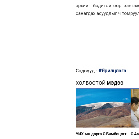
эрхийг бодитойгоор ханга
санагдах асуудлыг ч томруу
#Ярилцлага
Сэдвүүд :
ХОЛБООТОЙ
МЭДЭЭ
УИХ-ын дарга С.Бямбацогт
С.Ам