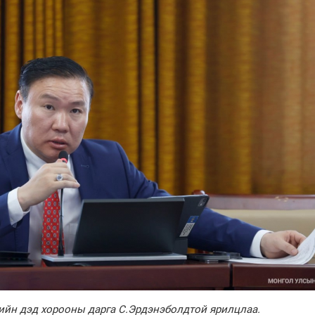
ийн дэд хорооны дарга
С.Эрдэнэболдтой ярилцлаа.