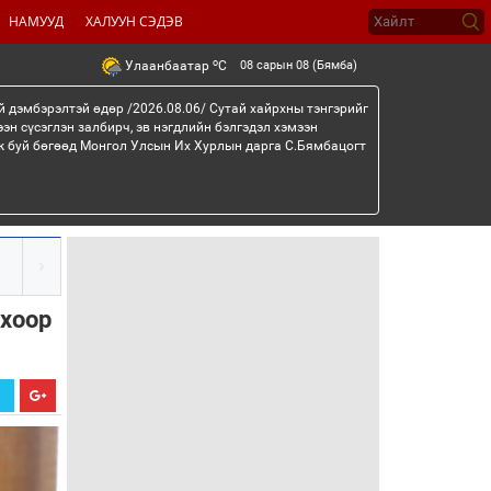
НАМУУД
ХАЛУУН СЭДЭВ
o
08 сарын 08 (Бямба)
Улаанбаатар
C
й дэмбэрэлтэй өдөр /2026.08.06/ Сутай хайрхны тэнгэрийг
эн сүсэглэн залбирч, эв нэгдлийн бэлгэдэл хэмээн
эж буй бөгөөд Монгол Улсын Их Хурлын дарга С.Бямбацогт
охоор
Х