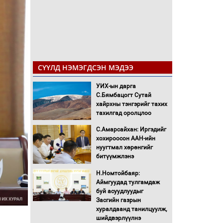
СҮҮЛД НЭМЭГДСЭН МЭДЭЭ
УИХ-ын дарга
С.Бямбацогт Сутай
хайрхны тэнгэрийг тахих
тахилгад оролцлоо
С.Амарсайхан: Иргэдийг
хохироосон ААН-ийн
нуугтмал хөрөнгийг
битүүмжлэнэ
Н.Номтойбаяр:
Аймгуудад тулгамдаж
буй асуудлуудыг
Засгийн газрын
хуралдаанд танилцуулж,
шийдвэрлүүлнэ