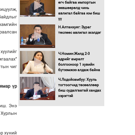
Бага орлоготой
өгч байгаа импортын
иргэдийн орлогод
зөвшөөрөлд чинь
ицуулж,
татвар ногдуулахгүй
авлигал байгаа юм биш
 байдлыг
байх эрх зүйн орчныг
үү
бүрдүүллээ
хамгийн
Н.Алтанхуяг: Зураг
раалсан
Хөшөө бүтсэн түүхийг
төслөөс авлигал эхэлдэг
өгүүлэх 7 баримт
хуулийг
Хөвсгөл нуурын лусыг
Ч.Номин:Жилд 2-3
тахих төрийн тахилгын
гаалах”
өдрийг амралт
ёслол боллоо
болгосноор 1 хувийн
лтын чиг
бүтээмжээ алдаж байна
“Хар жагсаалт”-ын
Ч.Лодойсамбуу: Хууль
асуудлыг цэгцлэх
тогтоогчид төсөөллөөр
 ямар үр
чиглэлээр
биш судалгаатай хандах
Монголбанкны
хэрэгтэй
удирдлагад 30 хоногийн
биш. Энэ
хугацаатай үүрэг өглөө
х Хурлын
Ерөнхий сайд Н.Учрал
олимпиадын хүрээнд
гарсан зардлыг
шийдвэрлэж өгөхөөр
эр хүний