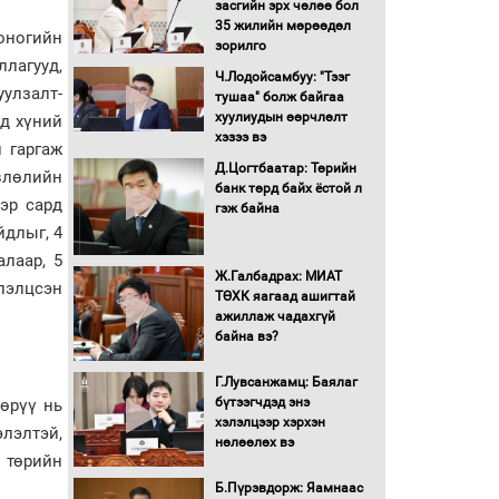
засгийн эрх чөлөө бол
16 төрлийн эмийг нэг эх
35 жилийн мөрөөдөл
хоногийн
үүсвэрээс худалдан авах
зорилго
журмыг баталлаа
лагууд,
Ч.Лодойсамбуу: "Тээг
улзалт-
тушаа" болж байгаа
Бүх шатанд хэмнэлтийн
хуулиудын өөрчлөлт
нд хүний
горимд шилжиж, найр
хэзээ вэ
 гаргаж
наадам, зөвлөгөөн,
Д.Цогтбаатар: Төрийн
гадаад томилолтыг
влөлийн
банк төрд байх ёстой л
хориглолоо
эр сард
гэж байна
Сайд нар төсвөө хэрхэн
йдлыг, 4
зарцуулах вэ?
лаар, 5
Ж.Галбадрах: МИАТ
элэлцсэн
ТӨХК яагаад ашигтай
ажиллаж чадахгүй
Засгийн газрын ээлжит
байна вэ?
хуралдаан болж байна
Г.Лувсанжамц: Баялаг
бүтээгчдэд энэ
өрүү нь
Автомашинд улсын
хэлэлцээр хэрхэн
дугаарын тэгш,
элэлтэй,
нөлөөлөх вэ
сондгойгоор шатахуун
 төрийн
олгоно
Б.Пүрэвдорж: Яамнаас