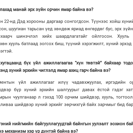
алахад манай эрх зүйн орчин ямар байна вэ
?
ын 22-нд Дэд хорооны даргаар сонгогдсон. Түүнээс хойш хүни
сон, шуугиан тарьсан үед хөндөж яриад өнгөрдөг бус, эрх зүй
анхаарч шинэчлэл хийх шаардлагатайг ойлгосон. Хууль 
хөн хууль батлаад зогсох биш, түүний хэрэгжилт, хүний эрхэд
эгтэй.
 хугацаанд
бүх үйл ажиллагаагаа “хүн төвтэй” байхаар тод
ээнд хүний эрхийн чиглэлд ямар ахиц гарч байна вэ?
ментын үйл ажиллагааг илүү чадавхжуулах, иргэдийн о
йдвэр бүр хүний эрхийн шалгуурыг давах ёстой гэдэг хат
мрын чуулганаар л гэхэд 100 орчим шийдвэр, хууль, тогтоол
 аливаа шийдвэр хүний эрхийг зөрчихгүй байх зарчмыг бид б
гэний нийгмийн байгууллагуудтай байнгын уулзалт зохион ба
нэ механизм хэр үр дүнтэй байна вэ
?