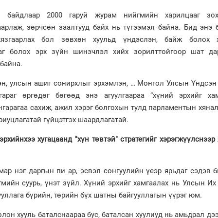
 байдлаар 2000 гаруй журам нийгмийн харилцааг зох
гаарлаж, зөрчсөн заалтууд байх нь түгээмэл байна. Бид энэ
хязгаарлах бол зөвхөн хуульд үндэслэн, байж болох 
даг болох эрх зүйн шинэчлэл хийх зорилттойгоор шат да
байна.
н, улсын ашиг сонирхлыг эрхэмлэн, … Монгол Улсын Үндсэн 
араг өргөдөг бөгөөд энэ агуулгаараа “хүний эрхийг хам
тангарагаа сахиж, ажил хэрэг болгохын тулд парламентын хяна
риуцлагатай гүйцэтгэх шаардлагатай.
эрхийнхээ хугацаанд "хүн төвтэй" стратегийг хэрэгжүүлснээр
мар нэг даргын пи ар, эсвэл сонгуулийн үеэр ярьдаг сэдэв 
гмийн суурь, үнэт зүйл. Хүний эрхийг хамгаалах нь Улсын И
ууллага бүрийн, төрийн бүх шатны байгууллагын үүрэг юм.
лон хууль баталснаараа бус, баталсан хуулиуд нь амьдрал дэ