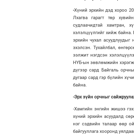
-
Хүний эрхийн дэд хороо 20
Лхагва гарагт төр хувийн
судлаачидтай хамтран, х
хэлэлцүүлгийг хийж байна.
эрхийн чухал асуудлуудыг 
эхэлсэн. Тухайлбал, өнгө
ээлжит нэгдсэн хэлэлцүүлэ
НҮБ-ын зөвлөмжийн хэрэгжил
дүгээр сард Байгаль орчны
дугаар сард гэр бүлийн хү
байна.
-Эрх зүйн орчныг сайжруула
-Хамгийн энгийн жишээ гэх
хүний эрхийн асуудалд сөр
нэг сэдвийн талаар өөр ой
байгууллага хооронд уялдаа