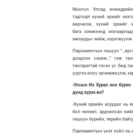
Монгол Улсад өнөөдрийн
тэдгээрт хүний эрхийг хяз
өөрчилж, хүний эрхийг 
бага хэмжээнд хязгаарла
ажлуудыг хийж, хэрэгжүүлж 
Парламентын гишүүн “…иргэ
дээдлэн сахиж…” гэж танг
тангарагтай гэсэн үг. Бид 
үүргээ илүү эрчимжүүлж, ха
-Улсын Их Хурал энэ бүрэн 
дүнд хүрэх вэ
?
-Хүний эрхийн асуудал нь я
бол чөлөөт, ардчилсан ний
гишүүн бүрийн, төрийн байг
Парламентын үнэт зүйл нь о