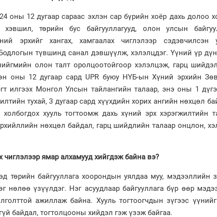
24 оны 12 дугаар сараас эхлэн сар бүрийн хоёр дахь долоо 
 хэвшил, төрийн бус байгууллагууд, олон улсын байгуул
үний эрхийг хангах, хамгаалах чиглэлээр сэдэвчилсэн у
 Бодлогын түвшинд санал дэвшүүлж, хэлэлцдэг. Үүний үр дү
нийгмийн олон талт оролцоотойгоор хэлэлцэж, гарц шийдэл
рсөн оны 12 дугаар сард UPR буюу НҮБ-ын Хүний эрхийн Зө
гт илгээх Монгол Улсын тайлангийн талаар, энэ оны 1 дүгэ
тийн тухай, 3 дугаар сард хүүхдийн хорих ангийн нөхцөл ба
 холбогдох хууль тогтоомж дахь хүний эрх хэрэгжилтийн та
чирхийллийн нөхцөл байдал, гарц шийдлийн талаар онцлон, х
х чиглэлээр ямар алхамууд хийгдэж байна вэ?
эд төрийн байгууллага хоорондын уялдаа муу, мэдээллийн з
өг нөлөө үзүүлдэг. Нэг асуудлаар байгууллага бүр өөр мэдэ
лголттой ажиллаж байна. Хууль тогтоогчдын зүгээс үүнийг
гүй байдал, тогтолцооны хийдэл гэж үзэж байгаа.