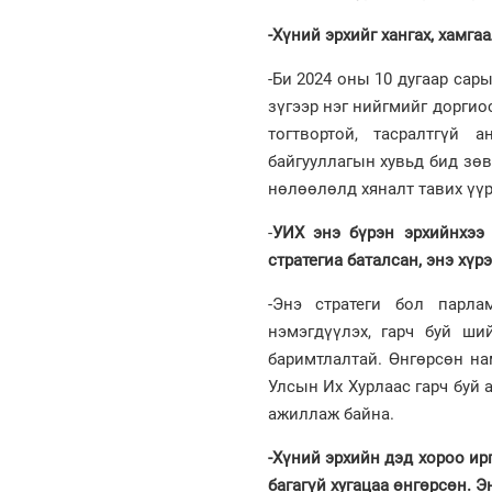
-Хүний
эрхийг хангах, хамга
-Би 2024 оны 10 дугаар сар
зүгээр нэг нийгмийг доргио
тогтвортой, тасралтгүй 
байгууллагын хувьд бид зөв
нөлөөлөлд хяналт тавих үүр
-
УИХ энэ бүрэн эрхийнхээ
стратегиа
баталсан, энэ хүр
-Энэ стратеги бол парла
нэмэгдүүлэх, гарч буй ши
баримтлалтай. Өнгөрсөн на
Улсын Их Хурлаас гарч буй
ажиллаж байна.
-Хүний эрхийн дэд хороо ир
багагүй хугацаа өнгөрсөн. Э