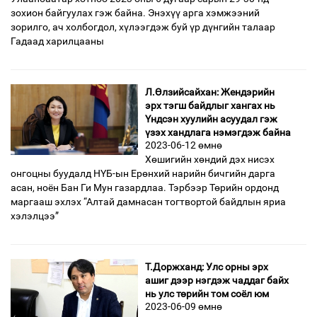
зохион байгуулах гэж байна. Энэхүү арга хэмжээний
зорилго, ач холбогдол, хүлээгдэж буй үр дүнгийн талаар
Гадаад харилцааны
Л.Өлзийсайхан: Жендэрийн
эрх тэгш байдлыг хангах нь
Үндсэн хуулийн асуудал гэж
үзэх хандлага нэмэгдэж байна
2023-06-12 өмнө
Хөшигийн хөндий дэх нисэх
онгоцны буудалд НҮБ-ын Ерөнхий нарийн бичгийн дарга
асан, ноён Бан Ги Мун газардлаа. Тэрбээр Төрийн ордонд
маргааш эхлэх “Алтай дамнасан тогтвортой байдлын яриа
хэлэлцээ”
Т.Доржханд: Улс орны эрх
ашиг дээр нэгдэж чаддаг байх
нь улс төрийн том соёл юм
2023-06-09 өмнө