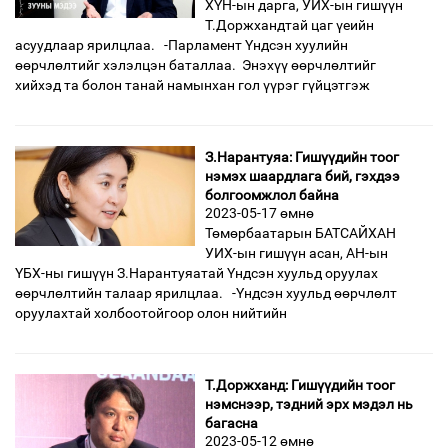
ХҮН-ын дарга, УИХ-ын гишүүн
Т.Доржхандтай цаг үеийн
асуудлаар ярилцлаа. -Парламент Үндсэн хуулийн
өөрчлөлтийг хэлэлцэн баталлаа. Энэхүү өөрчлөлтийг
хийхэд та болон танай намынхан гол үүрэг гүйцэтгэж
З.Нарантуяа: Гишүүдийн тоог
нэмэх шаардлага бий, гэхдээ
болгоомжлол байна
2023-05-17 өмнө
Төмөрбаатарын БАТСАЙХАН
УИХ-ын гишүүн асан, АН-ын
ҮБХ-ны гишүүн З.Нарантуяатай Үндсэн хуульд оруулах
өөрчлөлтийн талаар ярилцлаа. -Үндсэн хуульд өөрчлөлт
оруулахтай холбоотойгоор олон нийтийн
Т.Доржханд: Гишүүдийн тоог
нэмснээр, тэдний эрх мэдэл нь
багасна
2023-05-12 өмнө