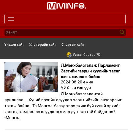
Toggle
navigation
Үндсэн сайт
Улс төрийн сайт
Спортын сайт
o
Улаанбаатар
C
Л.Мөнхбаясгалан: Парламент
Засгийн газрын хуулийн тасаг
шиг ажиллаж байна
2024-08-20 өмнө
УИХ-ын гишүүн
Л.Мөнхбаясгалантай
ярилцлаа. -Хүний эрхийн асуудал олон нийтийн анхаарлыг
татаж байна. Та Монгол Улсад хэрэгжиж буй хүний эрхийг
хангах, хамгаалах асуудалд ямар дүгнэлттэй байдаг вэ?
-Монгол