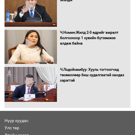
эхэлдэг
Ч.Номин:Жилд 2-3 өдрийг амралт
болгосноор 1 хувийн бүтээмжээ
алдаж байна
Ч.Лодойсамбуу: Хууль тогтоогчид
төсөөллөөр биш судалгаатай хандах
хэрэгтэй
Нүүр хуудас
Улс төр
Эдийн засаг