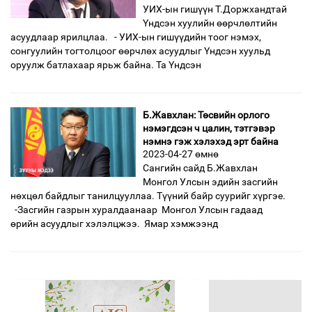
УИХ-ын гишүүн Т.Доржхандтай
Үндсэн хуулийн өөрчлөлтийн
асуудлаар ярилцлаа. - УИХ-ын гишүүдийн тоог нэмэх,
сонгуулийн тогтолцоог өөрчлөх асуудлыг Үндсэн хуульд
оруулж батлахаар ярьж байна. Та Үндсэн
Б.Жавхлан: Төсвийн орлого
нэмэгдсэн ч цалин, тэтгэвэр
нэмнэ гэж хэлэхэд эрт байна
2023-04-27 өмнө
Сангийн сайд Б.Жавхлан
Монгол Улсын эдийн засгийн
нөхцөл байдлыг танилцууллаа. Түүний байр суурийг хүргэе.
-Засгийн газрын хуралдаанаар Монгол Улсын гадаад
өрийн асуудлыг хэлэлцжээ. Ямар хэмжээнд
өмнөх
1
2
3
4
5
6
7
8
9
дараах