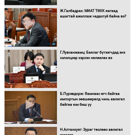
Ж.Галбадрах: МИАТ ТӨХК яагаад
ашигтай ажиллаж чадахгүй байна вэ?
Г.Лувсанжамц: Баялаг бүтээгчдэд энэ
хэлэлцээр хэрхэн нөлөөлөх вэ
Б.Пүрэвдорж: Яамнаас өгч байгаа
импортын зөвшөөрөлд чинь авлигал
байгаа юм биш үү
Н.Алтанхуяг: Зураг төслөөс авлигал