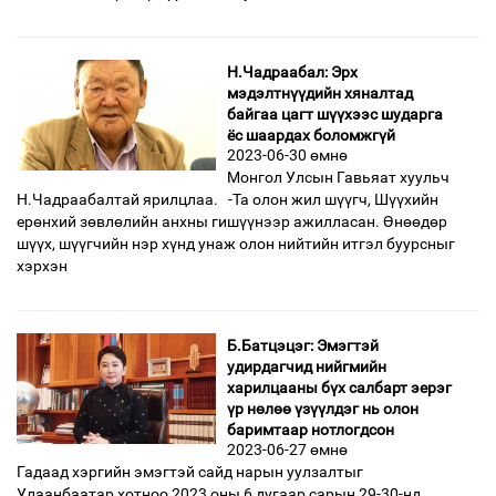
Н.Чадраабал: Эрх
мэдэлтнүүдийн хяналтад
байгаа цагт шүүхээс шударга
ёс шаардах боломжгүй
2023-06-30 өмнө
Монгол Улсын Гавьяат хуульч
Н.Чадраабалтай ярилцлаа. -Та олон жил шүүгч, Шүүхийн
ерөнхий зөвлөлийн анхны гишүүнээр ажилласан. Өнөөдөр
шүүх, шүүгчийн нэр хүнд унаж олон нийтийн итгэл буурсныг
хэрхэн
Б.Батцэцэг: Эмэгтэй
удирдагчид нийгмийн
харилцааны бүх салбарт эерэг
үр нөлөө үзүүлдэг нь олон
баримтаар нотлогдсон
2023-06-27 өмнө
Гадаад хэргийн эмэгтэй сайд нарын уулзалтыг
Улаанбаатар хотноо 2023 оны 6 дугаар сарын 29-30-нд