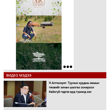
ВИДЕО МЭДЭЭ
Н.Алтанхуяг: Туулын хурдны замын
төсвийг хянан шалгах сонирхол
байхгүй гэдгээ ард түмэнд хэл