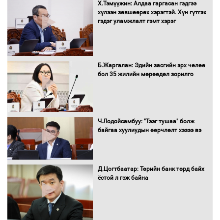
Х.Тэмүүжин: Алдаа гаргасан гэдгээ
хүлээн зөвшөөрөх хэрэгтэй. Хүн гүтгэх
гэдэг уламжлалт гэмт хэрэг
Б.Жаргалан: Эдийн засгийн эрх чөлөө
бол 35 жилийн мөрөөдөл зорилго
Ч.Лодойсамбуу: "Тээг тушаа" болж
байгаа хуулиудын өөрчлөлт хэзээ вэ
Д.Цогтбаатар: Төрийн банк төрд байх
ёстой л гэж байна