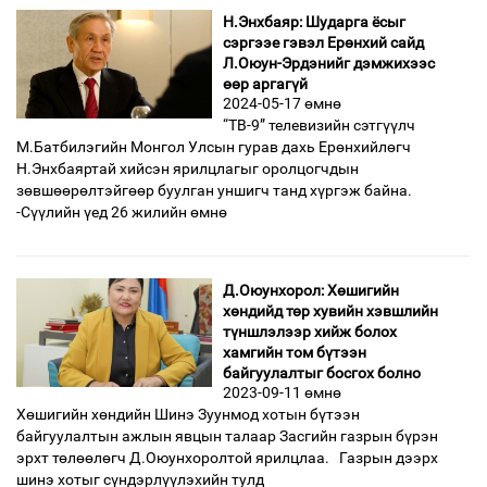
Н.Энхбаяр: Шударга ёсыг
сэргээе гэвэл Ерөнхий сайд
Л.Оюун-Эрдэнийг дэмжихээс
өөр аргагүй
2024-05-17 өмнө
“ТВ-9” телевизийн сэтгүүлч
М.Батбилэгийн Монгол Улсын гурав дахь Ерөнхийлөгч
Н.Энхбаяртай хийсэн ярилцлагыг оролцогчдын
зөвшөөрөлтэйгөөр буулган уншигч танд хүргэж байна.
-Сүүлийн үед 26 жилийн өмнө
Д.Оюунхорол: Хөшигийн
хөндийд төр хувийн хэвшлийн
түншлэлээр хийж болох
хамгийн том бүтээн
байгуулалтыг босгох болно
2023-09-11 өмнө
Хөшигийн хөндийн Шинэ Зуунмод хотын бүтээн
байгуулалтын ажлын явцын талаар Засгийн газрын бүрэн
эрхт төлөөлөгч Д.Оюунхоролтой ярилцлаа. Газрын дээрх
шинэ хотыг сүндэрлүүлэхийн тулд