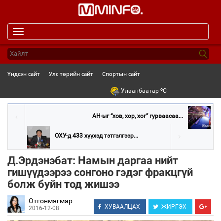
Toggle
navigation
Үндсэн сайт
Улс төрийн сайт
Спортын сайт
o
Улаанбаатар
C
АН-ыг “хов, хор, хог” гурваасаа...
ОХУ-д 433 хүүхэд тэтгэлгээр...
Д.Эрдэнэбат: Намын даргаа нийт
гишүүдээрээ сонгоно гэдэг фракцгүй
болж буйн тод жишээ
Отгонмягмар
ХУВААЛЦАХ
ЖИРГЭХ
2016-12-08