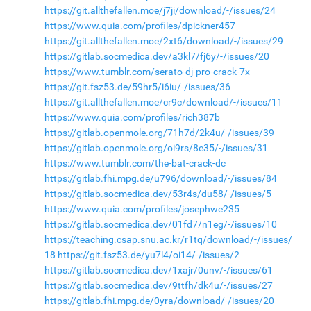
https://git.allthefallen.moe/j7ji/download/-/issues/24
https://www.quia.com/profiles/dpickner457
https://git.allthefallen.moe/2xt6/download/-/issues/29
https://gitlab.socmedica.dev/a3kl7/fj6y/-/issues/20
https://www.tumblr.com/serato-dj-pro-crack-7x
https://git.fsz53.de/59hr5/i6iu/-/issues/36
https://git.allthefallen.moe/cr9c/download/-/issues/11
https://www.quia.com/profiles/rich387b
https://gitlab.openmole.org/71h7d/2k4u/-/issues/39
https://gitlab.openmole.org/oi9rs/8e35/-/issues/31
https://www.tumblr.com/the-bat-crack-dc
https://gitlab.fhi.mpg.de/u796/download/-/issues/84
https://gitlab.socmedica.dev/53r4s/du58/-/issues/5
https://www.quia.com/profiles/josephwe235
https://gitlab.socmedica.dev/01fd7/n1eg/-/issues/10
https://teaching.csap.snu.ac.kr/r1tq/download/-/issues/
18
https://git.fsz53.de/yu7l4/oi14/-/issues/2
https://gitlab.socmedica.dev/1xajr/0unv/-/issues/61
https://gitlab.socmedica.dev/9ttfh/dk4u/-/issues/27
https://gitlab.fhi.mpg.de/0yra/download/-/issues/20