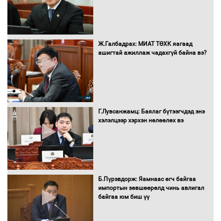
албан татварыг тэглэлээ
Ж.Галбадрах: МИАТ ТӨХК яагаад
ашигтай ажиллаж чадахгүй байна вэ?
Санхүүгийн хэмнэлтийн горимд эрүүл
мэндийн салбар хамаарахгүй
Г.Лувсанжамц: Баялаг бүтээгчдэд энэ
Нөөцийн махны худалдаа,
хэлэлцээр хэрхэн нөлөөлөх вэ
борлуулалтыг нээлттэй ил тод
болгоно
Монгол Улс “COP17”-д “Тал хээрийн
Б.Пүрэвдорж: Яамнаас өгч байгаа
төлөвлөгөө”-гөө танилцуулна
импортын зөвшөөрөлд чинь авлигал
байгаа юм биш үү