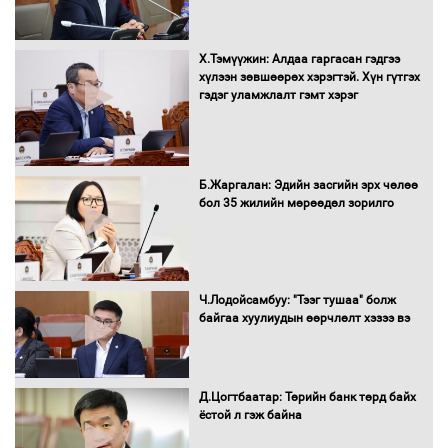
Х.Тэмүүжин: Алдаа гаргасан гэдгээ
С.Амарсайхан: Иргэдийг хохироосон
хүлээн зөвшөөрөх хэрэгтэй. Хүн гүтгэх
ААН-ийн нуугтмал хөрөнгийг
гэдэг уламжлалт гэмт хэрэг
битүүмжлэнэ
Б.Жаргалан: Эдийн засгийн эрх чөлөө
Н.Номтойбаяр: Аймгуудад тулгамдаж
бол 35 жилийн мөрөөдөл зорилго
буй асуудлуудыг Засгийн газрын
хуралдаанд танилцуулж,
шийдвэрлүүлнэ
С.Бямбацогт Зүүн Азийн
Ч.Лодойсамбуу: "Тээг тушаа" болж
эрэгтэйчүүдийн волейболын тэмцээнд
байгаа хуулиудын өөрчлөлт хэзээ вэ
оролцож байгаа баг тамирчдад
амжилт хүслээ
Д.Цогтбаатар: Төрийн банк төрд байх
ёстой л гэж байна
Автобензин, дизель түлшний онцгой