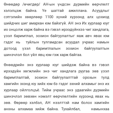
Өнөөдөр /өчигдөр/ АН-ын үндсэн дүрмийн өөрчлөлт
хэлэлцэж байна. Үе шаттай ажиллана. Асуудлыг
сэтгэлийн хөөрлөөр 1100 хүний хүрээнд алх цохиод
шийдчих шиг амархан юм байхгүй. АН энэ Их хурлаар юуг
их онцолж харж байна вэ гэвэл ирээдүйнхээ чиг хандлага,
үзэл баримтлал, зохион байгуулалтыг яаж авч явах юм
гэдэг нь туйлын тулгамдсан асуудал учраас намын
дотоод үзэл баримтлалын зохион байгуулалтын
шинэчлэл бол үйл явц юм гэж харж байгаа.
Өнөөдрийн энэ хурлаар юуг шийдэж байна вэ гэвэл
ирээдүйн хөгжлийн энэ чиг хандлага руугаа зөв үзэл
баримтлалтай, зохион байгуулалттай орохын тулд
хамгийн эхэнд юу хийх юм бэ гэдэг эхний алхамыг энэ их
хурлаар ойлголцъё. Тийм учраас энэ удаагийн дүрмийн
шинэчлэл зөвхөн нэмэлт өөрчлөлтийн хүрээнд явах нь
зөв. Өөрөөр хэлбэл, АН нээлттэй нам болох хамгийн
анхны алхамаа хийж байна. Тухайлбал, намынхаа