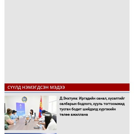
СҮҮЛД НЭМЭГДСЭН МЭДЭЭ
Д.Энхтуяа: Иргэдийн санал, хүсэлтийг
салбарын бодлого, хууль тогтоомжид
тусган бодит шийдэлд хүргэхийн
төлөө ажиллана