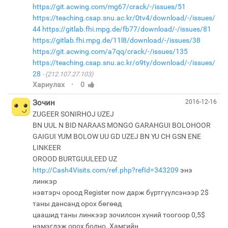
https://git.acwing.com/mg67/crack/-/issues/51
https://teaching.csap.snu.ac.kr/0tv4/download/-/issues/
44
https://gitlab.fhi.mpg.de/fb77/download/-/issues/81
https://gitlab.fhi.mpg.de/11l8/download/-/issues/38
https://git.acwing.com/a7qq/crack/-/issues/135
https://teaching.csap.snu.ac.kr/o9ty/download/-/issues/
28
(212.107.27.103)
·
Хариулах
0
Зочин
2016-12-16
ZUGEER SONIRHOJ UZEJ
BN UUL N BID NARAAS MONGO GARAHGUI BOLOHOOR
GAIGUI YUM BOLOW UU GD UZEJ BN YU CH GSN ENE
LINKEER
OROOD BURTGUULEED UZ
http://Cash4Visits.com/ref.php?refId=343209
энэ
линкэр
нэвтэрч ороод Register now дарж бүртгүүлсэнээр 2$
таны дансанд орох бөгөөд
цаашид таны линкээр зочилсон хүний тоогоор 0,5$
нэмэгдэж орох болно. Хамгийн