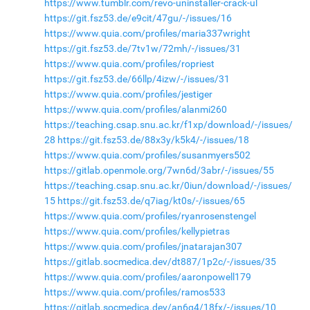
https://www.tumblr.com/revo-uninstaller-crack-ul
https://git.fsz53.de/e9cit/47gu/-/issues/16
https://www.quia.com/profiles/maria337wright
https://git.fsz53.de/7tv1w/72mh/-/issues/31
https://www.quia.com/profiles/ropriest
https://git.fsz53.de/66llp/4izw/-/issues/31
https://www.quia.com/profiles/jestiger
https://www.quia.com/profiles/alanmi260
https://teaching.csap.snu.ac.kr/f1xp/download/-/issues/
28
https://git.fsz53.de/88x3y/k5k4/-/issues/18
https://www.quia.com/profiles/susanmyers502
https://gitlab.openmole.org/7wn6d/3abr/-/issues/55
https://teaching.csap.snu.ac.kr/0iun/download/-/issues/
15
https://git.fsz53.de/q7iag/kt0s/-/issues/65
https://www.quia.com/profiles/ryanrosenstengel
https://www.quia.com/profiles/kellypietras
https://www.quia.com/profiles/jnatarajan307
https://gitlab.socmedica.dev/dt887/1p2c/-/issues/35
https://www.quia.com/profiles/aaronpowell179
https://www.quia.com/profiles/ramos533
https://gitlab.socmedica.dev/an6q4/18fx/-/issues/10