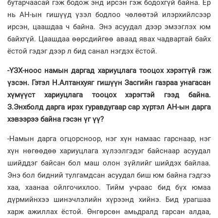
бутарчаасай гэж бодож энд ирсэн гэж бодохгүй байна. Ер
нь АН-ын гишүүд үзэл бодлоо чөлөөтэй илэрхийлсээр
ирсэн, цаашдаа ч байна. Энэ асуудал дээр эмзэглэх юм
байхгүй. Цаашдаа өөрсдийгөө аваад явах чадвартай байх
ёстой гэдэг дээр л бид санал нэгдэх ёстой.
-ҮЗХ-ноос намын даргад хариуцлага тооцох хэрэггүй гэж
үзсэн. Гэтэл Н.Алтанхуяг гишүүн Засгийн газраа унагасан
хүмүүст хариуцлага тооцох хэрэгтэй гээд байна.
З.Энхболд дарга ирэх гуравдугаар сар хүртэл АН-ын дарга
хэвээрээ байна гэсэн үг үү?
-Намын дарга огцорсноор, нэг хүн намаас гарснаар, нэг
хүн нөгөөдөө хариуцлага хүлээлгэдэг байснаар асуудал
шийддэг байсан бол маш олон зүйлийг шийдэх байлаа.
Энэ бол бидний тулгамдсан асуудал биш юм байна гэдгээ
хаа, хаанаа ойлгочихлоо. Тийм учраас бид бүх юмаа
дүрмийнхээ шинэчлэлийн хүрээнд хийнэ. Бид урагшаа
харж ажиллах ёстой. Өнгөрсөн амьдралд гарсан алдаа,