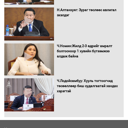
16 төрлийн эмийг нэг эх үүсвэрээс
Н.Алтанхуяг: Зураг төслөөс авлигал
худалдан авах журмыг баталлаа
эхэлдэг
Бүх шатанд хэмнэлтийн горимд
шилжиж, найр наадам, зөвлөгөөн,
Ч.Номин:Жилд 2-3 өдрийг амралт
гадаад томилолтыг хориглолоо
болгосноор 1 хувийн бүтээмжээ
алдаж байна
Сайд нар төсвөө хэрхэн зарцуулах вэ?
Ч.Лодойсамбуу: Хууль тогтоогчид
төсөөллөөр биш судалгаатай хандах
хэрэгтэй
Засгийн газрын ээлжит хуралдаан
болж байна