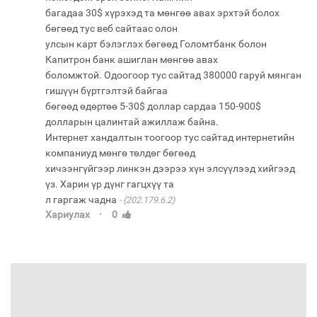
багадаа 30$ хүрэхэд та мөнгөө авах эрхтэй болох
бөгөөд тус веб сайтаас олон
улсын карт бэлэглэх бөгөөд Голомтбанк болон
Капитрон банк ашиглан мөнгөө авах
боломжтой. Одоогоор тус сайтад 380000 гаруй мянган
гишүүн бүртгэлтэй байгаа
бөгөөд өдөртөө 5-30$ доллар сардаа 150-900$
долларын цалинтай ажиллаж байна.
Интернет хандалтын тоогоор тус сайтад интернетийн
компаниуд мөнгө төлдөг бөгөөд
хичээнгүйгээр линкэн дээрээ хүн элсүүлээд хийгээд
үз. Харин үр дүнг гагцхүү та
л гаргаж чадна
(202.179.6.2)
·
Хариулах
0