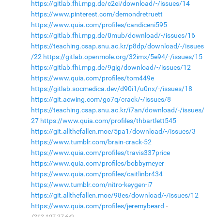
https://gitlab.fhi.mpg.de/c2ei/download/-/issues/14
https://www.pinterest.com/demondretruett
https://www.quia.com/profiles/candiceni595
https://gitlab.fhi.mpg.de/0mub/download/-/issues/16
https://teaching.csap.snu.ac.kr/p8dp/download/-/issues
/22
https://gitlab.openmole.org/32imx/5e94/-/issues/15
https://gitlab.fhi.mpg.de/9gig/download/-/issues/12
https://www.quia.com/profiles/tom449e
https://gitlab.socmedica.dev/d90i1/u0nx/-/issues/18
https://git.acwing.com/go7q/crack/-/issues/8
https://teaching.csap.snu.ac.kr/i7an/download/-/issues/
27
https://www.quia.com/profiles/thbartlett545
https://git.allthefallen.moe/5pa1/download/-/issues/3
https://www.tumblr.com/brain-crack-52
https://www.quia.com/profiles/travis337price
https://www.quia.com/profiles/bobbymeyer
https://www.quia.com/profiles/caitlinbr434
https://www.tumblr.com/nitro-keygen-i7
https://git.allthefallen.moe/98es/download/-/issues/12
https://www.quia.com/profiles/jeremybeard
(212.107.27.64)