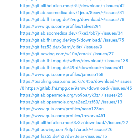
https://git.allthefallen.moe/r5il/download/-/issues/42
https://gitlab.socmedica.dev/1jeua/8ecw/-/issues/31
https://gitlab.fhi.mpg.de/2vqg/download/-/issues/78
https://www.quia.com/profiles/talves294
https://gitlab.socmedica.dev/r7xe3/bb7j/-/issues/34
https://gitlab.fhi.mpg.de/9xy5/download/-/issues/75
https://git.fsz53.de/x3amj/di6r/-/issues/9
https://git.acwing.com/w10a/crack/-/issues/27
https://gitlab.fhi.mpg.de/w8rw/download/-/issues/138
https://gitlab.fhi.mpg.de/49rd/download/-/issues/41
https://www.quia.com/profiles/jameso168
https://teaching.csap.snu.ac.kr/d45a/download/-/issues
/8
https://gitlab.fhi.mpg.de/9smw/download/-/issues/45
https://gitlab.openmole.org/vo9oa/yk3z/-/issues/25
https://gitlab.openmole.org/a2az2/zf50/-/issues/13
https://www.quia.com/profiles/sean123an
https://www.quia.com/profiles/trevorva451
https://git.allthefallen.moe/3z3z/download/-/issues/22
https://git.acwing.com/k8p1/crack/-/issues/26
https://git.fsz53.de/h27dw/3eia/-/issues/15