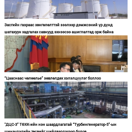
Засгийн газраас хөнгөлөлттэй зээлээр дэмжсэний үр дүнд
шатахуун хадгалах савнууд эхнээсээ ашиглалтад орж байна
“Цааснаас чөлөөлье” зөвлөлдөх хэлэлцүүлэг боллоо
"ДЦС-3” ТӨХК-ийн нэн шаардлагатай “Турбингенератор-5”-ын
шинэчлэлийн төсвийг шийдвэрлэхээр болов