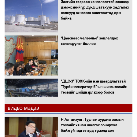
Засгийн газраас хөнгөлөлттэй зээлээр
дэмжсэний үр дүнд шатахуун хадгалах
савнууд эхнээсээ ашиглалтад орж
байна
“Цааснаас чөлөөлье” зөвлөлдөх
хэлэлцүүлэг боллоо
"ДЦС-3” ТӨХК-ийн нэн шаардлагатай
“Турбингенератор-5”-ын шинэчлэлийн
төсвийг шийдвэрлэхээр болов
ВИДЕО МЭДЭЭ
УИХ-ын дарга С.Бямбацогт Сутай
Н.Алтанхуяг: Туулын хурдны замын
хайрхны тэнгэрийг тахих тахилгад
төсвийг хянан шалгах сонирхол
оролцлоо
байхгүй гэдгээ ард түмэнд хэл