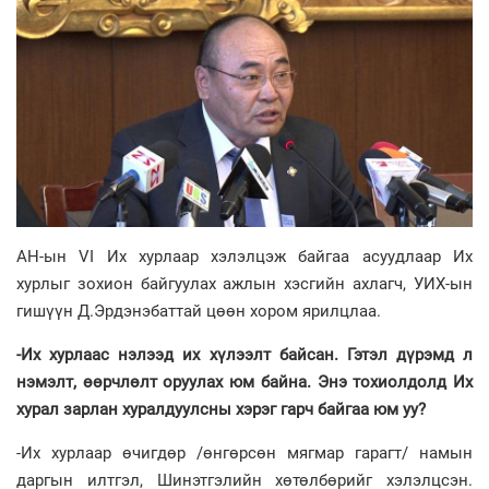
АН-ын VI Их хурлаар хэлэлцэж байгаа асуудлаар Их
хурлыг зохион байгуулах ажлын хэсгийн ахлагч, УИХ-ын
гишүүн Д.Эрдэнэбаттай цөөн хором ярилцлаа.
-Их хурлаас нэлээд их хүлээлт байсан. Гэтэл дүрэмд л
нэмэлт, өөрчлөлт оруулах юм байна. Энэ тохиолдолд Их
хурал зарлан хуралдуулсны хэрэг гарч байгаа юм уу?
-Их хурлаар өчигдөр /өн­гөрсөн мягмар гарагт/ намын
даргын илтгэл, Шинэтгэлийн хөтөлбөрийг хэлэлцсэн.