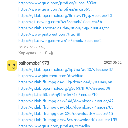
https://www.quia.com/profiles/russell509st
https://www.quia.com/profiles/erica565t
https://gitlab.openmole.org/8mltw/f1gq/-/issues/23
https://git.acwing.com/6zt5/crack/-/issues/36
https://gitlab.socmedica.dev/4tjou/c9jj/-/issues/54
https://www.pinterest.com/trauf8f
https://git.acwing.com/wn1n/crack/-/issues/2
(212.107.27.116)
·
Хариулах
0
baihomobe1978
2023-06-02
https://gitlab.openmole.org/hp7na/aq40/-/issues/37
https://www.pinterest.com/drwbliue
https://gitlab.fhi.mpg.de/v3lg/download/-/issues/68
https://gitlab.openmole.org/g3d63/ll19/-/issues/38
https://git.fsz53.de/rq96n/6n76/-/issues/10
https://gitlab.fhi.mpg.de/x84d/download/-/issues/42
https://gitlab.fhi.mpg.de/06ko/download/-/issues/83
https://gitlab.fhi.mpg.de/r52c/download/-/issues/45
https://gitlab.fhi.mpg.de/w8rw/download/-/issues/153
https://www.quia.com/profiles/crmedlin