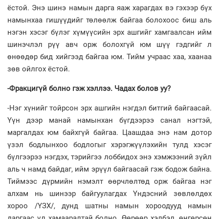
ёстой. Энэ шинэ намын дарга яаж харагдах вэ гэхээр бүх
намынхаа гишүүдийг төлөөлж байгаа болохоос биш аль
нэгэн хэсэг бүлэг хүмүүсийн эрх ашгийг хамгаалсан ийм
шинэчлэл рүү авч орж болохгүй юм шүү гэдгийг л
өнөөдөр бид хийгээд байгаа юм. Тийм учраас хаа, хаанаа
зөв ойлгох ёстой.
-Фракцигүй болно гэж хэллээ. Чадах болов уу?
-Нэг хүнийг тойрсон эрх ашгийн нэгдэл битгий байгаасай.
Үүн дээр манай намынхан бүгдээрээ санал нэгтэй,
маргалдах юм байхгүй байгаа. Цаашдаа энэ нам дотор
үзэл бодлынхоо бодлогыг хэрэгжүүлэхийн тулд хэсэг
бүлгээрээ нэгдэх, тэрийгээ лоббидох энэ хэмжээний зүйл
аль ч намд байдаг, ийм эрүүл байгаасай гэж бодож байна.
Тиймээс дүрмийн нэмэлт өөрчлөлтөд орж байгаа нэг
алхам нь шинээр байгуулагдах Үндэсний зөвлөлдөх
хороо /ҮЗХ/, дунд шатны намын хороодууд намын
даргаас үл хамааралтай болно. Өөрөөр хэлбэл, өнгөрсөн