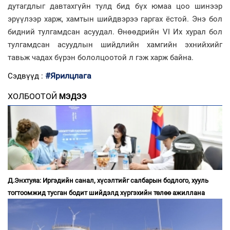
дутагдлыг давтахгүйн тулд бид бүх юмаа цоо шинээр
эрүүлээр харж, хамтын шийдвэрээ гаргах ёстой. Энэ бол
бидний тулгамдсан асуудал. Өнөөдрийн VI Их хурал бол
тулгамдсан асуудлын шийдлийн хамгийн эхнийхийг
тавьж чадах бүрэн бололцоотой л гэж харж байна.
#Ярилцлага
Сэдвүүд :
ХОЛБООТОЙ
МЭДЭЭ
Д.Энхтуяа: Иргэдийн санал, хүсэлтийг салбарын бодлого, хууль
тогтоомжид тусган бодит шийдэлд хүргэхийн төлөө ажиллана