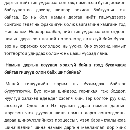
даргыг нийт гишүүдээсээ сонгож, намынхаа бүтэц зохион
байгуулалтаа дахиад шинээр зохион байгуулъя гэж
байгаа. Ер нь бол намын даргаа нийт гишүүдээрээ
сонгоно гэдэг нь фракцигүй болж байгаагийн хамгийн тод
жишээ юм. Өөрөөр хэлбэл, нийт гишүүдээсээ сонгогдсон
намын дарга хэн нэгний нөлөөлөлд автахгүй байх бүрэн
эрх нь хэрэгжих бололцоо нь үүснэ. Энэ хүрээнд намыг
тогтвортой удирдах боломж нь цааш үүсээд явна.
-Намын даргын асуудал ярихгүй байна гээд бухимдаж
байгаа гишүүд олон байх шиг байна?
-Манай гишүүдийн зарим нь бухимдаж байгааг
буруутгахгүй. Бүх юмаа шийдээд гарчихъя гэж боддог,
нуулгүй хэлэхэд өдөөдөг хэсэг ч бий. Тэр болгон руу бид
алхахгүй. Одоо энэ Их хурлын дараа намын даргын
марафон явж дуусаад шинэ намын дарга сонгогдсоны
дараа шинэчлэлийнхээ процессыг, үзэл баримтлалынхаа
шинэчлэлийг шинэ намын даргын манлайлал дор хийх