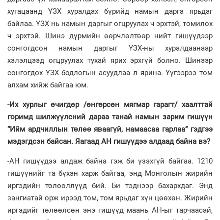
хугацаанд ҮЗХ хуралдах бүрийд намын дарга ярьдаг
байлаа. ҮЗХ нь намын даргыг огцруулах ч эрхтэй, томилох
ч эрхтэй. Шинэ дүрмийн өөрчлөлтөөр нийт гишүүдээр
сонгогдсон намын даргыг ҮЗХ-ны хуралдаанаар
хэлэлцээд огцруулах тухай ярих эрхгүй болно. Шинээр
сонгогдох ҮЗХ бодлогын асуудлаа л ярина. Үүгээрээ том
алхам хийж байгаа юм.
-Их хурлыг өчигдөр /өн­гөр­сөн мягмар гарагт/ хаалттай
горимд шилжүүлс­ний дараа танай намын зарим гишүүн
“Ийм ардчиллын төлөө яваагүй, намаасаа гарлаа” гэдгээ
мэдэгдсэн байсан. Яагаад АН гишүүдээ алдаад байна вэ?
-АН гишүүдээ алдаж байна гэж би үзэхгүй байгаа. 1210
гишүүнийг та бүхэн харж байгаа, энд Монголын жирийн
иргэдийн төлөөллүүд бий. Би тэднээр бахархдаг. Энд
зангиатай орж ирээд том, том ярьдаг хүн цөөхөн. Жирийн
иргэдийг төлөөлсөн энэ гишүүд маань АН-ыг тарчаасай,