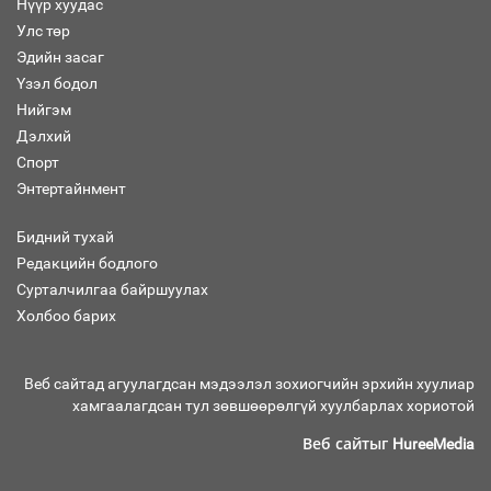
Нүүр хуудас
Улс төр
Автомашинд улсын дугаарын тэгш,
Эдийн засаг
сондгойгоор шатахуун олгоно
Үзэл бодол
Нийгэм
Дэлхий
Спорт
Энтертайнмент
Бага орлоготой иргэдийн орлогод
татвар ногдуулахгүй байх эрх зүйн
орчныг бүрдүүллээ
Бидний тухай
Редакцийн бодлого
Сурталчилгаа байршуулах
Холбоо барих
Хөшөө бүтсэн түүхийг өгүүлэх 7
баримт
Веб сайтад агуулагдсан мэдээлэл зохиогчийн эрхийн хуулиар
хамгаалагдсан тул зөвшөөрөлгүй хуулбарлах хориотой
Веб сайтыг
HureeMedia
Хөвсгөл нуурын лусыг тахих төрийн
тахилгын ёслол боллоо