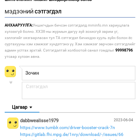
МЭДЭЭНИЙ
СЭТГЭГДЭЛ
АНХААРУУЛГА:
Уншигчдын бичсэн сэтгэгдэлд mminfo.mn хариуцлага
хүлээхгүй болно. ХХЗХ-ны журмын дагуу зүй зохисгүй зарим үг,
хэллэгийг хязгаарласан тул ТА сэтгэгдэл бичихдээ хууль зүйн болон ёс
суртахууны хэм хэмжээг хүндэтгэнэ үү. Хэм хэмжээг зөрчсөн сэтгэгдлийг
админ устгах эрхтэй. Сэтгэгдэлтэй холбоотой санал гомдлыг
99998796
утсаар хүлээн авна.
Цагаар
dabbwealisse1979
2023-06-04
https://www.tumblr.com/driver-booster-crack-7n
https://gitlab.fhi.mpg.de/1nry/download/-/issues/66