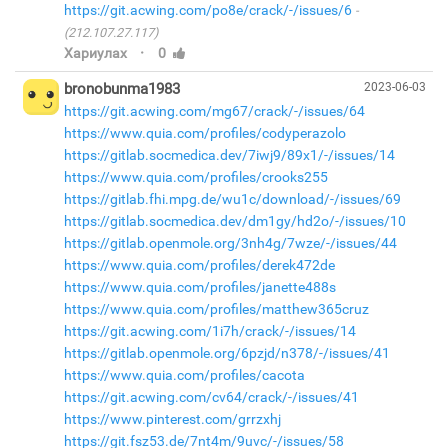
https://git.acwing.com/po8e/crack/-/issues/6
(212.107.27.117)
·
Хариулах
0
bronobunma1983
2023-06-03
https://git.acwing.com/mg67/crack/-/issues/64
https://www.quia.com/profiles/codyperazolo
https://gitlab.socmedica.dev/7iwj9/89x1/-/issues/14
https://www.quia.com/profiles/crooks255
https://gitlab.fhi.mpg.de/wu1c/download/-/issues/69
https://gitlab.socmedica.dev/dm1gy/hd2o/-/issues/10
https://gitlab.openmole.org/3nh4g/7wze/-/issues/44
https://www.quia.com/profiles/derek472de
https://www.quia.com/profiles/janette488s
https://www.quia.com/profiles/matthew365cruz
https://git.acwing.com/1i7h/crack/-/issues/14
https://gitlab.openmole.org/6pzjd/n378/-/issues/41
https://www.quia.com/profiles/cacota
https://git.acwing.com/cv64/crack/-/issues/41
https://www.pinterest.com/grrzxhj
https://git.fsz53.de/7nt4m/9uvc/-/issues/58