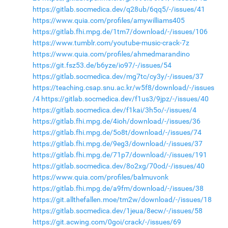
https://gitlab.socmedica.dev/q28ub/6qq5/-/issues/41
https://www.quia.com/profiles/amywilliams405
https://gitlab.fhi.mpg.de/1tm7/download/-/issues/106
https://www.tumblr.com/youtube-music-crack-7z
https://www.quia.com/profiles/ahmedmarandino
https://git.fsz53.de/b6yze/io97/-/issues/54
https://gitlab.socmedica.dev/mg7tc/cy3y/-/issues/37
https://teaching.csap.snu.ac.kr/w5f8/download/-/issues
/4
https://gitlab.socmedica.dev/f1us3/9jpz/-/issues/40
https://gitlab.socmedica.dev/f1kai/3h5o/-/issues/4
https://gitlab.fhi.mpg.de/4ioh/download/-/issues/36
https://gitlab.fhi.mpg.de/5o8t/download/-/issues/74
https://gitlab.fhi.mpg.de/9eg3/download/-/issues/37
https://gitlab.fhi.mpg.de/71p7/download/-/issues/191
https://gitlab.socmedica.dev/8o2xg/70od/-/issues/40
https://www.quia.com/profiles/balmuvonk
https://gitlab.fhi.mpg.de/a9fm/download/-/issues/38
https://git.allthefallen.moe/tm2w/download/-/issues/18
https://gitlab.socmedica.dev/1jeua/8ecw/-/issues/58
https://git.acwing.com/0goi/crack/-/issues/69