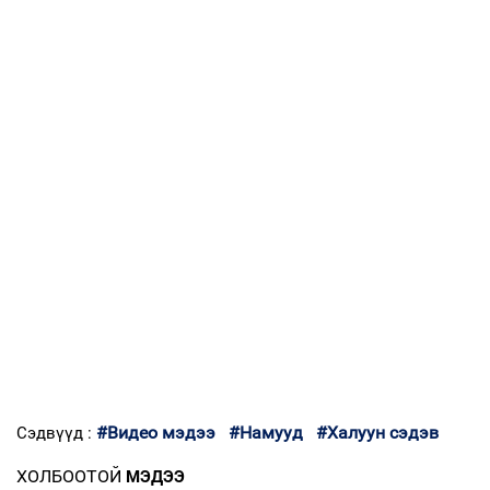
#Видео мэдээ
#Намууд
#Халуун сэдэв
Сэдвүүд :
ХОЛБООТОЙ
МЭДЭЭ