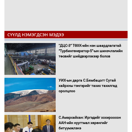
СҮҮЛД НЭМЭГДСЭН МЭДЭЭ
"ДЦС-3” ТӨХК-ийн нэн шаардлагатай
“Турбингенератор-5”-ын шинэчлэлийн
төсвийг шийдвэрлэхээр болов
УИХ-ын дарга С.Бямбацогт Сутай
хайрхны тэнгэрийг тахих тахилгад
оролцлоо
С.Амарсайхан: Иргэдийг хохироосон
ААН-ийн нуугтмал хөрөнгийг
битүүмжлэнэ