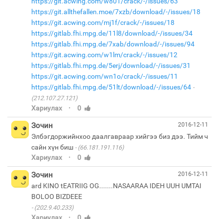
https://git.acwing.com/w801/crack/-/issues/63
https://git.allthefallen.moe/7xzb/download/-/issues/18
https://git.acwing.com/mj1f/crack/-/issues/18
https://gitlab.fhi.mpg.de/11l8/download/-/issues/34
https://gitlab.fhi.mpg.de/7xab/download/-/issues/94
https://git.acwing.com/w1lm/crack/-/issues/12
https://gitlab.fhi.mpg.de/5erj/download/-/issues/31
https://git.acwing.com/wn1o/crack/-/issues/11
https://gitlab.fhi.mpg.de/51lt/download/-/issues/64
(212.107.27.121)
·
Хариулах
0
Зочин
2016-12-11
Элбэгдоржийнхоо даалгавраар хийгээ биз дээ. Тийм ч
сайн хүн биш
(66.181.191.116)
·
Хариулах
0
Зочин
2016-12-11
ard KINO tEATRIIG OG.......NASAARAA IDEH UUH UMTAI
(202.9.40.233)
·
Хариулах
0