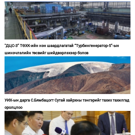
"ДЦС-3” ТӨХК-ийн нэн шаардлагатай “Турбингенератор-5”-ын
шинэчлэлийн төсвийг шийдвэрлэхээр болов
УИХ-ын дарга С.Бямбацогт Сутай хайрхны тэнгэрийг тахих тахилгад
оролцлоо