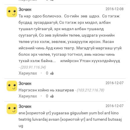
Зочин
2016-12-08
Та нар одоо болиочээ. Со-гийн зөв шдээ. Со тэгэж
бусдад зусардаагүй, Со тэгэж эрх мэдэл, албан
тушаал гуйгаагүй, эрх мэдэл албан тушаалд
суугаагүй, Со зөв зүйлийн төлөө, шудрага үнэнийн
төлөө үгээ хэлж, зөвлөж, ухааруулж ирсэн. Яасан
ийсэний чинь Ард кино театр. Магадгүй маргааш үгүй
болох эрх чөлөө, тусгаар тогтнол, амь насны чинь
(203.91.116.34)
·
Хариулах
0
Зочин
2016-12-07
Нэргэсэн хойно нь хашгирав
(103.212.116.78)
·
Хариулах
0
Зочин
2016-12-07
ene [хориотой үг] yugaaraa giiguulsen yum bol ard kino
teatriig luivardaj avsan [хориотой үг] ard tumend butsaaj