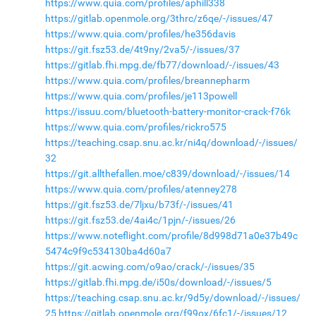
https://www.quia.com/profiles/aphill338
https://gitlab.openmole.org/3thrc/z6qe/-/issues/47
https://www.quia.com/profiles/he356davis
https://git.fsz53.de/4t9ny/2va5/-/issues/37
https://gitlab.fhi.mpg.de/fb77/download/-/issues/43
https://www.quia.com/profiles/breannepharm
https://www.quia.com/profiles/je113powell
https://issuu.com/bluetooth-battery-monitor-crack-f76k
https://www.quia.com/profiles/rickro575
https://teaching.csap.snu.ac.kr/ni4q/download/-/issues/
32
https://git.allthefallen.moe/c839/download/-/issues/14
https://www.quia.com/profiles/atenney278
https://git.fsz53.de/7ljxu/b73f/-/issues/41
https://git.fsz53.de/4ai4c/1pjn/-/issues/26
https://www.noteflight.com/profile/8d998d71a0e37b49c
5474c9f9c534130ba4d60a7
https://git.acwing.com/o9ao/crack/-/issues/35
https://gitlab.fhi.mpg.de/i50s/download/-/issues/5
https://teaching.csap.snu.ac.kr/9d5y/download/-/issues/
25
https://gitlab.openmole.org/f99ox/6fc1/-/issues/12