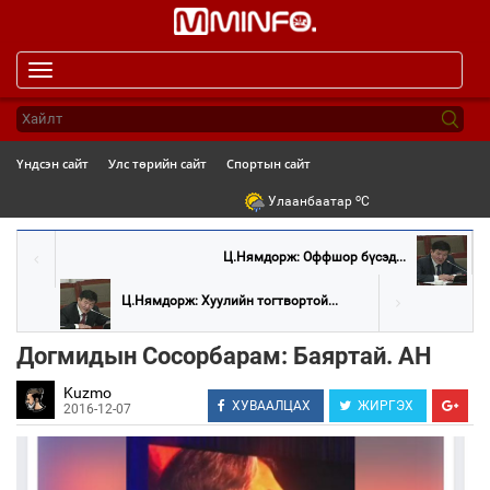
Toggle
navigation
Үндсэн сайт
Улс төрийн сайт
Спортын сайт
o
Улаанбаатар
C
Ц.Нямдорж: Оффшор бүсэд...
Ц.Нямдорж: Хуулийн тогтвортой...
Догмидын Сосорбарам: Баяртай. АН
Kuzmo
ХУВААЛЦАХ
ЖИРГЭХ
2016-12-07