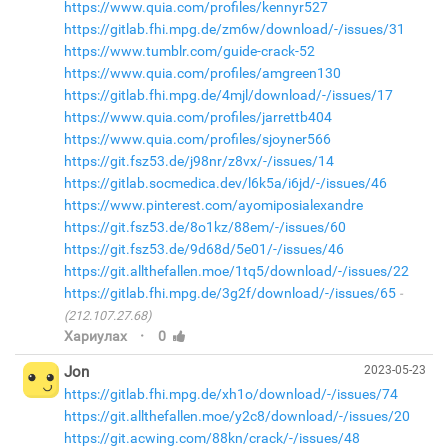
https://www.quia.com/profiles/kennyr527
https://gitlab.fhi.mpg.de/zm6w/download/-/issues/31
https://www.tumblr.com/guide-crack-52
https://www.quia.com/profiles/amgreen130
https://gitlab.fhi.mpg.de/4mjl/download/-/issues/17
https://www.quia.com/profiles/jarrettb404
https://www.quia.com/profiles/sjoyner566
https://git.fsz53.de/j98nr/z8vx/-/issues/14
https://gitlab.socmedica.dev/l6k5a/i6jd/-/issues/46
https://www.pinterest.com/ayomiposialexandre
https://git.fsz53.de/8o1kz/88em/-/issues/60
https://git.fsz53.de/9d68d/5e01/-/issues/46
https://git.allthefallen.moe/1tq5/download/-/issues/22
https://gitlab.fhi.mpg.de/3g2f/download/-/issues/65
(212.107.27.68)
·
Хариулах
0
Jon
2023-05-23
https://gitlab.fhi.mpg.de/xh1o/download/-/issues/74
https://git.allthefallen.moe/y2c8/download/-/issues/20
https://git.acwing.com/88kn/crack/-/issues/48