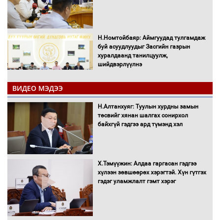
Н.Номтойбаяр: Аймгуудад тулгамдаж
буй асуудлуудыг Засгийн газрын
хуралдаанд танилцуулж,
шийдвэрлүүлнэ
ВИДЕО МЭДЭЭ
С.Бямбацогт Зүүн Азийн
эрэгтэйчүүдийн волейболын тэмцээнд
Н.Алтанхуяг: Туулын хурдны замын
оролцож байгаа баг тамирчдад
төсвийг хянан шалгах сонирхол
амжилт хүслээ
байхгүй гэдгээ ард түмэнд хэл
Х.Тэмүүжин: Алдаа гаргасан гэдгээ
Автобензин, дизель түлшний онцгой
хүлээн зөвшөөрөх хэрэгтэй. Хүн гүтгэх
албан татварыг тэглэлээ
гэдэг уламжлалт гэмт хэрэг