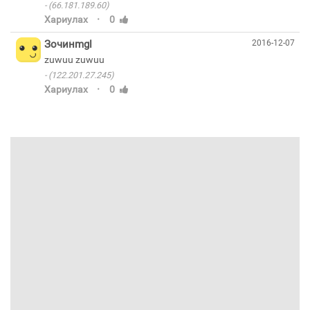
(66.181.189.60)
·
Хариулах
0
Зочинmgl
2016-12-07
(122.201.27.245)
·
Хариулах
0