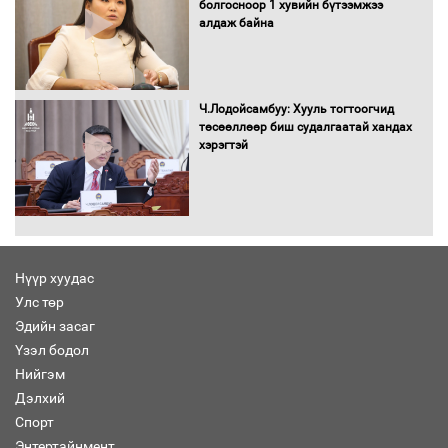
болгосноор 1 хувийн бүтээмжээ
алдаж байна
Бага орлоготой иргэдийн орлогод
татвар ногдуулахгүй байх эрх зүйн
орчныг бүрдүүллээ
Ч.Лодойсамбуу: Хууль тогтоогчид
төсөөллөөр биш судалгаатай хандах
хэрэгтэй
Хөшөө бүтсэн түүхийг өгүүлэх 7
баримт
Нүүр хуудас
Улс төр
Хөвсгөл нуурын лусыг тахих төрийн
тахилгын ёслол боллоо
Эдийн засаг
Үзэл бодол
Нийгэм
Дэлхий
Спорт
“Хар жагсаалт”-ын асуудлыг цэгцлэх
Энтертайнмент
чиглэлээр Монголбанкны удирдлагад