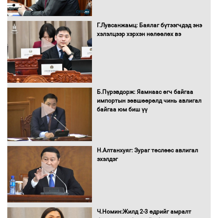
Бүх шатанд хэмнэлтийн горимд
шилжиж, найр наадам, зөвлөгөөн,
Г.Лувсанжамц: Баялаг бүтээгчдэд энэ
гадаад томилолтыг хориглолоо
хэлэлцээр хэрхэн нөлөөлөх вэ
Сайд нар төсвөө хэрхэн зарцуулах вэ?
Б.Пүрэвдорж: Яамнаас өгч байгаа
импортын зөвшөөрөлд чинь авлигал
байгаа юм биш үү
Засгийн газрын ээлжит хуралдаан
болж байна
Н.Алтанхуяг: Зураг төслөөс авлигал
эхэлдэг
Автомашинд улсын дугаарын тэгш,
сондгойгоор шатахуун олгоно
Ч.Номин:Жилд 2-3 өдрийг амралт