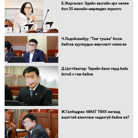
Санхүүгийн хэмнэлтийн горимд эрүүл
Б.Жаргалан: Эдийн засгийн эрх чөлөө
мэндийн салбар хамаарахгүй
бол 35 жилийн мөрөөдөл зорилго
Нөөцийн махны худалдаа,
Ч.Лодойсамбуу: "Тээг тушаа" болж
борлуулалтыг нээлттэй ил тод
байгаа хуулиудын өөрчлөлт хэзээ вэ
болгоно
Д.Цогтбаатар: Төрийн банк төрд байх
ёстой л гэж байна
Монгол Улс “COP17”-д “Тал хээрийн
төлөвлөгөө”-гөө танилцуулна
16 төрлийн эмийг нэг эх үүсвэрээс
Ж.Галбадрах: МИАТ ТӨХК яагаад
худалдан авах журмыг баталлаа
ашигтай ажиллаж чадахгүй байна вэ?