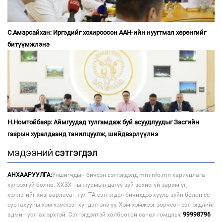
С.Амарсайхан: Иргэдийг хохироосон ААН-ийн нуугтмал хөрөнгийг
битүүмжлэнэ
Н.Номтойбаяр: Аймгуудад тулгамдаж буй асуудлуудыг Засгийн
газрын хуралдаанд танилцуулж, шийдвэрлүүлнэ
МЭДЭЭНИЙ
СЭТГЭГДЭЛ
АНХААРУУЛГА:
Уншигчдын бичсэн сэтгэгдэлд mminfo.mn хариуцлага
хүлээхгүй болно. ХХЗХ-ны журмын дагуу зүй зохисгүй зарим үг,
хэллэгийг хязгаарласан тул ТА сэтгэгдэл бичихдээ хууль зүйн болон ёс
суртахууны хэм хэмжээг хүндэтгэнэ үү. Хэм хэмжээг зөрчсөн сэтгэгдлийг
админ устгах эрхтэй. Сэтгэгдэлтэй холбоотой санал гомдлыг
99998796