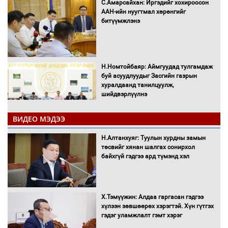
С.Амарсайхан: Иргэдийг хохироосон
ААН-ийн нуугтмал хөрөнгийг
битүүмжлэнэ
Н.Номтойбаяр: Аймгуудад тулгамдаж
буй асуудлуудыг Засгийн газрын
хуралдаанд танилцуулж,
шийдвэрлүүлнэ
ВИДЕО МЭДЭЭ
С.Бямбацогт Зүүн Азийн
эрэгтэйчүүдийн волейболын тэмцээнд
Н.Алтанхуяг: Туулын хурдны замын
оролцож байгаа баг тамирчдад
төсвийг хянан шалгах сонирхол
амжилт хүслээ
байхгүй гэдгээ ард түмэнд хэл
Х.Тэмүүжин: Алдаа гаргасан гэдгээ
Автобензин, дизель түлшний онцгой
хүлээн зөвшөөрөх хэрэгтэй. Хүн гүтгэх
албан татварыг тэглэлээ
гэдэг уламжлалт гэмт хэрэг