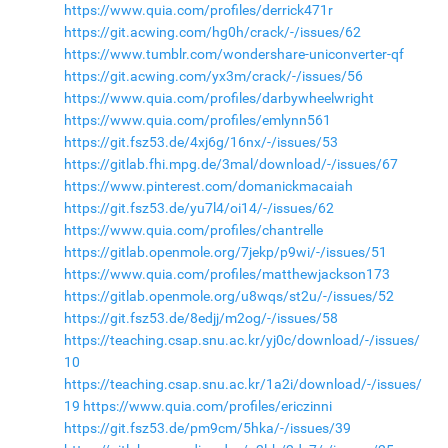
https://www.quia.com/profiles/derrick471r
https://git.acwing.com/hg0h/crack/-/issues/62
https://www.tumblr.com/wondershare-uniconverter-qf
https://git.acwing.com/yx3m/crack/-/issues/56
https://www.quia.com/profiles/darbywheelwright
https://www.quia.com/profiles/emlynn561
https://git.fsz53.de/4xj6g/16nx/-/issues/53
https://gitlab.fhi.mpg.de/3mal/download/-/issues/67
https://www.pinterest.com/domanickmacaiah
https://git.fsz53.de/yu7l4/oi14/-/issues/62
https://www.quia.com/profiles/chantrelle
https://gitlab.openmole.org/7jekp/p9wi/-/issues/51
https://www.quia.com/profiles/matthewjackson173
https://gitlab.openmole.org/u8wqs/st2u/-/issues/52
https://git.fsz53.de/8edjj/m2og/-/issues/58
https://teaching.csap.snu.ac.kr/yj0c/download/-/issues/
10
https://teaching.csap.snu.ac.kr/1a2i/download/-/issues/
19
https://www.quia.com/profiles/ericzinni
https://git.fsz53.de/pm9cm/5hka/-/issues/39