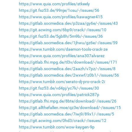
https://www.quia.com/profiles/stkeely
https://git.fsz53.de/99nje/1csu/-/issues/56
https://www.quia.com/profiles/kawagner415
https://gitlab.socmedica.dev/p3zaa/gy6e/-/issues/43
https://git.acwing.com/6bp9/crack/-/issues/10
https://git.fsz53.de/5gb8h/5m9b/-/issues/36
https://gitlab.socmedica.dev/1jhwu/gz6e/-/issues/59
https://www.tumblr.com/daemon-tools-crack-ze
https://www.quia.com/profiles/ana307alvarez
https://gitlab.fhi.mpg.de/tl3v/download/-/issues/171
https://gitlab.socmedica.dev/2aazh/v7pz/-/issues/8
https://gitlab.socmedica.dev/2wxwf/z0b1/-/issues/56
https://www.tumblr.com/serato-dj-pro-crack-2i
https://git.fsz53.de/vd4pj/yc7k/-/issues/30
https://www.quia.com/profiles/patrick287p
https://gitlab.fhi.mpg.de/8bte/download/-/issues/26
https://git.allthefallen.moe/qz3e/download/-/issues/15
https://gitlab.socmedica.dev/7iwj9/89x1/-/issues/5
https://git.acwing.com/0hd3/crack/-/issues/12
https://www.tumblr.com/wow-keygen-9p