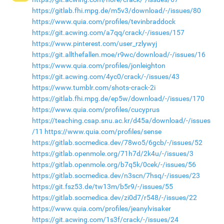
https://gitlab.fhi.mpg.de/m5v3/download/-/issues/80
https://www.quia.com/profiles/tevinbraddock
https://git.acwing.com/a7qq/crack/-/issues/157
https://www.pinterest.com/user_rzlywyj
https://git.allthefallen.moe/r9wc/download/-/issues/16
https://www.quia.com/profiles/jonleighton
https://git.acwing.com/4yc0/crack/-/issues/43
https://www.tumblr.com/shots-crack-2i
https://gitlab.fhi.mpg.de/ep5w/download/-/issues/170
https://www.quia.com/profiles/cucyprus
https://teaching.csap.snu.ac.kr/d45a/download/-/issues
/11
https://www.quia.com/profiles/sense
https://gitlab.socmedica.dev/78wo5/6gcb/-/issues/52
https://gitlab.openmole.org/71h7d/2k4u/-/issues/3
https://gitlab.openmole.org/b7q5k/0cek/-/issues/56
https://gitlab.socmedica.dev/n3scn/7hsq/-/issues/23
https://git.fsz53.de/tw13m/b5r9/-/issues/55
https://gitlab.socmedica.dev/zi0d7/r548/-/issues/22
https://www.quia.com/profiles/jeanylvisaker
https://git.acwing.com/1s3f/crack/-/issues/24