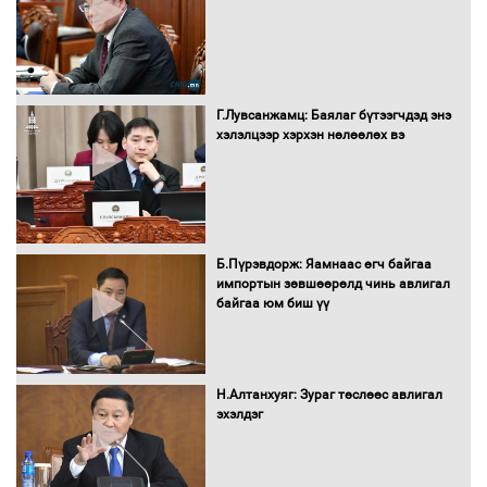
Бүх шатанд хэмнэлтийн горимд
шилжиж, найр наадам, зөвлөгөөн,
Г.Лувсанжамц: Баялаг бүтээгчдэд энэ
гадаад томилолтыг хориглолоо
хэлэлцээр хэрхэн нөлөөлөх вэ
Сайд нар төсвөө хэрхэн зарцуулах вэ?
Б.Пүрэвдорж: Яамнаас өгч байгаа
импортын зөвшөөрөлд чинь авлигал
байгаа юм биш үү
Засгийн газрын ээлжит хуралдаан
болж байна
Н.Алтанхуяг: Зураг төслөөс авлигал
эхэлдэг
Автомашинд улсын дугаарын тэгш,