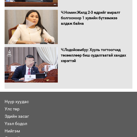
сондгойгоор шатахуун олгоно
Ч.Номин:Жилд 2-3 өдрийг амралт
болгосноор 1 хувийн бүтээмжээ
алдаж байна
Бага орлоготой иргэдийн орлогод
татвар ногдуулахгүй байх эрх зүйн
орчныг бүрдүүллээ
Ч.Лодойсамбуу: Хууль тогтоогчид
төсөөллөөр биш судалгаатай хандах
хэрэгтэй
Хөшөө бүтсэн түүхийг өгүүлэх 7
баримт
Нүүр хуудас
Улс төр
Хөвсгөл нуурын лусыг тахих төрийн
тахилгын ёслол боллоо
Эдийн засаг
Үзэл бодол
Нийгэм