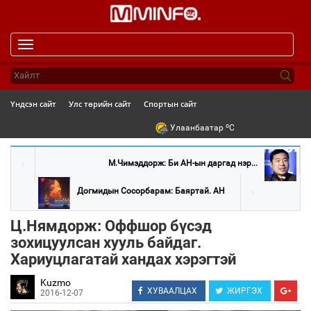
Toggle
navigation
Үндсэн сайт
Улс төрийн сайт
Спортын сайт
o
Улаанбаатар
C
М.Чимэддорж: Би АН-ын даргад нэр...
Догмидын Сосорбарам: Баяртай. АН
Ц.Нямдорж: Оффшор бүсэд
зохицуулсан хууль байдаг.
Хариуцлагатай хандах хэрэгтэй
Kuzmo
ХУВААЛЦАХ
ЖИРГЭХ
2016-12-07