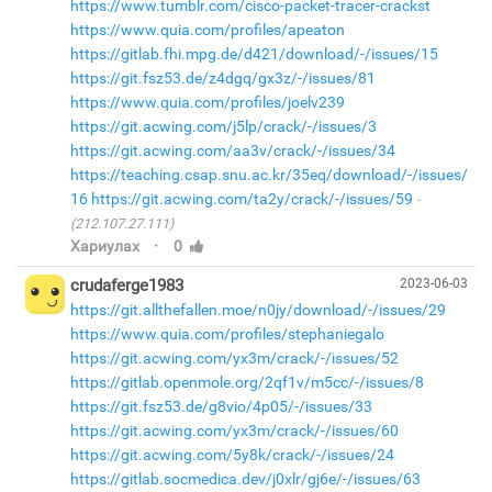
https://www.tumblr.com/cisco-packet-tracer-crackst
https://www.quia.com/profiles/apeaton
https://gitlab.fhi.mpg.de/d421/download/-/issues/15
https://git.fsz53.de/z4dgq/gx3z/-/issues/81
https://www.quia.com/profiles/joelv239
https://git.acwing.com/j5lp/crack/-/issues/3
https://git.acwing.com/aa3v/crack/-/issues/34
https://teaching.csap.snu.ac.kr/35eq/download/-/issues/
16
https://git.acwing.com/ta2y/crack/-/issues/59
(212.107.27.111)
·
Хариулах
0
crudaferge1983
2023-06-03
https://git.allthefallen.moe/n0jy/download/-/issues/29
https://www.quia.com/profiles/stephaniegalo
https://git.acwing.com/yx3m/crack/-/issues/52
https://gitlab.openmole.org/2qf1v/m5cc/-/issues/8
https://git.fsz53.de/g8vio/4p05/-/issues/33
https://git.acwing.com/yx3m/crack/-/issues/60
https://git.acwing.com/5y8k/crack/-/issues/24
https://gitlab.socmedica.dev/j0xlr/gj6e/-/issues/63