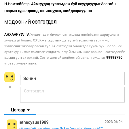
Н.Номтойбаяр: Аймгуудад тулгамдаж буй асуудлуудыг Засгийн
газрын хуралдаанд танилцуулж, шийдвэрлүүлнэ
МЭДЭЭНИЙ
СЭТГЭГДЭЛ
АНХААРУУЛГА:
Уншигчдын бичсэн сэтгэгдэлд mminfo.mn хариуцлага
хүлээхгүй болно. ХХЗХ-ны журмын дагуу зүй зохисгүй зарим үг,
хэллэгийг хязгаарласан тул ТА сэтгэгдэл бичихдээ хууль зүйн болон ёс
суртахууны хэм хэмжээг хүндэтгэнэ үү. Хэм хэмжээг зөрчсөн сэтгэгдлийг
админ устгах эрхтэй. Сэтгэгдэлтэй холбоотой санал гомдлыг
99998796
утсаар хүлээн авна.
Цагаар
lethacysus1989
2023-06-04
https://git.acwing.com/h8re/crack/-/issues/67