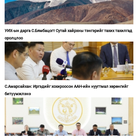
УИХ-ын дарга С.Бямбацогт Сутай хайрхны тэнгэрийг тахих тахилгад
оролцлоо
С.Амарсайхан: Иргэдийг хохироосон ААН-ийн нуугтмал хөрөнгийг
битүүмжлэнэ