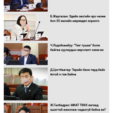
Санхүүгийн хэмнэлтийн горимд эрүүл
Б.Жаргалан: Эдийн засгийн эрх чөлөө
мэндийн салбар хамаарахгүй
бол 35 жилийн мөрөөдөл зорилго
Нөөцийн махны худалдаа,
Ч.Лодойсамбуу: "Тээг тушаа" болж
борлуулалтыг нээлттэй ил тод
байгаа хуулиудын өөрчлөлт хэзээ вэ
болгоно
Д.Цогтбаатар: Төрийн банк төрд байх
ёстой л гэж байна
Монгол Улс “COP17”-д “Тал хээрийн
төлөвлөгөө”-гөө танилцуулна
16 төрлийн эмийг нэг эх үүсвэрээс
Ж.Галбадрах: МИАТ ТӨХК яагаад
худалдан авах журмыг баталлаа
ашигтай ажиллаж чадахгүй байна вэ?