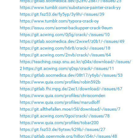
https://gitlab.socmedica.dev/p2lrh/2de7/-/issues/25
https://www.tumblr.com/substance-painter-crack-yy
https://git.fsz53.de/fy5yp/3y9h/-/issues/39
https://www.tumblr.com/typora-crack-oy
https://issuu.com/aomei-backupper-crack-9eum
https://git.acwing.com/0j5g/crack/-/issues/10
https://gitlab.socmedica.dev/2wxwf/z0b1/-/issues/49
https://git.acwing.com/h6r8/crack/-/issues/18
https://git.acwing.com/2nvb/crack/-/issues/64
https://teaching.csap.snu.ac.kr/q04x/download/-/issues/
2
https://git.acwing.com/q0sp/crack/-/issues/11
https://gitlab.socmedica.dev/08t17/y6yb/-/issues/53
https://www.quia.com/profiles/robin592b
https://gitlab.fhi.mpg.de/2ec1/download/-/issues/67
https://www.quia.com/profiles/chriscomden
https://www.quia.com/profiles/marudloff
https://git.allthefallen.moe/r5il/download/-/issues/7
https://git.acwing.com/0goi/crack/-/issues/78
https://www.quia.com/profiles/tobar200
https://git.fsz53.de/6ytsw/k29b/-/issues/27
https://gitlab.openmole.org/hi8or/i54r/-/issues/48