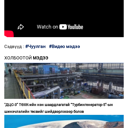
#Чуулган
#Видео мэдээ
Сэдвүүд :
ХОЛБООТОЙ
МЭДЭЭ
"ДЦС-3” ТӨХК-ийн нэн шаардлагатай “Турбингенератор-5”-ын
шинэчлэлийн төсвийг шийдвэрлэхээр болов