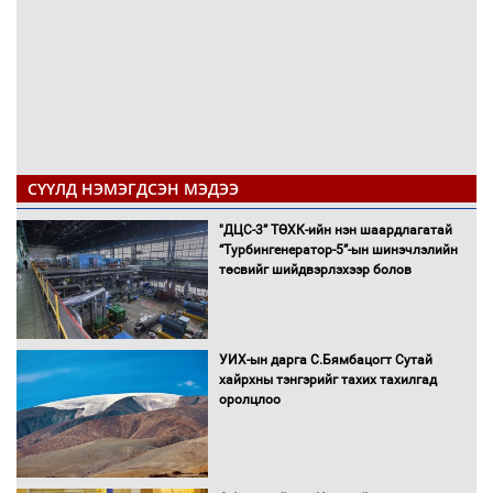
СҮҮЛД НЭМЭГДСЭН МЭДЭЭ
"ДЦС-3” ТӨХК-ийн нэн шаардлагатай
“Турбингенератор-5”-ын шинэчлэлийн
төсвийг шийдвэрлэхээр болов
УИХ-ын дарга С.Бямбацогт Сутай
хайрхны тэнгэрийг тахих тахилгад
оролцлоо