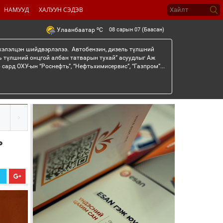
НАМУУД
ХАЛУУН СЭДЭВ
o
08 сарын 07 (Баасан)
Улаанбаатар
C
 хэлэлцэн шийдвэрлэлээ. Автобензин, дизель түлшний
ь түлшний онцгой албан татварын тухай” асуудлыг Аж
сард ОХУ-ын “Роснефть”, “Нефтьхимисервис”, “Газпром”...
ь
Х