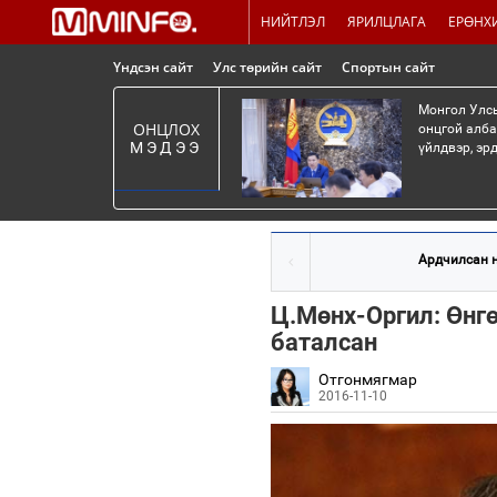
НИЙТЛЭЛ
ЯРИЛЦЛАГА
ЕРӨНХ
Үндсэн сайт
Улс төрийн сайт
Спортын сайт
Монгол Улсы
ОНЦЛОХ
онцгой алба
МЭДЭЭ
үйлдвэр, эр
Ардчилсан н
Ц.Мөнх-Оргил: Өнгө
баталсан
Отгонмягмар
2016-11-10