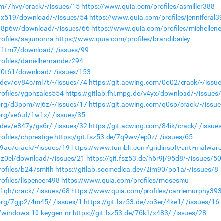
om/7hvy/crack/-/issues/15
https://www.quia.com/profiles/asmiller388
de/x519/download/-/issues/54
https://www.quia.com/profiles/jenniferal3
de/8p6w/download/-/issues/66
https://www.quia.com/profiles/michellen
rofiles/sajumonra
https://www.quia.com/profiles/brandibailey
de/1tm7/download/-/issues/99
ofiles/danielhernandez294
de/0t61/download/-/issues/153
a.dev/ov84c/ml7t/-/issues/74
https://git.acwing.com/0o02/crack/-/issu
rofiles/ygonzales554
https://gitlab.fhi.mpg.de/v4yx/download/-/issues
.org/d3ppm/wj6z/-/issues/17
https://git.acwing.com/q0sp/crack/-/issu
.org/ve6uf/1w1x/-/issues/35
a.dev/e847y/gs6r/-/issues/32
https://git.acwing.com/84ik/crack/-/issue
ofiles/chprestige
https://git.fsz53.de/7q9wv/ep0z/-/issues/65
o9ao/crack/-/issues/19
https://www.tumblr.com/gridinsoft-anti-malware
e/z0el/download/-/issues/21
https://git.fsz53.de/h6r9j/95d8/-/issues/5
rofiles/b247smith
https://gitlab.socmedica.dev/2im90/po1a/-/issues/8
ofiles/lispencer498
https://www.quia.com/profiles/mosesmu
41qh/crack/-/issues/68
https://www.quia.com/profiles/carriemurphy39
.org/7gjp2/4m45/-/issues/1
https://git.fsz53.de/vo3er/4ke1/-/issues/16
/windows-10-keygen-nr
https://git.fsz53.de/76kfl/x483/-/issues/28