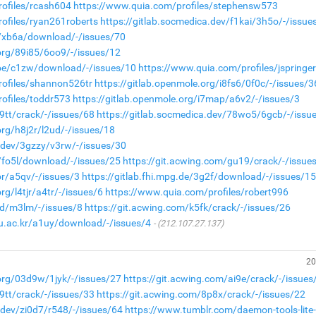
ofiles/rcash604
https://www.quia.com/profiles/stephensw573
ofiles/ryan261roberts
https://gitlab.socmedica.dev/f1kai/3h5o/-/issue
de/xb6a/download/-/issues/70
.org/89i85/6oo9/-/issues/12
.moe/c1zw/download/-/issues/10
https://www.quia.com/profiles/jspringe
rofiles/shannon526tr
https://gitlab.openmole.org/i8fs6/0f0c/-/issues/3
ofiles/toddr573
https://gitlab.openmole.org/i7map/a6v2/-/issues/3
9tt/crack/-/issues/68
https://gitlab.socmedica.dev/78wo5/6gcb/-/issu
org/h8j2r/l2ud/-/issues/18
a.dev/3gzzy/v3rw/-/issues/30
e/fo5l/download/-/issues/25
https://git.acwing.com/gu19/crack/-/issue
or/a5qv/-/issues/3
https://gitlab.fhi.mpg.de/3g2f/download/-/issues/1
rg/l4tjr/a4tr/-/issues/6
https://www.quia.com/profiles/robert996
5vd/m3lm/-/issues/8
https://git.acwing.com/k5fk/crack/-/issues/26
nu.ac.kr/a1uy/download/-/issues/4
(212.107.27.137)
20
.org/03d9w/1jyk/-/issues/27
https://git.acwing.com/ai9e/crack/-/issues
9tt/crack/-/issues/33
https://git.acwing.com/8p8x/crack/-/issues/22
.dev/zi0d7/r548/-/issues/64
https://www.tumblr.com/daemon-tools-lite-