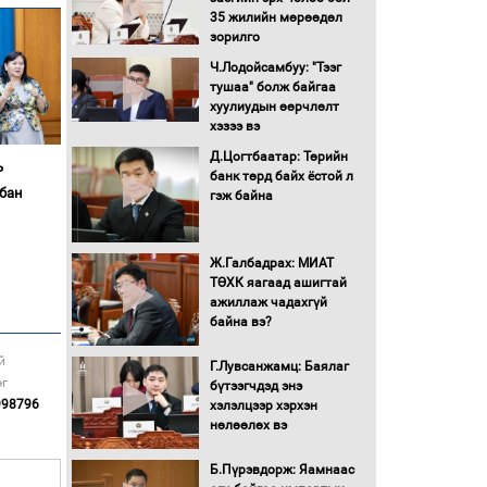
Бүх шатанд хэмнэлтийн
35 жилийн мөрөөдөл
горимд шилжиж, найр
зорилго
наадам, зөвлөгөөн,
гадаад томилолтыг
Ч.Лодойсамбуу: "Тээг
хориглолоо
тушаа" болж байгаа
хуулиудын өөрчлөлт
Сайд нар төсвөө хэрхэн
хэзээ вэ
зарцуулах вэ?
Д.Цогтбаатар: Төрийн
ь
банк төрд байх ёстой л
бан
гэж байна
Засгийн газрын ээлжит
хуралдаан болж байна
Ж.Галбадрах: МИАТ
ТӨХК яагаад ашигтай
Автомашинд улсын
ажиллаж чадахгүй
дугаарын тэгш,
байна вэ?
сондгойгоор шатахуун
олгоно
й
Г.Лувсанжамц: Баялаг
эг
бүтээгчдэд энэ
Бага орлоготой
998796
хэлэлцээр хэрхэн
иргэдийн орлогод
нөлөөлөх вэ
татвар ногдуулахгүй
байх эрх зүйн орчныг
Б.Пүрэвдорж: Яамнаас
бүрдүүллээ