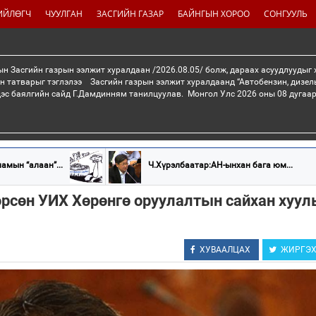
ИЙЛӨГЧ
ЧУУЛГАН
ЗАСГИЙН ГАЗАР
БАЙНГЫН ХОРОО
СОНГУУЛЬ
н Засгийн газрын ээлжит хуралдаан /2026.08.05/ болж, дараах асуудлуудыг
н татварыг тэглэлээ Засгийн газрын ээлжит хуралдаанд “Автобензин, дизел
дэс баялгийн сайд Г.Дамдинням танилцуулав. Монгол Улс 2026 оны 08 дугаар 
амын “алаан”...
Ч.Хүрэлбаатар:АН-ынхан бага юм...
рсөн УИХ Хөрөнгө оруулалтын сайхан хуул
ХУВААЛЦАХ
ЖИРГЭ