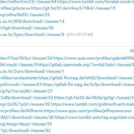
a.dev/md9w5/nx13/-/issues/64
https://www.tumblr.com/fonelab-crack-n
ofiles/grlazarus
https://git.fsz53.de/n9wy3/7dkd/-/issues/15
org/oi9rs/8e35/-/issues/25
nu.ac.kr/i9fd/download/-/issues/14
de/n5g6/download/-/issues/50
nu.ac.kr/3ypn/download/-/issues/8
(212.107.27.88)
20
.dev/f1kai/3h5o/-/issues/24
https://www.quia.com/profiles/gabriel459
j94/crack/-/issues/9
https://gitlab.openmole.org/7wn6d/3abr/-/issues/
nu.ac.kr/2raw/download/-/issues/1
ofiles/carolquirante
https://gitlab.fhi.mpg.de/b942/download/-/issues
4yc0/crack/-/issues/63
https://gitlab.fhi.mpg.de/3a5p/download/-/issu
.org/hp7na/aq40/-/issues/27
de/2s8b/download/-/issues/62
https://git.fsz53.de/i5b5z/gz3g/-/issues/
org/r2s3h/1pi3/-/issues/30
https://www.tumblr.com/gridinsoft-anti-mal
m/profiles/da365harris
https://www.quia.com/profiles/jeffreyswanson
de/d421/download/-/issues/38
https://www.tumblr.com/reg-organizer-cra
.org/4nxgv/4quy/-/issues/55
e/1ij2/download/-/issues/82