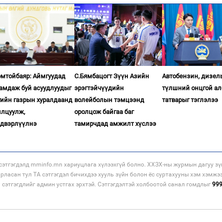
омтойбаяр: Аймгуудад
С.Бямбацогт Зүүн Азийн
Автобензин, дизел
гамдаж буй асуудлуудыг
эрэгтэйчүүдийн
түлшний онцгой ал
гийн газрын хуралдаанд
волейболын тэмцээнд
татварыг тэглэлээ
илцуулж,
оролцож байгаа баг
двэрлүүлнэ
тамирчдад амжилт хүслээ
этгэгдэлд mminfo.mn хариуцлага хүлээхгүй болно. ХХЗХ-ны журмын дагуу зү
арласан тул ТА сэтгэгдэл бичихдээ хууль зүйн болон ёс суртахууны хэм хэмжэ
н сэтгэгдлийг админ устгах эрхтэй. Сэтгэгдэлтэй холбоотой санал гомдлыг
99