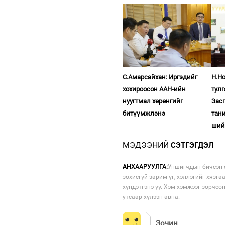
С.Амарсайхан: Иргэдийг
Н.Н
хохироосон ААН-ийн
тул
нуугтмал хөрөнгийг
Зас
битүүмжлэнэ
тан
ший
МЭДЭЭНИЙ
СЭТГЭГДЭЛ
АНХААРУУЛГА:
Уншигчдын бичсэн с
зохисгүй зарим үг, хэллэгийг хязга
хүндэтгэнэ үү. Хэм хэмжээг зөрчсө
утсаар хүлээн авна.