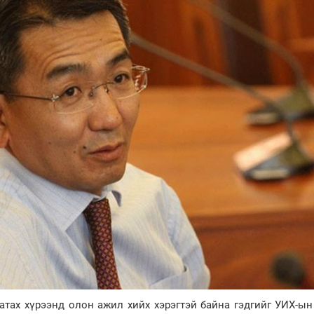
атах хүрээнд олон ажил хийх хэрэгтэй байна гэдгийг УИХ-ы