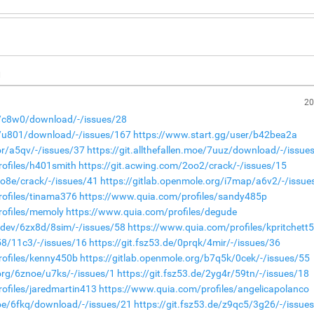
н
20
de/c8w0/download/-/issues/28
de/u801/download/-/issues/167
https://www.start.gg/user/b42bea2a
or/a5qv/-/issues/37
https://git.allthefallen.moe/7uuz/download/-/issue
rofiles/h401smith
https://git.acwing.com/2oo2/crack/-/issues/15
po8e/crack/-/issues/41
https://gitlab.openmole.org/i7map/a6v2/-/issue
rofiles/tinama376
https://www.quia.com/profiles/sandy485p
rofiles/memoly
https://www.quia.com/profiles/degude
a.dev/6zx8d/8sim/-/issues/58
https://www.quia.com/profiles/kpritchett
p58/11c3/-/issues/16
https://git.fsz53.de/0prqk/4mir/-/issues/36
rofiles/kenny450b
https://gitlab.openmole.org/b7q5k/0cek/-/issues/55
.org/6znoe/u7ks/-/issues/1
https://git.fsz53.de/2yg4r/59tn/-/issues/18
ofiles/jaredmartin413
https://www.quia.com/profiles/angelicapolanco
.moe/6fkq/download/-/issues/21
https://git.fsz53.de/z9qc5/3g26/-/issue