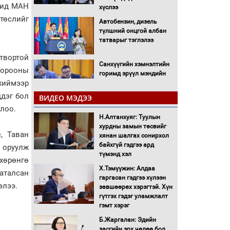
гчид МАН
хүслээ
төслийг
Автобензин, дизель
түлшний онцгой албан
татварыг тэглэлээ
твортой
Санхүүгийн хэмнэлтийн
хорооны
горимд эрүүл мэндийн
 хиймээр
салбар хамаарахгүй
ддэг бол
ВИДЕО МЭДЭЭ
Нөөцийн махны
лоо.
худалдаа, борлуулалтыг
Н.Алтанхуяг: Туулын
нээлттэй ил тод болгоно
хурдны замын төсвийг
, Таван
хянан шалгах сонирхол
байхгүй гэдгээ ард
ө оруулж
Монгол Улс “COP17”-д
түмэнд хэл
“Тал хээрийн
хөрөнгө
төлөвлөгөө”-гөө
Х.Тэмүүжин: Алдаа
аталсан
танилцуулна
гаргасан гэдгээ хүлээн
гэлээ.
зөвшөөрөх хэрэгтэй. Хүн
16 төрлийн эмийг нэг эх
гүтгэх гэдэг уламжлалт
үүсвэрээс худалдан авах
гэмт хэрэг
журмыг баталлаа
Б.Жаргалан: Эдийн
засгийн эрх чөлөө бол