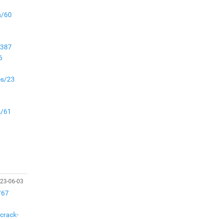
Аймгуудад баригдаж
s/60
буй ДЦС-ын төслийг
үргэлжүүлэх чиглэл
өглөө
r387
Улсын хэмжээнд АИ-92
6
автобензиний 17
хоногийн нөөцтэй байна
es/23
Н.Номтойбаяр: Эрт
сэрэмжлүүлэх
s/61
тогтолцоо, шинэ
5
технологи гамшгийн
эрсдэлийг бууруулах гол
хөшүүрэг
“280 мянган тонн хагас
кокс, 180 мянган тонн
сайжруулсан түлшээр
23-06-03
өвлийг давна”
/67
Г.Дамдинням: Газрын
тос боловсруулах
crack-