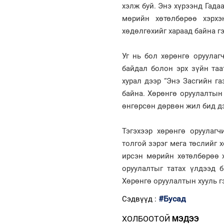
хэлж буй. Энэ хүрээнд Гад
мөрийн хөтөлбөрөө хэрхэ
хөдөлгөхийг хараад байна г
Уг нь бол хөрөнгө оруулаг
байдал болон эрх зүйн таа
хурал дээр “Энэ Засгийн г
байна. Хөрөнгө оруулалтын
өнгөрсөн дөрвөн жил бид дэ
Тэгэхээр хөрөнгө оруулагч
толгой зэрэг мега төслийг 
ирсэн мөрийн хөтөлбөрөө х
оруулалтыг татах үлдээд 
Хөрөнгө оруулалтын хууль гэ
#Бусад
Сэдвүүд :
ХОЛБООТОЙ
МЭДЭЭ