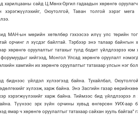
аад харилцааны сайд Ц.Мөнх-Оргил гадаадын хөрөнгө оруула
н хэрэгжүүлэхийг, Оюутолгой, Таван толгой зэрэг мега 
элээ.
чид МАН-ын мөрийн хөтөлбөр гэхээсээ илүү улс төрийн тог
тай орчинг л хүсдэг байлтай. Тэрбээр энэ талаар байнгын 
азар хөрөнгө оруулалтыг татахыг тулд бодит үйлдлээрээ юм
 форумуудыг хийгээд, Монгол Улсад хөрөнгө оруулалт нэмэг
лхийн хамгийн их хөрөнгө оруулалтыг татахаар улсын нэг бол
ид биднээс үйлдэл хүлээгээд байна. Тухайлбал, Оюутолгой
хөдөлгөхийг хүлээж, харж байна. Энэ Засгийн газар өөрийнхө
эр хэрэгжүүлэхийг харж байна. Тиймээс бид үйлдлээрээ л 
байна. Түүнээс эрх зүйн орчины хувьд өнгөрсөн УИХ-аар б
эд ямар ч хөрөнгө оруулалтыг татахаар сайхан хууль байгаа” 