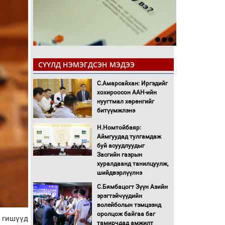
СҮҮЛД НЭМЭГДСЭН МЭДЭЭ
С.Амарсайхан: Иргэдийг
хохироосон ААН-ийн
нуугтмал хөрөнгийг
битүүмжлэнэ
Н.Номтойбаяр:
Аймгуудад тулгамдаж
буй асуудлуудыг
Засгийн газрын
хуралдаанд танилцуулж,
шийдвэрлүүлнэ
С.Бямбацогт Зүүн Азийн
эрэгтэйчүүдийн
волейболын тэмцээнд
оролцож байгаа баг
н гишүүд
тамирчдад амжилт