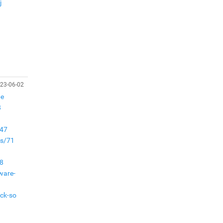
Н.Учралын мэдэгдлүүд
j
Төв аймагт өвлийн
бэлтгэл ажил 80 хувьтай
үргэлжилж байна
“Хөдөө аж ахуй,
23-06-02
хөдөөгийн хөгжил
төслийн 2 дахь шат”
be
төслийн хүрээнд 4
8
банктай дамжуулан
зээлдүүлэх гэрээ
/47
байгууллаа
es/71
38
ware-
ck-so