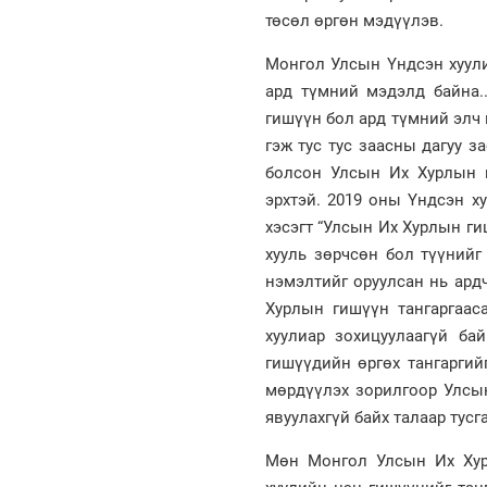
төсөл өргөн мэдүүлэв.
Монгол Улсын Үндсэн хуули
ард түмний мэдэлд байна..
гишүүн бол ард түмний элч
гэж тус тус заасны дагуу 
болсон Улсын Их Хурлын г
эрхтэй. 2019 оны Үндсэн х
хэсэгт “Улсын Их Хурлын ги
хууль зөрчсөн бол түүнийг
нэмэлтийг оруулсан нь ард
Хурлын гишүүн тангаргааса
хуулиар зохицуулаагүй ба
гишүүдийн өргөх тангаргий
мөрдүүлэх зорилгоор Улсын
явуулахгүй байх талаар тусг
Мөн Монгол Улсын Их Хурл