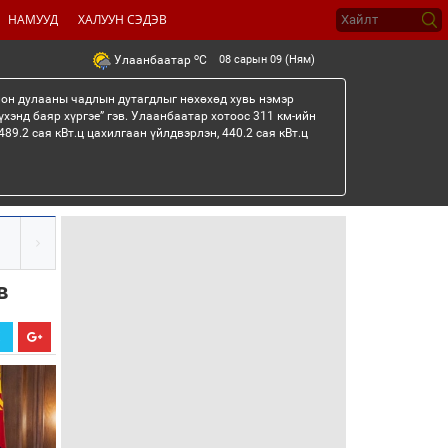
НАМУУД
ХАЛУУН СЭДЭВ
o
08 сарын 09 (Ням)
Улаанбаатар
C
лон дулааны чадлын дутагдлыг нөхөхөд хувь нэмэр
үхэнд баяр хүргэе” гэв. Улаанбаатар хотоос 311 км-ийн
89.2 сая кВт.ц цахилгаан үйлдвэрлэн, 440.2 сая кВт.ц
в
Х