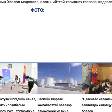
ын Хэвлэл мэдээлэл, олон нийттэй харилцах газраас мэдээлэ
ФОТО:
хтуяа: Иргэдийн санал,
Засгийн газраас
“Цааснаас чөлөөль
элтийг салбарын
хөнгөлөлттэй зээлээр
зөвлөлдөх хэлэлцү
ого, хууль тогтоомжид
дэмжсэний үр дүнд
боллоо