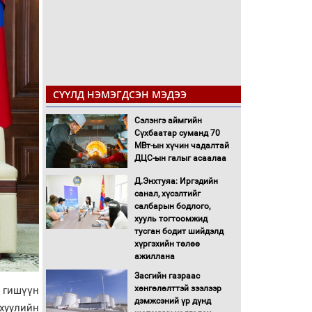
СҮҮЛД НЭМЭГДСЭН МЭДЭЭ
Сэлэнгэ аймгийн
Сүхбаатар суманд 70
МВт-ын хүчин чадалтай
ДЦС-ын галыг асаалаа
Д.Энхтуяа: Иргэдийн
санал, хүсэлтийг
салбарын бодлого,
хууль тогтоомжид
тусган бодит шийдэлд
хүргэхийн төлөө
ажиллана
Засгийн газраас
хөнгөлөлттэй зээлээр
 гишүүн
дэмжсэний үр дүнд
 хуулийн