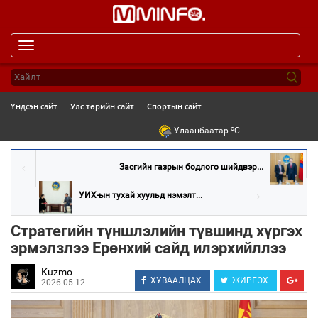
Toggle
navigation
Үндсэн сайт
Улс төрийн сайт
Спортын сайт
o
Улаанбаатар
C
Засгийн газрын бодлого шийдвэр...
УИХ-ын тухай хуульд нэмэлт...
Стратегийн түншлэлийн түвшинд хүргэх
эрмэлзлээ Ерөнхий сайд илэрхийллээ
Kuzmo
ХУВААЛЦАХ
ЖИРГЭХ
2026-05-12