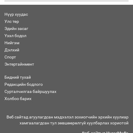
Нүүр хуудас
Улс төр
Бага орлоготой иргэдийн орлогод
Эдийн засаг
татвар ногдуулахгүй байх эрх зүйн
Үзэл бодол
орчныг бүрдүүллээ
Нийгэм
Дэлхий
Спорт
Энтертайнмент
Хөшөө бүтсэн түүхийг өгүүлэх 7
баримт
Бидний тухай
Редакцийн бодлого
Сурталчилгаа байршуулах
Холбоо барих
Хөвсгөл нуурын лусыг тахих төрийн
тахилгын ёслол боллоо
Веб сайтад агуулагдсан мэдээлэл зохиогчийн эрхийн хуулиар
хамгаалагдсан тул зөвшөөрөлгүй хуулбарлах хориотой