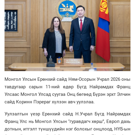
Монгол Улсын Ерөнхий сайд Ням-Осорын Учрал 2026 оны
тавдугаар сарын 11-ний өдөр Бүгд Найрамдах Франц
Улсаас Монгол Улсад суугаа Онц бөгөөд Бүрэн эрхт Элчин
сайд Коринн Пэрераг хүлээн авч уулзлаа.
Уулзалтын үеэр Ерөнхий сайд Н.Учрал Бүгд Найрамдах
Франц Улс нь Монгол Улсын “гуравдагч хөрш”, Европ дахь
дотнын, итгэлт түншүүдийн нэг болохыг онцлоод, НҮБ-ын