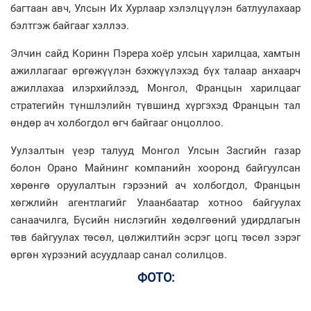
багтаан авч, Улсын Их Хурлаар хэлэлцүүлэн батлуулахаар
бэлтгэж байгааг хэллээ.
Элчин сайд Коринн Пэрера хоёр улсын харилцаа, хамтын
ажиллагааг өргөжүүлэн бэхжүүлэхэд бүх талаар анхаарч
ажиллахаа илэрхийлээд, Монгол, Францын харилцааг
стратегийн түншлэлийн түвшинд хүргэхэд Францын тал
өндөр ач холбогдол өгч байгааг онцоллоо.
Уулзалтын үеэр талууд Монгол Улсын Засгийн газар
болон Орано Майнинг компанийн хооронд байгуулсан
хөрөнгө оруулалтын гэрээний ач холбогдол, Францын
хөгжлийн агентлагийг Улаанбаатар хотноо байгуулах
санаачилга, Бүсийн нислэгийн хөдөлгөөний удирдлагын
төв байгуулах төсөл, цөлжилтийн эсрэг цогц төсөл зэрэг
өргөн хүрээний асуудлаар санал солилцов.
ФОТО: