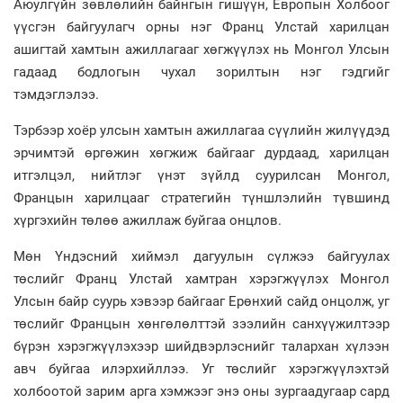
Аюулгүйн зөвлөлийн байнгын гишүүн, Европын Холбоог
үүсгэн байгуулагч орны нэг Франц Улстай харилцан
ашигтай хамтын ажиллагааг хөгжүүлэх нь Монгол Улсын
гадаад бодлогын чухал зорилтын нэг гэдгийг
тэмдэглэлээ.
Тэрбээр хоёр улсын хамтын ажиллагаа сүүлийн жилүүдэд
эрчимтэй өргөжин хөгжиж байгааг дурдаад, харилцан
итгэлцэл, нийтлэг үнэт зүйлд суурилсан Монгол,
Францын харилцааг стратегийн түншлэлийн түвшинд
хүргэхийн төлөө ажиллаж буйгаа онцлов.
Мөн Үндэсний хиймэл дагуулын сүлжээ байгуулах
төслийг Франц Улстай хамтран хэрэгжүүлэх Монгол
Улсын байр суурь хэвээр байгааг Ерөнхий сайд онцолж, уг
төслийг Францын хөнгөлөлттэй зээлийн санхүүжилтээр
бүрэн хэрэгжүүлэхээр шийдвэрлэснийг талархан хүлээн
авч буйгаа илэрхийллээ. Уг төслийг хэрэгжүүлэхтэй
холбоотой зарим арга хэмжээг энэ оны зургаадугаар сард