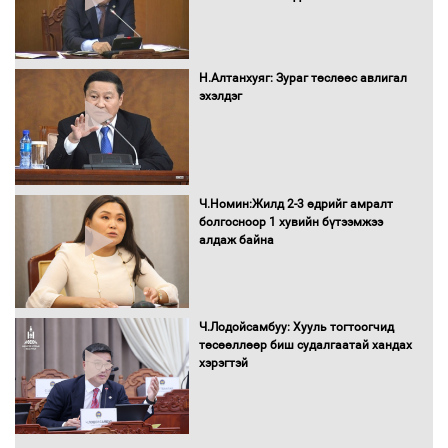
Бүх шатанд хэмнэлтийн горимд
шилжиж, найр наадам, зөвлөгөөн,
Н.Алтанхуяг: Зураг төслөөс авлигал
гадаад томилолтыг хориглолоо
эхэлдэг
Сайд нар төсвөө хэрхэн зарцуулах вэ?
Ч.Номин:Жилд 2-3 өдрийг амралт
болгосноор 1 хувийн бүтээмжээ
алдаж байна
Засгийн газрын ээлжит хуралдаан
болж байна
Ч.Лодойсамбуу: Хууль тогтоогчид
төсөөллөөр биш судалгаатай хандах
хэрэгтэй
Автомашинд улсын дугаарын тэгш,
сондгойгоор шатахуун олгоно