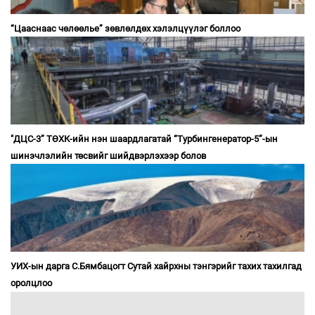
“Цааснаас чөлөөлье” зөвлөлдөх хэлэлцүүлэг боллоо
"ДЦС-3” ТӨХК-ийн нэн шаардлагатай “Турбингенератор-5”-ын
шинэчлэлийн төсвийг шийдвэрлэхээр болов
УИХ-ын дарга С.Бямбацогт Сутай хайрхны тэнгэрийг тахих тахилгад
оролцлоо