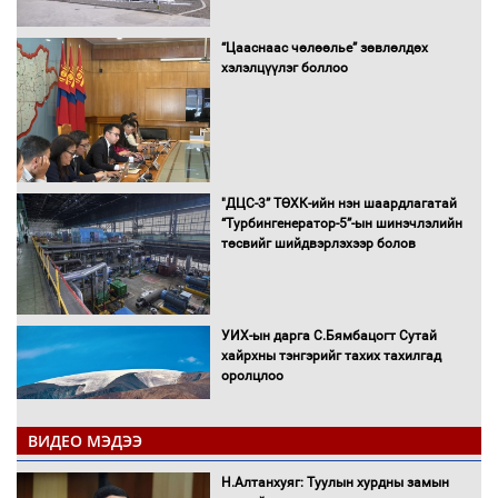
“Цааснаас чөлөөлье” зөвлөлдөх
хэлэлцүүлэг боллоо
"ДЦС-3” ТӨХК-ийн нэн шаардлагатай
“Турбингенератор-5”-ын шинэчлэлийн
төсвийг шийдвэрлэхээр болов
УИХ-ын дарга С.Бямбацогт Сутай
хайрхны тэнгэрийг тахих тахилгад
оролцлоо
ВИДЕО МЭДЭЭ
С.Амарсайхан: Иргэдийг хохироосон
Н.Алтанхуяг: Туулын хурдны замын
ААН-ийн нуугтмал хөрөнгийг