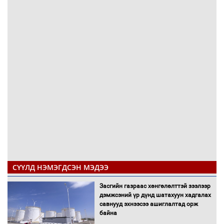
СҮҮЛД НЭМЭГДСЭН МЭДЭЭ
Засгийн газраас хөнгөлөлттэй зээлээр
дэмжсэний үр дүнд шатахуун хадгалах
савнууд эхнээсээ ашиглалтад орж
байна