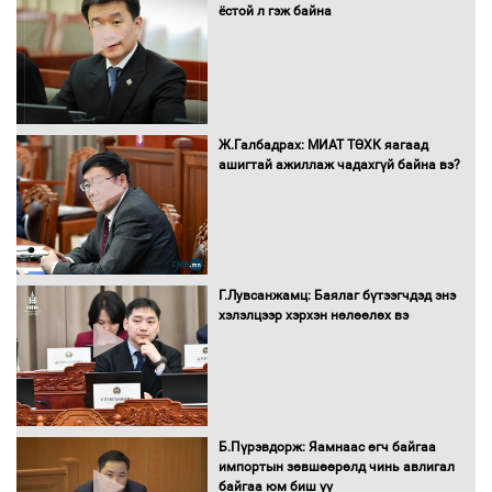
ёстой л гэж байна
Санхүүгийн хэмнэлтийн горимд эрүүл
мэндийн салбар хамаарахгүй
Ж.Галбадрах: МИАТ ТӨХК яагаад
ашигтай ажиллаж чадахгүй байна вэ?
Нөөцийн махны худалдаа,
борлуулалтыг нээлттэй ил тод
болгоно
Г.Лувсанжамц: Баялаг бүтээгчдэд энэ
Монгол Улс “COP17”-д “Тал хээрийн
хэлэлцээр хэрхэн нөлөөлөх вэ
төлөвлөгөө”-гөө танилцуулна
16 төрлийн эмийг нэг эх үүсвэрээс
худалдан авах журмыг баталлаа
Б.Пүрэвдорж: Яамнаас өгч байгаа
импортын зөвшөөрөлд чинь авлигал
байгаа юм биш үү