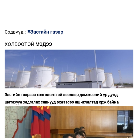
#Засгийн газар
Сэдвүүд :
ХОЛБООТОЙ
МЭДЭЭ
Засгийн газраас хөнгөлөлттэй зээлээр дэмжсэний үр дүнд
шатахуун хадгалах савнууд эхнээсээ ашиглалтад орж байна