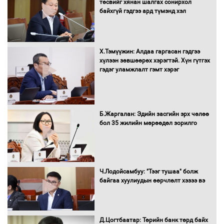
төсвийг хянан шалгах сонирхол
битүүмжлэнэ
байхгүй гэдгээ ард түмэнд хэл
Х.Тэмүүжин: Алдаа гаргасан гэдгээ
Н.Номтойбаяр: Аймгуудад тулгамдаж
хүлээн зөвшөөрөх хэрэгтэй. Хүн гүтгэх
буй асуудлуудыг Засгийн газрын
гэдэг уламжлалт гэмт хэрэг
хуралдаанд танилцуулж,
шийдвэрлүүлнэ
С.Бямбацогт Зүүн Азийн
Б.Жаргалан: Эдийн засгийн эрх чөлөө
эрэгтэйчүүдийн волейболын тэмцээнд
бол 35 жилийн мөрөөдөл зорилго
оролцож байгаа баг тамирчдад
амжилт хүслээ
Ч.Лодойсамбуу: "Тээг тушаа" болж
байгаа хуулиудын өөрчлөлт хэзээ вэ
Автобензин, дизель түлшний онцгой
албан татварыг тэглэлээ
Д.Цогтбаатар: Төрийн банк төрд байх