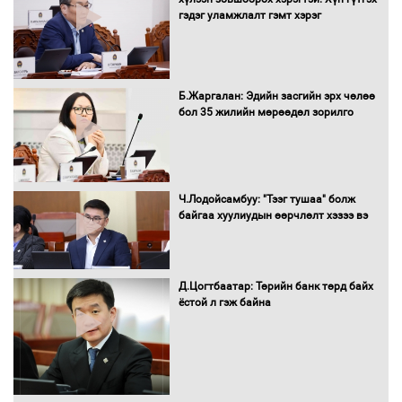
гэдэг уламжлалт гэмт хэрэг
Бүх шатанд хэмнэлтийн горимд
Б.Жаргалан: Эдийн засгийн эрх чөлөө
шилжиж, найр наадам, зөвлөгөөн,
бол 35 жилийн мөрөөдөл зорилго
гадаад томилолтыг хориглолоо
Сайд нар төсвөө хэрхэн зарцуулах вэ?
Ч.Лодойсамбуу: "Тээг тушаа" болж
байгаа хуулиудын өөрчлөлт хэзээ вэ
Д.Цогтбаатар: Төрийн банк төрд байх
Засгийн газрын ээлжит хуралдаан
ёстой л гэж байна
болж байна