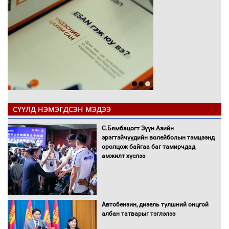
СҮҮЛД НЭМЭГДСЭН МЭДЭЭ
С.Бямбацогт Зүүн Азийн
эрэгтэйчүүдийн волейболын тэмцээнд
оролцож байгаа баг тамирчдад
амжилт хүслээ
Автобензин, дизель түлшний онцгой
албан татварыг тэглэлээ