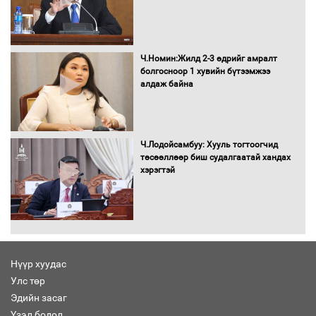
“Хар жагсаалт”-ын асуудлыг цэгцлэх
чиглэлээр Монголбанкны удирдлагад
Ч.Номин:Жилд 2-3 өдрийг амралт
30 хоногийн хугацаатай үүрэг өглөө
болгосноор 1 хувийн бүтээмжээ
алдаж байна
Ерөнхий сайд Н.Учрал олимпиадын
хүрээнд гарсан зардлыг шийдвэрлэж
Ч.Лодойсамбуу: Хууль тогтоогчид
өгөхөөр болов
төсөөллөөр биш судалгаатай хандах
хэрэгтэй
Энэ намар 1-6 дугаар ангийн
хүүхдүүдэд сургуулийн автобус
үйлчилнэ
Нүүр хуудас
Аймгуудад баригдаж буй ДЦС-ын
Улс төр
төслийг үргэлжүүлэх чиглэл өглөө
Эдийн засаг
Үзэл бодол