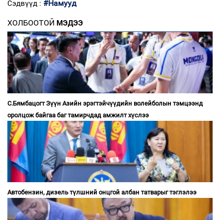
#Намууд
Сэдвүүд :
ХОЛБООТОЙ
МЭДЭЭ
С.Бямбацогт Зүүн Азийн эрэгтэйчүүдийн волейболын тэмцээнд
оролцож байгаа баг тамирчдад амжилт хүслээ
Автобензин, дизель түлшний онцгой албан татварыг тэглэлээ