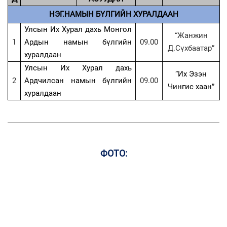
НЭГ.НАМЫН БҮЛГИЙН ХУРАЛДААН
Улсын Их Хурал дахь Монгол
“Жанжин
1
Ардын намын б
ү
лгийн
09.00
Д.Сүхбаатар”
хуралдаан
Улсын Их Хурал дахь
“Их Эзэн
2
Ардчилсан намын бүлгийн
09.00
Чингис хаан”
хуралдаан
ФОТО: