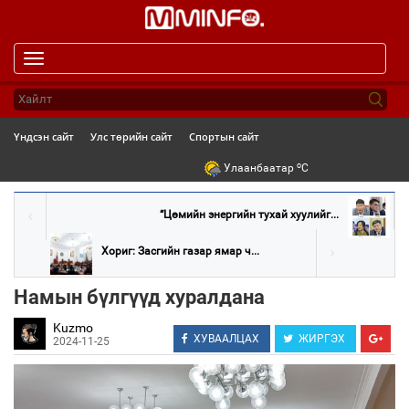
Toggle
navigation
Үндсэн сайт
Улс төрийн сайт
Спортын сайт
o
Улаанбаатар
C
“Цөмийн энергийн тухай хуулийг...
Хориг: Засгийн газар ямар ч...
Намын бүлгүүд хуралдана
Kuzmo
ХУВААЛЦАХ
ЖИРГЭХ
2024-11-25