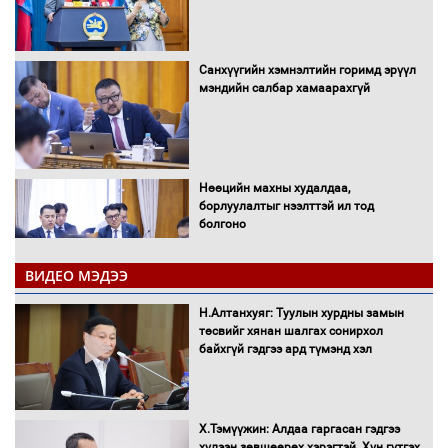
Санхүүгийн хэмнэлтийн горимд эрүүл
мэндийн салбар хамаарахгүй
Нөөцийн махны худалдаа,
борлуулалтыг нээлттэй ил тод
болгоно
ВИДЕО МЭДЭЭ
Монгол Улс “COP17”-д “Тал хээрийн
Н.Алтанхуяг: Туулын хурдны замын
төлөвлөгөө”-гөө танилцуулна
төсвийг хянан шалгах сонирхол
байхгүй гэдгээ ард түмэнд хэл
16 төрлийн эмийг нэг эх үүсвэрээс
Х.Тэмүүжин: Алдаа гаргасан гэдгээ
худалдан авах журмыг баталлаа
хүлээн зөвшөөрөх хэрэгтэй. Хүн гүтгэх