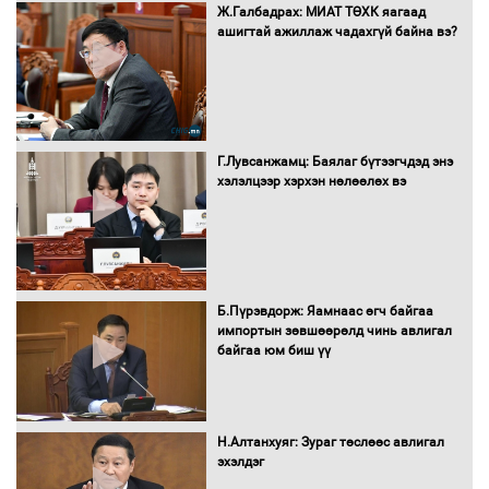
Автомашинд улсын дугаарын тэгш,
Ж.Галбадрах: МИАТ ТӨХК яагаад
сондгойгоор шатахуун олгоно
ашигтай ажиллаж чадахгүй байна вэ?
Бага орлоготой иргэдийн орлогод
татвар ногдуулахгүй байх эрх зүйн
Г.Лувсанжамц: Баялаг бүтээгчдэд энэ
орчныг бүрдүүллээ
хэлэлцээр хэрхэн нөлөөлөх вэ
Хөшөө бүтсэн түүхийг өгүүлэх 7
Б.Пүрэвдорж: Яамнаас өгч байгаа
баримт
импортын зөвшөөрөлд чинь авлигал
байгаа юм биш үү
Хөвсгөл нуурын лусыг тахих төрийн
тахилгын ёслол боллоо
Н.Алтанхуяг: Зураг төслөөс авлигал
эхэлдэг