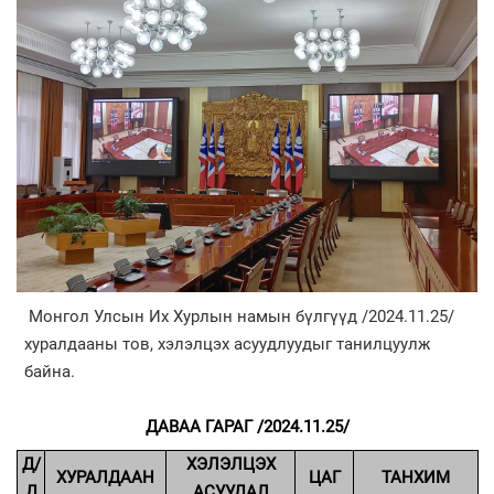
Монгол Улсын Их Хурлын намын бүлгүүд /2024.11.25/
хуралдааны тов, хэлэлцэх асуудлуудыг танилцуулж
байна.
ДАВАА ГАРАГ /2024.11.25/
Д/
ХЭЛЭЛЦЭХ
ХУРАЛДААН
ЦАГ
ТАНХИМ
Д
АСУУДАЛ