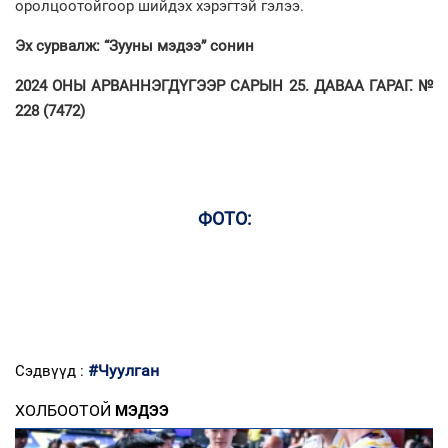
оролцоотойгоор шийдэх хэрэгтэй гэлээ.
Эх сурвалж: “Зууны мэдээ” сонин
2024 ОНЫ АРВАННЭГДҮГЭЭР САРЫН 25. ДАВАА ГАРАГ. №
228 (7472)
ФОТО:
#Чуулган
Сэдвүүд :
ХОЛБООТОЙ
МЭДЭЭ