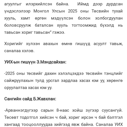
агуулгыг илэрхийлсэн байна. Иймд дээр дурдсан
үндэслэлээр Монгол Улсын 2025 оны Төсвийн тухай
хууль, хамт өргөн мэдүүлсэн болон холбогдуулан
боловсруулж баталсан хууль тогтоомжид бүхэлд нь
тавьсан хориг тавьсан” гэжээ.
Хоригийг хүлээн авахын өмнө гишүүд асуулт тавьж,
саналаа хэлэв.
УИХ-ын гишүүн З.Мэндсайхан:
-2025 оны төсвийг дахин хэлэлцэхдээ төсвийн тэнцлийг
сайжруулахын тулд урсгал зардлаа хасах юм уу, хөрөнгө
оруулалтаа хасах юм уу.
Сангийн сайд Б.Жавхлан:
-Арваннэгдүгээр сарын 8-наас хойш зүгээр суусангүй.
Төсөвт тодотгол хийсэн ч бай, хориг ирсэн ч бай бэлтгэл
хангаад тооцооллуудаа хийгээд явж байна. Саналаа УИХ