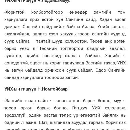
УИХ-ын гишүүн Ч.Лодойсамбуу:
-Хоригтой холбоотойгоор өнөөдөр хамгийн том
хариуцлага ярих ёстой хүн Сангийн сайд. Хэдэн засаг
дамнаж Сангийн сайд хийж байгаа билээ. Үнийн өсөлт,
ажилгүйдэл, авлига хээл хахууль төсөв сангийн үүдэнд
сууж байгаа тантай шууд холбоотой. Төсөв анх өргөн
барих үеэс л Төсвийн тогтвортой байдлын зөвлөл,
аудитор, эдийн засагчид хэлж л байсан. Хэнийг ч
сонсдоггүй, эцэст нь хориг тавиулаад Засгийн газар, УИХ
нь эвгүй байдалд орчихсон сууж байдаг. Одоо Сангийн
сайдад хариуцлага тооцох хэрэгтэй.
УИХ-ын гишүүн Н.Номтойбаяр:
-Засгийн газар сайн ч төсөв өргөн барьж болно, муу ч
төсөв өргөн барьж болно. Гагцхүү УИХ хэлэлцэж,
эрсдэлгүй, эдийн засгаа тэлэх үр өгөөжтэй байлгах нь
бидний л ажил. Шат, шатандаа асуудал гарлаа. Хориг яах
аргагүй улс орныг бодсон шийдвэр хүлээж авна гэдгээ