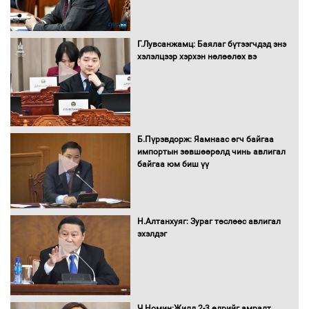
Бага орлоготой иргэдийн орлогод
татвар ногдуулахгүй байх эрх зүйн
Г.Лувсанжамц: Баялаг бүтээгчдэд энэ
орчныг бүрдүүллээ
хэлэлцээр хэрхэн нөлөөлөх вэ
Хөшөө бүтсэн түүхийг өгүүлэх 7
Б.Пүрэвдорж: Яамнаас өгч байгаа
баримт
импортын зөвшөөрөлд чинь авлигал
байгаа юм биш үү
Хөвсгөл нуурын лусыг тахих төрийн
тахилгын ёслол боллоо
Н.Алтанхуяг: Зураг төслөөс авлигал
эхэлдэг
“Хар жагсаалт”-ын асуудлыг цэгцлэх
чиглэлээр Монголбанкны удирдлагад
Ч.Номин:Жилд 2-3 өдрийг амралт
30 хоногийн хугацаатай үүрэг өглөө