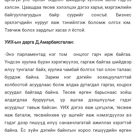
хэлсэн. Цаашдаа төсөв хэлэлцэх дэгээ харъя, мэргэжлийн
байгууллагуудын байр суурийг сонсъё. Бизнес
эрхлэгчдийн нурууг яаж тэнийлгэж боломж олгох юм.
Тэвчиж болох зардлыг хасах л ёстой.
УИХ-ын дарга Д.Амарбаясгалан:
-Энэ парламентад нэг том онцлог гарч ирж байгаа.
Үндсэн хуулиа бүрэн хэрэгжүүлэх, гаргаж байгаа шийдвэр
илүү тунгалаг байх, хуулиа чамбай болгох тал олон талаас
бүрдэж байна. Зарим нэг дэгийн зохицуулалттай
холбоотой асуудлаас болж алдаа дутагдал гаргах, хоцрох
асуудал байгаад байна. Төсөв өргөн барьснаас хойш
алдагдлаа бууруулъя, үр ашгаа дээшлүүлье гэдэг
асуудлыг тавьж байсан. УИХ дэгээ яаж цэгцэлж, төсвөө
яаж баталж, төсвийнхөө үр ашгийг яаж нэмэгдүүлэх вэ
гэдэг дээр гишүүд илүү санаачлагатай ажиллах хэрэгтэй
байна. Ёс зүйн дэгийн байнгын хороо гишүүдийн өргөн