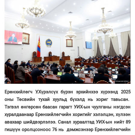
Ерөнхийлөгч У.Хүрэлсүх бүрэн эрхийнхээ хүрээнд 2025
оны Төсвийн тухай хуульд бүхэлд нь хориг тавьсан.
Тэгвэл өнгөрсөн баасан гарагт УИХ-ын чуулганы нэгдсэн
хуралдаанаар Ерөнхийлөгчийн хоригийг хэлэлцэн, хүлээн
авахаар шийдвэрлэлээ. Санал хураалтад УИХ-ын нийт 89
гишүүн оролцсоноос 76 нь дэмжсэнээр Ерөнхийлөгчийн