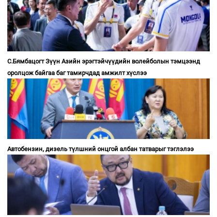
С.Бямбацогт Зүүн Азийн эрэгтэйчүүдийн волейболын тэмцээнд
оролцож байгаа баг тамирчдад амжилт хүслээ
Автобензин, дизель түлшний онцгой албан татварыг тэглэлээ