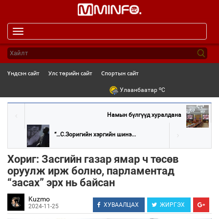
Toggle
navigation
Үндсэн сайт
Улс төрийн сайт
Спортын сайт
o
Улаанбаатар
C
Намын бүлгүүд хуралдана
“…С.Зоригийн хэргийн шинэ...
Хориг: Засгийн газар ямар ч төсөв
оруулж ирж болно, парламентад
“засах” эрх нь байсан
Kuzmo
ХУВААЛЦАХ
ЖИРГЭХ
2024-11-25