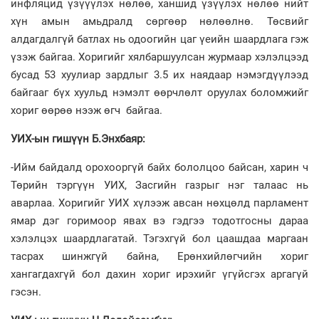
инфляцид үзүүүлэх нөлөө, ханшид үзүүлэх нөлөө нийт
хүн амын амьдралд сөргөөр нөлөөлнө. Төсвийг
алдагдалгүй батлах нь одоогийн цаг үеийн шаардлага гэж
үзэж байгаа. Хоригийг хялбаршуулсан журмаар хэлэлцээд
бусад 53 хуулиар зардлыг 3.5 их наядаар нэмэгдүүлээд
байгааг бүх хуульд нэмэлт өөрчлөлт оруулах боломжийг
хориг өөрөө нээж өгч байгаа.
УИХ-ын гишүүн Б.Энхбаяр:
-Ийм байдалд орохооргүй байх бололцоо байсан, харин ч
Төрийн тэргүүн УИХ, Засгийн газрыг нэг талаас нь
аварлаа. Хоригийг УИХ хүлээж авсан нөхцөлд парламент
ямар дэг горимоор явах вэ гэдгээ тодотгосны дараа
хэлэлцэх шаардлагатай. Тэгэхгүй бол цаашдаа маргаан
тасрах шинжгүй байна, Ерөнхийлөгчийн хориг
хангагдахгүй бол дахин хориг ирэхийг үгүйсгэх аргагүй
гэсэн.