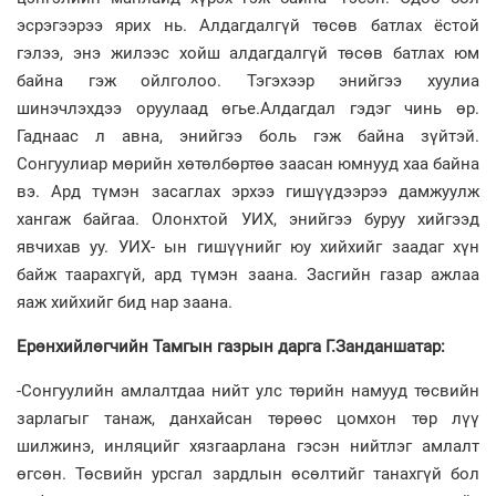
эсрэгээрээ ярих нь. Алдагдалгүй төсөв батлах ёстой
гэлээ, энэ жилээс хойш алдагдалгүй төсөв батлах юм
байна гэж ойлголоо. Тэгэхээр энийгээ хуулиа
шинэчлэхдээ оруулаад өгье.Алдагдал гэдэг чинь өр.
Гаднаас л авна, энийгээ боль гэж байна зүйтэй.
Сонгуулиар мөрийн хөтөлбөртөө заасан юмнууд хаа байна
вэ. Ард түмэн засаглах эрхээ гишүүдээрээ дамжуулж
хангаж байгаа. Олонхтой УИХ, энийгээ буруу хийгээд
явчихав уу. УИХ- ын гишүүнийг юу хийхийг заадаг хүн
байж таарахгүй, ард түмэн заана. Засгийн газар ажлаа
яаж хийхийг бид нар заана.
Ерөнхийлөгчийн Тамгын газрын дарга Г.Занданшатар:
-Сонгуулийн амлалтдаа нийт улс төрийн намууд төсвийн
зарлагыг танаж, данхайсан төрөөс цомхон төр лүү
шилжинэ, инляцийг хязгаарлана гэсэн нийтлэг амлалт
өгсөн. Төсвийн урсгал зардлын өсөлтийг танахгүй бол