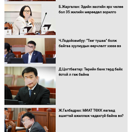
Бүх шатанд хэмнэлтийн горимд
Б.Жаргалан: Эдийн засгийн эрх чөлөө
шилжиж, найр наадам, зөвлөгөөн,
бол 35 жилийн мөрөөдөл зорилго
гадаад томилолтыг хориглолоо
Сайд нар төсвөө хэрхэн зарцуулах вэ?
Ч.Лодойсамбуу: "Тээг тушаа" болж
байгаа хуулиудын өөрчлөлт хэзээ вэ
Д.Цогтбаатар: Төрийн банк төрд байх
Засгийн газрын ээлжит хуралдаан
ёстой л гэж байна
болж байна
Автомашинд улсын дугаарын тэгш,
Ж.Галбадрах: МИАТ ТӨХК яагаад
сондгойгоор шатахуун олгоно
ашигтай ажиллаж чадахгүй байна вэ?