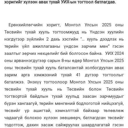
хоригийг хүлээн авах тухай УИХ-ын тогтоол батлагдав.
Ерөнхийлөгчийн хоригт, Монгол Улсын 2025 оны
Төсвийн тухай хууль тогтоомжууд нь Үндсэн хуулийн
нэгдүгээр зүйлийн 2 дахь хэсгийн “… хууль дээдлэх нь
төрийн үйл ажиллагааны үндсэн зарчим мөн” гэсэн
заалтыг зөрчих нөхцөлийг бий болгосон байна. УИХ 2024
оны арваннэгдүгээр сарын 8-ны өдөр Монгол Улсын 2025
оны төсвийн тухай хууль баталсантай холбогдуулан авах
зарим арга хэмжээний тухай 41 дүгээр тогтоолыг
баталжээ. Энэхүү тогтоолоор Монгол Улсын 2025 оны
төсвийн тухай хууль нь Төсвийн болон Төсвийн
тогтвортой байдлын тухай хуульд заасан зарчмуудыг
бүрэн хангаагүй, төрийн мөнгөний бодлоготой нийцээгүй,
төсвийг үр ашигтай, хэмнэлттэй байхаар төлөвлөж
чадаагүй болохоо хүлээн зөвшөөрч, батлагдсан төсвийг
тодотгож, дахин засаж сайжруулах шаардлагатай гэсэн