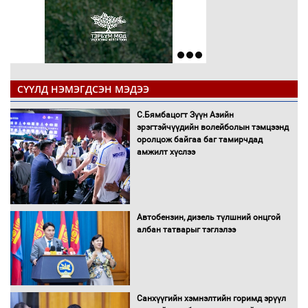
СҮҮЛД НЭМЭГДСЭН МЭДЭЭ
С.Бямбацогт Зүүн Азийн
эрэгтэйчүүдийн волейболын тэмцээнд
оролцож байгаа баг тамирчдад
амжилт хүслээ
Автобензин, дизель түлшний онцгой
албан татварыг тэглэлээ
Санхүүгийн хэмнэлтийн горимд эрүүл