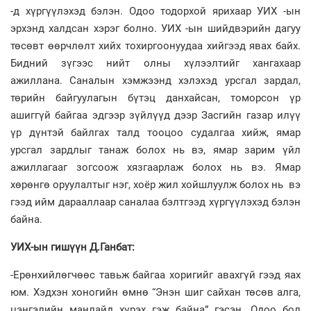
-д хүргүүлэхэд бэлэн. Одоо тодорхой ярихаар УИХ -ын
эрхэнд халдсан хэрэг болно. УИХ -ын шийдвэрийн дагуу
төсөвт өөрчлөлт хийх тохиргоонуудаа хийгээд явах байх.
Бидний зүгээс нийт олны хүлээлтийг хангахаар
ажиллана. Саналын хэмжээнд хэлэхэд урсгал зардал,
төрийн байгуулагын бүтэц данхайсан, томорсон үр
ашиггүй байгаа эдгээр зүйлүүд дээр Засгийн газар илүү
үр дүнтэй байлгах талд тооцоо судалгаа хийж, ямар
урсгал зардлыг танаж болох нь вэ, ямар зарим үйл
ажиллагааг зогсоож хязгаарлаж болох нь вэ. Ямар
хөрөнгө оруулалтыг нэг, хоёр жил хойшлуулж болох нь вэ
гээд ийм дарааллаар саналаа бэлтгээд хүргүүлэхэд бэлэн
байна.
УИХ-ын гишүүн Д.Ганбат:
-Ерөнхийлөгчөөс тавьж байгаа хоригийг авахгүй гээд яах
юм. Хэдхэн хоногийн өмнө “Энэн шиг сайхан төсөв алга,
цэнгэлийн манлайд хүрэх гэж байна” гэсэн. Одоо бол