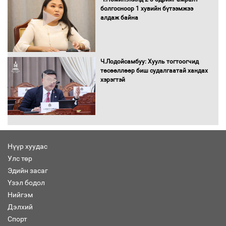
болгосноор 1 хувийн бүтээмжээ
алдаж байна
Ерөнхий сайд Н.Учрал олимпиадын
хүрээнд гарсан зардлыг шийдвэрлэж
Ч.Лодойсамбуу: Хууль тогтоогчид
өгөхөөр болов
төсөөллөөр биш судалгаатай хандах
хэрэгтэй
Энэ намар 1-6 дугаар ангийн
хүүхдүүдэд сургуулийн автобус
үйлчилнэ
Нүүр хуудас
Аймгуудад баригдаж буй ДЦС-ын
Улс төр
төслийг үргэлжүүлэх чиглэл өглөө
Эдийн засаг
Үзэл бодол
Нийгэм
Дэлхий
Улсын хэмжээнд АИ-92 автобензиний
Спорт
17 хоногийн нөөцтэй байна