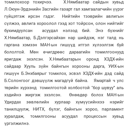
томилохоор тохирчээ. Х.Нямбаатар сайдын хувьд
Л.Оюун-Эрдэнийн Засгийн газарт гал хамгаалагчийн үүрэг
гүйцэтгэж ирсэн гэдэг. Нийтийн тээврийн авлигын
сүлжээ, авлига хороолол гээд хот тойрсон, олон нийтийг
бухимдуулсан асуудал нэлээд бий. Энэ бүхнийг
Х.Нямбаатар, Б.Дэлгэрсайхан нар шийдэж, нэг талд нь
гаргана хэмээн МАН-ын гишүүд итгэл хүлээлгэж буй
бололтой. Мөн өчигдрөөс дараагийн томилгоонууд
яригдаж эхэлсэн. Х.Нямбаатарын оронд ХЗДХ-ийн
сайдаар Хууль зүйн байнгын хорооны дарга, УИХ-ын
гишүүн Б.Энхбаярыг томилох, эсвэл ХЗДХ-ийн дэд сайд
Б.Солонгоог дэвшүүлж магадгүй байна. Ямартай ч улс
төрийн хүрээнд томилгоотой холбоотой “бор шувуу” аль
хэдийнэ жиргэж эхэлсэн. Өнөөдөр болох МАН-ын
Удирдах зөвлөлийн хурлаар хүмүүсийнхээ нэрийг
танилцуулж, НИТХ, бүлэг, байнгын хороо, парламент
хуралдаж, томилгооны асуудал процессын хувьд
үргэлжилнэ.