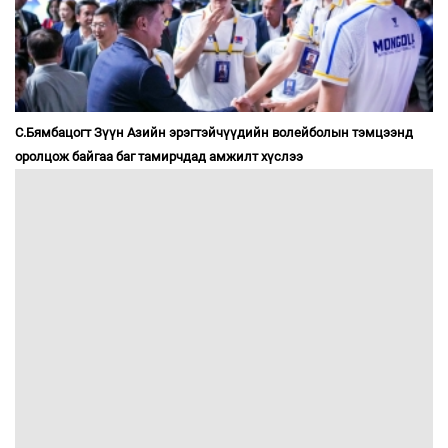
С.Бямбацогт Зүүн Азийн эрэгтэйчүүдийн волейболын тэмцээнд
оролцож байгаа баг тамирчдад амжилт хүслээ