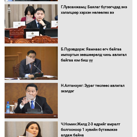
Сайд нар төсвөө хэрхэн зарцуулах вэ?
Г.Лувсанжамц: Баялаг бүтээгчдэд энэ
хэлэлцээр хэрхэн нөлөөлөх вэ
Засгийн газрын ээлжит хуралдаан
болж байна
Б.Пүрэвдорж: Яамнаас өгч байгаа
импортын зөвшөөрөлд чинь авлигал
байгаа юм биш үү
Автомашинд улсын дугаарын тэгш,
сондгойгоор шатахуун олгоно
Н.Алтанхуяг: Зураг төслөөс авлигал
эхэлдэг
Бага орлоготой иргэдийн орлогод
татвар ногдуулахгүй байх эрх зүйн
орчныг бүрдүүллээ
Ч.Номин:Жилд 2-3 өдрийг амралт
болгосноор 1 хувийн бүтээмжээ
алдаж байна