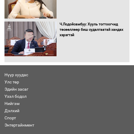
Хөшөө бүтсэн түүхийг өгүүлэх 7
баримт
Ч.Лодойсамбуу: Хууль тогтоогчид
төсөөллөөр биш судалгаатай хандах
хэрэгтэй
Хөвсгөл нуурын лусыг тахих төрийн
тахилгын ёслол боллоо
Нүүр хуудас
Улс төр
“Хар жагсаалт”-ын асуудлыг цэгцлэх
Эдийн засаг
чиглэлээр Монголбанкны удирдлагад
30 хоногийн хугацаатай үүрэг өглөө
Үзэл бодол
Нийгэм
Дэлхий
Спорт
Ерөнхий сайд Н.Учрал олимпиадын
Энтертайнмент
хүрээнд гарсан зардлыг шийдвэрлэж
өгөхөөр болов