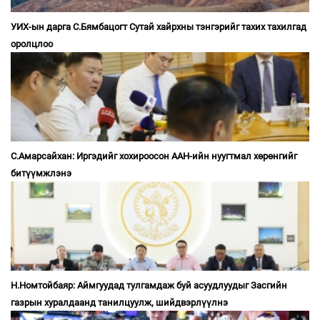
УИХ-ын дарга С.Бямбацогт Сутай хайрхны тэнгэрийг тахих тахилгад
оролцлоо
С.Амарсайхан: Иргэдийг хохироосон ААН-ийн нуугтмал хөрөнгийг
битүүмжлэнэ
Н.Номтойбаяр: Аймгуудад тулгамдаж буй асуудлуудыг Засгийн
газрын хуралдаанд танилцуулж, шийдвэрлүүлнэ