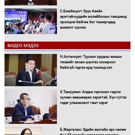
С.Бямбацогт Зүүн Азийн
эрэгтэйчүүдийн волейболын тэмцээнд
оролцож байгаа баг тамирчдад
амжилт хүслээ
ВИДЕО МЭДЭЭ
Автобензин, дизель түлшний онцгой
Н.Алтанхуяг: Туулын хурдны замын
албан татварыг тэглэлээ
төсвийг хянан шалгах сонирхол
байхгүй гэдгээ ард түмэнд хэл
Х.Тэмүүжин: Алдаа гаргасан гэдгээ
Санхүүгийн хэмнэлтийн горимд эрүүл
хүлээн зөвшөөрөх хэрэгтэй. Хүн гүтгэх
мэндийн салбар хамаарахгүй
гэдэг уламжлалт гэмт хэрэг
Нөөцийн махны худалдаа,
Б.Жаргалан: Эдийн засгийн эрх чөлөө
борлуулалтыг нээлттэй ил тод