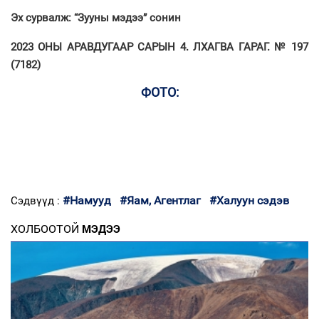
Эх сурвалж: “Зууны мэдээ” сонин
2023 ОНЫ АРАВДУГААР САРЫН 4. ЛХАГВА ГАРАГ. № 197
(7182)
ФОТО:
#Намууд
#Яам, Агентлаг
#Халуун сэдэв
Сэдвүүд :
ХОЛБООТОЙ
МЭДЭЭ