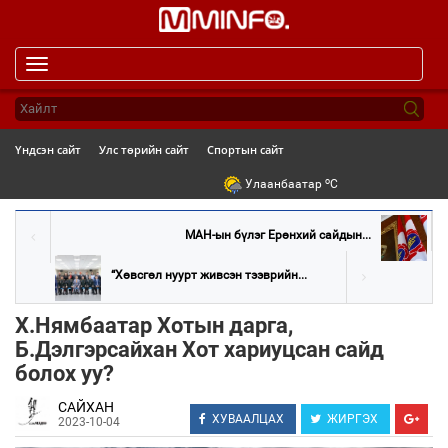
Toggle
navigation
Үндсэн сайт
Улс төрийн сайт
Спортын сайт
o
Улаанбаатар
C
МАН-ын бүлэг Ерөнхий сайдын...
“Хөвсгөл нуурт живсэн тээврийн...
Х.Нямбаатар Хотын дарга,
Б.Дэлгэрсайхан Хот хариуцсан сайд
болох уу?
САЙХАН
ХУВААЛЦАХ
ЖИРГЭХ
2023-10-04