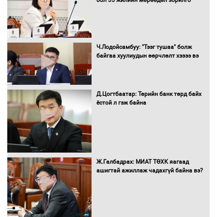
бол 35 жилийн мөрөөдөл зорилго
болгоно
Монгол Улс “COP17”-д “Тал хээрийн
Ч.Лодойсамбуу: "Тээг тушаа" болж
төлөвлөгөө”-гөө танилцуулна
байгаа хуулиудын өөрчлөлт хэзээ вэ
Д.Цогтбаатар: Төрийн банк төрд байх
ёстой л гэж байна
16 төрлийн эмийг нэг эх үүсвэрээс
худалдан авах журмыг баталлаа
Бүх шатанд хэмнэлтийн горимд
Ж.Галбадрах: МИАТ ТӨХК яагаад
шилжиж, найр наадам, зөвлөгөөн,
ашигтай ажиллаж чадахгүй байна вэ?
гадаад томилолтыг хориглолоо