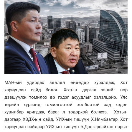
МАН-ын удирдах зөвлөл өнөөдөр хуралдаж, Хот
хариуцсан сайд болон Хотын даргад хэнийг нэр
дэвшүүлж томилох вэ гэдэг асуудлыг хэлэлцэнэ. Улс
төрийн хүрээнд томилгоотой холбоотой хэд хэдэн
хувилбар яригдаж, бараг л тодорхой болжээ. Хотын
даргаар ХЗДХ-ын сайд, УИХ-ын гишүүн Х.Нямбаатар, Хот
хариуцсан сайдаар УИХ-ын гишүүн Б.Дэлгэрсайхан нарыг