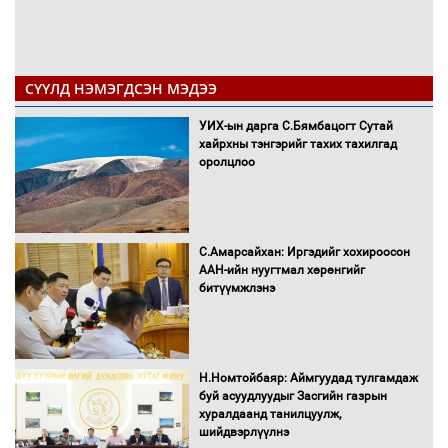
СҮҮЛД НЭМЭГДСЭН МЭДЭЭ
УИХ-ын дарга С.Бямбацогт Сутай
хайрхны тэнгэрийг тахих тахилгад
оролцлоо
С.Амарсайхан: Иргэдийг хохироосон
ААН-ийн нуугтмал хөрөнгийг
битүүмжлэнэ
Н.Номтойбаяр: Аймгуудад тулгамдаж
буй асуудлуудыг Засгийн газрын
хуралдаанд танилцуулж,
шийдвэрлүүлнэ