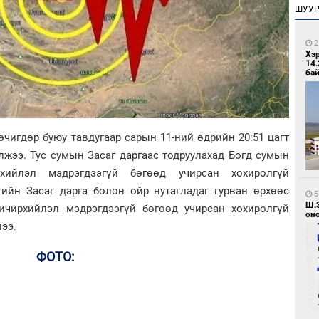
ШУУ
2
Хэ
14.
бай
чигдөр буюу тавдугаар сарын 11-ний өдрийн 20:51 цагт
лжээ. Тус сумын Засаг даргаас тодруулахад Богд сумын
хийлэл мэдрэгдээгүй бөгөөд учирсан хохиролгүй
гийн Засаг дарга болон ойр нутагладаг гурван өрхөөс
5
Ш.
чичирхийлэл мэдрэгдээгүй бөгөөд учирсан хохиролгүй
оно
лээ.
ФОТО: