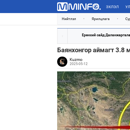
ЭХЛЭЛ
УЛ
Нийтлэл
•
Ярилцлага
•
Су
Ерөнхий сайд Даланжаргалан
Баянхонгор аймагт 3.8 
Kuzmo
2025-05-12