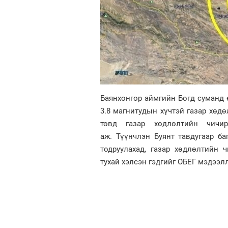
Баянхонгор аймгийн Богд суманд ө
3.8 магнитудын хүчтэй газар хөдө
төвд газар хөдлөлтийн чичир
аж. Түүнчлэн Буянт тавдугаар ба
тодруулахад, газар хөдлөлтийн 
тухай хэлсэн гэдгийг ОБЕГ мэдээл