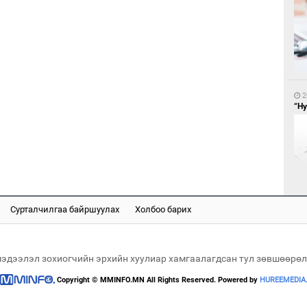
1
БН
АИ
2
хүс
“Ну
Сурталчилгаа байршуулах
Холбоо барих
1
2
“Ц
Ав
хэл
со
мэдээлэл зохиогчийн эрхийн хуулиар хамгаалагдсан тул зөвшөөрөл
Copyright © MMINFO.MN All Rights Reserved. Powered by
HUREEMEDIA