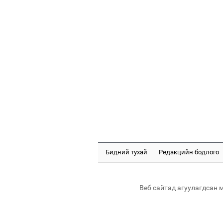
Бидний тухай
Редакцийн бодлого
Веб сайтад агуулагдсан 