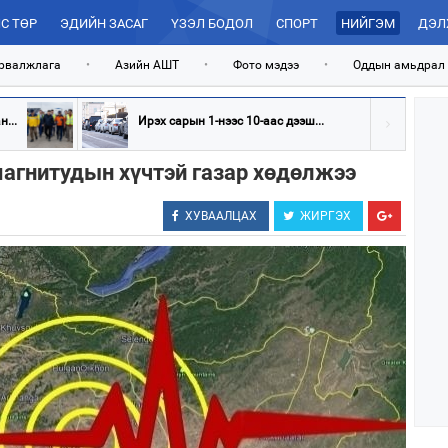
С ТӨР
ЭДИЙН ЗАСАГ
ҮЗЭЛ БОДОЛ
СПОРТ
НИЙГЭМ
ДЭЛ
рвалжлага
•
Азийн АШТ
•
Фото мэдээ
•
Оддын амьдрал
...
Ирэх сарын 1-нээс 10-аас дээш...
магнитудын хүчтэй газар хөдөлжээ
ХУВААЛЦАХ
ЖИРГЭХ