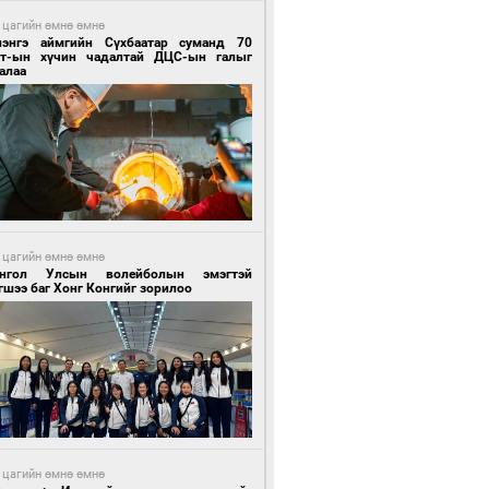
 цагийн өмнө өмнө
лэнгэ аймгийн Сүхбаатар суманд 70
т-ын хүчин чадалтай ДЦС-ын галыг
алаа
 цагийн өмнө өмнө
нгол Улсын волейболын эмэгтэй
шээ баг Хонг Конгийг зорилоо
 цагийн өмнө өмнө