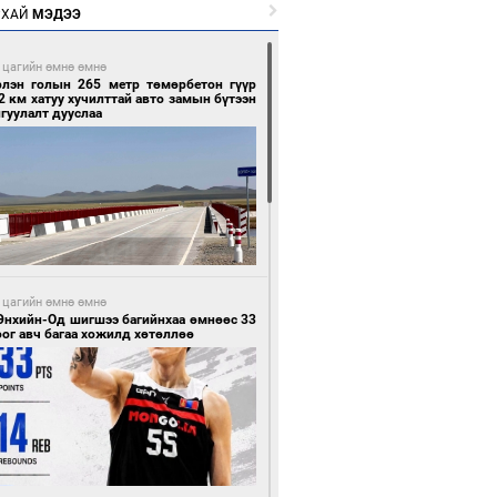
РХАЙ
МЭДЭЭ
 цагийн өмнө өмнө
рлэн голын 265 метр төмөрбетон гүүр
2 км хатуу хучилттай авто замын бүтээн
гуулалт дууслаа
 цагийн өмнө өмнө
Энхийн-Од шигшээ багийнхаа өмнөөс 33
ог авч багаа хожилд хөтөллөө