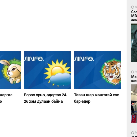
8
Сэ
МВ
аса
9
Мо
шиг
 жаргал
Бороо орно, өдөртөө 24-
Таван шар мэнгэтэй хөх
э
26 хэм дулаан байна
бар өдөр
9