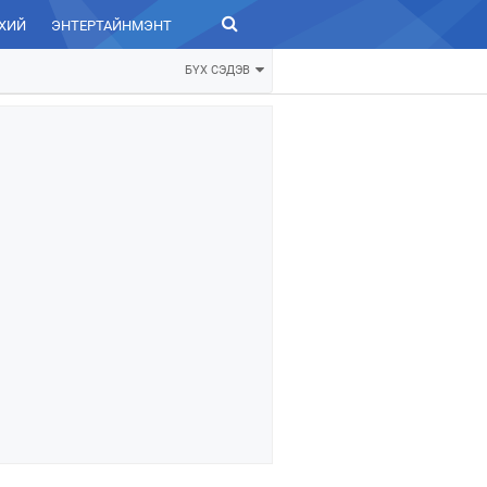
ХИЙ
ЭНТЕРТАЙНМЭНТ
ЗУРХАЙ
БҮХ СЭДЭВ