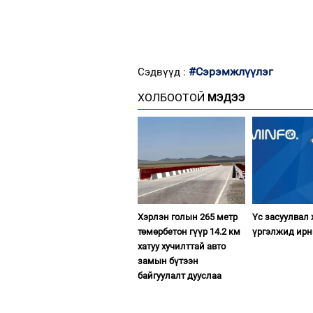
#Сэрэмжлүүлэг
Сэдвүүд :
ХОЛБООТОЙ
МЭДЭЭ
Хэрлэн голын 265 метр
Үс засуулвал
төмөрбетон гүүр 14.2 км
үргэлжид ирн
хатуу хучилттай авто
замын бүтээн
байгуулалт дууслаа