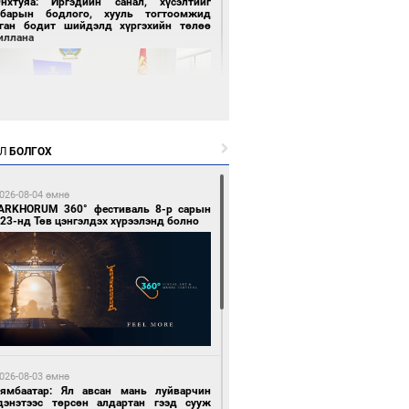
Энхтуяа: Иргэдийн санал, хүсэлтийг
лбарын бодлого, хууль тогтоомжид
сган бодит шийдэлд хүргэхийн төлөө
иллана
Л
БОЛГОХ
 цагийн өмнө өмнө
026-08-04 өмнө
засуулвал жаргал үргэлжид ирнэ
ARKHORUM 360° фестиваль 8-р сарын
23-нд Төв цэнгэлдэх хүрээлэнд болно
 цагийн өмнө өмнө
роо орно, өдөртөө 24-26 хэм дулаан
026-08-03 өмнө
йна
Нямбаатар: Ял авсан мань луйварчин
дэнэтээс төрсөн алдартан гээд сууж