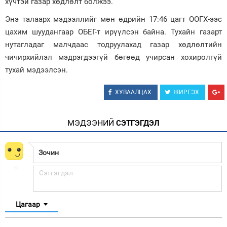
хүчтэй газар хөдлөлт болжээ.
Зурхай
Энэ талаарх мэдээллийг мөн өдрийн 17:46 цагт ООГХ-ээс
цахим шуудангаар ОБЕГ-т ирүүлсэн байна. Тухайн газарт
нутагладаг малчдаас тодруулахад газар хөдлөлтийн
чичирхийлэл мэдрэгдээгүй бөгөөд учирсан хохиролгүй
тухай мэдээлсэн.
ХУВААЛЦАХ
ЖИРГЭХ
МЭДЭЭНИЙ
СЭТГЭГДЭЛ
Цагаар