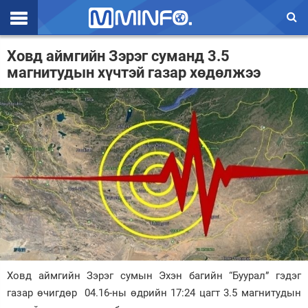
Эхлэл
Ховд аймгийн Зэрэг суманд 3.5
магнитудын хүчтэй газар хөдөлжээ
Цаг агаар
Валют ханш
Улс төр
Эдийн засаг
Үзэл бодол
Спорт
Нийгэм
Дэлхий
Ховд аймгийн Зэрэг сумын Эхэн багийн “Буурал” гэдэг
газар өчигдөр 04.16-ны өдрийн 17:24 цагт 3.5 магнитудын
Энтертайнмэнт