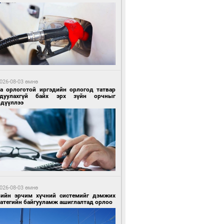
 цагийн өмнө өмнө
роо орохгүй, өдөртөө 28-30 хэм дулаан
йна
026-08-03 өмнө
га орлоготой иргэдийн орлогод татвар
гдуулахгүй байх эрх зүйн орчныг
рдүүллээ
5 цагийн өмнө өмнө
х төрлийн шатахууны импортыг шуурхай
вэрлэхэд гурван яам хамтран ажиллана
026-08-03 өмнө
вийн эрчим хүчний системийг дэмжих
ратегийн байгууламж ашиглалтад орлоо