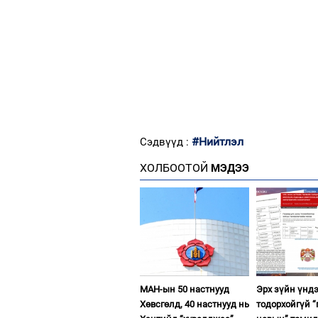
#Нийтлэл
Сэдвүүд :
ХОЛБООТОЙ
МЭДЭЭ
МАН-ын 50 настнууд
Эрх зүйн үнд
Хөвсгөлд, 40 настнууд нь
тодорхойгүй “