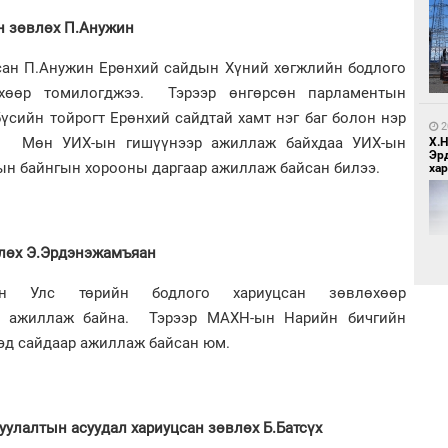
н зөвлөх П.Анужин
1
МИ
аж
сан П.Анужин Ерөнхий сайдын Хүний хөгжлийн бодлого
өхөөр томилогджээ. Тэрээр өнгөрсөн парламентын
бүсийн тойрогт Ерөнхий сайдтай хамт нэг баг болон нэр
2
. Мөн УИХ-ын гишүүнээр ажиллаж байхдаа УИХ-ын
Х.
Эр
н байнгын хорооны даргаар ажиллаж байсан билээ.
хар
1
С.
влөх Э.Эрдэнэжамъяан
ий
ын Улс төрийн бодлого хариуцсан зөвлөхөөр
н ажиллаж байна. Тэрээр МАХН-ын Нарийн бичгийн
2
дэд сайдаар ажиллаж байсан юм.
Хөш
уулалтын асуудал хариуцсан зөвлөх Б.Батсүх
1
Н.