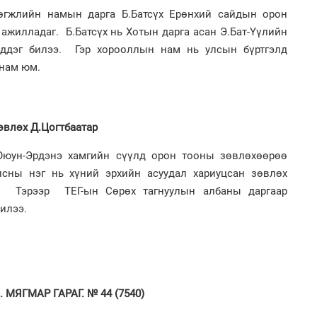
ас
өгжлийн намын дарга Б.Батсүх Ерөнхий сайдын орон
та
ажилладаг. Б.Батсүх нь Хотын дарга асан Э.Бат-Үүлийн
ддэг билээ. Гэр хорооллын нам нь улсын бүртгэлд
2
Хө
 нам юм.
та
өвлөх Д.Цогтбаатар
1
Өн
Оюун-Эрдэнэ хамгийн сүүлд орон тооны зөвлөхөөрөө
ду
ол
лсны нэг нь хүний эрхийн асуудал хариуцсан зөвлөх
м. Тэрээр ТЕГ-ын Сөрөх тагнуулын албаны даргаар
2
“Ну
илээ.
1
 МЯГМАР ГАРАГ. № 44 (7540)
С.
во
та