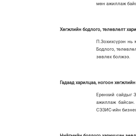
мөн ажиллаж байс
Хөгжлийн бодлого, төлөвлөлт хар
П.Зохихсүрэн нь 
Бодлого, төлөвлө
зөвлөх болжээ.
Гадаад харилцаа, ногоон хөгжлий
Ерөнхий сайдыг З
ажиллаж байсан.
СЭЗИС-ийн бизне
Нийгмийн бодлого хариуцсан зөвл