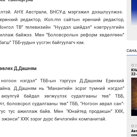
илтэй. АНУ, Австрали, БНСУ-д мэргэжил дээшлүүлжээ.
рөн­хий редактор, iKon.mn сайтын ерөнхий редактор,
Монгол ТВ” телевизийн “Нүүдэл шийдэл” нэвтрүүлгийн
жиллаж байжээ. Мөн ”Боловсролын реформ хөдөлгөөн”
1
багш” ТББ-уудын үүсгэн байгуулагч юм.
УИ
тэн
САНА
2
зөвлөх Д.Дашням
KH
22-
 ногоон нэгдэл” ТББ-ын тэргүүн Д.Дашням Ерөнхий
айна. Д.Дашням нь “Манангийн эсрэг түмний нэгдэл”
 аюулгүй байдал хөгжүүлэх судалгааны төв” ТББ,
1
т, боловсрол судалгааны төв” ТББ, “Ногоон аврал сан”-
Зу
өд
 тус тус ажиллаж байв. Мөн “Юнайтед продакшн” ХХК,
 эжэнси” ХХК зэрэг дүрс бичлэгийн компанитай.
2
Ав
со