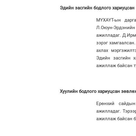
Эдийн засгийн бодлого хариуцсан
МҮХАҮТ-ын дарг
Л.Оюун-Эрдэни
ажилладаг. Д.Ирм
зэрэг хамгаалсан
ахлах мэргэжилт
Эдийн засгийн х
ажиллаж байсан т
Хуулийн бодлого хариуцсан зөвлө
Ерөнхий сайдын
ажилладаг. Тэрэ
ажиллаж байсан б