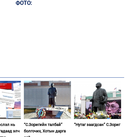
ФОТО:
2
"Х
ЕБС
1
Со
95 
2
Ст
72
хү
1
Ав
тат
эслэл нь
“С.Зоригийн талбай”
“Нутаг заагдсан” С.Зориг
2
гадаад элч
болгочих, Хотын дарга
Со