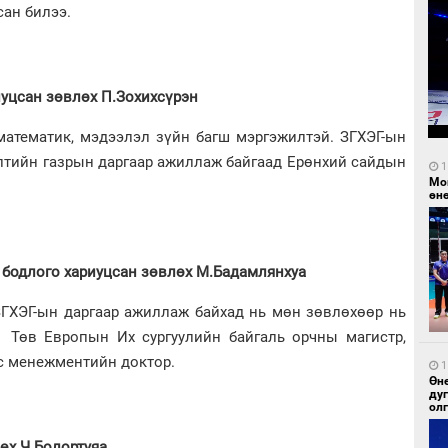
ан билээ.
иуцсан зөвлөх П.Зохихсүрэн
математик, мэдээлэл зүйн багш мэргэжилтэй. ЗГХЭГ-ын
лтийн газрын даргаар ажиллаж байгаад Ерөнхий сайдын
1
Мо
өн
н бодлого хариуцсан зөвлөх М.Бадамлянхуа
ГХЭГ-ын даргаар ажиллаж байхад нь мөн зөвлөхөөр нь
 Төв Европын Их сургуулийн байгаль орчны магистр,
с менежментийн доктор.
1
Өн
ду
ол
өх Ч.Болортуяа