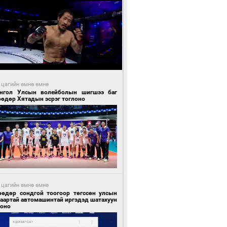
 цагийн өмнө өмнө
нгол Улсын волейболын шигшээ баг
өөдөр Хятадын эсрэг тоглоно
 цагийн өмнө өмнө
өөдөр сондгой тоогоор төгссөн улсын
гаартай автомашинтай иргэдэд шатахуун
гоно