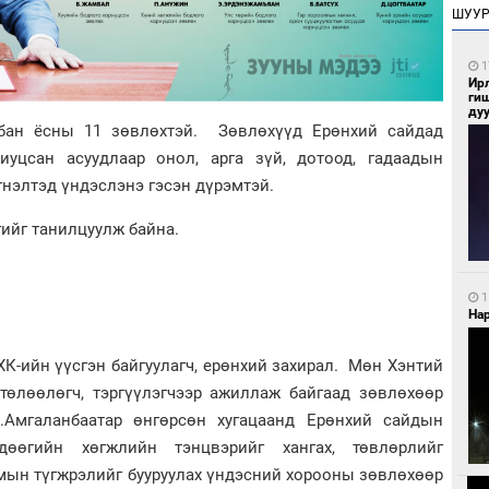
ШУУ
1
Ир
ги
ду
бан ёсны 11 зөвлөхтэй. Зөвлөхүүд Ерөнхий сайдад
иуцсан асуудлаар онол, арга зүй, дотоод, гадаадын
гнэлтэд үндэслэнэ гэсэн дүрэмтэй.
ийг танилцуулж байна.
1
Нар
К-ийн үүсгэн байгуулагч, ерөнхий захирал. Мөн Хэнтий
төлөөлөгч, тэргүүлэгчээр ажиллаж байгаад зөвлөхөөр
Амгаланбаатар өнгөрсөн хугацаанд Ерөнхий сайдын
дөөгийн хөгжлийн тэнцвэрийг хангах, төвлөрлийг
амын түгжрэлийг бууруулах үндэсний хорооны зөвлөхөөр