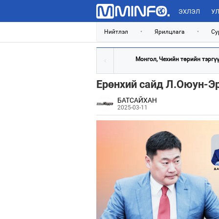
ЭХЛЭЛ
УЛ
Нийтлэл
•
Ярилцлага
•
Су
Монгол, Чехийн төрийн тэргүүн
Ерөнхий сайд Л.Оюун-Эр
БАТСАЙХАН
2025-03-11