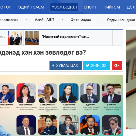
С ТӨР
ЭДИЙН ЗАСАГ
ҮЗЭЛ БОДОЛ
СПОРТ
НИЙГЭМ
ДЭЛ
рвалжлага
•
Азийн АШТ
•
Фото мэдээ
•
Оддын амьдрал
...
“Нээлттэй парламент”-ын...
дэнэд хэн хэн зөвлөдөг вэ?
ХУВААЛЦАХ
ЖИРГЭХ