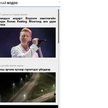
РХАЙ
МЭДЭЭ
7 минутын өмнө өмнө
ландын алдарт Boyzone хамтлагийн
шүүн Ronan Keating Монголд анх удаа
улна
 цагийн өмнө өмнө
ны эрчим хүчээр гэрэлтдэг үйлдвэр