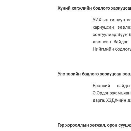
Хүний хөгжлийн бодлого хариуцса
УИХ-ын гишүүн а
хариуцсан зөвл
сонгуулиар Зүүн 
дэвшсэн байдаг
Нийгмийн бодлогы
Улс төрийн бодлого хариуцсан зө
Ерөнхий сайд
Э.Эрдэнэжамъяа
дарга, ХЗДХ-ийн 
Гэр хорооллын хөгжил, орон сууцж