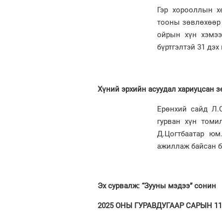
Гэр хорооллын х
тооны зөвлөхөөр 
ойрын хүн хэмээ
бүртгэлтэй 31 дэх
Хүний эрхийн асуудал хариуцсан з
Ерөнхий сайд Л.
гурван хүн томи
Д.Цогтбаатар ю
ажиллаж байсан б
Эх сурвалж: “Зууны мэдээ” сонин
2025 ОНЫ ГУРАВДУГААР САРЫН 11.