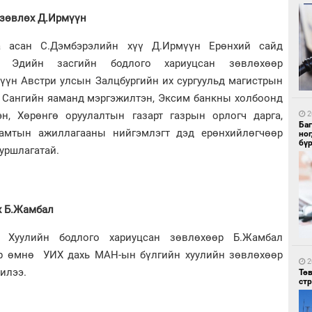
 зөвлөх Д.Ирмүүн
а асан С.Дэмбэрэлийн хүү Д.Ирмүүн Ерөнхий сайд
1
йн Эдийн засгийн бодлого хариуцсан зөвлөхөөр
Бо
ба
үүн Австри улсын Залцбургийн их сургуульд магистрын
. Сангийн яаманд мэргэжилтэн, Эксим банкны холбоонд
2
эн, Хөрөнгө оруулалтын газарт газрын орлогч дарга,
Ба
амтын ажиллагааны нийгэмлэгт дэд ерөнхийлөгчөөр
но
бү
уршлагатай.
1
Бү
х Б.Жамбал
тээ
 Хуулийн бодлого хариуцсан зөвлөхөөр Б.Жамбал
эр өмнө УИХ дахь МАН-ын бүлгийн хуулийн зөвлөхөөр
2
илээ.
Тө
ст