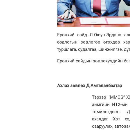
Ерөнхий сайд Л.Оюун-Эрдэнэ ал
бодлогын зөвлөгөө өгөхдөө хар
туршлага, судалгаа, шинжилгээ, дү
Ерөнхий сайдын зөвлөхүүдийн баг
Ахлах зөвлөх Д.Амгаланбаатар
Тэрээр “MMCG” ХХ
аймгийн ИТХ-ын 
томилогдсон. Д.
ахалдаг Хот хө
сааруулах, автоз