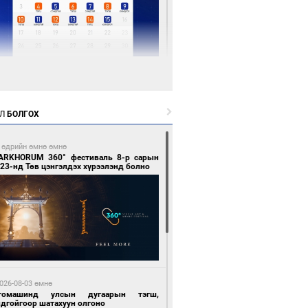
 цагийн өмнө өмнө
Х-ын дарга С.Бямбацогт Сутай хайрхны
гэрийг тахих тахилгад оролцлоо
Л
БОЛГОХ
 өдрийн өмнө өмнө
ARKHORUM 360° фестиваль 8-р сарын
23-нд Төв цэнгэлдэх хүрээлэнд болно
 цагийн өмнө өмнө
ргаан цагаан мэнгэтэй харагчин үхэр
өр
026-08-03 өмнө
томашинд улсын дугаарын тэгш,
ндгойгоор шатахуун олгоно