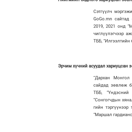
Сэтгүүлч мэргэж
GoGo.mn сайтад е
2019, 2021 онд “
чиглүүлэгчээр а
ТББ, “Илгээлтийн 
Эрчим хүчний асуудал хариуцсан 
“Дархан Монгол
сайдад зөвлөж б
ТББ, “Үндэсний
“Сонгогчдын хянал
гийн тэргүүнээр
“Маршал гардианс