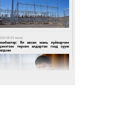
6 цагийн өмнө өмнө
АТ ТӨХК “Боинг” компанитай хамтын
иллагаагаа өргөжүүлнэ
026-08-03 өмнө
Нямбаатар: Ял авсан мань луйварчин
дэнэтээс төрсөн алдартан гээд сууж
агдсан
6 цагийн өмнө өмнө
Амарсайхан: Иргэдийг хохироосон ААН-
н нуугтмал хөрөнгийг битүүмжлэнэ
026-08-03 өмнө
өө бүтсэн түүхийг өгүүлэх 7 баримт
6 цагийн өмнө өмнө
Номтойбаяр: Аймгуудад тулгамдаж буй