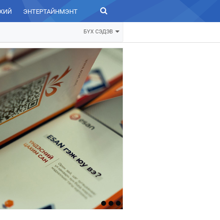
ХИЙ
ЭНТЕРТАЙНМЭНТ
ЗУРХАЙ
БҮХ СЭДЭВ