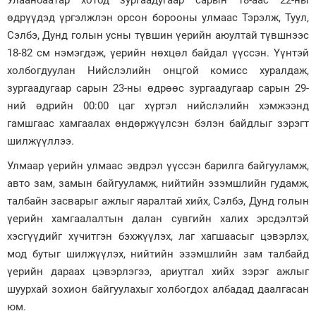
Улаанбаатар хотод зургаадугаар сарын 18-аас 22-ны
өдрүүдэд үргэлжлэн орсон борооны улмаас Тэрэлж, Туул,
Зурхай
Сэлбэ, Дунд голын усны түвшин үерийн аюултай түвшнээс
18-82 см нэмэгдэж, үерийн нөхцөл байдал үүссэн. Үүнтэй
холбогдуулан Нийслэлийн онцгой комисс хуралдаж,
зургаадугаар сарын 23-ны өдрөөс зургаадугаар сарын 29-
ний өдрийн 00:00 цаг хүртэл нийслэлийн хэмжээнд
гамшгаас хамгаалах өндөржүүлсэн бэлэн байдлыг зэрэгт
шилжүүллээ.
Улмаар үерийн улмаас эвдрэл үүссэн барилга байгууламж,
авто зам, замын байгууламж, нийтийн эзэмшлийн гудамж,
талбайн засварыг ажлыг яаралтай хийх, Сэлбэ, Дунд голын
үерийн хамгаалалтын далан сувгийн халих эрсдэлтэй
хэсгүүдийг хүчитгэн бэхжүүлэх, лаг хагшаасыг цэвэрлэх,
мод бутыг шилжүүлэх, нийтийн эзэмшлийн зам талбайд
үерийн дараах цэвэрлэгээ, ариутгал хийх зэрэг ажлыг
шуурхай зохион байгуулахыг холбогдох албадад даалгасан
юм.