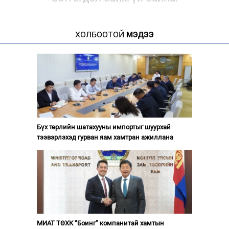
ХОЛБООТОЙ
МЭДЭЭ
Бүх төрлийн шатахууны импортыг шуурхай
тээвэрлэхэд гурван яам хамтран ажиллана
МИАТ ТӨХК “Боинг” компанитай хамтын