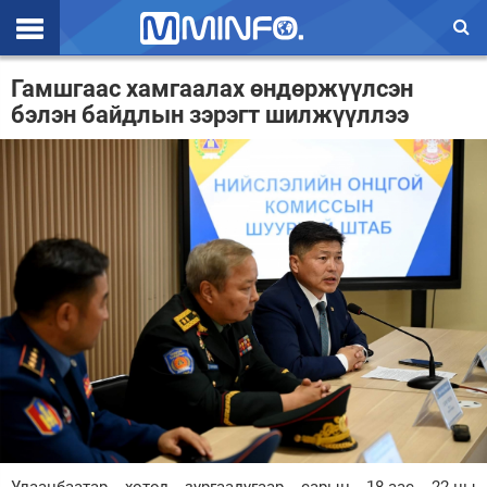
Эхлэл
Гамшгаас хамгаалах өндөржүүлсэн
бэлэн байдлын зэрэгт шилжүүллээ
Цаг агаар
Валют ханш
Улс төр
Эдийн засаг
Үзэл бодол
Спорт
Нийгэм
Дэлхий
Энтертайнмэнт