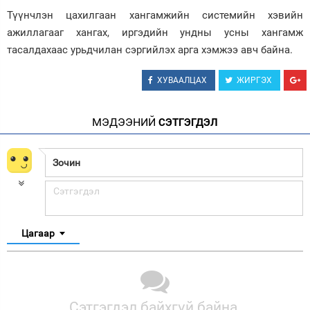
Түүнчлэн цахилгаан хангамжийн системийн хэвийн
ажиллагааг хангах, иргэдийн ундны усны хангамж
тасалдахаас урьдчилан сэргийлэх арга хэмжээ авч байна.
ХУВААЛЦАХ
ЖИРГЭХ
МЭДЭЭНИЙ
СЭТГЭГДЭЛ
Цагаар
Сэтгэгдэл байхгүй байна.