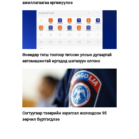
ажиллагаагаа өргөжүүлнэ
Өнөөдөр тэгш тоогоор төгссөн улсын дугаартай
автомашинтай иргэдэд шатахуун олгоно
Согтуугаар тээврийн хэрэгсэл жолоодсон 95
зөрчил бүртгэгдлээ