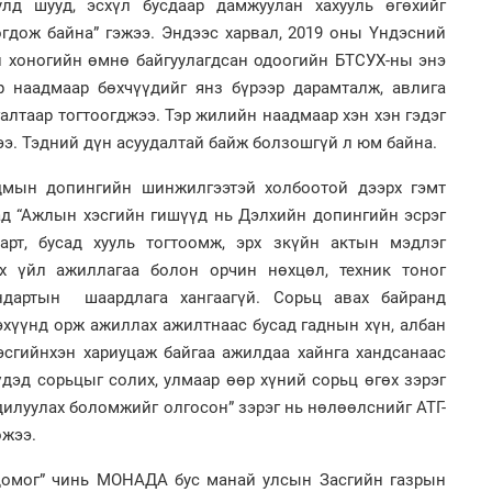
Мо
улд шууд, эсхүл бусдаар дамжуулан хахууль өгөхийг
өн
2
гдож байна” гэжээ. Эндээс харвал, 2019 оны Үндэсний
"Х
ЕБС
н хоногийн өмнө байгуулагдсан одоогийн БТСУХ-ны энэ
 наадмаар бөхчүүдийг янз бүрээр дарамталж, авлига
алтаар тогтоогджээ. Тэр жилийн наадмаар хэн хэн гэдэг
ээ. Тэдний дүн асуудалтай байж болзошгүй л юм байна.
дмын допингийн шинжилгээтэй холбоотой дээрх гэмт
1
ад “Ажлын хэсгийн гишүүд нь Дэлхийн допингийн эсрэг
Өн
ду
2
арт, бусад хууль тогтоомж, эрх зкүйн актын мэдлэг
ол
Ав
тат
ах үйл ажиллагаа болон орчин нөхцөл, техник тоног
дартын шаардлага хангаагүй. Сорьц авах байранд
эхүүнд орж ажиллах ажилтнаас бусад гаднын хүн, албан
эсгийнхэн хариуцаж байгаа ажилдаа хайнга хандсанаас
үдэд сорьцыг солих, улмаар өөр хүний сорьц өгөх зэрэг
илуулах боломжийг олгосон” зэрэг нь нөлөөлснийг АТГ-
ожээ.
1
УИ
2
тэн
Са
домог” чинь МОНАДА бус манай улсын Засгийн газрын
мэ