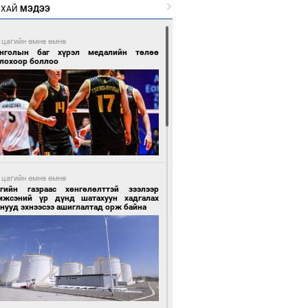
РХАЙ
МЭДЭЭ
 цагийн өмнө өмнө
нголын баг хүрэл медалийн төлөө
глохоор боллоо
 цагийн өмнө өмнө
сгийн газраас хөнгөлөлттэй зээлээр
мжсэний үр дүнд шатахуун хадгалах
нууд эхнээсээ ашиглалтад орж байна