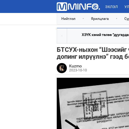
ЭХЛЭЛ
УЛ
Нийтлэл
•
Ярилцлага
•
Су
ХЭҮК хэний төлөө “дуугардаг”
БТСУХ-ныхон “Шээсийг 
допинг илрүүлнэ” гээд 
Kuzmo
2023-10-10