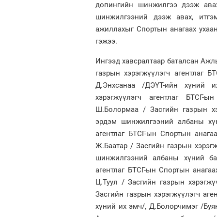
допингийн шинжилгээ дээж авах
шинжилгээний дээж авах, итгэ
ажиллахыг Спортын анагаах ухаан
гэжээ.
Ингээд хавсралтаар баталсан Ажлы
газрын хэрэгжүүлэгч агентлаг БТ
Д.Энхсанаа /ДЭҮТ-ийн хүний и
хэрэгжүүлэгч агентлаг БТСГ-
Ш.Болормаа / Засгийн газрын хэ
эрдэм шинжилгээний албаны хүн
агентлаг БТСГ-ын Спортын анага
Ж.Баатар / Засгийн газрын хэрэгж
шинжилгээний албаны хүний баг
агентлаг БТСГ-ын Спортын анагаа
Ц.Туул / Засгийн газрын хэрэгжүү
Засгийн газрын хэрэгжүүлэгч аге
хүний их эмч/, Д.Болорчимэг /Буя