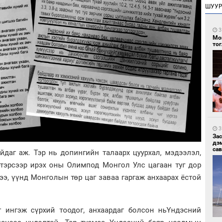
ШУУ
3
Мо
то
3
За
дэ
сав
йдаг аж. Тэр нь допингийн талаарх цуурхал, мэдээлэл,
этэрсээр ирэх оны Олимпод Монгол Улс цагаан туг дор
ээ, үүнд Монголын төр цаг заваа гаргаж анхаарах ёстой
 ингэж сүрхий тоодог, анхаардаг болсон ньҮндэсний