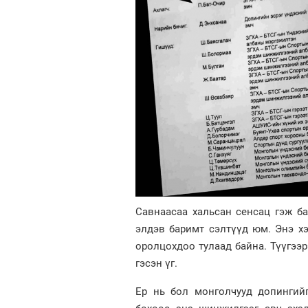
Савнаасаа хальсан сенсац гэж ба
элдэв баримт сэлтүүд юм. Энэ х
оролцохдоо тулаад байна. Түүгээр
гэсэн үг.
Ер нь бол монголчууд допингийг