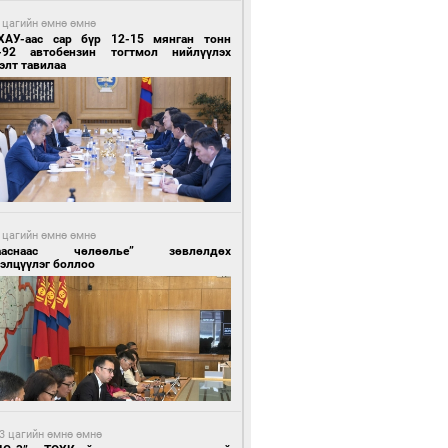
 цагийн өмнө өмнө
ХАУ-аас сар бүр 12-15 мянган тонн
-92 автобензин тогтмол нийлүүлэх
элт тавилаа
 цагийн өмнө өмнө
ааснаас чөлөөлье” зөвлөлдөх
элцүүлэг боллоо
3 цагийн өмнө өмнө