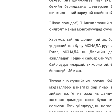
бөхөөс энэ шинжилгээг авч эхэ
бөхийн барилдаанд шөвгөрсөн 
шинжилгээний хариутай холбоотой
“Шээс сольдог”, “Шинжилгээний ха
ойлголт манай монголчуудад суучи
Харамсалтай нь допингтой холб
үндэсний төв буюу МОНАДА руу чих
Гэтэл, МОНАДА нь Дэлхийн до
ажилладаг. Тэдний салбар байгуул
байр суурь илэрхийлэх хориотой. 
болохгүй. Ийм аж.
Тэгвэл энэ бүхнийг хэн зохион ба
мэдээллээр цэнэглэх хар пиар, 
хийдэг вэ. Уг нь эзэд нь дэндү
хөгжөөн дэмждэг хэсэг бүлэг х
больсон. Гэвч үйлдлүүд нь нөгө