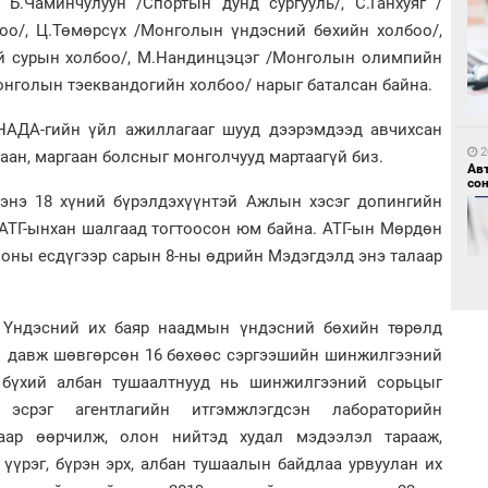
 Б.Чаминчулуун /Спортын дунд сургууль/, С.Ганхуяг /
о/, Ц.Төмөрсүх /Монголын үндэсний бөхийн холбоо/,
й сурын холбоо/, М.Нандинцэцэг /Монголын олимпийн
онголын тэеквандогийн холбоо/ нарыг баталсан байна.
1
Но
жо
АДА-гийн үйл ажиллагааг шууд дээрэмдээд авчихсан
2
аан, маргаан болсныг монголчууд мартаагүй биз.
Ав
со
й энэ 18 хүний бүрэлдэхүүнтэй Ажлын хэсэг допингийн
АТГ-ынхан шалгаад тогтоосон юм байна. АТГ-ын Мөрдөн
 оны есдүгээр сарын 8-ны өдрийн Мэдэгдэлд энэ талаар
1
с Үндэсний их баяр наадмын үндэсний бөхийн төрөлд
Со
69 
ш давж шөвгөрсөн 16 бөхөөс сэргээшийн шинжилгээний
2
бүхий албан тушаалтнууд нь шинжилгээний сорьцыг
Хө
та
эсрэг агентлагийн итгэмжлэгдсэн лабораторийн
аар өөрчилж, олон нийтэд худал мэдээлэл тарааж,
үүрэг, бүрэн эрх, албан тушаалын байдлаа урвуулан их