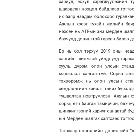
хариуд, эсхүл хэрэгжүүлэхийн т
шаардсан нөхцөл байдлаар тогтоо
их баяр наадам болохоос гуравха
Ажлын хэсэг тухайн жилийн баяр
нэхсэн нь АТГ-ын энэ мөрдөн шалг
бөхчүүд допингтой гарсан билээ д
Ер нь бол тэрхүү 2019 оны наа
хэргийн шинжтэй үйлдлүүд гарах
хууль, дүрэм, олон улсын станд
мэдээлэл хангалтгүй. Сорьц ав
төхөөрөмж нь олон улсын стан
хөндлөнгийн хяналт тавих бүрэлд
тушаалтан нэвтрүүлсэн. Ажлын х
сорьц өгч байгаа тамирчин, бөхчү
шинжилгээний хариуг санаатай буд
ын Мөрдөн шалгах хэлтсээс тогто
Тэгэхээр өнөөдрийн допингийн “