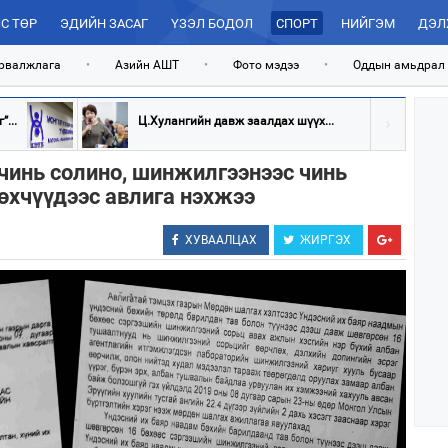
С ТӨР
ЭДИЙН ЗАСАГ
ҮЗЭЛ БОДОЛ
СПОРТ
НИЙГЭМ
ДЭЛ
рвалжлага
•
Азийн АШТ
•
Фото мэдээ
•
Оддын амьдрал
...
Ц.Хулангийн давж заалдах шүүх...
чинь солино, шинжилгээнээс чинь
бөхчүүдээс авлига нэхжээ
ХУВААЛЦАХ
ЖИРГЭХ