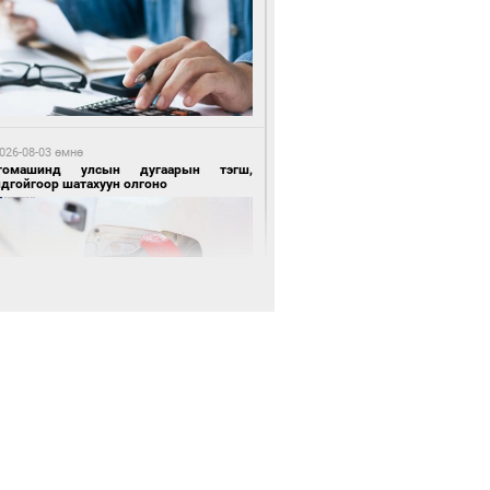
 өдрийн өмнө өмнө
цтой зөрчил гаргасан автобусны
лоочийг ажлаас нь чөлөөлжээ
026-08-03 өмнө
томашинд улсын дугаарын тэгш,
ндгойгоор шатахуун олгоно
 өдрийн өмнө өмнө
гтуугаар тээврийн хэрэгсэл жолоодсон
зөрчил бүртгэгдлээ
026-08-03 өмнө
всгөл нуурын лусыг тахих төрийн
хилгын ёслол боллоо