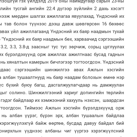
лзошгүй гэх үйлдэлд 2019 оны наймдугаар сарын 23-ны
ийн тусгай ангийн 22.4 дүгээр зүйлийн 2 дахь хэсэгт
1
Ир
 нээж мөрдөн шалгах ажиллагаа явуулахад, Үндэсний их
ги
ы тав болон түүнээс дээш давж шөвгөрсөн 16 бөхөөс
ду
2
авах үйл ажиллагаанд Үндэсний их баяр наадмын тухай
“Ну
аар “Үндэсний их баяр наадмын бөх, харваачид сэргээшийн
.2, 3.3, 3.8-д заасныг тус тус зөрчиж, сорьц цуглуулах
их бүрэлдэхүүнд орж ажиллах ажилтнаас бусад гаднын
 нь хяналтын камерын бичлэгээр тогтоогдсон. Үндэсний
ачдаас сэргээшийн шинжилгээ авах Ажлын хэсгийн
1
а албан тушаалтнууд нь баяр наадам болохын өмнө нэр
Нар
2
үс бүхий буюу багш, дасгалжуулагчдаар нь дамжуулан
Хөш
цыг солино. Шинжилгээний хариуг допингийн төрлийн
 гэдэг байдлаар их хэмжээний хахууль нэхсэн, шаардсан
гтоогдсон. Тиймээс Ажлын хэсгийн бүрэлдэхүүнд орж
нь албан үүрэг, бүрэн эрх, албан тушаалын байдлаа
хэрэгжүүлэхгүй байж өөртөө, бусдад давуу байдал бий
сонирхлын үүднээс албаны чиг үүргээ хэрэгжүүлсний
1