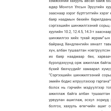
хэмжээний хахууль авсан байж бо
өдөр Монгол Улсын Эрүүгийн хуул
зааснаар хэрэг бүртгэлтийн хэрэг
баяр наадмын бөхийн барилдаан
сэргээшийн шинжилгээний сорьц 
хуулийн 10.2, 12.4.5, 14.3-т заасн
шинжилгээ хийх тухай журам”-ын 3
байранд Хөндлөнгийн хяналт тав
хүн, албан тушаалтан нэвтрүүлсэн
их баяр наадмаар бөх, харва
бүрэлдэхүүнд орж ажиллаж байга
бүхий бөхчүүдийг хамаарал хүмү
“Сэргээшийн шинжилгээний сорь
эмийн бодис илрүүлэхээр гаргана”
болох нь гэрчийн мэдүүлгээр то
ажиллаж байга албан тушаалтан 
урвуулан ашиглаж, эсхүл зориуд 
болгох, хахууль өгөгчийн ашиг 