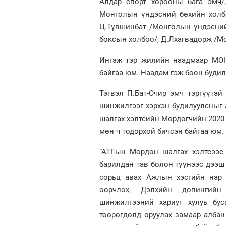
Алдар спорт хорооны бага эмч/,
Монголын үндэсний бөхийн холбо
Ц.Түвшинбат /Монголын үндэсни
боксын холбоо/, Д.Лхагвадорж /М
Ингэж тэр жилийн наадмаар МОН
байгаа юм. Наадам гэж бөөн будил
Тэгвэл П.Бат-Очир эмч тэргүүтэ
шинжилгээг хэрхэн будилуулсныг 
шалгах хэлтсийн Мөрдөгчийн 2020
мөн ч тодорхой бичсэн байгаа юм.
“АТГ-ын Мөрдөн шалгах хэлтсээ
барилдан тав болон түүнээс дээ
сорьц авах Ажлын хэсгийн нэр 
өөрчлөх, Дэлхийн допингийн 
шинжилгээний хариуг хулуь бус
төөрөгдөлд оруулах замаар албан 