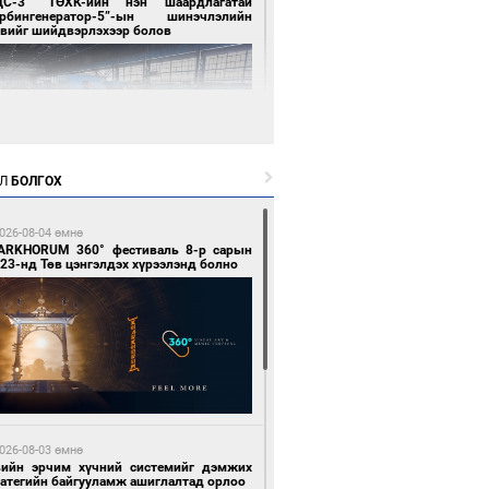
ЦС-3” ТӨХК-ийн нэн шаардлагатай
урбингенератор-5”-ын шинэчлэлийн
свийг шийдвэрлэхээр болов
Л
БОЛГОХ
4 цагийн өмнө өмнө
ллейбол эрэгтэйчүүдийн шигшээ баг А
026-08-04 өмнө
гийг тэргүүллээ
ARKHORUM 360° фестиваль 8-р сарын
23-нд Төв цэнгэлдэх хүрээлэнд болно
4 цагийн өмнө өмнө
ан шар мэнгэтэй хөх бар өдөр
026-08-03 өмнө
вийн эрчим хүчний системийг дэмжих
ратегийн байгууламж ашиглалтад орлоо