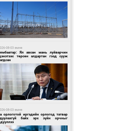
4 цагийн өмнө өмнө
роо орохгүй, өдөртөө 30-32 хэм дулаан
йна
026-08-03 өмнө
Нямбаатар: Ял авсан мань луйварчин
дэнэтээс төрсөн алдартан гээд сууж
агдсан
4 цагийн өмнө өмнө
роо орохгүй, өдөртөө 30-32 хэм дулаан
йна
026-08-03 өмнө
га орлоготой иргэдийн орлогод татвар
гдуулахгүй байх эрх зүйн орчныг
рдүүллээ