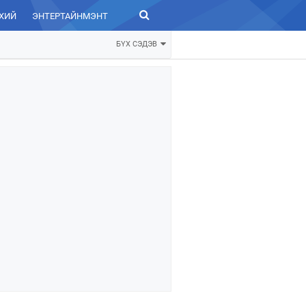
ХИЙ
ЭНТЕРТАЙНМЭНТ
ЗУРХАЙ
БҮХ СЭДЭВ