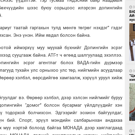
лснээс үүдэлтэй. Тэр тусмаа Үндэсний баяр наадмын
3
бөхчүүдийн шээс буюу сорьцоос илэрсэн допингийн
БН
.
АИ
хүс
риуг таатай гаргахын тулд мөнгө төгрөг нэхдэг” гэдэг
хсан. Энэ үнэн. Ийм явдал болсон байна.
оотой иймэрхүү муу муухай бүхнийг Допингийн эсрэг
ээд сууцгааж байна. АТГ-т ч өгөөд шалгуулаад эхэллээ.
пингийн эсрэг агентлаг болох ВАДА-гийн дүрмээр
лагууд тухайн улс орныхоо улс төр, нийгмийн асуудлаар
3
“Ц
Өөрөөр хэлбэл, өөрсдийгөө хамгаалж, хэрүүл уруул хийж
хэл
йгуулдаг вэ. Өөрөөр хэлбэл, дээр хэлсэн нийгмийг буруу
допингийн “домог” болсон бусармаг үйлдлүүдийг хэн
ү тодорхой болчихсон. Эдгээрийг зохион байгуулдаг,
үн бий. Спорт, эрүүл мэндийн салбарынхан андахаа
өх муу нэртэй болоод байгаа МОНАДА дээр хаяглагдаад
1