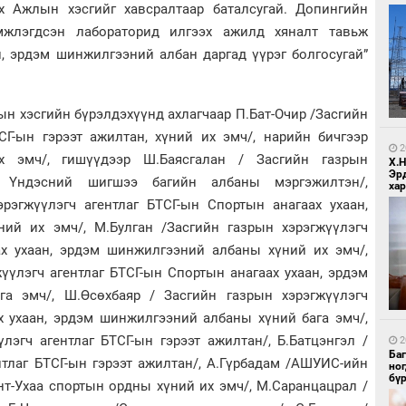
 Ажлын хэсгийг хавсралтаар баталсугай. Допингийн
мжлэгдсэн лабораторид илгээх ажилд хяналт тавьж
, эрдэм шинжилгээний албан даргад үүрэг болгосугай”
н хэсгийн бүрэлдэхүүнд ахлагчаар П.Бат-Очир /Засгийн
1
СГ-ын гэрээт ажилтан, хүний их эмч/, нарийн бичгээр
Бо
ба
2
х эмч/, гишүүдээр Ш.Баясгалан / Засгийн газрын
Х.
Эр
ын Үндэсний шигшээ багийн албаны мэргэжилтэн/,
хар
рэгжүүлэгч агентлаг БТСГ-ын Спортын анагаах ухаан,
ий их эмч/, М.Булган /Засгийн газрын хэрэгжүүлэгч
ах ухаан, эрдэм шинжилгээний албаны хүний их эмч/,
үүлэгч агентлаг БТСГ-ын Спортын анагаах ухаан, эрдэм
а эмч/, Ш.Өсөхбаяр / Засгийн газрын хэрэгжүүлэгч
1
х ухаан, эрдэм шинжилгээний албаны хүний бага эмч/,
Бо
ба
лэгч агентлаг БТСГ-ын гэрээт ажилтан/, Б.Батцэнгэл /
2
Ба
нтлаг БТСГ-ын гэрээт ажилтан/, А.Гүрбадам /АШУИС-ийн
но
бү
нт-Ухаа спортын ордны хүний их эмч/, М.Саранцацрал /