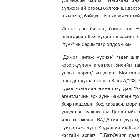
үлдчихсэн байдаг. Ингэхдээ эн
сүлжээний өгөөш болгож шидэхээ ч
нь итгээд байдаг. Нэн харамсалтай
Ингэж эрс бичээд байгаа нь у
шөвгөрсөн бөхчүүдийн шээсийг хэ
“түүх” нь баримтаар олдсон юм.
“Домог ингэж үүсчээ” гэдэг шиг
хэрэгжүүлэгч агентлаг Биеийн т
улсын хороо/-ын дарга, Монгол
оны долдугаар сарын 8-ны А/233, 
гурав хоногийн өмнө шүү дээ. “А
агентлагийн эрх зүйн байдлын тух
баяр наадмын бөх, харваач, мори
үндэслэн тушаах нь: Допингийн 
илгээх ажлыг ВАДА-гийн дүрэм,
гүйцэтгэж, дүнг Үндэсний их бая
хэсгийн ахлагч П.Бат-Очирт даа