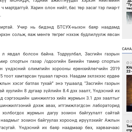
эхүү МОНАДА, тэдний ажилтнуудыг хэрхэн нийгмийн
"Д
“Т
 мартдаггүй. Харин олон нийт, бас төр засаг тэр пиар-т
тө
.
чиртай. Учир нь бидэнд БТСУХ-ныхон баяр наадамд
рхэн сольж, яаж мөнгө төгрөг нэхэж будлилуулж явсан
САНА
 л явдал болсон байна. Тодруулбал, Засгийн газрын
1
амир спортын газар /одоогийн Биеийн тамир спортын
Во
2
хэс
KH
ын үндэсний олимпийн хорооны ерөнхийлөгчийн 2019
22-
75 тоот хамтарсан тушаал гарчээ. Наадам эхлэхээс ердөө
жлын хэсэг батлах тухай” энэ тушаалд “Засгийн газрын
ай хуулийн 8 дугаар зүйлийн 8.4 дэх заалт, Үндэсний их
нд сэргээшийн шинжилгээ хийх журмын 3.1 дэх заалтыг
шинжилгээний дээж авах, итгэмжлэгдсэн лабораторид
 холбогдох журмын дагуу зохион байгуулалт сайтай
1
р наадмыг зохион байгуулах хороонд ирүүлэхийг Ажлын
Тав
2
Тө
лгасугай. Үндэсний их баяр наадмаар бөх, харваачаас
ст