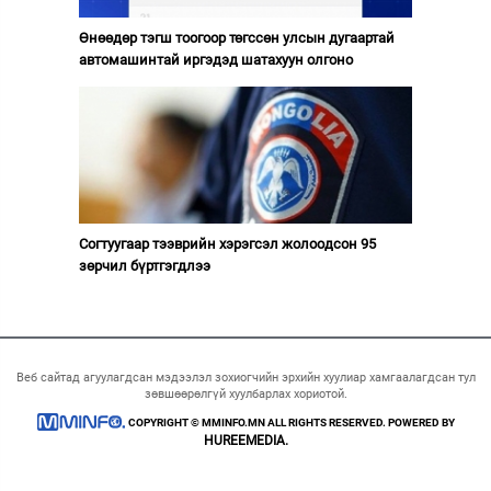
Өнөөдөр тэгш тоогоор төгссөн улсын дугаартай
автомашинтай иргэдэд шатахуун олгоно
Согтуугаар тээврийн хэрэгсэл жолоодсон 95
зөрчил бүртгэгдлээ
Веб сайтад агуулагдсан мэдээлэл зохиогчийн эрхийн хуулиар хамгаалагдсан тул
зөвшөөрөлгүй хуулбарлах хориотой.
COPYRIGHT © MMINFO.MN ALL RIGHTS RESERVED. POWERED BY
HUREEMEDIA.