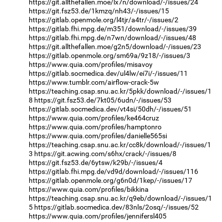
https://git.allthefallen.moe/lx7n/download/-/issues/24
https://git.fsz53.de/1kmzq/nh43/-/issues/15
https://gitlab.openmole.org/l4tjr/a4tr/-/issues/2
https://gitlab.fhi.mpg.de/m351/download/-/issues/39
https://gitlab.fhi.mpg.de/n7wn/download/-/issues/48
https://git.allthefallen.moe/g2n5/download/-/issues/23
https://gitlab.openmole.org/sm69a/9z18/-/issues/3
https://www.quia.com/profiles/misavoy
https://gitlab.socmedica.dev/ul4lw/ei7i/-/issues/11
https://www.tumblr.com/airflow-crack-5w
https://teaching.csap.snu.ac.kr/5pkk/download/-/issues/1
8
https://git.fsz53.de/7kt05/6udn/-/issues/53
https://gitlab.socmedica.dev/vt4si/50dh/-/issues/51
https://www.quia.com/profiles/ke464cruz
https://www.quia.com/profiles/hamptonro
https://www.quia.com/profiles/danielle565si
https://teaching.csap.snu.ac.kr/cc8k/download/-/issues/1
3
https://git.acwing.com/s6hx/crack/-/issues/8
https://git.fsz53.de/6ytsw/k29b/-/issues/4
https://gitlab.fhi.mpg.de/vd9d/download/-/issues/116
https://gitlab.openmole.org/g6n0d/1kep/-/issues/17
https://www.quia.com/profiles/bikkina
https://teaching.csap.snu.ac.kr/q9eb/download/-/issues/1
5
https://gitlab.socmedica.dev/83nls/2osq/-/issues/52
https://www.quia.com/profiles/jennifersl405