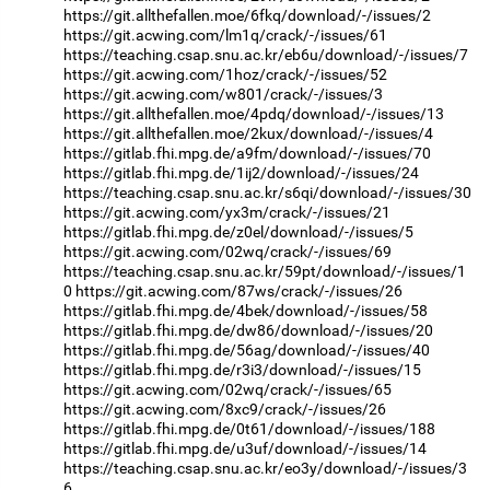
https://git.allthefallen.moe/6fkq/download/-/issues/2
https://git.acwing.com/lm1q/crack/-/issues/61
https://teaching.csap.snu.ac.kr/eb6u/download/-/issues/7
https://git.acwing.com/1hoz/crack/-/issues/52
https://git.acwing.com/w801/crack/-/issues/3
https://git.allthefallen.moe/4pdq/download/-/issues/13
https://git.allthefallen.moe/2kux/download/-/issues/4
https://gitlab.fhi.mpg.de/a9fm/download/-/issues/70
https://gitlab.fhi.mpg.de/1ij2/download/-/issues/24
https://teaching.csap.snu.ac.kr/s6qi/download/-/issues/30
https://git.acwing.com/yx3m/crack/-/issues/21
https://gitlab.fhi.mpg.de/z0el/download/-/issues/5
https://git.acwing.com/02wq/crack/-/issues/69
https://teaching.csap.snu.ac.kr/59pt/download/-/issues/1
0
https://git.acwing.com/87ws/crack/-/issues/26
https://gitlab.fhi.mpg.de/4bek/download/-/issues/58
https://gitlab.fhi.mpg.de/dw86/download/-/issues/20
https://gitlab.fhi.mpg.de/56ag/download/-/issues/40
https://gitlab.fhi.mpg.de/r3i3/download/-/issues/15
https://git.acwing.com/02wq/crack/-/issues/65
https://git.acwing.com/8xc9/crack/-/issues/26
https://gitlab.fhi.mpg.de/0t61/download/-/issues/188
https://gitlab.fhi.mpg.de/u3uf/download/-/issues/14
https://teaching.csap.snu.ac.kr/eo3y/download/-/issues/3
6