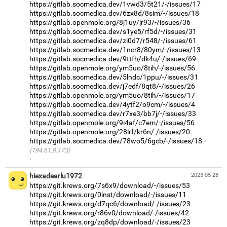
https://gitlab.socmedica.dev/1vwd3/5t21/-/issues/17
https://gitlab.socmedica.dev/6zx8d/8sim/-/issues/18
https://gitlab.openmole.org/8j1uy/jr93/-/issues/36
https://gitlab.socmedica.dev/s1ye5/rf5d/-/issues/31
https://gitlab.socmedica.dev/zi0d7/r548/-/issues/61
https://gitlab.socmedica.dev/1ncr8/80ym/-/issues/13
https://gitlab.socmedica.dev/9ttfh/dk4u/-/issues/69
https://gitlab.openmole.org/ym5uo/8tih/-/issues/56
https://gitlab.socmedica.dev/5lndc/1ppu/-/issues/31
https://gitlab.socmedica.dev/j7edf/8qt8/-/issues/26
https://gitlab.openmole.org/ym5uo/8tih/-/issues/17
https://gitlab.socmedica.dev/4ytf2/o9cm/-/issues/4
https://gitlab.socmedica.dev/r7xe3/bb7j/-/issues/33
https://gitlab.openmole.org/9i4af/c7em/-/issues/56
https://gitlab.openmole.org/28lrf/kr6n/-/issues/20
https://gitlab.socmedica.dev/78wo5/6gcb/-/issues/18
(194.61.9.173)
·
hiexadearlu1972
2023-05-28
https://git.krews.org/7s6x9/download/-/issues/53
https://git.krews.org/0inst/download/-/issues/11
https://git.krews.org/d7qc6/download/-/issues/23
https://git.krews.org/r86v0/download/-/issues/42
https://git.krews.org/zq8dp/download/-/issues/23