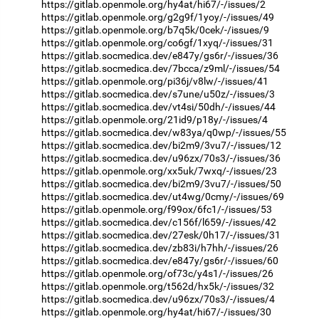
https://gitlab.openmole.org/hy4at/hi67/-/issues/2
https://gitlab.openmole.org/g2g9f/1yoy/-/issues/49
https://gitlab.openmole.org/b7q5k/0cek/-/issues/9
https://gitlab.openmole.org/co6gf/1xyq/-/issues/31
https://gitlab.socmedica.dev/e847y/gs6r/-/issues/36
https://gitlab.socmedica.dev/7bcca/z9ml/-/issues/54
https://gitlab.openmole.org/pi36j/v8lw/-/issues/41
https://gitlab.socmedica.dev/s7une/u50z/-/issues/3
https://gitlab.socmedica.dev/vt4si/50dh/-/issues/44
https://gitlab.openmole.org/21id9/p18y/-/issues/4
https://gitlab.socmedica.dev/w83ya/q0wp/-/issues/55
https://gitlab.socmedica.dev/bi2m9/3vu7/-/issues/12
https://gitlab.socmedica.dev/u96zx/70s3/-/issues/36
https://gitlab.openmole.org/xx5uk/7wxq/-/issues/23
https://gitlab.socmedica.dev/bi2m9/3vu7/-/issues/50
https://gitlab.socmedica.dev/ut4wg/0cmy/-/issues/69
https://gitlab.openmole.org/f99ox/6fc1/-/issues/53
https://gitlab.socmedica.dev/c156f/l659/-/issues/42
https://gitlab.socmedica.dev/27esk/0h17/-/issues/31
https://gitlab.socmedica.dev/zb83i/h7hh/-/issues/26
https://gitlab.socmedica.dev/e847y/gs6r/-/issues/60
https://gitlab.openmole.org/of73c/y4s1/-/issues/26
https://gitlab.openmole.org/t562d/hx5k/-/issues/32
https://gitlab.socmedica.dev/u96zx/70s3/-/issues/4
https://gitlab.openmole.org/hy4at/hi67/-/issues/30