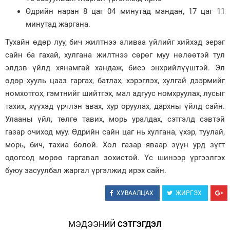
Өдрийн наран 8 цаг 04 минутад мандан, 17 цаг 11
Зурхай
минутад жаргана.
Тухайн өдөр луу, бич жилтнээ аливаа үйлийг хийхэд эерэг
сайн ба гахай, хулгана жилтнээ сөрөг муу нөлөөтэй тул
элдэв үйлд хянамгай хандаж, биеэ энхрийлүүштэй. Эл
өдөр хууль цааз гаргах, батлах, хэрэглэх, хулгай дээрмийг
номхотгох, гэмтнийг шийтгэх, мал адгуус номхруулах, лусыг
тахих, хүүхэд үрчлэн авах, хур оруулах, дархны үйлд сайн.
Улааны үйл, төлгө тавих, морь уралдах, сэтгэлд сэвтэй
газар очиход муу. Өдрийн сайн цаг нь хулгана, үхэр, туулай,
морь, бич, тахиа болой. Хол газар яваар зүүн урд зүгт
одогсод мөрөө гаргавал зохистой. Үс шинээр үргээлгэх
буюу засуулбал жаргал үргэлжид ирэх сайн.
ХУВААЛЦАХ
ЖИРГЭХ
МЭДЭЭНИЙ
СЭТГЭГДЭЛ