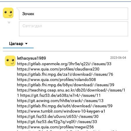
Цагаар
lethacysus1989
2023-06-04
https://gitlab.openmole.org/3hr5e/q22i/-/issues/33
https://www.quia.com/profiles/claudiava230
https://gitlab.fhi.mpg.de/za1i/download/-/issues/76
https://www.quia.com/profiles/rolando508
https://gitlab.fhi.mpg.de/b8yx/download/-/issues/39
https://teaching.csap.snu.ac.kr/db20/download/-/issues/1
1
https://git.fsz53.de/a638z/e7r4/-/issues/11
https://git.acwing.com/hh8e/crack/-/issues/13
https://gitlab.fhi.mpg.de/iu6t/download/-/issues/59
https://www.tumblr.com/windows-10-keygen-a1
https://git.fsz53.de/u0uvo/z653/-/issues/30
https://git.fsz53.de/f2g7q/vq0f/-/issues/33
https://www.quia.com/profiles/megwi256