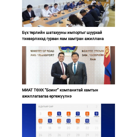
Бүх төрлийн шатахууны импортыг шуурхай
тээвэрлэхэд гурван яам хамтран ажиллана
МИАТ ТӨХК “Боинг” компанитай хамтын
ажиллагаагаа өргөжүүлнэ