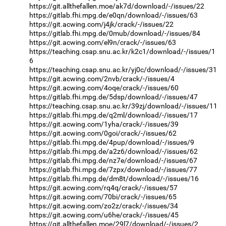
https://git.allthefallen.moe/ak7d/download/-/issues/22
https://gitlab.fhi.mpg.de/e0qn/download/-/issues/63
https://git.acwing.com/j4jk/crack/-/issues/22
https://gitlab.fhi.mpg.de/0mub/download/-/issues/84
https://git.acwing.com/el9n/crack/-/issues/63
https://teaching.csap.snu.ac.kr/k2c1/download/-/issues/1
6
https://teaching.csap.snu.ac.kr/yj0c/download/-/issues/31
https://git.acwing.com/2nvb/crack/-/issues/4
https://git.acwing.com/4oqe/crack/-/issues/60
https://gitlab.fhi.mpg.de/5dsp/download/-/issues/47
https://teaching.csap.snu.ac.kr/39zj/download/-/issues/11
https://gitlab.fhi.mpg.de/q2ml/download/-/issues/17
https://git.acwing.com/1yha/crack/-/issues/39
https://git.acwing.com/0goi/crack/-/issues/62
https://gitlab.fhi.mpg.de/4pup/download/-/issues/9
https://gitlab.fhi.mpg.de/a2z6/download/-/issues/62
https://gitlab.fhi.mpg.de/nz7e/download/-/issues/67
https://gitlab.fhi.mpg.de/7zpx/download/-/issues/77
https://gitlab.fhi.mpg.de/dm8t/download/-/issues/16
https://git.acwing.com/rq4q/crack/-/issues/57
https://git.acwing.com/70bi/crack/-/issues/65
https://git.acwing.com/zo2z/crack/-/issues/34
https://git.acwing.com/u6he/crack/-/issues/45
https://git.allthefallen.moe/29l7/download/-/issues/2