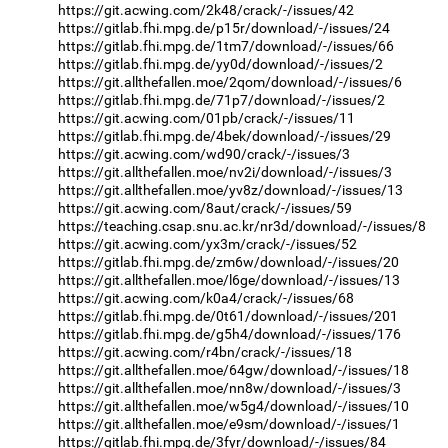
https://git.acwing.com/2k48/crack/-/issues/42
https://gitlab.fhi.mpg.de/p15r/download/-/issues/24
https://gitlab.fhi.mpg.de/1tm7/download/-/issues/66
https://gitlab.fhi.mpg.de/yy0d/download/-/issues/2
https://git.allthefallen.moe/2qom/download/-/issues/6
https://gitlab.fhi.mpg.de/71p7/download/-/issues/2
https://git.acwing.com/01pb/crack/-/issues/11
https://gitlab.fhi.mpg.de/4bek/download/-/issues/29
https://git.acwing.com/wd90/crack/-/issues/3
https://git.allthefallen.moe/nv2i/download/-/issues/3
https://git.allthefallen.moe/yv8z/download/-/issues/13
https://git.acwing.com/8aut/crack/-/issues/59
https://teaching.csap.snu.ac.kr/nr3d/download/-/issues/8
https://git.acwing.com/yx3m/crack/-/issues/52
https://gitlab.fhi.mpg.de/zm6w/download/-/issues/20
https://git.allthefallen.moe/l6ge/download/-/issues/13
https://git.acwing.com/k0a4/crack/-/issues/68
https://gitlab.fhi.mpg.de/0t61/download/-/issues/201
https://gitlab.fhi.mpg.de/g5h4/download/-/issues/176
https://git.acwing.com/r4bn/crack/-/issues/18
https://git.allthefallen.moe/64gw/download/-/issues/18
https://git.allthefallen.moe/nn8w/download/-/issues/3
https://git.allthefallen.moe/w5g4/download/-/issues/10
https://git.allthefallen.moe/e9sm/download/-/issues/1
https://gitlab.fhi.mpg.de/3fyr/download/-/issues/84