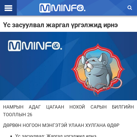
Эхлэл
Үс засуулвал жаргал үргэлжид ирнэ
Цаг агаар
Валют ханш
Улс төр
Эдийн засаг
Үзэл бодол
Спорт
НАМРЫН АДАГ ЦАГААН НОХОЙ САРЫН БИЛГИЙН
Нийгэм
ТООЛЛЫН 26
Дэлхий
ДӨРВӨН НОГООН МЭНГЭТЭЙ УЛААН ХУЛГАНА ӨДӨР
Энтертайнмэнт
Үс засуулвал: Жаргал үргэлжид ирнэ