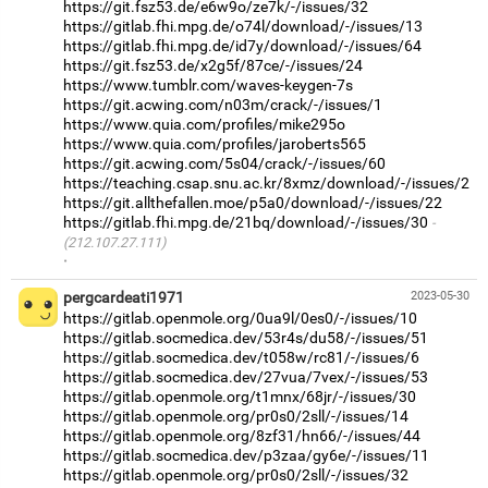
https://git.fsz53.de/e6w9o/ze7k/-/issues/32
https://gitlab.fhi.mpg.de/o74l/download/-/issues/13
https://gitlab.fhi.mpg.de/id7y/download/-/issues/64
https://git.fsz53.de/x2g5f/87ce/-/issues/24
https://www.tumblr.com/waves-keygen-7s
https://git.acwing.com/n03m/crack/-/issues/1
https://www.quia.com/profiles/mike295o
https://www.quia.com/profiles/jaroberts565
https://git.acwing.com/5s04/crack/-/issues/60
https://teaching.csap.snu.ac.kr/8xmz/download/-/issues/2
https://git.allthefallen.moe/p5a0/download/-/issues/22
https://gitlab.fhi.mpg.de/21bq/download/-/issues/30
(212.107.27.111)
·
pergcardeati1971
2023-05-30
https://gitlab.openmole.org/0ua9l/0es0/-/issues/10
https://gitlab.socmedica.dev/53r4s/du58/-/issues/51
https://gitlab.socmedica.dev/t058w/rc81/-/issues/6
https://gitlab.socmedica.dev/27vua/7vex/-/issues/53
https://gitlab.openmole.org/t1mnx/68jr/-/issues/30
https://gitlab.openmole.org/pr0s0/2sll/-/issues/14
https://gitlab.openmole.org/8zf31/hn66/-/issues/44
https://gitlab.socmedica.dev/p3zaa/gy6e/-/issues/11
https://gitlab.openmole.org/pr0s0/2sll/-/issues/32