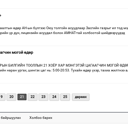
ь
аалтын өдөр АН-ын бүлгээс Оюу толгойн асуудлаар Засгийн газрыг ил тод м
эрийн үр дүн, лицензийн асуудал болон АМНАТ-тай холбоотой шийдвэрүүдэд
аагчин могой өдөр
РЫН БИЛГИЙН ТООЛЛЫН 21 ХОЁР ХАР МЭНГЭТЭЙ ЦАГААГЧИН МОГОЙ ӨДӨР
йн наран ургах, шингэх цаг нь: 5:00-20:53. Тухайн өдөр үхэр, тахиа жилтнээ 
19
20
21
22
23
24
25
дараах
 байршуулах
Холбоо барих