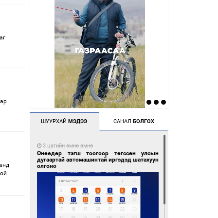
аг
аар
ШУУРХАЙ
МЭДЭЭ
САНАЛ
БОЛГОХ
3 цагийн өмнө өмнө
Өнөөдөр тэгш тоогоор төгссөн улсын
дугаартай автомашинтай иргэдэд шатахуун
манд
олгоно
гой