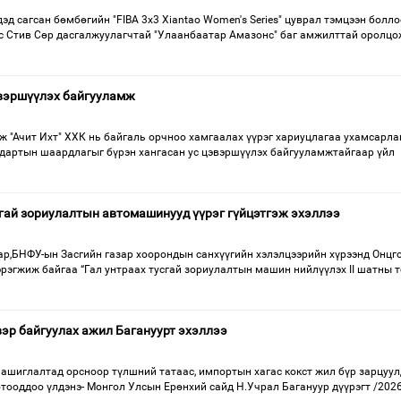
д сагсан бөмбөгийн "FIBA 3x3 Xiantao Women's Series" цуврал тэмцээн болло
 Стив Сөр дасгалжуулагчтай "Улаанбаатар Амазонс" баг амжилттай оролцо
цэвэршүүлэх байгууламж
 "Ачит Ихт" ХХК нь байгаль орчноо хамгаалах үүрэг хариуцлагаа ухамсарла
дартын шаардлагыг бүрэн хангасан ус цэвэршүүлэх байгууламжтайгаар үйл
сгай зориулалтын автомашинууд үүрэг гүйцэтгэж эхэллээ
ар,БНФУ-ын Засгийн газар хоорондын санхүүгийн хэлэлцээрийн хүрээнд Онцг
рэгжиж байгаа “Гал унтраах тусгай зориулалтын машин нийлүүлэх II шатны т
эр байгуулах ажил Багануурт эхэллээ
 ашиглалтад орсноор түлшний татаас, импортын хагас кокст жил бүр зарцуул
отооддоо үлдэнэ- Монгол Улсын Ерөнхий сайд Н.Учрал Багануур дүүрэгт /2026