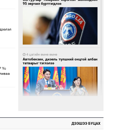
95 зөрчил бүртгэгдлээ
эдээлэл
4 цагийн өмнө өмнө
Автобензин, дизель түлшний онцгой албан
татварыг тэглэлээ
 Үс
аливаа
4 цагийн өмнө өмнө
Санхүүгийн хэмнэлтийн горимд эрүүл
мэндийн салбар хамаарахгүй
ДЭЭШЭЭ БУЦАХ