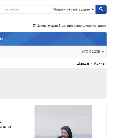
э”
Цахим хуудас 3 цагийн өмнө шинэчлэгдсэн.
АЙ
БҮХ СЭДЭВ
Шилдэг
•
Архив
0,
ьсгалын