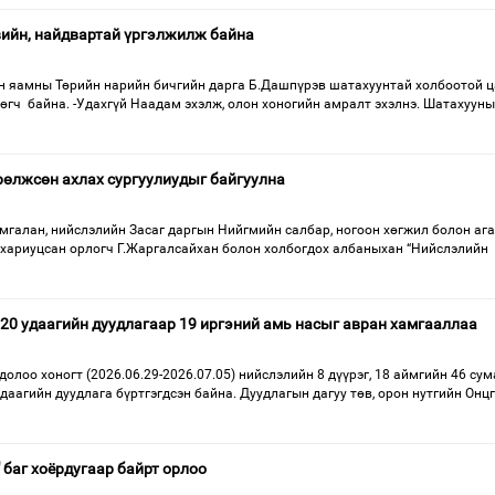
ийн, найдвартай үргэлжилж байна
йн яамны Төрийн нарийн бичгийн дарга Б.Дашпүрэв шатахуунтай холбоотой ц
өгч байна. -Удахгүй Наадам эхэлж, олон хоногийн амралт эхэлнэ. Шатахууны
рөлжсөн ахлах сургуулиудыг байгуулна
мгалан, нийслэлийн Засаг даргын Нийгмийн салбар, ногоон хөгжил болон аг
хариуцсан орлогч Г.Жаргалсайхан болон холбогдох албаныхан “Нийслэлийн
120 удаагийн дуудлагаар 19 иргэний амь насыг авран хамгааллаа
олоо хоногт (2026.06.29-2026.07.05) нийслэлийн 8 дүүрэг, 18 аймгийн 46 су
удаагийн дуудлага бүртгэгдсэн байна. Дуудлагын дагуу төв, орон нутгийн Онц
 баг хоёрдугаар байрт орлоо