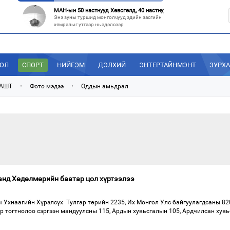
МАН-ын 50 настнууд Хөвсгөлд, 40 настнууд нь Хэнтийд “хуралджэ
Энэ зуны туршид монголчууд эдийн засгийн
хямралыг утгаар нь эдэлсээр
Эрх зүйн үндэслэл нь тодорхойгүй “гадаад элч нарын” томилгоо
Сүүлийн үед Улаанбаатар болон аймгуудаас
дэлхийн хотуудад биет төлөөлөгч
ДОЛ
СПОРТ
НИЙГЭМ
ДЭЛХИЙ
ЭНТЕРТАЙНМЭНТ
ЗУРХ
“С.Зоригийн талбай” болгочих, Хотын дарга аа?
Төв шуудангийн урдах талбайд өнөөдрийг
 АШТ
•
Фото мэдээ
•
Оддын амьдрал
хүртэл 27 жил байрласан С.Зориг
“Нутаг заагдсан” С.Зориг
С.Зориг агсны хөшөө Төв шуудангийн
өмнөх, нэгэн цагт АН-ын төв байр хэмээгдэж
нд Хөдөлмөрийн баатар цол хүртээлээ
 Ухнаагийн Хүрэлсүх Тулгар төрийн 2235, Их Монгол Улс байгуулагдсаны 82
ар тогтнолоо сэргээн мандуулсны 115, Ардын хувьсгалын 105, Ардчилсан хув