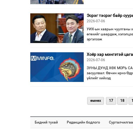
Эсрэг тэсрэг байр суур
2026-07-06
УИХ-ын хаврын чуулганы х
өгөхийг шаардаж, хэлэлцэ
эргэлзэж
Хоёр хар мэнгэтэй цаг
2026-07-06
ЗУНЫ ДУНД ХӨХ МОРЬ СА
засуулвал: Өвчин ирнэ Өдри
үйлийг хийхэд
өмнөх
17
18
Бидний тухай
Редакцийн бодлого
Сурталчилгаа