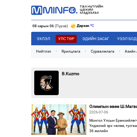
o
Дархан
C
08 сарын 06
(Пүрэв)
o
Эрдэнэт
C
o
Улаанбаатар
C
ЭХЛЭЛ
УЛС ТӨР
ЭДИЙН ЗАСАГ
ҮЗЭЛ БО
o
Дархан
C
Нийтлэл
•
Ярилцлага
•
Сурвалжлага
•
Азийн
B.Kuzmo
Олимпын өвөө Ш.Магва
2026-07-06
Монгол Улсын Ерөнхийлөгч
Үндэсний эрх чөлөө, тусга
36 жилийн