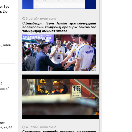
о. Тус
ж 2-р
3 цагийн өмнө өмнө
С.Бямбацогт Зүүн Азийн эрэгтэйчүүдийн
волейболын тэмцээнд оролцож байгаа баг
тамирчдад амжилт хүслээ
н, олон
ой
өсөл”-
даг
-07-04/
4 цагийн өмнө өмнө
Согтуугаар тээврийн хэрэгсэл жолоодсон