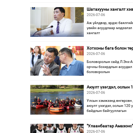
Шатахууны хангалт хэв
2026-07-06
Аж үйлдвэр, эрдэс баялги
үеийн асуудлаар мэдээлэл 
хангалт
Хотхоны бага болон тө
2026-07-06
Боловсролын сайд Л.Энх-А
орчны бохирдлын асуудал 
боловсролын
Аюулт үзэгдэл, ослын 
2026-07-06
Улсын хэмжээнд өнгөрсөн д
аюулт үзэгдэл, ослын 120 
байдлын байгууллагын
"Улаанбаатар Амазонс"
2026-07-06