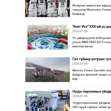
Өнгөрсөн амралтын өдрүүдэ
тэмцээнд Монголын Улсаас
байранд
"Ачит Ихт" ХХК-ий ус 
2026-07-06
Ус цэвэршүүлэх байгууламж
улсын MNS 4943:2015 стан
ажиллагаагаа
Гал түймэр унтраах ту
2026-07-06
Монгол Улсын Засгийн газ
байдлын ерөнхий газарт хэ
өөр
Нүүрс пиролизын үйлдв
2026-07-06
-Нүүрс-пиролизын үйлдвэр
200 гаруй тэрбум төгрөг д