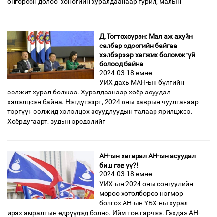
өнгөрсөн долоо хоногийн хуралдаанаар гурил, малын
Д.Тогтохсүрэн: Мал аж ахуйн
салбар одоогийн байгаа
хэлбэрээр хөгжих боломжгүй
болоод байна
2024-03-18 өмнө
УИХ дахь МАН-ын бүлгийн
ээлжит хурал болжээ. Хуралдаанаар хоёр асуудал
хэлэлцсэн байна. Нэгдүгээрт, 2024 оны хаврын чуулганаар
тэргүүн ээлжид хэлэлцэх асуудлуудын талаар ярилцжээ.
Хоёрдугаарт, зудын эрсдэлийг
АН-ын хагарал АН-ын асуудал
биш гэв үү?!
2024-03-18 өмнө
УИХ-ын 2024 оны сонгуулийн
мөрөө хөтөлбөрөө нэгмөр
болгох АН-ын ҮБХ-ны хурал
ирэх амралтын өдрүүдэд болно. Ийм тов гарчээ. Гэхдээ АН-