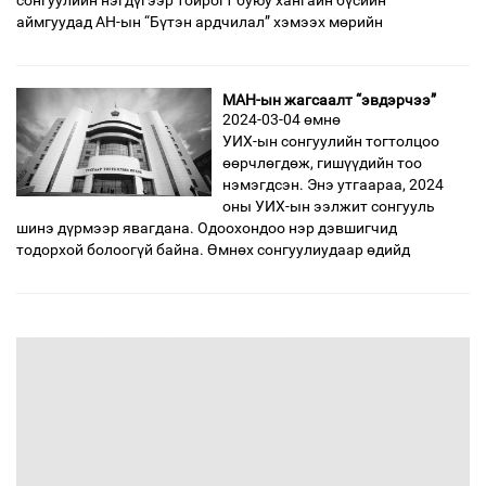
сонгуулийн нэгдүгээр тойрогт буюу хангайн бүсийн
аймгуудад АН-ын “Бүтэн ардчилал” хэмээх мөрийн
МАН-ын жагсаалт “эвдэрчээ”
2024-03-04 өмнө
УИХ-ын сонгуулийн тогтолцоо
өөрчлөгдөж, гишүүдийн тоо
нэмэгдсэн. Энэ утгаараа, 2024
оны УИХ-ын ээлжит сонгууль
шинэ дүрмээр явагдана. Одоохондоо нэр дэвшигчид
тодорхой болоогүй байна. Өмнөх сонгуулиудаар өдийд
өмнөх
7
8
9
10
11
12
13
14
15
дараах