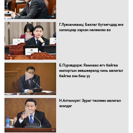
Г.Лувсанжамц: Баялаг бүтээгчдэд энэ
хэлэлцээр хэрхэн нөлөөлөх вэ
Б.Пүрэвдорж: Яамнаас өгч байгаа
импортын зөвшөөрөлд чинь авлигал
байгаа юм биш үү
Н.Алтанхуяг: Зураг төслөөс авлигал
эхэлдэг