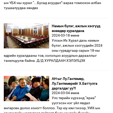
ын ҮБХ-ны хурал “...Бусад асуудал”-аараа томоохон албан
тушаалуудаа хөндөх
Намын бүлэг, ажлын хэсгүүд
өнөөдөр хуралдана
2024-03-18 өмнө
Улсын Их Хурал дахь намын
бүлэг, ажлын хэсгүүдийн 2024
оны гурвдугаар сарын 18-ны
өдрийн хуралдааны тов, хэлэлцэх асуудлын дарааллыг
танилцуулж байна. Д/Д ХУРАЛДААН ХЭЛЭЛЦЭХ
АН-ыг Лу.Гантөмөр,
Лу.Гантөмөрийг Х.Баттулга
даргалдаг уу?!
2024-03-04 өмнө
Улс төрийн хүрээнд “яриа”
үүсгэсэн нэг үйл явдал
өнгөрсөн долоо хоногт боллоо. Тэр юу юм гэхээр, УИХ-ын