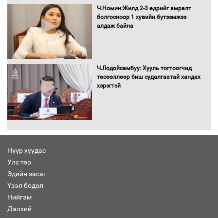
Ч.Номин:Жилд 2-3 өдрийг амралт
болгосноор 1 хувийн бүтээмжээ
алдаж байна
Ч.Лодойсамбуу: Хууль тогтоогчид
төсөөллөөр биш судалгаатай хандах
хэрэгтэй
Нүүр хуудас
Улс төр
Эдийн засаг
Үзэл бодол
Нийгэм
Дэлхий