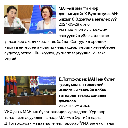
МАН-ын эмэгтэй нэр
дэвшигчдийг Х.Булгантуяа, АН-
ынхыг С.Одонтуяа өнгөлөх үү?
2024-03-28 өмнө
УИХ-ын 2024 оны ээлжит
сонгуулийн үйл ажиллагаа
үндсэндээ эхэлчихээд явж байна. Сонгуульд оролцох
намууд өнгөрсөн амралтын өдрүүдээр мөрийн хөтөлбөрөө
аудитад өглөө. Шинжүүлж, дүгнэлт гаргуулна. Ингэж
мөрийн
Д.Тогтохсүрэн: МАН-ын бүлэг
гурил, малын тэжээлийг
импортын гаалийн албан
татварыг тэглэх саналыг
дэмжлээ
2024-03-25 өмнө
УИХ дахь МАН-ын бүлэг өнөөдөр хуралдлаа. Хурлаар
хэлэлцсэн асуудлын талаар МАН-ын бүлгийн дарга
Д.Тогтохсүрэн мэдээлэл өгөв. Тэрбээр "УИХ-ын чуулганы