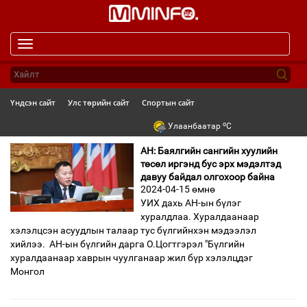
Toggle
navigation
Үндсэн сайт
Улс төрийн сайт
Спортын сайт
o
Улаанбаатар
C
АН: Баялгийн сангийн хуулийн
төсөл иргэнд бус эрх мэдэлтэд
давуу байдал олгохоор байна
2024-04-15 өмнө
УИХ дахь АН-ын бүлэг
хуралдлаа. Хуралдаанаар
хэлэлцсэн асуудлын талаар тус бүлгийнхэн мэдээлэл
хийлээ. АН-ын бүлгийн дарга О.Цогтгэрэл "Бүлгийн
хуралдаанаар хаврын чуулганаар жил бүр хэлэлцдэг
Монгол