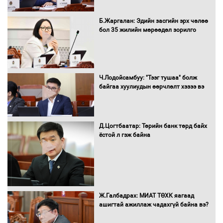
Б.Жаргалан: Эдийн засгийн эрх чөлөө
бол 35 жилийн мөрөөдөл зорилго
Ч.Лодойсамбуу: "Тээг тушаа" болж
байгаа хуулиудын өөрчлөлт хэзээ вэ
Д.Цогтбаатар: Төрийн банк төрд байх
ёстой л гэж байна
Ж.Галбадрах: МИАТ ТӨХК яагаад
ашигтай ажиллаж чадахгүй байна вэ?