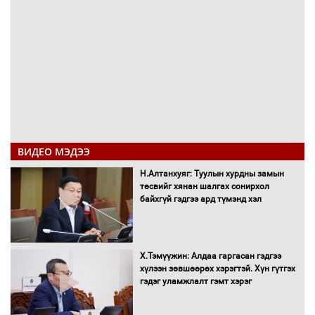
ВИДЕО МЭДЭЭ
Н.Алтанхуяг: Туулын хурдны замын
төсвийг хянан шалгах сонирхол
байхгүй гэдгээ ард түмэнд хэл
Х.Тэмүүжин: Алдаа гаргасан гэдгээ
хүлээн зөвшөөрөх хэрэгтэй. Хүн гүтгэх
гэдэг уламжлалт гэмт хэрэг