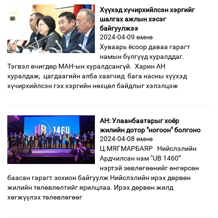
Хүүхэд хүчирхийлсэн хэргийг
шалгах ажлын хэсэг
байгуулжээ
2024-04-09 өмнө
Хуваарь ёсоор даваа гарагт
намын бүлгүүд хуралддаг.
Тэгвэл өчигдөр МАН-ын хуралдсангүй. Харин АН
хуралдаж, цагдаагийн алба хаагчид бага насны хүүхэд
хүчирхийлсэн гэх хэргийн нөхцөл байдлыг хэлэлцэж
АН: Улаанбаатарыг хоёр
жилийн дотор "ногоон" болгоно
2024-04-08 өмнө
Ц.МЯГМАРБАЯР Нийслэлийн
Ардчилсан нам “UB 1460”
нэртэй зөвлөгөөнийг өнгөрсөн
баасан гарагт зохион байгуулж Нийслэлийн ирэх дөрвөн
жилийн төлөвлөлтийг ярилцлаа. Ирэх дөрвөн жилд
хөгжүүлэх төлөвлөгөөг