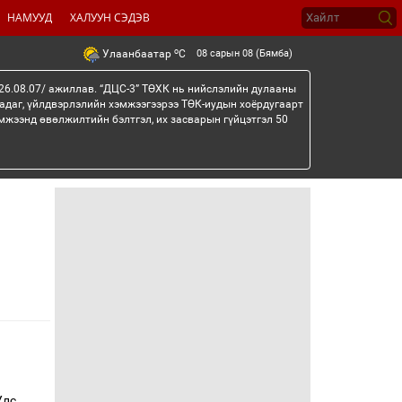
НАМУУД
ХАЛУУН СЭДЭВ
o
08 сарын 08 (Бямба)
Улаанбаатар
C
26.08.07/ ажиллав. “ДЦС-3” ТӨХК нь нийслэлийн дулааны
гадаг, үйлдвэрлэлийн хэмжээгээрээ ТӨК-иудын хоёрдугаарт
мжээнд өвөлжилтийн бэлтгэл, их засварын гүйцэтгэл 50
Улс