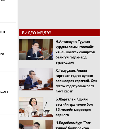
хэн
ВИДЕО МЭДЭЭ
Н.Алтанхуяг: Туулын
хурдны замын төсвийг
хянан шалгах сонирхол
рга
байхгүй гэдгээ ард
түмэнд хэл
Х.Тэмүүжин: Алдаа
гаргасан гэдгээ хүлээн
зөвшөөрөх хэрэгтэй. Хүн
гүтгэх гэдэг уламжлалт
цогт,
гэмт хэрэг
Б.Жаргалан: Эдийн
засгийн эрх чөлөө бол
35 жилийн мөрөөдөл
зорилго
Ч.Лодойсамбуу: "Тээг
тушаа" болж байгаа