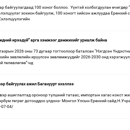
ар байгуулагдаад 100 хоног боллоо. Үүнтэй холбогдуулан өчигдөр 
элэлцүүлэг зохион байгуулж, 100 хоногт хийсэн ажлуудаа Ерөнхий 
Хэлэлцүүлэгийн
идний ирээдүй” арга хэмжээг дэмжихийг уриалж байна
газрын 2026 оны 73 дугаар тогтоолоор баталсан “Нэгдсэн Үндэстн
хийн зөвлөлийн ирүүлсэн зөвлөмжүүдийг 2026-2030 онд хэрэгжүүл
й төлөвлөгөө”-нд
эр байгуулах ажил Багануурт эхэллээ
вэр ашиглалтад орсноор түлшний татаас, импортын хагас кокст жи
тэрбум төгрөг дотооддоо үлдэнэ- Монгол Улсын Ерөнхий сайд Н.Учр
-07-04/