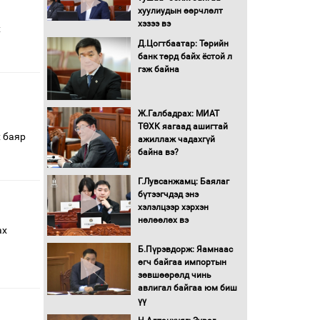
хуулиудын өөрчлөлт
хэзээ вэ
х
Д.Цогтбаатар: Төрийн
банк төрд байх ёстой л
гэж байна
Ж.Галбадрах: МИАТ
ТӨХК яагаад ашигтай
х баяр
ажиллаж чадахгүй
байна вэ?
Г.Лувсанжамц: Баялаг
бүтээгчдэд энэ
хэлэлцээр хэрхэн
нөлөөлөх вэ
ах
Б.Пүрэвдорж: Яамнаас
өгч байгаа импортын
зөвшөөрөлд чинь
авлигал байгаа юм биш
үү