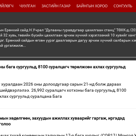
ИЙЛӨГЧ
ЧУУЛГАН
ЗАСГИЙН ГАЗАР
БАЙНГЫН ХОРОО
СОНГУУЛЬ
н Ерөнхий сайд Н.Учрал “Дулааны гуравдугаар цахилгаан станц” ТӨХК-д /20
й 32 хувь, төвийн бүсийн цахилгаан эрчим хүчний хэрэглээний 10 хувийг хан
эг. Ерөнхий сайдын өгсөн үүрэг даалгаврын дагуу эрчим хүчний салбарын хэ
ай үргэлжилж...
ны бага сургуульд, 8100 суралцагч төрөлжсөн ахлах сургуульд
 хуралдаан 2026 оны долоодугаар сарын 21-нд болж дараах
шийдвэрлэлээ. 26,992 суралцагч хотхоны бага сургуульд, 8100
хлах сургуульд суралцана Бага
мын хөдөлгөөн, захуудын ажиллах хуваарийг гаргаж, иргэдэд
голоо
цэх тухай конвенцын талуудын 17-р бага хурлыг /СОР17/ Монгол 