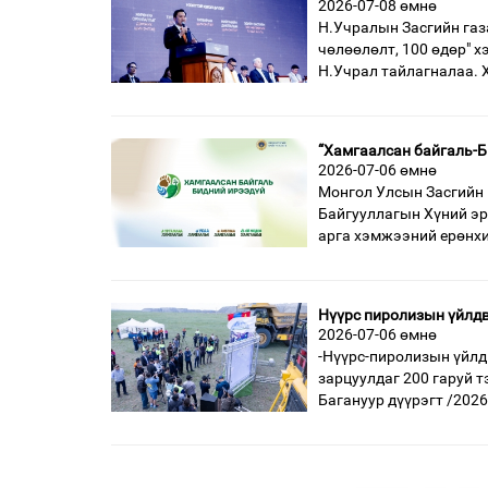
2026-07-08 өмнө
Н.Учралын Засгийн газ
чөлөөлөлт, 100 өдөр" х
Н.Учрал тайлагналаа. 
“Хамгаалсан байгаль-Б
2026-07-06 өмнө
Монгол Улсын Засгийн 
Байгууллагын Хүний эр
арга хэмжээний ерөнхи
Нүүрс пиролизын үйлдв
2026-07-06 өмнө
-Нүүрс-пиролизын үйлд
зарцуулдаг 200 гаруй 
Багануур дүүрэгт /2026