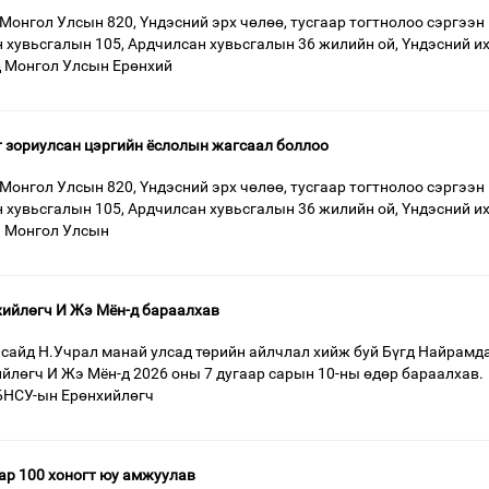
 Монгол Улсын 820, Үндэсний эрх чөлөө, тусгаар тогтнолоо сэргээн
 хувьсгалын 105, Ардчилсан хувьсгалын 36 жилийн ой, Үндэсний и
 Монгол Улсын Ерөнхий
 зориулсан цэргийн ёслолын жагсаал боллоо
 Монгол Улсын 820, Үндэсний эрх чөлөө, тусгаар тогтнолоо сэргээн
 хувьсгалын 105, Ардчилсан хувьсгалын 36 жилийн ой, Үндэсний и
 Монгол Улсын
хийлөгч И Жэ Мён-д бараалхав
сайд Н.Учрал манай улсад төрийн айлчлал хийж буй Бүгд Найрамд
йлөгч И Жэ Мён-д 2026 оны 7 дугаар сарын 10-ны өдөр бараалхав.
БНСУ-ын Ерөнхийлөгч
ар 100 хоногт юу амжуулав