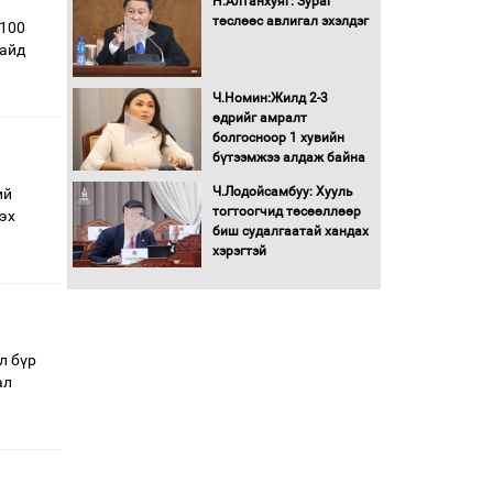
Н.Алтанхуяг: Зураг
төслөөс авлигал эхэлдэг
"100
сайд
Ч.Номин:Жилд 2-3
өдрийг амралт
болгосноор 1 хувийн
бүтээмжээ алдаж байна
Ч.Лодойсамбуу: Хууль
ий
тогтоогчид төсөөллөөр
эх
биш судалгаатай хандах
хэрэгтэй
л бүр
ал