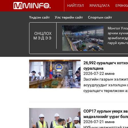
НИЙТЛЭЛ
ЯРИЛЦЛАГА
ЕРӨНХ
Үндсэн сайт
Улс төрийн сайт
Спортын сайт
Монгол Улсы
ОНЦЛОХ
эрчим хүчни
МЭДЭЭ
эрэмбэлэгдд
гаруй хувьт
26,992 суралцагч хотхо
суралцана
2026-07-22 өмнө
Засгийн газрын ээлжит
асуудлуудыг хэлэлцэн 
суралцагч төрөлжсөн а
COP17 хурлын үеэрх за
мэдээлэхийг үүрэг бол
2026-07-21 өмнө
НҮБ-ын цөлжилттэй тэм