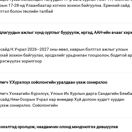
рын 17-28-нд Улаанбаатар хотноо зохион байгуулна. Ерөнхий сайд
лтгэл болон төслийн талбай
длагуудын ажлыг хүнд суртлыг бууруулж, иргэд, ААН-ийн ачааг хэр
сайд Н.Учрал 2026–2027 оны өвөл, хаврын бэлтгэл ажлыг улсын
хай зохион байгуулах, эрсдэлийг урьдчилан тооцоолон, бодитой а
эрэгжүүлэх зорилгоор
өгч У.Хүрэлсүх соёолонгийн уралдаан үзэж сонирхлоо
өгч Ухнаагийн Хүрэлсүх, Улсын Их Хурлын дарга Сандагийн Бямба
сайд Ням-Осорын Учрал нар өнөөдөр Хүй долоон худагт хурдан
үзэж сонирхлоо. Соёолонгийн
 нээлтэд оролцож, наадамчин олонд мэндчилгээ дэвшүүлэв