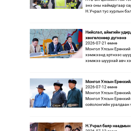
энэ оны наймдугаар са
Н.Учрал тус хурлын бэ
Нийслэл, аймгийн удир
хөнгөлснөөр дүгнэнэ
2026-07-21 өмнө
Монгол Улсын Ерөнхий 
хэмжээнд эртнээс шуур
хэмжээ шуурхай авч х
Монгол Улсын Ерөнхийл
2026-07-12 өмнө
Монгол Улсын Ерөнхийл
Монгол Улсын Ерөнхий 
соёолонгийн уралдаан 
Н.Учрал баяр наадмын