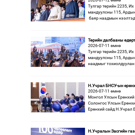
2026-07-12 өмнө
Тулгар төрийн 2235, Их
мандуулсны 115, Ардын
баяр наадмын нээлтэд
Төрийн далбааны өдөрт
2026-07-11 өмнө
Тулгар төрийн 2235, Их
мандуулсны 115, Ардын
наадмыг тохиолдуулан
Н.Учрал БНСУ-ын ерөн
2026-07-11 өмнө
Монгол Улсын Ерөнхий 
Солонгос Улсын Ерөнхи
Ерөнхий сайд Н.Учрал 
Н.Учралын Засгийн газ