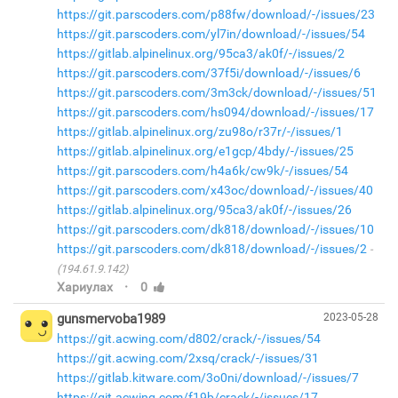
https://git.parscoders.com/p88fw/download/-/issues/23
https://git.parscoders.com/yl7in/download/-/issues/54
https://gitlab.alpinelinux.org/95ca3/ak0f/-/issues/2
https://git.parscoders.com/37f5i/download/-/issues/6
https://git.parscoders.com/3m3ck/download/-/issues/51
https://git.parscoders.com/hs094/download/-/issues/17
https://gitlab.alpinelinux.org/zu98o/r37r/-/issues/1
https://gitlab.alpinelinux.org/e1gcp/4bdy/-/issues/25
https://git.parscoders.com/h4a6k/cw9k/-/issues/54
https://git.parscoders.com/x43oc/download/-/issues/40
https://gitlab.alpinelinux.org/95ca3/ak0f/-/issues/26
https://git.parscoders.com/dk818/download/-/issues/10
https://git.parscoders.com/dk818/download/-/issues/2
(194.61.9.142)
·
Хариулах
0
gunsmervoba1989
2023-05-28
https://git.acwing.com/d802/crack/-/issues/54
https://git.acwing.com/2xsq/crack/-/issues/31
https://gitlab.kitware.com/3o0ni/download/-/issues/7
https://git.acwing.com/f19b/crack/-/issues/17