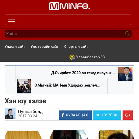
Toggle
navigation
Үндсэн сайт
Улс төрийн сайт
Спортын сайт
o
Улаанбаатар
C
Д.Очирбат: 2020 он гэхэд вирусын...
О.Магнай: МАН-ын Удирдах зөвлөл...
Хэн юу хэлэв
Пунцагболд
ХУВААЛЦАХ
ЖИРГЭХ
2017-03-24