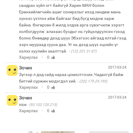
сандрах зүйл огт байхгүй Харин МАН болон
Ерөнхийлөгчийн ашиг сонирхлыг ихэд хөндөж мань
хүнээс үхтлээ айж байгааг бид бүгд мэдэж харж
байна Өнгөрсөн 8 жилд элдэв арга сүвэгчилж хэрэгт
холбогдуулж алахаас бусдыг нь гүйцэлдүүлсэн гэхэд
болно.Өнөөдөр дээд шүүх Эбээгээс айгаад ялтай гээд
ээрч муураад сууна даа. Уг нь дээд шүүх эцсийн үг
хэлэх хуулийн заалттай.
(122.201.31.87)
·
Хариулах
0
Зочин
2017-03-24
Зүгээр л дэд сайд нараа цомхотгочих.Чадахгүй байж
битгий сүржин мэдэгдэл хий.
(202.179.29.195)
·
Хариулах
0
Зочин
2017-03-24
nice
(93.103.120.215)
·
Хариулах
0