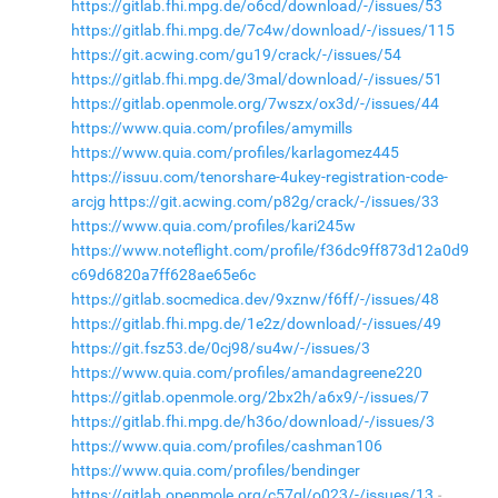
https://gitlab.fhi.mpg.de/o6cd/download/-/issues/53
https://gitlab.fhi.mpg.de/7c4w/download/-/issues/115
https://git.acwing.com/gu19/crack/-/issues/54
https://gitlab.fhi.mpg.de/3mal/download/-/issues/51
https://gitlab.openmole.org/7wszx/ox3d/-/issues/44
https://www.quia.com/profiles/amymills
https://www.quia.com/profiles/karlagomez445
https://issuu.com/tenorshare-4ukey-registration-code-
arcjg
https://git.acwing.com/p82g/crack/-/issues/33
https://www.quia.com/profiles/kari245w
https://www.noteflight.com/profile/f36dc9ff873d12a0d9
c69d6820a7ff628ae65e6c
https://gitlab.socmedica.dev/9xznw/f6ff/-/issues/48
https://gitlab.fhi.mpg.de/1e2z/download/-/issues/49
https://git.fsz53.de/0cj98/su4w/-/issues/3
https://www.quia.com/profiles/amandagreene220
https://gitlab.openmole.org/2bx2h/a6x9/-/issues/7
https://gitlab.fhi.mpg.de/h36o/download/-/issues/3
https://www.quia.com/profiles/cashman106
https://www.quia.com/profiles/bendinger
https://gitlab.openmole.org/c57gl/o023/-/issues/13