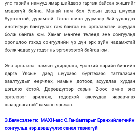
улс төрийн намууд ямар шийдвэр гаргаж байсан жишгийг
мэдэхгүй байна. Манай нам бол Улсын дээд шүүхэд
бүртгэлтэй, дүрэмтэй. Гэтэл шинэ дүрмээр байгуулагдах
институци байгуулах гэж байгаа нь эргэлзээтэй асуудал
болж байгаа юм. Хамаг мөнгөө төлөөд энэ сонгуульд
оролцлоо гэхэд сонгуулийн үр дүн эрх зүйн чадамжтай
болж чадах уу гэдэг нь эргэлзээтэй байгаа юм.
Энэ эргэлзээг намын удирдлага, Ерөнхий нарийн бичгийн
дарга Улсын дээд шүүхээс бүртгэхээс татгалзсан
заалтуудыг өөрчлөх, намын дотоод асуудлаа хурдан
цэгцлэх ёстой. Дөрөвдүгээр сарын 2-оос өмнө энэ
эргэлзээг арилгаж, тодорхой ажлуудаа яаравчлах
шаардлагатай” хэмээн ярьжээ.
З.Баянсэлэнгэ: МАХН-аас С.Ганбаатарыг Ерөнхийлөгчийн
сонгуульд нэр дэвшүүлэх санал тавиагүй