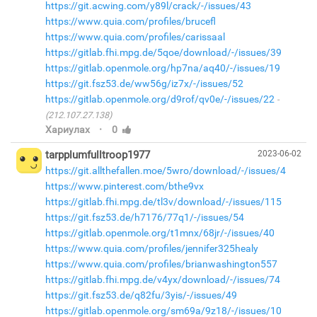
https://git.acwing.com/y89l/crack/-/issues/43
https://www.quia.com/profiles/brucefl
https://www.quia.com/profiles/carissaal
https://gitlab.fhi.mpg.de/5qoe/download/-/issues/39
https://gitlab.openmole.org/hp7na/aq40/-/issues/19
https://git.fsz53.de/ww56g/iz7x/-/issues/52
https://gitlab.openmole.org/d9rof/qv0e/-/issues/22
(212.107.27.138)
·
Хариулах
0
tarpplumfulltroop1977
2023-06-02
https://git.allthefallen.moe/5wro/download/-/issues/4
https://www.pinterest.com/bthe9vx
https://gitlab.fhi.mpg.de/tl3v/download/-/issues/115
https://git.fsz53.de/h7176/77q1/-/issues/54
https://gitlab.openmole.org/t1mnx/68jr/-/issues/40
https://www.quia.com/profiles/jennifer325healy
https://www.quia.com/profiles/brianwashington557
https://gitlab.fhi.mpg.de/v4yx/download/-/issues/74
https://git.fsz53.de/q82fu/3yis/-/issues/49
https://gitlab.openmole.org/sm69a/9z18/-/issues/10