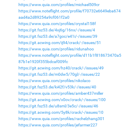
https://www.quia.com/profiles/michael509cr
https://www.noteflight.com/profile/f70732e6649eba674
aad4a2d89254a9cf061f2a0
https://www.quia.com/profiles/crystal158f
https://git.fsz53.de/4xj6g/16nx/-/issues/4
https://git.fsz53.de/a7goc/e41i/-/issues/39
https://git.acwing.com/ij94/crack/-/issues/51
https://www.quia.com/profiles/ridunahoo
https://www.noteflight.com/profile/d11b1f818673470a5
87b1e1920f355bdcaf009fc
https://git.acwing.com/hz40/crack/-/issues/49
https://git.fsz53.de/m0dw5/70gl/-/issues/22
https://www.quia.com/profiles/nikolaco
https://git.fsz53.de/ki42f/v53k/-/issues/40
https://www.quia.com/profiles/amber437miller
https://git.acwing.com/x0ov/crack/-/issues/100
https://git.fsz53.de/u8sml/3e5c/-/issues/46
https://git.acwing.com/5y8k/crack/-/issues/10
https://www.quia.com/profiles/rachelzhang301
https://www.quia.com/profiles/jefarmer227