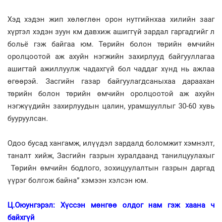
Хэд хэдэн жип хөлөглөн орон нутгийнхаа хилийн зааг
хүртэл хэдэн зуун км давхиж ашиггүй зардал гаргадгийг л
больё гэж байгаа юм. Төрийн болон төрийн өмчийн
оролцоотой аж ахуйн нэгжийн захирлууд байгууллагаа
ашигтай ажиллуулж чадахгүй бол чаддаг хүнд нь ажлаа
өгөөрэй. Засгийн газар байгуулагдсаныхаа дараахан
төрийн болон төрийн өмчийн оролцоотой аж ахуйн
нэгжүүдийн захирлуудын цалин, урамшууллыг 30-60 хувь
бууруулсан.
Одоо бусад хангамж, илүүдэл зардалд боломжит хэмнэлт,
таналт хийж, Засгийн газрын хуралдаанд танилцуулахыг
Төрийн өмчийн бодлого, зохицуулалтын газрын даргад
үүрэг болгож байна” хэмээн хэлсэн юм.
Ц.Оюунгэрэл: Хүссэн мөнгөө олдог нам гэж хаана ч
байхгүй