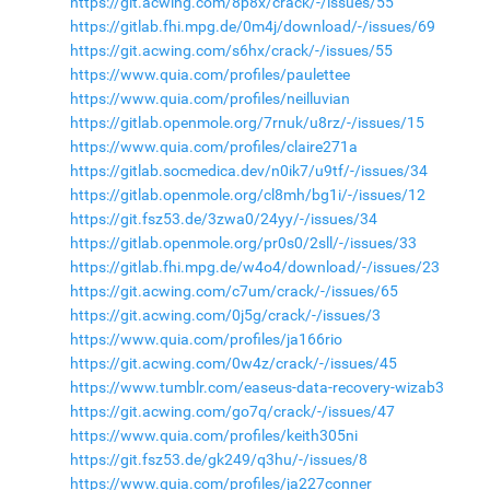
https://git.acwing.com/8p8x/crack/-/issues/55
https://gitlab.fhi.mpg.de/0m4j/download/-/issues/69
https://git.acwing.com/s6hx/crack/-/issues/55
https://www.quia.com/profiles/paulettee
https://www.quia.com/profiles/neilluvian
https://gitlab.openmole.org/7rnuk/u8rz/-/issues/15
https://www.quia.com/profiles/claire271a
https://gitlab.socmedica.dev/n0ik7/u9tf/-/issues/34
https://gitlab.openmole.org/cl8mh/bg1i/-/issues/12
https://git.fsz53.de/3zwa0/24yy/-/issues/34
https://gitlab.openmole.org/pr0s0/2sll/-/issues/33
https://gitlab.fhi.mpg.de/w4o4/download/-/issues/23
https://git.acwing.com/c7um/crack/-/issues/65
https://git.acwing.com/0j5g/crack/-/issues/3
https://www.quia.com/profiles/ja166rio
https://git.acwing.com/0w4z/crack/-/issues/45
https://www.tumblr.com/easeus-data-recovery-wizab3
https://git.acwing.com/go7q/crack/-/issues/47
https://www.quia.com/profiles/keith305ni
https://git.fsz53.de/gk249/q3hu/-/issues/8
https://www.quia.com/profiles/ja227conner