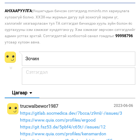
АНХААРУУЛГА:
Уншигчдын бичсэн сэтгэгдэлд mminfo.mn хариуцлага
хүлээхгүй болно. ХХЗХ-ны журмын дагуу зүй зохисгүй зарим үг,
хэллэгийг хязгаарласан тул ТА сэтгэгдэл бичихдээ хууль зүйн болон ёс
суртахууны хэм хэмжээг хүндэтгэнэ үү. Хэм хэмжээг зөрчсөн сэтгэгдлийг
админ устгах эрхтэй. Сэтгэгдэлтэй холбоотой санал гомдлыг
99998796
утсаар хүлээн авна.
Цагаар
trucwalbewor1987
2023-06-06
https://gitlab.socmedica.dev/7bcca/z9ml/-/issues/3
https://www.quia.com/profiles/ergood
https://git.fsz53.de/5pbf4/c65t/-/issues/12
https://www.quia.com/profiles/kensmardon