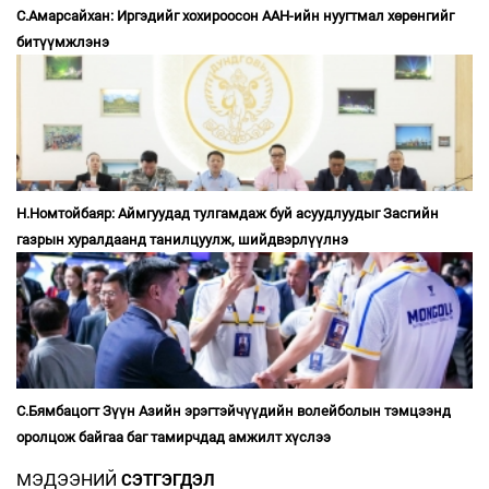
С.Амарсайхан: Иргэдийг хохироосон ААН-ийн нуугтмал хөрөнгийг
битүүмжлэнэ
Н.Номтойбаяр: Аймгуудад тулгамдаж буй асуудлуудыг Засгийн
газрын хуралдаанд танилцуулж, шийдвэрлүүлнэ
С.Бямбацогт Зүүн Азийн эрэгтэйчүүдийн волейболын тэмцээнд
оролцож байгаа баг тамирчдад амжилт хүслээ
МЭДЭЭНИЙ
СЭТГЭГДЭЛ