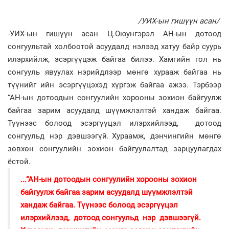
/УИХ-ын гишүүн асан/
-УИХ-ын гишүүн асан Ц.Оюунгэрэл АН-ын дотоод
сонгуультай холбоотой асуудалд нэлээд хатуу байр суурь
илэрхийлж, эсэргүүцэж байгаа билээ. Хамгийн гол нь
сонгууль явуулах нэрийдлээр мөнгө хурааж байгаа нь
түүнийг ийн эсэргүүцэхэд хүргэж байгаа ажээ. Тэрбээр
“АН-ын дотоодын сонгуулийн хорооны зохион байгуулж
байгаа зарим асуудалд шүүмжлэлтэй хандаж байгаа.
Түүнээс болоод эсэргүүцэл илэрхийлээд, дотоод
сонгуульд нэр дэвшээгүй. Хураамж, дэнчингийн мөнгө
зөвхөн сонгуулийн зохион байгуулалтад зарцуулагдах
ёстой.
...“АН-ын дотоодын сонгуулийн хорооны зохион
байгуулж байгаа зарим асуудалд шүүмжлэлтэй
хандаж байгаа. Түүнээс болоод эсэргүүцэл
илэрхийлээд, дотоод сонгуульд нэр дэвшээгүй.