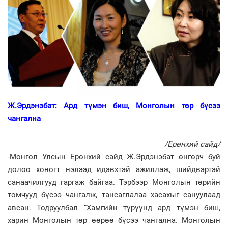
Ж.Эрдэнэбат: Ард түмэн биш, Монголын төр бүсээ
чангална
/Ерөнхий сайд/
-Монгол Улсын Ерөнхий сайд Ж.Эрдэнэбат өнгөрч буй
долоо хоногт нэлээд идэвхтэй ажиллаж, шийдвэртэй
санаачилгууд гаргаж байгаа. Тэрбээр Монголын төрийн
томчууд бүсээ чангалж, тансаглалаа хасахыг сануулаад
авсан. Тодруулбал “Хамгийн түрүүнд ард түмэн биш,
харин Монголын төр өөрөө бүсээ чангална. Монголын