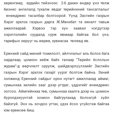
хөрөнгөөр, ердийн тийзнээс 2-6 дахин өндөр үнэ төлж
бизнес ангилалд тухалж явдаг төрийнхний тансаглалыг
өнөөдрөөс тасалбар болгоорой. Үүнд Засгийн газрын
Хэрэг эрхлэх газрын дарга Ж.Мөнхбат та хяналт тавьж
ажиллаарай. Хэрвээ тэр хүн заавал нэгдүгээр
зэрэглэлийн суудалд сууж явмаар байгаа бол үнэ,
тарифын зөрүүг нь өөрөө, хувиасаа төлөөд яв.
Ерөнхий сайд миний томилолт, айлчлалыг аль болох бага
зардлаар, цомхон хийж байх талаар "Төрийн ёслолын
журам"-д өөрчлөлт оруулж, шийдвэрлүүлэхийг Засгийн
газрын Хэрэг эрхлэх газарт үүрэг болгож байна. Эхний
ээлжинд Ерөнхий сайдыг орон нутагт ажиллахад аймаг,
сумынхаа хилийн зааг дээр угтдаг, үддэгийг өнөөдрөөс
зогсоо. Аймгийнхаа төв, сумынхаа хаалга дээр нь цомхон
бүрэлдэхүүнтэй зохион байгуулахад болохгүй зүйл
байхгүй. Энэ нь зочдоо угтах, үдэх ёсоо үгүйсгэж байгаа
юм ерөөсөө биш.