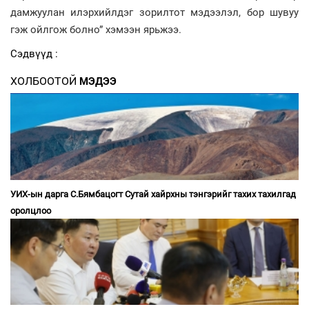
дамжуулан илэрхийлдэг зорилтот мэдээлэл, бор шувуу
гэж ойлгож болно” хэмээн ярьжээ.
Сэдвүүд :
ХОЛБООТОЙ
МЭДЭЭ
УИХ-ын дарга С.Бямбацогт Сутай хайрхны тэнгэрийг тахих тахилгад
оролцлоо