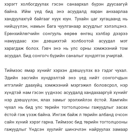
хэрэгт холбогдуулах гэсэн санаархал бүрэн дуусаагүй
байна. Ийм үед бид энэ асуудалд яаран анхаарлаа
хандуулахгүй байгааг нуух юун. Тухайн цаг хугацаанд нь
нийцүүлэн, намын Бага чуулганаар асуудлыг хэлэлцэнэ.
Ерөнхийлөгчийн сонгууль өөрөө өнгөц хэлбэр дээрээ
намуудаас хэн дэвшихтэй холбоотой асуудал мэт
харагдаж болох. Гэвч энэ нь улс орны хэмжээний том
асуудал. Бид сонгогч бүрийн саналыг хүндэтгэх учиртай.
Тиймээс ямар хүнийг хэрхэн дэвшүүлэх вэ гэдэг чухал.
Эдийн засгийн хүндрэлтэй энэ үед нийт сонгогчдын
итгэлийг даахуйц хэмжээний мэргэжил боловсрол, нэр
хүндтэй нам гэсэн үүднээс асуудалд хандахааргүй хүнийг
нэр дэвшүүлэн, ялах замыг эрэлхийлэх ёстой. Хамгийн
чухал нь бид улс төрийн тогтолцооны гажуудлыг засах
ёстой гэж үзэж байна. Ингэж байж л төрийн албанд очсон
сайн хүний хэрэг гарна. Тиймээс бид төрийн тогтолцооны
гажуудлыг Үндсэн хуулийг шинэчлэн найруулах замаар