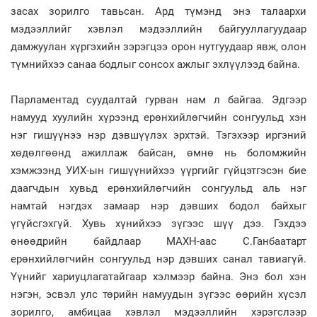
засах зорилго тавьсан. Ард түмэнд энэ талаархи
мэдээллийг хэвлэл мэдээллийн байгууллагуудаар
дамжуулан хүргэхийн зэрэгцээ орон нутгуудаар явж, олон
түмнийхээ санаа бодлыг сонсох ажлыг эхлүүлээд байна.
Парламентад суудалтай гурван нам л байгаа. Эдгээр
намууд хуулийн хүрээнд ерөнхийлөгчийн сонгуульд хэн
нэг гишүүнээ нэр дэвшүүлэх эрхтэй. Тэгэхээр иргэний
хөдөлгөөнд ажиллаж байсан, өмнө нь боломжийн
хэмжээнд УИХ-ын гишүүнийхээ үүргийг гүйцэтгэсэн бие
даагчдын хувьд ерөнхийлөгчийн сонгуульд аль нэг
намтай нэгдэх замаар нэр дэвших бодол байхыг
үгүйсгэхгүй. Хувь хүнийхээ зүгээс шүү дээ. Гэхдээ
өнөөдрийн байдлаар МАХН-аас С.Ганбаатарт
ерөнхийлөгчийн сонгуульд нэр дэвших санал тавиагүй.
Үүнийг хариуцлагатайгаар хэлмээр байна. Энэ бол хэн
нэгэн, эсвэл улс төрийн намуудын зүгээс өөрийн хүсэл
зорилго, амбицаа хэвлэл мэдээллийн хэрэгслээр