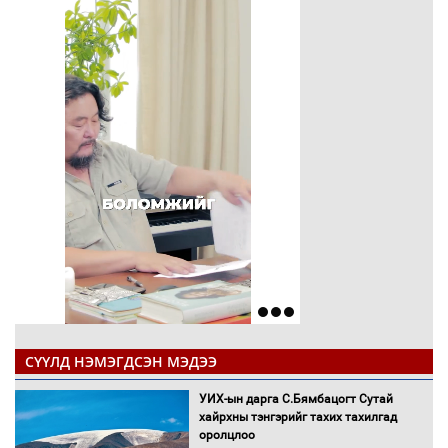
СҮҮЛД НЭМЭГДСЭН МЭДЭЭ
УИХ-ын дарга С.Бямбацогт Сутай
хайрхны тэнгэрийг тахих тахилгад
оролцлоо