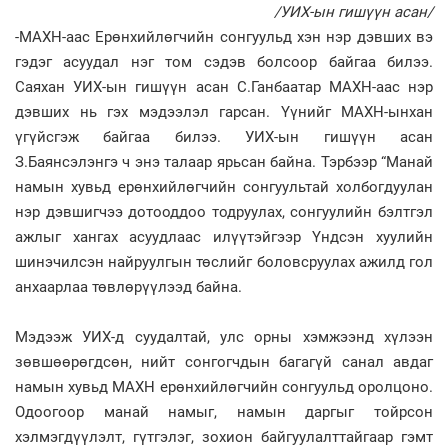
/УИХ-ын гишүүн асан/
-МАХН-аас Ерөнхийлөгчийн сонгуульд хэн нэр дэвших вэ
гэдэг асуудал нэг том сэдэв болсоор байгаа билээ.
Саяхан УИХ-ын гишүүн асан С.Ганбаатар МАХН-аас нэр
дэвших нь гэх мэдээлэл гарсан. Үүнийг МАХН-ынхан
үгүйсгэж байгаа билээ. УИХ-ын гишүүн асан
З.Баянсэлэнгэ ч энэ талаар ярьсан байна. Тэрбээр “Манай
намын хувьд ерөнхийлөгчийн сонгуультай холбогдуулан
нэр дэвшигчээ дотооддоо тодруулах, сонгуулийн бэлтгэл
ажлыг хангах асуудлаас илүүтэйгээр Үндсэн хуулийн
шинэчилсэн найруулгын төслийг боловсруулах ажилд гол
анхаарлаа төвлөрүүлээд байна.
Мэдээж УИХ-д суудалтай, улс орны хэмжээнд хүлээн
зөвшөөрөгдсөн, нийт сонгогчдын багагүй санал авдаг
намын хувьд МАХН ерөнхийлөгчийн сонгуульд оролцоно.
Одоогоор манай намыг, намын даргыг тойрсон
хэлмэгдүүлэлт, гүтгэлэг, зохион байгуулалттайгаар гэмт