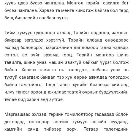
хууль цааз бүсээ чангална. Монгол төрийн сахилга бат
бүсээ чангална. Хэрвээ та мөнгө хийх гэж байгаа бол төрд
биш, бизнесийн салбарт зүтгэ.
Тийм хүмүүс одооноос эхлээд Төрийн ордноор, яамдын
байраар эргэлдэх хэрэггүй. Төрийн албанд өнөөдрөөс
эхлээд боловсрол, мэргэжлийн дипломоос гадна чадвар,
сэтгэл, ёс зүйг эрхэмд тооц. Төрийн мөнгөөр шинэ
тавилга, шинэ унаа машин авахгүй байхыг үүрэг болгож
байна. Хэрвээ тавилга нь гологдож, албаны унаа нь
тухгүй санагдаж байвал тэр хүн өөрөө ажилдаа гологдож
байна гэж ойлго. Тэнд таныг хувийн бизнесээ хийгээд
илүү тансаг өрөөнд ажиллах таатай очрныг бүрдүүлэхийн
төлөө бид харин энд зүтгэе.
Маргаашаас эхлээд, төрийн томилолтоор гадаадад болон
дотоодод онгоцоор зорчих хүмүүс энгийн суудалд,
хамгийн хямд тийзээр зорч. Татвар төлөгчдийн