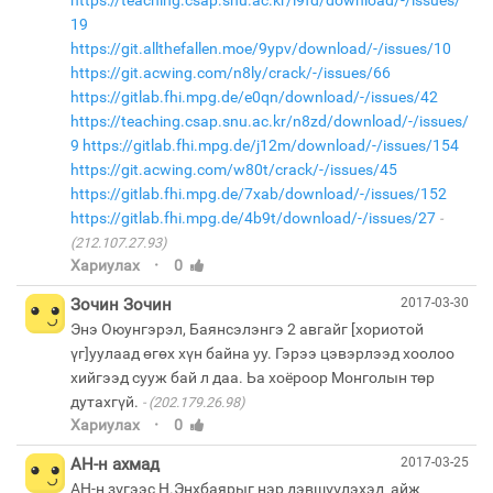
https://teaching.csap.snu.ac.kr/i9fd/download/-/issues/
19
https://git.allthefallen.moe/9ypv/download/-/issues/10
https://git.acwing.com/n8ly/crack/-/issues/66
https://gitlab.fhi.mpg.de/e0qn/download/-/issues/42
https://teaching.csap.snu.ac.kr/n8zd/download/-/issues/
9
https://gitlab.fhi.mpg.de/j12m/download/-/issues/154
https://git.acwing.com/w80t/crack/-/issues/45
https://gitlab.fhi.mpg.de/7xab/download/-/issues/152
https://gitlab.fhi.mpg.de/4b9t/download/-/issues/27
(212.107.27.93)
·
Хариулах
0
Зочин Зочин
2017-03-30
Энэ Оюунгэрэл, Баянсэлэнгэ 2 авгайг [хориотой
үг]уулаад өгөх хүн байна уу. Гэрээ цэвэрлээд хоолоо
хийгээд сууж бай л даа. Ьа хоёроор Монголын төр
дутахгүй.
(202.179.26.98)
·
Хариулах
0
АН-н ахмад
2017-03-25
АН-н зүгээс Н.Энхбаярыг нэр дэвшүүлэхэд айж