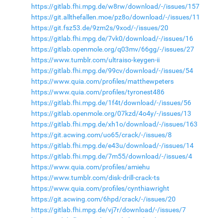
https://gitlab.fhi.mpg.de/w8rw/download/-/issues/157
https://git.allthefallen.moe/pz8o/download/-/issues/11
https://git.fsz53.de/9zm2s/9xod/-/issues/20
https://gitlab.fhi.mpg.de/7vk0/download/-/issues/16
https://gitlab.openmole.org/q03mv/66gg/-/issues/27
https://www.tumblr.com/ultraiso-keygen-ii
https://gitlab.fhi.mpg.de/99cv/download/-/issues/54
https://www.quia.com/profiles/matthewpeters
https://www.quia.com/profiles/tyronest486
https://gitlab.fhi.mpg.de/1f4t/download/-/issues/56
https://gitlab.openmole.org/07kzd/4o4y/-/issues/13
https://gitlab.fhi.mpg.de/xh1o/download/-/issues/163
https://git.acwing.com/uo65/crack/-/issues/8
https://gitlab.fhi.mpg.de/e43u/download/-/issues/14
https://gitlab.fhi.mpg.de/7m55/download/-/issues/4
https://www.quia.com/profiles/amiehu
https://www.tumblr.com/disk-drill-crack-ts
https://www.quia.com/profiles/cynthiawright
https://git.acwing.com/6hpd/crack/-/issues/20
https://gitlab.fhi.mpg.de/vj7r/download/-/issues/7