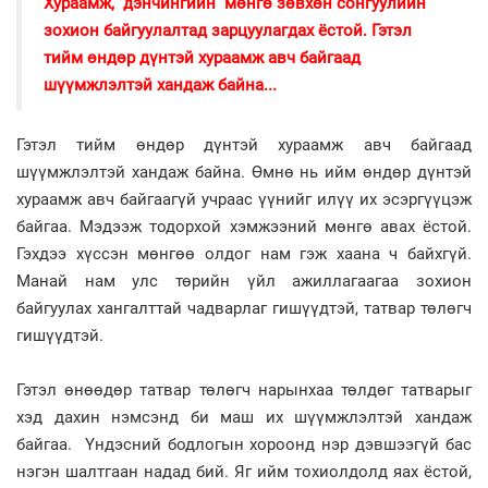
Хураамж, дэнчингийн мөнгө зөвхөн сонгуулийн
зохион байгуулалтад зарцуулагдах ёстой. Гэтэл
тийм өндөр дүнтэй хураамж авч байгаад
шүүмжлэлтэй хандаж байна...
Гэтэл тийм өндөр дүнтэй хураамж авч байгаад
шүүмжлэлтэй хандаж байна. Өмнө нь ийм өндөр дүнтэй
хураамж авч байгаагүй учраас үүнийг илүү их эсэргүүцэж
байгаа. Мэдээж тодорхой хэмжээний мөнгө авах ёстой.
Гэхдээ хүссэн мөнгөө олдог нам гэж хаана ч байхгүй.
Манай нам улс төрийн үйл ажиллагаагаа зохион
байгуулах хангалттай чадварлаг гишүүдтэй, татвар төлөгч
гишүүдтэй.
Гэтэл өнөөдөр татвар төлөгч нарынхаа төлдөг татварыг
хэд дахин нэмсэнд би маш их шүүмжлэлтэй хандаж
байгаа. Үндэсний бодлогын хороонд нэр дэвшээгүй бас
нэгэн шалтгаан надад бий. Яг ийм тохиолдолд яах ёстой,