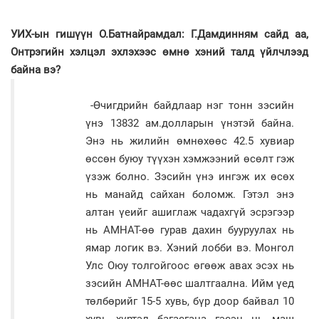
УИХ-ын гишүүн О.Батнайрамдал: Г.Дамдинням сайд аа,
Онтрэгийн хэлцэл эхлэхээс өмнө хэний талд үйлчлээд
байна вэ?
-Өчигдрийн байдлаар нэг тонн зэсийн
үнэ 13832 ам.долларын үнэтэй байна.
Энэ нь жилийн өмнөхөөс 42.5 хувиар
өссөн буюу түүхэн хэмжээний өсөлт гэж
үзэж болно. Зэсийн үнэ ингэж их өсөх
нь манайд сайхан боломж. Гэтэл энэ
алтан үеийг ашиглаж чадахгүй эсрэгээр
нь АМНАТ-өө гурав дахин бууруулах нь
ямар логик вэ. Хэний лобби вэ. Монгол
Улс Оюу толгойгоос өгөөж авах эсэх нь
зэсийн АМНАТ-өөс шалтгаална. Ийм үед
төлбөрийг 15-5 хувь, бүр доор байвал 10