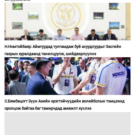
Н.Номтойбаяр: Аймгуудад тулгамдаж буй асуудлуудыг Засгийн
газрын хуралдаанд танилцуулж, шийдвэрлүүлнэ
С.Бямбацогт Зүүн Азийн эрэгтэйчүүдийн волейболын тэмцээнд
оролцож байгаа баг тамирчдад амжилт хүслээ