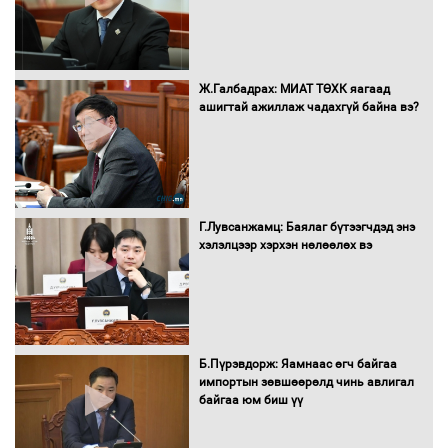
Бүх шатанд хэмнэлтийн горимд
Ж.Галбадрах: МИАТ ТӨХК яагаад
шилжиж, найр наадам, зөвлөгөөн,
ашигтай ажиллаж чадахгүй байна вэ?
гадаад томилолтыг хориглолоо
Сайд нар төсвөө хэрхэн зарцуулах вэ?
Г.Лувсанжамц: Баялаг бүтээгчдэд энэ
хэлэлцээр хэрхэн нөлөөлөх вэ
Засгийн газрын ээлжит хуралдаан
болж байна
Б.Пүрэвдорж: Яамнаас өгч байгаа
импортын зөвшөөрөлд чинь авлигал
байгаа юм биш үү
Автомашинд улсын дугаарын тэгш,