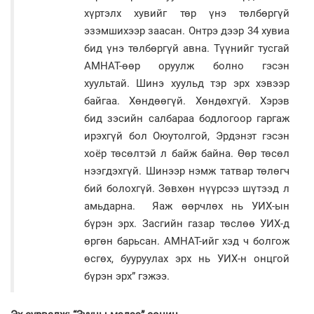
хүртэлх хувийг төр үнэ төлбөргүй
эзэмшихээр заасан. Онтрэ дээр 34 хувиа
бид үнэ төлбөргүй авна. Түүнийг тусгай
АМНАТ-өөр оруулж болно гэсэн
хуультай. Шинэ хуульд тэр эрх хэвээр
байгаа. Хөндөөгүй. Хөндөхгүй. Хэрэв
бид зэсийн салбараа бодлогоор гаргаж
ирэхгүй бол Оюутолгой, Эрдэнэт гэсэн
хоёр төсөлтэй л байж байна. Өөр төсөл
нээгдэхгүй. Шинээр нэмж татвар төлөгч
бий болохгүй. Зөвхөн нүүрсээ шүтээд л
амьдарна. Яаж өөрчлөх нь УИХ-ын
бүрэн эрх. Засгийн газар төслөө УИХ-д
өргөн барьсан. АМНАТ-ийг хэд ч болгож
өсгөх, бууруулах эрх нь УИХ-н онцгой
бүрэн эрх” гэжээ.