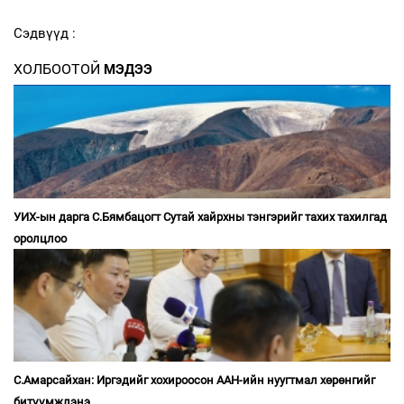
Сэдвүүд :
ХОЛБООТОЙ
МЭДЭЭ
УИХ-ын дарга С.Бямбацогт Сутай хайрхны тэнгэрийг тахих тахилгад
оролцлоо
С.Амарсайхан: Иргэдийг хохироосон ААН-ийн нуугтмал хөрөнгийг
битүүмжлэнэ