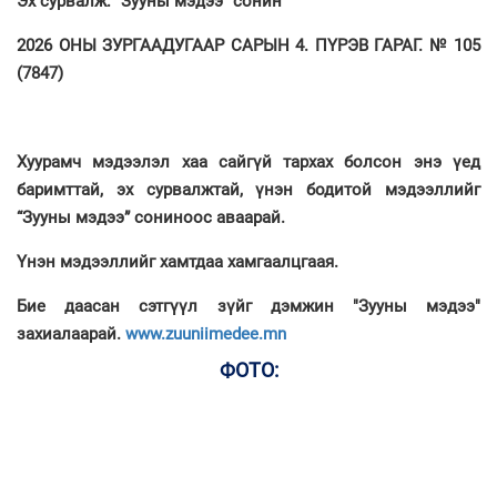
Эх сурвалж: “Зууны мэдээ” сонин
2026 ОНЫ ЗУРГААДУГААР САРЫН 4. ПҮРЭВ ГАРАГ. № 105
(7847)
Хуурамч мэдээлэл хаа сайгүй тархах болсон энэ үед
баримттай, эх сурвалжтай, үнэн бодитой мэдээллийг
“Зууны мэдээ” сониноос аваарай.
Үнэн мэдээллийг хамтдаа хамгаалцгаая.
Бие даасан сэтгүүл зүйг дэмжин "Зууны мэдээ"
захиалаарай.
www.zuuniimedee.mn
ФОТО: