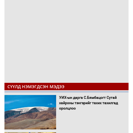
СҮҮЛД НЭМЭГДСЭН МЭДЭЭ
УИХ-ын дарга С.Бямбацогт Сутай
хайрхны тэнгэрийг тахих тахилгад
оролцлоо