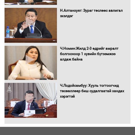
сондгойгоор шатахуун олгоно
Н.Алтанхуяг: Зураг төслөөс авлигал
эхэлдэг
Бага орлоготой иргэдийн орлогод
татвар ногдуулахгүй байх эрх зүйн
орчныг бүрдүүллээ
Ч.Номин:Жилд 2-3 өдрийг амралт
болгосноор 1 хувийн бүтээмжээ
алдаж байна
Хөшөө бүтсэн түүхийг өгүүлэх 7
баримт
Ч.Лодойсамбуу: Хууль тогтоогчид
төсөөллөөр биш судалгаатай хандах
хэрэгтэй
Хөвсгөл нуурын лусыг тахих төрийн
тахилгын ёслол боллоо