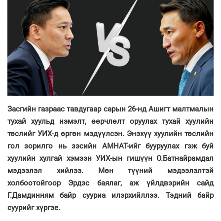
Засгийн газраас тавдугаар сарын 26-нд Ашигт малтмалын
тухай хуульд нэмэлт, өөрчлөлт оруулах тухай хуулийн
төслийг УИХ-д өргөн мэдүүлсэн. Энэхүү хуулийн төслийн
гол зорилго нь зэсийн АМНАТ-ийг бууруулах гэж буй
хуулийн хулгай хэмээн УИХ-ын гишүүн О.Батнайрамдал
мэдээлэл хийлээ. Мөн түүний мэдээлэлтэй
холбоотойгоор Эрдэс баялаг, аж үйлдвэрийн сайд
Г.Дамдинням байр сууриа илэрхийллээ. Тэдний байр
суурийг хүргэе.