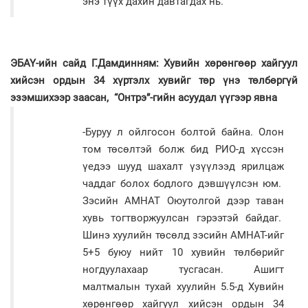
энэ түүх дахин давтагдах нь.
ЭБАҮ-ийн сайд Г.Дамдинням: Хувийн хөрөнгөөр хайгуул
хийсэн ордын 34 хүртэлх хувийг төр үнэ төлбөргүй
эзэмшихээр заасан, “Онтрэ”-гийн асуудал үүгээр явна
-Буруу л ойлгосон болтой байна. Олон
том төсөлтэй болж бид РИО-д хүссэн
үедээ шууд шахалт үзүүлээд ярилцаж
чаддаг болох бодлого дэвшүүлсэн юм.
Зэсийн АМНАТ Оюутолгой дээр таван
хувь тогтворжуулсан гэрээтэй байдаг.
Шинэ хуулийн төсөлд зэсийн АМНАТ-ийг
5+5 буюу нийт 10 хувийн төлбөрийг
ногдуулахаар тусгасан. Ашигт
малтмалын тухай хуулийн 5.5-д Хувийн
хөрөнгөөр хайгуул хийсэн ордын 34