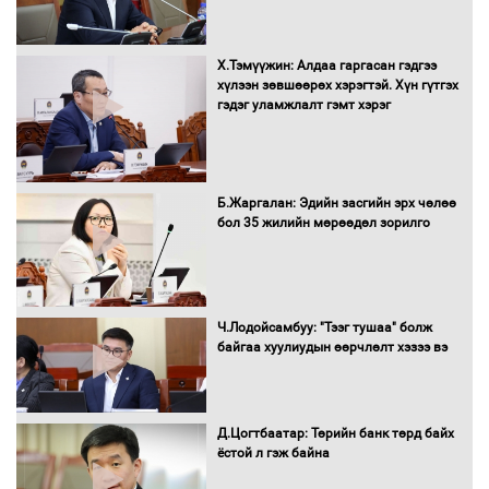
Х.Тэмүүжин: Алдаа гаргасан гэдгээ
Санхүүгийн хэмнэлтийн горимд эрүүл
хүлээн зөвшөөрөх хэрэгтэй. Хүн гүтгэх
мэндийн салбар хамаарахгүй
гэдэг уламжлалт гэмт хэрэг
Нөөцийн махны худалдаа,
Б.Жаргалан: Эдийн засгийн эрх чөлөө
борлуулалтыг нээлттэй ил тод
бол 35 жилийн мөрөөдөл зорилго
болгоно
Монгол Улс “COP17”-д “Тал хээрийн
Ч.Лодойсамбуу: "Тээг тушаа" болж
төлөвлөгөө”-гөө танилцуулна
байгаа хуулиудын өөрчлөлт хэзээ вэ
Д.Цогтбаатар: Төрийн банк төрд байх
ёстой л гэж байна
16 төрлийн эмийг нэг эх үүсвэрээс
худалдан авах журмыг баталлаа