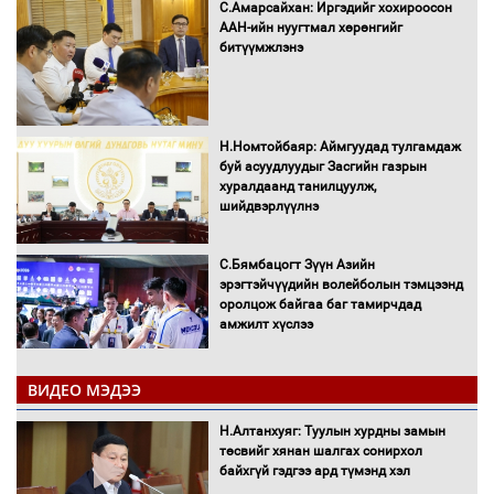
С.Амарсайхан: Иргэдийг хохироосон
ААН-ийн нуугтмал хөрөнгийг
битүүмжлэнэ
Н.Номтойбаяр: Аймгуудад тулгамдаж
буй асуудлуудыг Засгийн газрын
хуралдаанд танилцуулж,
шийдвэрлүүлнэ
С.Бямбацогт Зүүн Азийн
эрэгтэйчүүдийн волейболын тэмцээнд
оролцож байгаа баг тамирчдад
амжилт хүслээ
ВИДЕО МЭДЭЭ
Автобензин, дизель түлшний онцгой
Н.Алтанхуяг: Туулын хурдны замын
албан татварыг тэглэлээ
төсвийг хянан шалгах сонирхол
байхгүй гэдгээ ард түмэнд хэл