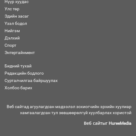
Нүүр хуудас
Улс төр
“Хар жагсаалт”-ын асуудлыг цэгцлэх
Эдийн засаг
чиглэлээр Монголбанкны удирдлагад
30 хоногийн хугацаатай үүрэг өглөө
Үзэл бодол
Нийгэм
Дэлхий
Спорт
Ерөнхий сайд Н.Учрал олимпиадын
Энтертайнмент
хүрээнд гарсан зардлыг шийдвэрлэж
өгөхөөр болов
Бидний тухай
Редакцийн бодлого
Сурталчилгаа байршуулах
Энэ намар 1-6 дугаар ангийн
хүүхдүүдэд сургуулийн автобус
Холбоо барих
үйлчилнэ
Веб сайтад агуулагдсан мэдээлэл зохиогчийн эрхийн хуулиар
хамгаалагдсан тул зөвшөөрөлгүй хуулбарлах хориотой
Аймгуудад баригдаж буй ДЦС-ын
төслийг үргэлжүүлэх чиглэл өглөө
Веб сайтыг
HureeMedia