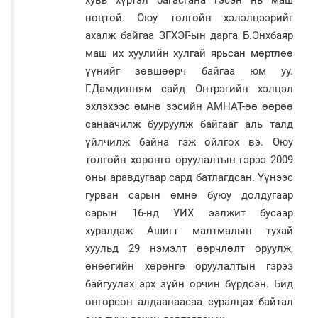
хувь хүртэл багасгана гэсэн нь маш
ноцтой. Оюу толгойн хэлэлцээрийг
ахалж байгаа ЗГХЭГ-ын дарга Б.Энхбаяр
маш их хуулийн хулгай ярьсан мөртлөө
үүнийг зөвшөөрч байгаа юм уу.
Г.Дамдинням сайд Онтрэгийн хэлцэл
эхлэхээс өмнө зэсийн АМНАТ-өө өөрөө
санаачилж бууруулж байгааг аль талд
үйлчилж байна гэж ойлгох вэ. Оюу
толгойн хөрөнгө оруулалтын гэрээ 2009
оны аравдугаар сард батлагдсан. Үүнээс
гурван сарын өмнө буюу долдугаар
сарын 16-нд УИХ ээлжит бусаар
хуралдаж Ашигт малтмалын тухай
хуульд 29 нэмэлт өөрчлөлт оруулж,
өнөөгийн хөрөнгө оруулалтын гэрээ
байгуулах эрх зүйн орчин бүрдсэн. Бид
өнгөрсөн алдаанаасаа суралцах байтал