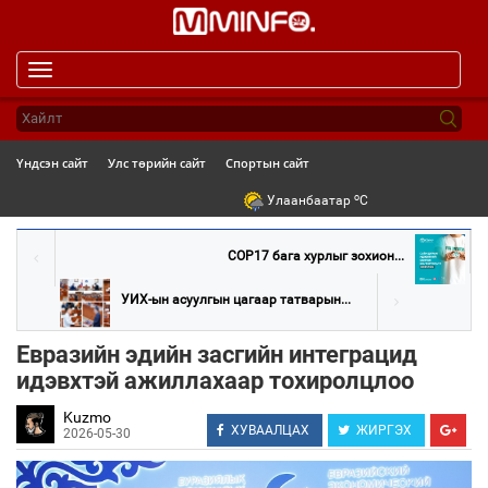
Toggle
navigation
Үндсэн сайт
Улс төрийн сайт
Спортын сайт
o
Улаанбаатар
C
COP17 бага хурлыг зохион...
УИХ-ын асуулгын цагаар татварын...
Евразийн эдийн засгийн интеграцид
идэвхтэй ажиллахаар тохиролцлоо
Kuzmo
ХУВААЛЦАХ
ЖИРГЭХ
2026-05-30