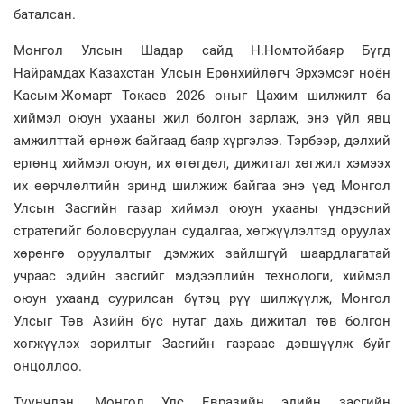
баталсан.
Монгол Улсын Шадар сайд Н.Номтойбаяр Бүгд
Найрамдах Казахстан Улсын Ерөнхийлөгч Эрхэмсэг ноён
Касым-Жомарт Токаев 2026 оныг Цахим шилжилт ба
хиймэл оюун ухааны жил болгон зарлаж, энэ үйл явц
амжилттай өрнөж байгаад баяр хүргэлээ. Тэрбээр, дэлхий
ертөнц хиймэл оюун, их өгөгдөл, дижитал хөгжил хэмээх
их өөрчлөлтийн эринд шилжиж байгаа энэ үед Монгол
Улсын Засгийн газар хиймэл оюун ухааны үндэсний
стратегийг боловсруулан судалгаа, хөгжүүлэлтэд оруулах
хөрөнгө оруулалтыг дэмжих зайлшгүй шаардлагатай
учраас эдийн засгийг мэдээллийн технологи, хиймэл
оюун ухаанд суурилсан бүтэц рүү шилжүүлж, Монгол
Улсыг Төв Азийн бүс нутаг дахь дижитал төв болгон
хөгжүүлэх зорилтыг Засгийн газраас дэвшүүлж буйг
онцоллоо.
Түүнчлэн, Монгол Улс Евразийн эдийн засгийн