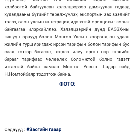
холбоотой байгуулсан хэлэлцээрээр дамжуулан гадаад
худалдааны бүтцийг төрөлжүүлэх, экспортын зах зээлийг
тэлэх, олон улсын интеграцид идэвхтэй оролцохыг зорьж
байгаагаа илэрхийллээ. Хэлэлцээрийн дүнд ЕАЭЗХ-ны
гишүүн орнууд болон Монгол Улсын хооронд он удаан
жилийн турш яригдаж ирсэн тарифын болон тарифын бус
саад тотгор багасаж, хэтдээ илүү өргөн нэр төрлийн
барааг тарифаас чөлөөлөх боломжтой болно гэдэгт
итгэлтэй байна хэмээн Монгол Улсын Шадар сайд
Н.Номтойбаяр тодотгож байна.
ФОТО:
#Засгийн газар
Сэдвүүд :