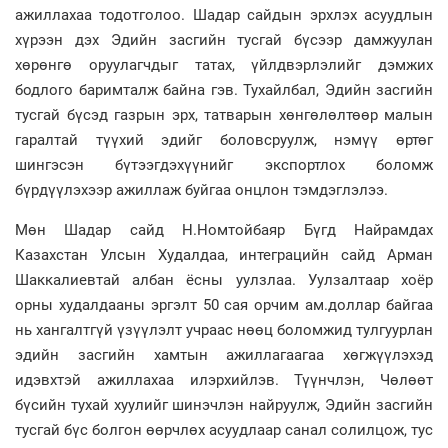
ажиллахаа тодотголоо. Шадар сайдын эрхлэх асуудлын
хүрээн дэх Эдийн засгийн тусгай бүсээр дамжуулан
хөрөнгө оруулагчдыг татах, үйлдвэрлэлийг дэмжих
бодлого баримталж байна гэв. Тухайлбал, Эдийн засгийн
тусгай бүсэд газрын эрх, татварын хөнгөлөлтөөр малын
гаралтай түүхий эдийг боловсруулж, нэмүү өртөг
шингэсэн бүтээгдэхүүнийг экспортлох боломж
бүрдүүлэхээр ажиллаж буйгаа онцлон тэмдэглэлээ.
Мөн Шадар сайд Н.Номтойбаяр Бүгд Найрамдах
Казахстан Улсын Худалдаа, интеграцийн сайд Арман
Шаккалиевтай албан ёсны уулзлаа. Уулзалтаар хоёр
орны худалдааны эргэлт 50 сая орчим ам.доллар байгаа
нь хангалтгүй үзүүлэлт учраас нөөц боломжид тулгуурлан
эдийн засгийн хамтын ажиллагаагаа хөгжүүлэхэд
идэвхтэй ажиллахаа илэрхийлэв. Түүнчлэн, Чөлөөт
бүсийн тухай хуулийг шинэчлэн найруулж, Эдийн засгийн
тусгай бүс болгон өөрчлөх асуудлаар санал солилцож, тус