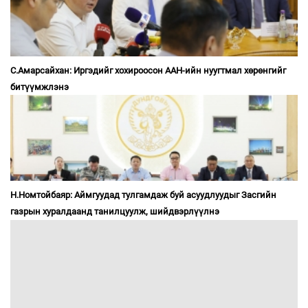
С.Амарсайхан: Иргэдийг хохироосон ААН-ийн нуугтмал хөрөнгийг
битүүмжлэнэ
Н.Номтойбаяр: Аймгуудад тулгамдаж буй асуудлуудыг Засгийн
газрын хуралдаанд танилцуулж, шийдвэрлүүлнэ