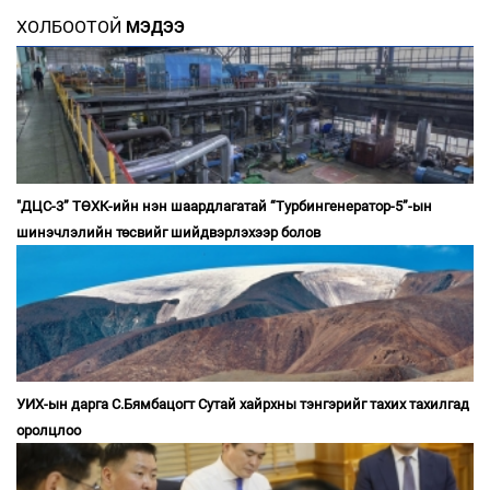
ХОЛБООТОЙ
МЭДЭЭ
"ДЦС-3” ТӨХК-ийн нэн шаардлагатай “Турбингенератор-5”-ын
шинэчлэлийн төсвийг шийдвэрлэхээр болов
УИХ-ын дарга С.Бямбацогт Сутай хайрхны тэнгэрийг тахих тахилгад
оролцлоо