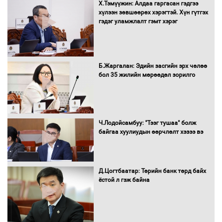
Х.Тэмүүжин: Алдаа гаргасан гэдгээ
Автобензин, дизель түлшний онцгой
хүлээн зөвшөөрөх хэрэгтэй. Хүн гүтгэх
албан татварыг тэглэлээ
гэдэг уламжлалт гэмт хэрэг
Санхүүгийн хэмнэлтийн горимд эрүүл
Б.Жаргалан: Эдийн засгийн эрх чөлөө
мэндийн салбар хамаарахгүй
бол 35 жилийн мөрөөдөл зорилго
Нөөцийн махны худалдаа,
Ч.Лодойсамбуу: "Тээг тушаа" болж
борлуулалтыг нээлттэй ил тод
байгаа хуулиудын өөрчлөлт хэзээ вэ
болгоно
Д.Цогтбаатар: Төрийн банк төрд байх
ёстой л гэж байна
Монгол Улс “COP17”-д “Тал хээрийн
төлөвлөгөө”-гөө танилцуулна