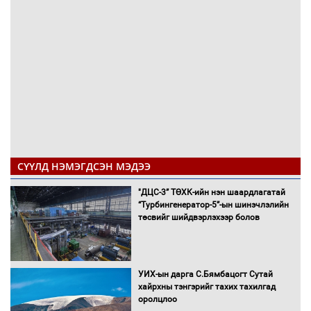
СҮҮЛД НЭМЭГДСЭН МЭДЭЭ
"ДЦС-3” ТӨХК-ийн нэн шаардлагатай
“Турбингенератор-5”-ын шинэчлэлийн
төсвийг шийдвэрлэхээр болов
УИХ-ын дарга С.Бямбацогт Сутай
хайрхны тэнгэрийг тахих тахилгад
оролцлоо