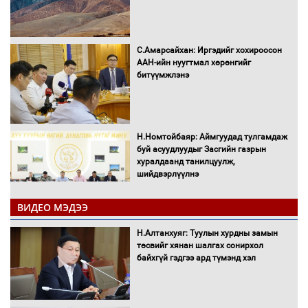
С.Амарсайхан: Иргэдийг хохироосон
ААН-ийн нуугтмал хөрөнгийг
битүүмжлэнэ
Н.Номтойбаяр: Аймгуудад тулгамдаж
буй асуудлуудыг Засгийн газрын
хуралдаанд танилцуулж,
шийдвэрлүүлнэ
ВИДЕО МЭДЭЭ
С.Бямбацогт Зүүн Азийн
эрэгтэйчүүдийн волейболын тэмцээнд
Н.Алтанхуяг: Туулын хурдны замын
оролцож байгаа баг тамирчдад
төсвийг хянан шалгах сонирхол
амжилт хүслээ
байхгүй гэдгээ ард түмэнд хэл