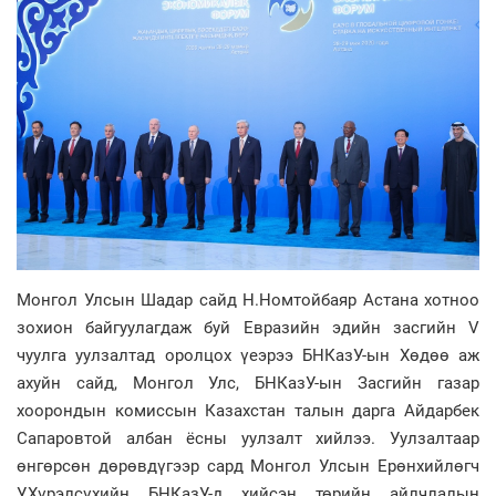
Монгол Улсын Шадар сайд Н.Номтойбаяр Астана хотноо
зохион байгуулагдаж буй Евразийн эдийн засгийн V
чуулга уулзалтад оролцох үеэрээ БНКазУ-ын Хөдөө аж
ахуйн сайд, Монгол Улс, БНКазУ-ын Засгийн газар
хоорондын комиссын Казахстан талын дарга Айдарбек
Сапаровтой албан ёсны уулзалт хийлээ. Уулзалтаар
өнгөрсөн дөрөвдүгээр сард Монгол Улсын Ерөнхийлөгч
У.Хүрэлсүхийн БНКазУ-д хийсэн төрийн айлчлалын