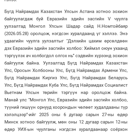
Бүгд Найрамдах Казахстан Улсын Астана хотноо зохион
байгуулагдаж буй Евразийн эдийн засгийн V чуулга
уулзалтад Монгол Улсын Шадар сайд Н.Номтойбаяр
(2026.05.28) оролцож, нэгдсэн хуралдаанд үг хэллээ. Энэ
удаагийн чуулга уулзалтыг “Дэлхийн цахим өрсөлдөөн
дэх Евразийн эдийн засгийн холбоо: Хиймэл оюун ухаанд
тэргүүлэх ач холбогдол олгох нь” сэдвийн хүрээнд зохион
байгуулж байна. Уулзалтад Бүгд Найрамдах Казахстан
Улс, Оросын Холбооны Улс, Бүгд Найрамдах Армени Улс,
Бүгд Найрамдах Киргиз Улс, Бүгд Найрамдах Беларусь
Улс, Бүгд Найрамдах Куба Улс, Бүгд Найрамдах Социалист
Вьетнам Улсын төрийн тэргүүн нар оролцож байна.
Манай улс “Монгол Улс, Евразийн эдийн засгийн холбоо,
түүний гишүүн орнууд хоорондын чөлөөт худалдааны түр
хэлэлцээр”-ийг 2025 оны 6 дугаар сарын 27-ны өдөр
Минск хотноо байгуулж, мөн оны 12 дугаар сарын 12-ны
өдөр УИХ-ын чуулганы нэгдсэн хуралдаанаар соёрхон