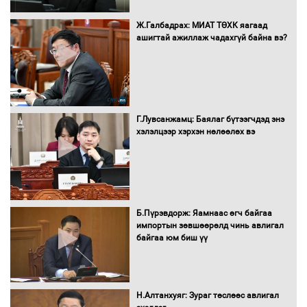
16 төрлийн эмийг нэг эх үүсвэрээс
Ж.Галбадрах: МИАТ ТӨХК яагаад
худалдан авах журмыг баталлаа
ашигтай ажиллаж чадахгүй байна вэ?
Бүх шатанд хэмнэлтийн горимд
шилжиж, найр наадам, зөвлөгөөн,
Г.Лувсанжамц: Баялаг бүтээгчдэд энэ
гадаад томилолтыг хориглолоо
хэлэлцээр хэрхэн нөлөөлөх вэ
Сайд нар төсвөө хэрхэн зарцуулах вэ?
Б.Пүрэвдорж: Яамнаас өгч байгаа
импортын зөвшөөрөлд чинь авлигал
байгаа юм биш үү
Засгийн газрын ээлжит хуралдаан
болж байна
Н.Алтанхуяг: Зураг төслөөс авлигал