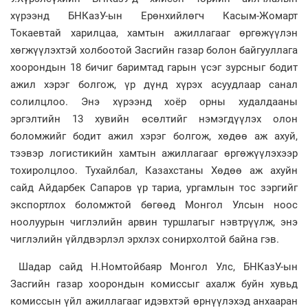
хүрээнд БНКазУ-ын Ерөнхийлөгч Касым-Жомарт
Токаевтай харилцаа, хамтын ажиллагааг өргөжүүлэн
хөгжүүлэхтэй холбоотой Засгийн газар болон байгууллага
хоорондын 18 бичиг баримтад гарын үсэг зурсныг бодит
ажил хэрэг болгож, үр дүнд хүрэх асуудлаар санал
солилцлоо. Энэ хүрээнд хоёр орны худалдааны
эргэлтийн 13 хувийн өсөлтийг нэмэгдүүлэх олон
боломжийг бодит ажил хэрэг болгож, хөдөө аж ахуй,
тээвэр логистикийн хамтын ажиллагааг өргөжүүлэхээр
тохиролцлоо. Тухайлбал, Казахстаны Хөдөө аж ахуйн
сайд Айдарбек Сапаров үр тариа, ургамлын тос зэргийг
экспортлох боломжтой бөгөөд Монгол Улсын ноос
ноолуурын чиглэлийн арвин туршлагыг нэвтрүүлж, энэ
чиглэлийн үйлдвэрлэл эрхлэх сонирхолтой байна гэв.
Шадар сайд Н.Номтойбаяр Монгол Улс, БНКазУ-ын
Засгийн газар хоорондын комиссыг ахалж буйн хувьд
комиссын үйл ажиллагааг идэвхтэй өрнүүлэхэд анхааран