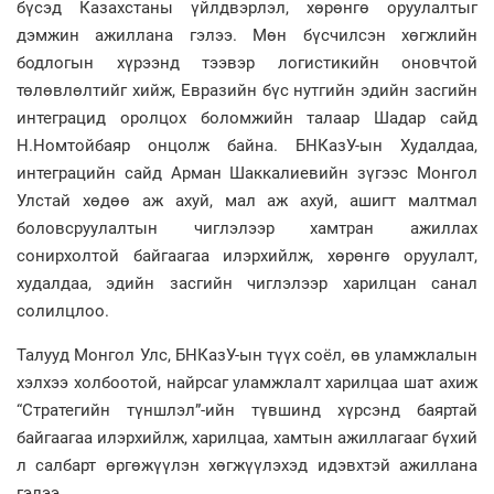
бүсэд Казахстаны үйлдвэрлэл, хөрөнгө оруулалтыг
дэмжин ажиллана гэлээ. Мөн бүсчилсэн хөгжлийн
бодлогын хүрээнд тээвэр логистикийн оновчтой
төлөвлөлтийг хийж, Евразийн бүс нутгийн эдийн засгийн
интеграцид оролцох боломжийн талаар Шадар сайд
Н.Номтойбаяр онцолж байна. БНКазУ-ын Худалдаа,
интеграцийн сайд Арман Шаккалиевийн зүгээс Монгол
Улстай хөдөө аж ахуй, мал аж ахуй, ашигт малтмал
боловсруулалтын чиглэлээр хамтран ажиллах
сонирхолтой байгаагаа илэрхийлж, хөрөнгө оруулалт,
худалдаа, эдийн засгийн чиглэлээр харилцан санал
солилцлоо.
Талууд Монгол Улс, БНКазУ-ын түүх соёл, өв уламжлалын
хэлхээ холбоотой, найрсаг уламжлалт харилцаа шат ахиж
“Стратегийн түншлэл”-ийн түвшинд хүрсэнд баяртай
байгаагаа илэрхийлж, харилцаа, хамтын ажиллагааг бүхий
л салбарт өргөжүүлэн хөгжүүлэхэд идэвхтэй ажиллана
гэлээ.