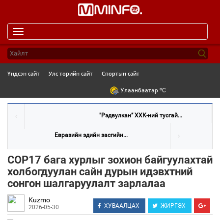
Toggle
navigation
Үндсэн сайт
Улс төрийн сайт
Спортын сайт
o
Улаанбаатар
C
"Рэдвулкан” ХХК-ний тусгай...
Евразийн эдийн засгийн...
COP17 бага хурлыг зохион байгуулахтай
холбогдуулан сайн дурын идэвхтний
сонгон шалгаруулалт зарлалаа
Kuzmo
ХУВААЛЦАХ
ЖИРГЭХ
2026-05-30