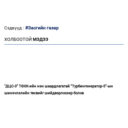
#Засгийн газар
Сэдвүүд :
ХОЛБООТОЙ
МЭДЭЭ
"ДЦС-3” ТӨХК-ийн нэн шаардлагатай “Турбингенератор-5”-ын
шинэчлэлийн төсвийг шийдвэрлэхээр болов