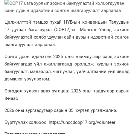
Цөлжилттэй тэмцэх тухай НҮБ-ын конвенцын Талуудын
17 дугаар бага хурал (COP17)-ыг Монгол Улсад зохион
байгуулахтай холбогдуулан сайн дурын идэвхтний сонгон
шалгаруулалт зарлалаа.
Сонгогдсон идэвхтэн 2026 оны наймдугаар сард зохион
байгуулагдах үйл ажиллагаанд оролцож, хурлын зохион
байгуулалт, мэдээлэл, чиглүүлэг, үйлчилгээний үйл явцад
дэмжлэг үзүүлэх юм.
Өргөдөл хүлээн авах хугацаа: 2026 оны тавдугаар сарын
8-наас
2026 оны зургаадугаар сарын 05 хүртэл үргэлжилнэ.
Бүртгүүлэх холбоос: https://unccdcop17.org/volunteer