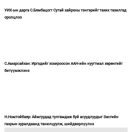
УИХ-ын дарга С.Бямбацогт Сутай хайрхны тэнгэрийг тахих тахилгад
оролцлоо
С.Амарсайхан: Иргэдийг хохироосон ААН-ийн нуугтмал хөрөнгийг
битүүмжлэнэ
Н.Номтойбаяр: Аймгуудад тулгамдаж буй асуудлуудыг Засгийн
газрын хуралдаанд танилцуулж, шийдвэрлүүлнэ