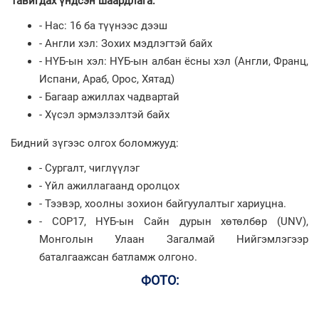
Тавигдах үндсэн шаардлага:
- Нас: 16 ба түүнээс дээш
- Англи хэл: Зохих мэдлэгтэй байх
- НҮБ-ын хэл: НҮБ-ын албан ёсны хэл (Англи, Франц,
Испани, Араб, Орос, Хятад)
- Багаар ажиллах чадвартай
- Хүсэл эрмэлзэлтэй байх
Бидний зүгээс олгох боломжууд:
- Сургалт, чиглүүлэг
- Үйл ажиллагаанд оролцох
- Тээвэр, хоолны зохион байгуулалтыг хариуцна.
- COP17, НҮБ-ын Сайн дурын хөтөлбөр (UNV),
Монголын Улаан Загалмай Нийгэмлэгээр
баталгаажсан батламж олгоно.
ФОТО: