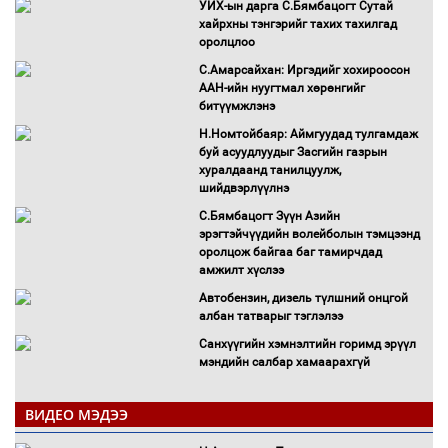
УИХ-ын дарга С.Бямбацогт Сутай
хайрхны тэнгэрийг тахих тахилгад
оролцлоо
С.Амарсайхан: Иргэдийг хохироосон
ААН-ийн нуугтмал хөрөнгийг
битүүмжлэнэ
Н.Номтойбаяр: Аймгуудад тулгамдаж
буй асуудлуудыг Засгийн газрын
хуралдаанд танилцуулж,
шийдвэрлүүлнэ
С.Бямбацогт Зүүн Азийн
эрэгтэйчүүдийн волейболын тэмцээнд
оролцож байгаа баг тамирчдад
амжилт хүслээ
Автобензин, дизель түлшний онцгой
албан татварыг тэглэлээ
Санхүүгийн хэмнэлтийн горимд эрүүл
мэндийн салбар хамаарахгүй
Нөөцийн махны худалдаа,
борлуулалтыг нээлттэй ил тод
ВИДЕО МЭДЭЭ
болгоно