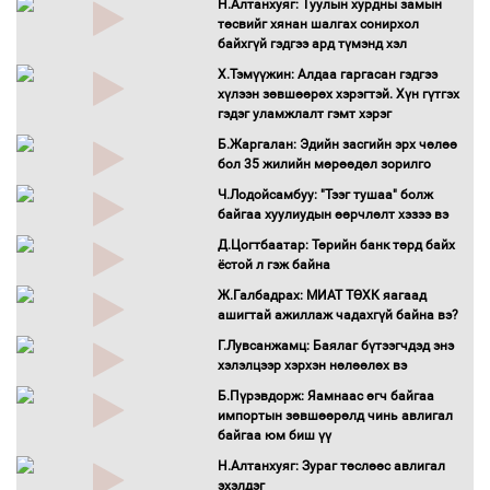
Н.Алтанхуяг: Туулын хурдны замын
Монгол Улс “COP17”-д “Тал хээрийн
төсвийг хянан шалгах сонирхол
төлөвлөгөө”-гөө танилцуулна
байхгүй гэдгээ ард түмэнд хэл
16 төрлийн эмийг нэг эх үүсвэрээс
Х.Тэмүүжин: Алдаа гаргасан гэдгээ
худалдан авах журмыг баталлаа
хүлээн зөвшөөрөх хэрэгтэй. Хүн гүтгэх
Бүх шатанд хэмнэлтийн горимд
гэдэг уламжлалт гэмт хэрэг
шилжиж, найр наадам, зөвлөгөөн,
Б.Жаргалан: Эдийн засгийн эрх чөлөө
гадаад томилолтыг хориглолоо
бол 35 жилийн мөрөөдөл зорилго
Сайд нар төсвөө хэрхэн зарцуулах вэ?
Ч.Лодойсамбуу: "Тээг тушаа" болж
Засгийн газрын ээлжит хуралдаан
байгаа хуулиудын өөрчлөлт хэзээ вэ
болж байна
Д.Цогтбаатар: Төрийн банк төрд байх
Автомашинд улсын дугаарын тэгш,
ёстой л гэж байна
сондгойгоор шатахуун олгоно
Ж.Галбадрах: МИАТ ТӨХК яагаад
Бага орлоготой иргэдийн орлогод
ашигтай ажиллаж чадахгүй байна вэ?
татвар ногдуулахгүй байх эрх зүйн
Г.Лувсанжамц: Баялаг бүтээгчдэд энэ
орчныг бүрдүүллээ
хэлэлцээр хэрхэн нөлөөлөх вэ
Хөшөө бүтсэн түүхийг өгүүлэх 7
Б.Пүрэвдорж: Яамнаас өгч байгаа
баримт
импортын зөвшөөрөлд чинь авлигал
Хөвсгөл нуурын лусыг тахих төрийн
байгаа юм биш үү
тахилгын ёслол боллоо
Н.Алтанхуяг: Зураг төслөөс авлигал
“Хар жагсаалт”-ын асуудлыг цэгцлэх
эхэлдэг