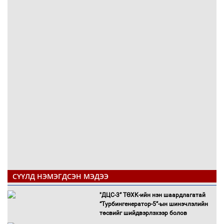
СҮҮЛД НЭМЭГДСЭН МЭДЭЭ
"ДЦС-3” ТӨХК-ийн нэн шаардлагатай
“Турбингенератор-5”-ын шинэчлэлийн
төсвийг шийдвэрлэхээр болов