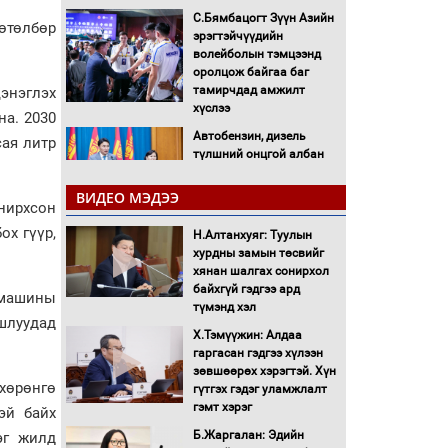
С.Бямбацогт Зүүн Азийн
өтөлбөр
эрэгтэйчүүдийн
волейболын тэмцээнд
оролцож байгаа баг
тамирчдад амжилт
цэнэглэх
хүслээ
на. 2030
Автобензин, дизель
сая литр
түлшний онцгой албан
татварыг тэглэлээ
ВИДЕО МЭДЭЭ
онирхсон
Санхүүгийн хэмнэлтийн
ох гүүр,
Н.Алтанхуяг: Туулын
горимд эрүүл мэндийн
хурдны замын төсвийг
салбар хамаарахгүй
хянан шалгах сонирхол
байхгүй гэдгээ ард
н машины
Нөөцийн махны
түмэнд хэл
худалдаа, борлуулалтыг
шлуудад
Х.Тэмүүжин: Алдаа
нээлттэй ил тод болгоно
гаргасан гэдгээ хүлээн
зөвшөөрөх хэрэгтэй. Хүн
Монгол Улс “COP17”-д
хөрөнгө
гүтгэх гэдэг уламжлалт
“Тал хээрийн
гэмт хэрэг
эй байх
төлөвлөгөө”-гөө
Б.Жаргалан: Эдийн
эг жилд
танилцуулна