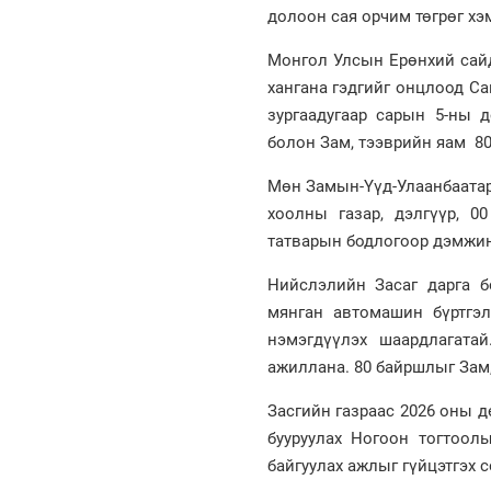
долоон сая орчим төгрөг хэ
Монгол Улсын Ерөнхий сайд
хангана гэдгийг онцлоод С
зургаадугаар сарын 5-ны д
болон Зам, тээврийн яам 80
Мөн Замын-Үүд-Улаанбаатар
хоолны газар, дэлгүүр, 0
татварын бодлогоор дэмжинэ
Нийслэлийн Засаг дарга б
мянган автомашин бүртгэ
нэмэгдүүлэх шаардлагата
ажиллана. 80 байршлыг Зам
Засгийн газраас 2026 оны д
бууруулах Ногоон тогтоол
байгуулах ажлыг гүйцэтгэх 