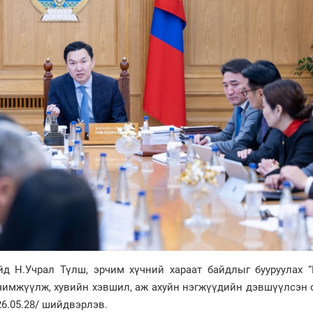
д Н.Учрал Түлш, эрчим хүчний хараат байдлыг бууруулах “
чимжүүлж, хувийн хэвшил, аж ахуйн нэгжүүдийн дэвшүүлсэн 
6.05.28/ шийдвэрлэв.