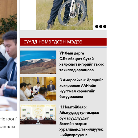
СҮҮЛД НЭМЭГДСЭН МЭДЭЭ
УИХ-ын дарга
С.Бямбацогт Сутай
хайрхны тэнгэрийг тахих
тахилгад оролцлоо
С.Амарсайхан: Иргэдийг
хохироосон ААН-ийн
нуугтмал хөрөнгийг
битүүмжлэнэ
Н.Номтойбаяр:
Аймгуудад тулгамдаж
Ногоон”
буй асуудлуудыг
Засгийн газрын
саналыг
хуралдаанд танилцуулж,
шийдвэрлүүлнэ