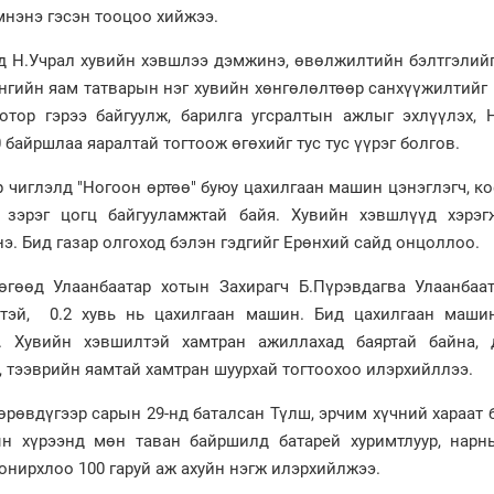
мнэнэ гэсэн тооцоо хийжээ.
 Н.Учрал хувийн хэвшлээ дэмжинэ, өвөлжилтийн бэлтгэлийг
ангийн яам татварын нэг хувийн хөнгөлөлтөөр санхүүжилтийг
отор гэрээ байгуулж, барилга угсралтын ажлыг эхлүүлэх, 
 байршлаа яаралтай тогтоож өгөхийг тус тус үүрэг болгов.
 чиглэлд "Ногоон өртөө" буюу цахилгаан машин цэнэглэгч, к
0 зэрэг цогц байгууламжтай байя. Хувийн хэвшлүүд хэрэг
. Бид газар олгоход бэлэн гэдгийг Ерөнхий сайд онцоллоо.
өгөөд Улаанбаатар хотын Захирагч Б.Пүрэвдагва Улаанбаат
лтэй, 0.2 хувь нь цахилгаан машин. Бид цахилгаан маши
й. Хувийн хэвшилтэй хамтран ажиллахад баяртай байна,
, тээврийн яамтай хамтран шуурхай тогтоохоо илэрхийллээ.
өрөвдүгээр сарын 29-нд баталсан Түлш, эрчим хүчний хараат
ын хүрээнд мөн таван байршилд батарей хуримтлуур, нарн
сонирхлоо 100 гаруй аж ахуйн нэгж илэрхийлжээ.