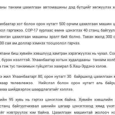
аны танхим цахилгаан автомашины дэд бүтцийг хөгжүүлэх х
анбаатар хот болон орон нутагт 500 орчим цахилгаан машин 
ол гаргажээ. COP-17 хурлаас өмнө цэнэглэх 40 станц байгуул
мянган цахилгаан машины эрэлт бий болно. Таван жилд 300 
200 сая ам.доллар хэмнэх тооцоолол гарчээ.
мпани биш хувийн хэвшлүүд хамтран хэрэгжүүлэх нь чухал. С
 бүрэн нээлттэй. Улаанбаатар хотын худалдааны танхим холб
гэж тус танхимын гүйцэтгэх захирал Б.Хаш-Эрдэнэ хэлэв.
нэ жил Улаанбаатарт 80, орон нутагт 30 байршилд цахилгаа
лахаар төлөвлөжээ. Нийслэл болон орон нутагт аль байр
ахаа шийдвэрлэх шаардлагатайг хэллээ.
ийн 95 хувь нь гэртээ цэнэглэж байна. Хувийн хэвшлийн 
 станц байгуулчихвал шөнийн цагаар цэнэглэхэд хямд үнэт
мийг нэвтрүүлэх юм байна. Цахилгаан машинтай жолооч н