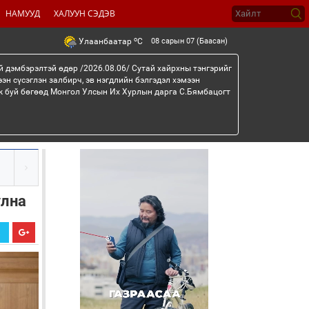
НАМУУД
ХАЛУУН СЭДЭВ
o
08 сарын 07 (Баасан)
Улаанбаатар
C
й дэмбэрэлтэй өдөр /2026.08.06/ Сутай хайрхны тэнгэрийг
эн сүсэглэн залбирч, эв нэгдлийн бэлгэдэл хэмээн
эж буй бөгөөд Монгол Улсын Их Хурлын дарга С.Бямбацогт
улна
Х