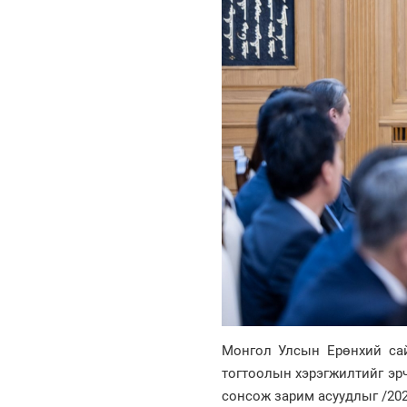
Монгол Улсын Ерөнхий сай
тогтоолын хэрэгжилтийг эр
сонсож зарим асуудлыг /202