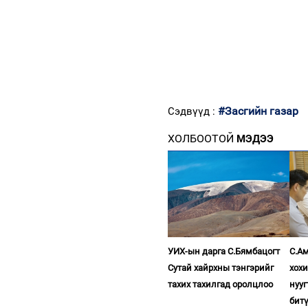
#Засгийн газар
Сэдвүүд :
ХОЛБООТОЙ
МЭДЭЭ
УИХ-ын дарга С.Бямбацогт
С.Ам
Сутай хайрхны тэнгэрийг
хох
тахих тахилгад оролцлоо
нууг
бит