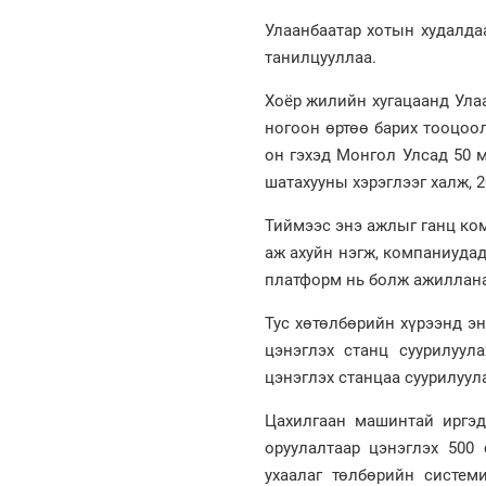
Улаанбаатар хотын худалда
танилцууллаа.
Хоёр жилийн хугацаанд Ула
ногоон өртөө барих тооцоол
он гэхэд Монгол Улсад 50 
шатахууны хэрэглээг халж, 
Тиймээс энэ ажлыг ганц ко
аж ахуйн нэгж, компаниудад
платформ нь болж ажиллана 
Тус хөтөлбөрийн хүрээнд э
цэнэглэх станц суурилуу
цэнэглэх станцаа суурилуул
Цахилгаан машинтай иргэд
оруулалтаар цэнэглэх 500
ухаалаг төлбөрийн систе