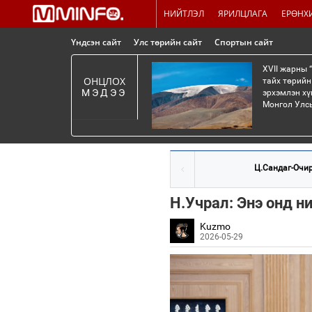
НИЙТЛЭЛ
ЯРИЛЦЛАГА
ЕРӨНХ
Үндсэн сайт
Улс төрийн сайт
Спортын сайт
XVII жарны 
ОНЦЛОХ
тайх төрийн
МЭДЭЭ
эрхэмлэн хү
Монгол Улсы
Ц.Сандаг-Очир:
Н.Учрал: Энэ онд н
Kuzmo
2026-05-29