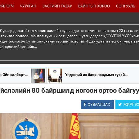
ИЙЛӨГЧ
ЧУУЛГАН
ЗАСГИЙН ГАЗАР
БАЙНГЫН ХОРОО
СОНГУУЛЬ
“Сүрээр дарагч” гал морин жилийн зуны адаг хөхөгчин хонь сарын 23-ны өлзи
 тахилга боллоо. Монгол түмний эрт цагаас шүтэн дээдэлж,“СҮҮТЭЙ УУЛ” хэмэ
ндэтгэж ирсэн Сутай хайрханы төрийн тахилгыг 4 дэх удаагаа ёслон гүйцэтг
н Ерөнхийлөгчийн...
 Ойн салбарт...
Үндэсний их баяр наадмын тухай...
ийслэлийн 80 байршилд ногоон өртөө байгу
ХУВААЛЦАХ
ЖИРГЭ