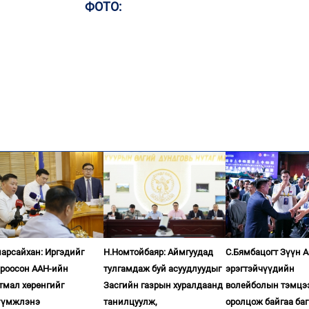
ФОТО:
арсайхан: Иргэдийг
Н.Номтойбаяр: Аймгуудад
С.Бямбацогт Зүүн 
ироосон ААН-ийн
тулгамдаж буй асуудлуудыг
эрэгтэйчүүдийн
тмал хөрөнгийг
Засгийн газрын хуралдаанд
волейболын тэмцэ
үүмжлэнэ
танилцуулж,
оролцож байгаа баг