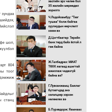
засгийн эрх чөлөө бол
16 төрлийн эмийг нэг эх
35 жилийн мөрөөдөл
үүсвэрээс худалдан авах
зорилго
 зундаа
журмыг баталлаа
Ч.Лодойсамбуу: "Тээг
 шийдэх,
тушаа" болж байгаа
Бүх шатанд хэмнэлтийн
Нийслэл
хуулиудын өөрчлөлт
горимд шилжиж, найр
хэзээ вэ
наадам, зөвлөгөөн,
Д.Цогтбаатар: Төрийн
гадаад томилолтыг
офе шоп,
банк төрд байх ёстой л
хориглолоо
гэж байна
жүүлбэл
Сайд нар төсвөө хэрхэн
зарцуулах вэ?
Ж.Галбадрах: МИАТ
арт 804
ТӨХК яагаад ашигтай
ны тоог
ажиллаж чадахгүй
Засгийн газрын ээлжит
байна вэ?
хуралдаан болж байна
 дэмжиж
Г.Лувсанжамц: Баялаг
бүтээгчдэд энэ
Автомашинд улсын
 байдлыг
хэлэлцээр хэрхэн
дугаарын тэгш,
нөлөөлөх вэ
ы станц
сондгойгоор шатахуун
олгоно
Б.Пүрэвдорж: Яамнаас