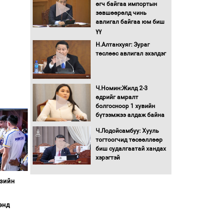
Бага орлоготой
өгч байгаа импортын
иргэдийн орлогод
зөвшөөрөлд чинь
татвар ногдуулахгүй
авлигал байгаа юм биш
байх эрх зүйн орчныг
үү
бүрдүүллээ
Н.Алтанхуяг: Зураг
Хөшөө бүтсэн түүхийг
төслөөс авлигал эхэлдэг
өгүүлэх 7 баримт
Хөвсгөл нуурын лусыг
Ч.Номин:Жилд 2-3
тахих төрийн тахилгын
өдрийг амралт
ёслол боллоо
болгосноор 1 хувийн
бүтээмжээ алдаж байна
“Хар жагсаалт”-ын
Ч.Лодойсамбуу: Хууль
асуудлыг цэгцлэх
тогтоогчид төсөөллөөр
чиглэлээр
биш судалгаатай хандах
Монголбанкны
хэрэгтэй
удирдлагад 30 хоногийн
хугацаатай үүрэг өглөө
Азийн
Ерөнхий сайд Н.Учрал
олимпиадын хүрээнд
энд
гарсан зардлыг
шийдвэрлэж өгөхөөр