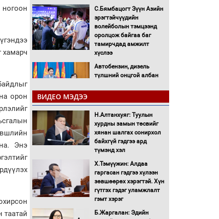
 ногоон
С.Бямбацогт Зүүн Азийн
эрэгтэйчүүдийн
волейболын тэмцээнд
оролцож байгаа баг
үгэндээ
тамирчдад амжилт
г хамарч
хүслээ
Автобензин, дизель
түлшний онцгой албан
байдлыг
татварыг тэглэлээ
ВИДЕО МЭДЭЭ
дна орон
Санхүүгийн хэмнэлтийн
рлэлийг
Н.Алтанхуяг: Туулын
горимд эрүүл мэндийн
ьсгалын
хурдны замын төсвийг
салбар хамаарахгүй
эвшлийн
хянан шалгах сонирхол
байхгүй гэдгээ ард
на. Энэ
Нөөцийн махны
түмэнд хэл
худалдаа, борлуулалтыг
гэлтийг
Х.Тэмүүжин: Алдаа
нээлттэй ил тод болгоно
рдүүлэх
гаргасан гэдгээ хүлээн
зөвшөөрөх хэрэгтэй. Хүн
Монгол Улс “COP17”-д
гүтгэх гэдэг уламжлалт
“Тал хээрийн
гэмт хэрэг
тохирсон
төлөвлөгөө”-гөө
Б.Жаргалан: Эдийн
н таатай
танилцуулна