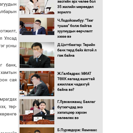
засгийн эрх чөлөө бол
агуудын
16 төрлийн эмийг нэг эх
35 жилийн мөрөөдөл
үүсвэрээс худалдан авах
салбарын
зорилго
журмыг баталлаа
Ч.Лодойсамбуу: "Тээг
тушаа" болж байгаа
Бүх шатанд хэмнэлтийн
отжилт,
хуулиудын өөрчлөлт
горимд шилжиж, найр
хэзээ вэ
л Улсад
наадам, зөвлөгөөн,
Д.Цогтбаатар: Төрийн
гэг усны
гадаад томилолтыг
банк төрд байх ёстой л
хориглолоо
гэж байна
Сайд нар төсвөө хэрхэн
г банк,
зарцуулах вэ?
 хамтын
Ж.Галбадрах: МИАТ
ТӨХК яагаад ашигтай
оон сая
ажиллаж чадахгүй
Засгийн газрын ээлжит
байна вэ?
хуралдаан болж байна
мрагдах
Г.Лувсанжамц: Баялаг
х, төр-
бүтээгчдэд энэ
Автомашинд улсын
хэлэлцээр хэрхэн
хөрөнгө
дугаарын тэгш,
нөлөөлөх вэ
сондгойгоор шатахуун
олгоно
Б.Пүрэвдорж: Яамнаас