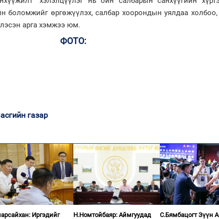
нхүүжилт” хэлэлцүүлэг нь ойн салбарын санхүүгийн хүрт
йн боломжийг өргөжүүлэх, салбар хоорондын уялдаа холбоо,
глэсэн арга хэмжээ юм.
ФОТО:
асгийн газар
арсайхан: Иргэдийг
Н.Номтойбаяр: Аймгуудад
С.Бямбацогт Зүүн 