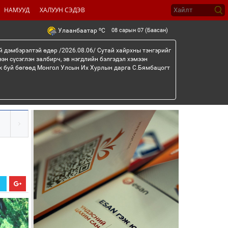
НАМУУД
ХАЛУУН СЭДЭВ
o
08 сарын 07 (Баасан)
Улаанбаатар
C
й дэмбэрэлтэй өдөр /2026.08.06/ Сутай хайрхны тэнгэрийг
эн сүсэглэн залбирч, эв нэгдлийн бэлгэдэл хэмээн
эж буй бөгөөд Монгол Улсын Их Хурлын дарга С.Бямбацогт
Х