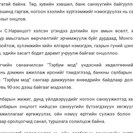
атай байна. Төр, хувийн хэвшил, банк санхүүгийн байгуулл
вшинд гаргаж, ногоон зээлийн хүртээмжийг нэмэгдүүлэх нь 
охыг онцлов.
 С.Наранцогт хэлсэн үгэндээ дэлхийн хүн амын өсөлт, х
ур амьсгалын өөрчлөлтийг эрчимжүүлж буйг дурдаад, Монго
ройтож, хүлэмжийн хийн ялгарал нэмэгдэн, газрын гүний цэн
, эдийн засагт бодит дарамт учруулж байгааг онцоллоо.
чийн санаачилсан “Тэрбум мод” үндэсний хөдөлгөөний
с нь дэмжин ажиллаж ирснийг тэмдэглээд, банкны салбарын
н “Тэрбум мод” сангаар дамжуулан өнөөдрийн байдлаар дол
увь 90-ээс дээш байгааг мэдээлэв.
лбарын жижиг, дунд үйлдвэрүүдийг ногоон санхүүжилтэд ха
лбарын онцлогт нийцсэн санхүүгийн бүтээгдэхүүн хөгжүүлэ
жиллагааг өргөжүүлэх, ойн нэмүү өртгийн сүлжээ болон 
ар оролцогчид санал, туршлага солилцож байна.