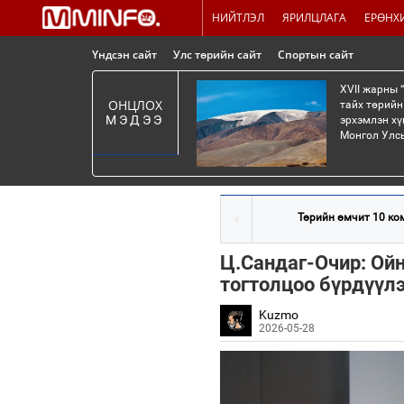
НИЙТЛЭЛ
ЯРИЛЦЛАГА
ЕРӨНХ
Үндсэн сайт
Улс төрийн сайт
Спортын сайт
XVII жарны 
ОНЦЛОХ
тайх төрийн
МЭДЭЭ
эрхэмлэн хү
Монгол Улсы
Төрийн өмчит 10 ком
Ц.Сандаг-Очир: Ойн
тогтолцоо бүрдүүл
Kuzmo
2026-05-28