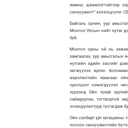
яамны дэмжлэгтэйгээр хэ
санхүүжилт” хэлэлцүүлэг /20
Байгаль орчин, уур амьсга
Монгол Улсын нийт нутаг дэ
буй.
Монгол орны ой нь зөвхө
хамгаалах, уур амьсгалын 
нутгийн эдийн засгийг дэм
хөгжүүлэх өргөн боломжи
өөрчлөлтийн яамнаас ойн
оролцоог нэмэгдүүлэх чи
хүрээнд Ойн тухай хуули
сайжруулах, тогтвортой х
зохицуулалтууд тусгагдаж б
Ойн салбарт урт хугацааны 
ногоон санхүүжилтийн бүтээ