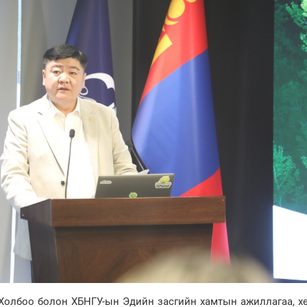
 Холбоо болон ХБНГУ-ын Эдийн засгийн хамтын ажиллагаа, х