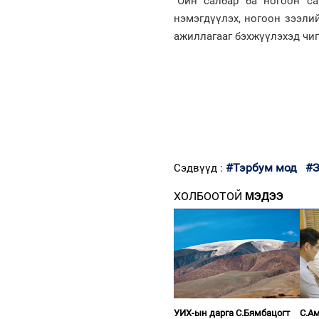
“Ойн салбар ба ногоон са
нэмэгдүүлэх, ногоон зээли
ажиллагааг бэхжүүлэхэд чи
#Тэрбум мод
#З
Сэдвүүд :
ХОЛБООТОЙ
МЭДЭЭ
УИХ-ын дарга С.Бямбацогт
С.Ам