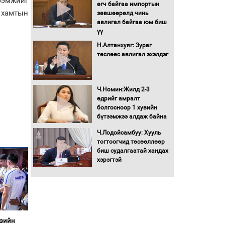
ээмжийг
Бага орлоготой
өгч байгаа импортын
 хамтын
иргэдийн орлогод
зөвшөөрөлд чинь
татвар ногдуулахгүй
авлигал байгаа юм биш
байх эрх зүйн орчныг
үү
бүрдүүллээ
Н.Алтанхуяг: Зураг
Хөшөө бүтсэн түүхийг
төслөөс авлигал эхэлдэг
өгүүлэх 7 баримт
Хөвсгөл нуурын лусыг
Ч.Номин:Жилд 2-3
тахих төрийн тахилгын
өдрийг амралт
ёслол боллоо
болгосноор 1 хувийн
бүтээмжээ алдаж байна
“Хар жагсаалт”-ын
Ч.Лодойсамбуу: Хууль
асуудлыг цэгцлэх
тогтоогчид төсөөллөөр
чиглэлээр
биш судалгаатай хандах
Монголбанкны
хэрэгтэй
удирдлагад 30 хоногийн
хугацаатай үүрэг өглөө
Ерөнхий сайд Н.Учрал
олимпиадын хүрээнд
гарсан зардлыг
шийдвэрлэж өгөхөөр
Азийн