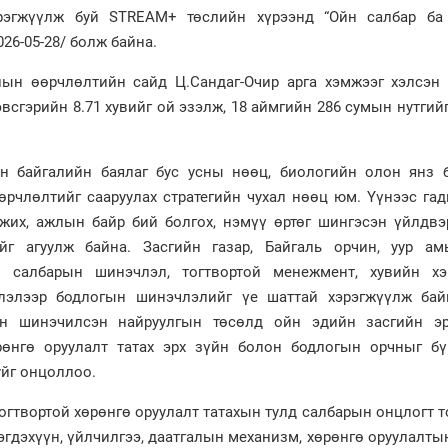
рэгжүүлж буй STREAM+ төслийн хүрээнд “Ойн салбар ба
26-05-28/ болж байна.
лын өөрчлөлтийн сайд Ц.Сандаг-Очир арга хэмжээг хэлсэн 
всгэрийн 8.71 хувийг ой эзэлж, 18 аймгийн 286 сумын нутгий
н байгалийн баялаг бус усны нөөц, биологийн олон янз 
өөрчлөлтийг сааруулах стратегийн чухал нөөц юм. Үүнээс га
жих, ажлын байр бий болгох, нэмүү өртөг шингэсэн үйлдвэ
йг агуулж байна. Засгийн газар, Байгаль орчин, уур ам
 салбарын шинэчлэл, тогтвортой менежмент, хувийн х
глэлээр бодлогын шинэчлэлийг үе шаттай хэрэгжүүлж бай
йн шинэчилсэн найруулгын төсөлд ойн эдийн засгийн эр
өрөнгө оруулалт татах эрх зүйн болон бодлогын орчныг бү
уйг онцоллоо.
тогтвортой хөрөнгө оруулалт татахын тулд салбарын онцлогт 
гдэхүүн, үйлчилгээ, даатгалын механизм, хөрөнгө оруулалты