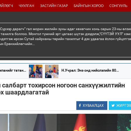
ИЙЛӨГЧ
ЧУУЛГАН
ЗАСГИЙН ГАЗАР
БАЙНГЫН ХОРОО
СОНГУУЛЬ
“Сүрээр дарагч” гал морин жилийн зуны адаг хөхөгчин хонь сарын 23-ны өлзи
 тахилга боллоо. Монгол түмний эрт цагаас шүтэн дээдэлж,“СҮҮТЭЙ УУЛ” хэмэ
ндэтгэж ирсэн Сутай хайрханы төрийн тахилгыг 4 дэх удаагаа ёслон гүйцэтг
н Ерөнхийлөгчийн...
панийг татан...
Н.Учрал: Энэ онд нийслэлийн 80...
 салбарт тохирсон ногоон санхүүжилтийн
эх шаардлагатай
ХУВААЛЦАХ
ЖИРГЭ