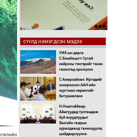
СҮҮЛД НЭМЭГДСЭН МЭДЭЭ
УИХ-ын дарга
С.Бямбацогт Сутай
хайрхны тэнгэрийг тахих
тахилгад оролцлоо
С.Амарсайхан: Иргэдийг
хохироосон ААН-ийн
нуугтмал хөрөнгийг
битүүмжлэнэ
Н.Номтойбаяр:
Аймгуудад тулгамдаж
буй асуудлуудыг
Засгийн газрын
хуралдаанд танилцуулж,
өгжлийн
шийдвэрлүүлнэ