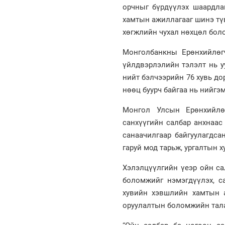
орчныг бүрдүүлэх шаардлаг
хамтын ажиллагааг шинэ тү
хөгжлийн чухал нөхцөл бол
Монголбанкны Ерөнхийлөгч
үйлдвэрлэлийн тэлэлт нь у
нийт бэлчээрийн 76 хувь до
нөөц буурч байгаа нь нийгэм
Монгол Улсын Ерөнхийлөг
санхүүгийн салбар анхнаа
санаачилгаар байгуулагдса
гаруй мод тарьж, ургалтын х
Хэлэлцүүлгийн үеэр ойн са
боломжийг нэмэгдүүлэх, са
хувийн хэвшлийн хамтын а
оруулалтын боломжийн тала