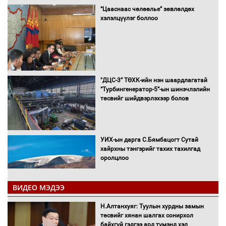
“Цааснаас чөлөөлье” зөвлөлдөх
хэлэлцүүлэг боллоо
"ДЦС-3” ТӨХК-ийн нэн шаардлагатай
“Турбингенератор-5”-ын шинэчлэлийн
төсвийг шийдвэрлэхээр болов
УИХ-ын дарга С.Бямбацогт Сутай
хайрхны тэнгэрийг тахих тахилгад
оролцлоо
ВИДЕО МЭДЭЭ
С.Амарсайхан: Иргэдийг хохироосон
Н.Алтанхуяг: Туулын хурдны замын
ААН-ийн нуугтмал хөрөнгийг
төсвийг хянан шалгах сонирхол
битүүмжлэнэ
байхгүй гэдгээ ард түмэнд хэл