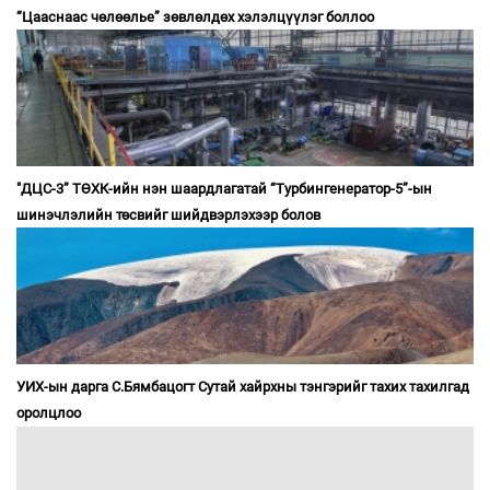
“Цааснаас чөлөөлье” зөвлөлдөх хэлэлцүүлэг боллоо
"ДЦС-3” ТӨХК-ийн нэн шаардлагатай “Турбингенератор-5”-ын
шинэчлэлийн төсвийг шийдвэрлэхээр болов
УИХ-ын дарга С.Бямбацогт Сутай хайрхны тэнгэрийг тахих тахилгад
оролцлоо