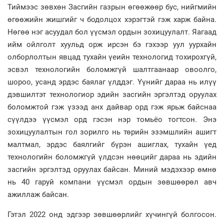
Тиймээс зөвхөн Засгийн газрын өгөөжөөр бус, нийгмийн
өгөөжийн жишгийг ч бодолцох хэрэгтэй гэж харж байна.
Нөгөө нэг асуудал бол үүсмэл ордын зохицуулалт. Яагаад
ийм ойлголт хуульд орж ирсэн бэ гэхээр уул уурхайн
олборлолтын явцад тухайн үеийн технологид тохирохгүй,
эсвэл технологийн боломжгүй шалтгаанаар овоолго,
шороо, усанд эрдэс баялаг үлддэг. Үүнийг дараа нь илүү
дэвшилтэт технологиор эдийн засгийн эргэлтэд оруулах
боломжтой гэж үзээд анх дайвар орд гэж ярьж байснаа
сүүлдээ үүсмэл орд гэсэн нэр томьёо тогтсон. Энэ
зохицуулалтын гол зорилго нь төрийн эзэмшлийн ашигт
малтмал, эрдэс баялгийг бүрэн ашиглах, тухайн үед
технологийн боломжгүй үлдсэн нөөцийг дараа нь эдийн
засгийн эргэлтэд оруулах байсан. Миний мэдэхээр өмнө
нь 40 гаруй компани үүсмэл ордын зөвшөөрөл авч
ажиллаж байсан.
Гэтэл 2022 онд эдгээр зөвшөөрлийг хүчингүй болгосон.