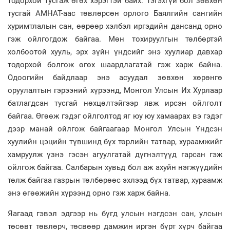
тодорхой тусгаж өгөх хэрэгтэй байх. Тэгэхгүй бол зөвхөн
тусгай АМНАТ-аас төвлөрсөн орлого Баялгийн сангийн
хуримтлалын сан, өөрөөр хэлбэл иргэдийн дансанд орно
гэж ойлгогдож байгаа. Мөн тохируулгын төлбөртэй
холбоотой хууль, эрх зүйн үндсийг энэ хуулиар давхар
тодорхой болгож өгөх шаардлагатай гэж харж байна.
Одоогийн байдлаар энэ асуудал зөвхөн хөрөнгө
оруулалтын гэрээний хүрээнд, Монгол Улсын Их Хурлаар
батлагдсан тусгай нөхцөлтэйгээр явж ирсэн ойлголт
байгаа. Өгөөж гэдэг ойлголтод яг юу юу хамаарах вэ гэдэг
дээр манай ойлгож байгаагаар Монгол Улсын Үндсэн
хуулийн цэцийн түвшинд бүх төрлийн татвар, хураамжийг
хамруулж үзнэ гэсэн агуулгатай дүгнэлтүүд гарсан гэж
ойлгож байгаа. Салбарын хувьд бол аж ахуйн нэгжүүдийн
төлж байгаа газрын төлбөрөөс эхлээд бүх татвар, хураамж
энэ өгөөжийн хүрээнд орно гэж харж байна.
Яагаад гэвэл эдгээр нь бүгд улсын нэгдсэн сан, улсын
төсөвт төвлөрч, төсвөөр дамжин иргэн бүрт хүрч байгаа