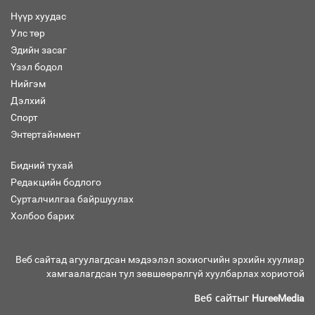
Нүүр хуудас
Улс төр
Бага орлоготой иргэдийн орлогод
Эдийн засаг
татвар ногдуулахгүй байх эрх зүйн
Үзэл бодол
орчныг бүрдүүллээ
Нийгэм
Дэлхий
Спорт
Энтертайнмент
Хөшөө бүтсэн түүхийг өгүүлэх 7
баримт
Бидний тухай
Редакцийн бодлого
Сурталчилгаа байршуулах
Холбоо барих
Хөвсгөл нуурын лусыг тахих төрийн
тахилгын ёслол боллоо
Веб сайтад агуулагдсан мэдээлэл зохиогчийн эрхийн хуулиар
хамгаалагдсан тул зөвшөөрөлгүй хуулбарлах хориотой
Веб сайтыг
HureeMedia
“Хар жагсаалт”-ын асуудлыг цэгцлэх