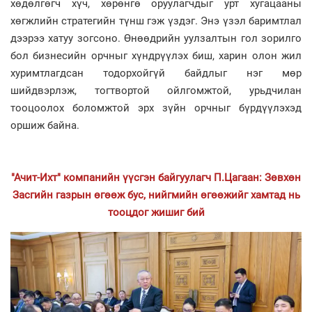
хөдөлгөгч хүч, хөрөнгө оруулагчдыг урт хугацааны
хөгжлийн стратегийн түнш гэж үздэг. Энэ үзэл баримтлал
дээрээ хатуу зогсоно. Өнөөдрийн уулзалтын гол зорилго
бол бизнесийн орчныг хүндрүүлэх биш, харин олон жил
хуримтлагдсан тодорхойгүй байдлыг нэг мөр
шийдвэрлэж, тогтвортой ойлгомжтой, урьдчилан
тооцоолох боломжтой эрх зүйн орчныг бүрдүүлэхэд
оршиж байна.
"Ачит-Ихт" компанийн үүсгэн байгуулагч П.Цагаан: Зөвхөн
Засгийн газрын өгөөж бус, нийгмийн өгөөжийг хамтад нь
тооцдог жишиг бий