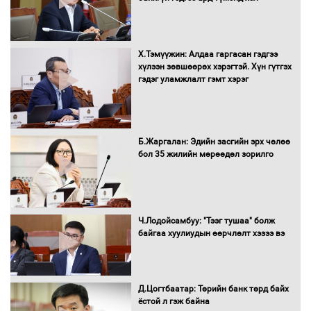
Х.Тэмүүжин: Алдаа гаргасан гэдгээ
Н.Номтойбаяр: Аймгуудад тулгамдаж
хүлээн зөвшөөрөх хэрэгтэй. Хүн гүтгэх
буй асуудлуудыг Засгийн газрын
гэдэг уламжлалт гэмт хэрэг
хуралдаанд танилцуулж,
шийдвэрлүүлнэ
С.Бямбацогт Зүүн Азийн
Б.Жаргалан: Эдийн засгийн эрх чөлөө
эрэгтэйчүүдийн волейболын тэмцээнд
бол 35 жилийн мөрөөдөл зорилго
оролцож байгаа баг тамирчдад
амжилт хүслээ
Ч.Лодойсамбуу: "Тээг тушаа" болж
байгаа хуулиудын өөрчлөлт хэзээ вэ
Автобензин, дизель түлшний онцгой
албан татварыг тэглэлээ
Д.Цогтбаатар: Төрийн банк төрд байх
ёстой л гэж байна