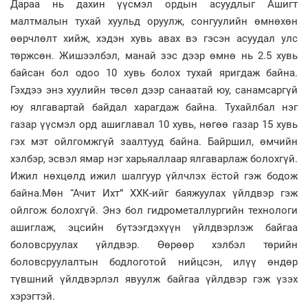
Дараа нь дахин үүсмэл ордын асуудлыг Ашигт
малтмалын тухай хуульд оруулж, сонгуулийн өмнөхөн
өөрчлөлт хийж, хэдэн хувь авах вэ гэсэн асуудал улс
төржсөн. Жишээлбэл, манай зэс дээр өмнө нь 2.5 хувь
байсан бол одоо 10 хувь болох тухай яригдаж байна.
Гэхдээ энэ хуулийн төсөл дээр санаатай юу, санамсаргүй
юу ялгавартай байдал харагдаж байна. Тухайлбал нэг
газар үүсмэл орд ашиглавал 10 хувь, нөгөө газар 15 хувь
гэх мэт ойлгомжгүй заалтууд байна. Байршил, өмчийн
хэлбэр, эсвэл ямар нэг харьяаллаар ялгаварлаж болохгүй.
Ижил нөхцөлд ижил шалгуур үйлчлэх ёстой гэж бодож
байна.Мөн “Ачит Ихт” ХХК-ийг баяжуулах үйлдвэр гэж
ойлгож болохгүй. Энэ бол гидрометаллургийн технологи
ашиглаж, эцсийн бүтээгдэхүүн үйлдвэрлэж байгаа
боловсруулах үйлдвэр. Өөрөөр хэлбэл төрийн
боловсруулалтын бодлоготой нийцсэн, илүү өндөр
түвшний үйлдвэрлэл явуулж байгаа үйлдвэр гэж үзэх
хэрэгтэй.