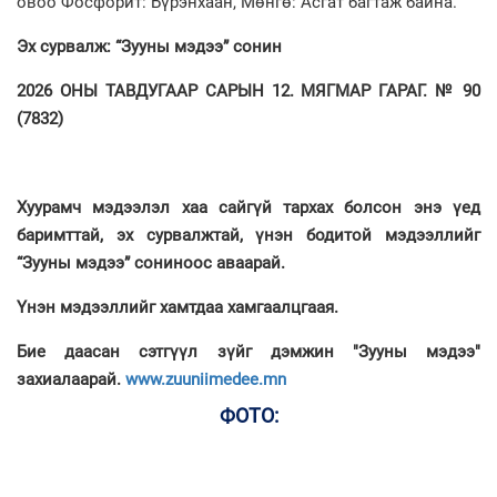
овоо Фосфорит: Бүрэнхаан, Мөнгө: Асгат багтаж байна.
Эх сурвалж: “Зууны мэдээ” сонин
2026 ОНЫ ТАВДУГААР САРЫН 12. МЯГМАР ГАРАГ. № 90
(7832)
Хуурамч мэдээлэл хаа сайгүй тархах болсон энэ үед
баримттай, эх сурвалжтай, үнэн бодитой мэдээллийг
“Зууны мэдээ” сониноос аваарай.
Үнэн мэдээллийг хамтдаа хамгаалцгаая.
Бие даасан сэтгүүл зүйг дэмжин "Зууны мэдээ"
захиалаарай.
www.zuuniimedee.mn
ФОТО: