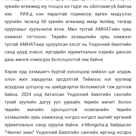
хувийн өгөөжид юу тооцох вэ гэдэг нь ойлгомжгүй байгаа
юм. УИХ-д нэн яаралтай горимоор өргөн мэдүүлэх
хуулийн төсөлд 60 хувийн өгөөжид ямар төлбөр, татвар
оруулахыг хуульчилж өгнө. Мөн тусгай АМНАТ-ийн хувь
хэмжээг тогтооно. Төрийн эзэмшлийн хувь хэмжээг
тусгай АМНАТ-өөр орлуулсан хэсэг нь Үндэсний баялгийн
санд шууд очвол, иргэдийн хуримтлалын нэрийн дансан
дахь мөнгө нэмэгдэх бололцоотой юм байна.
Хэрэв орд эзэмшигч бүртэй хэлэлцээр хийвэл цаг алдаж,
олон жил зарцуулах эрсдэлтэй. Тиймээс нэг хуулиар
асуудлаа цогцоор нь шийдвэрлэх боломжтой гэж дүгнэж
байна. 2024 онд баталсан Үндэсний баялгийн сангийн
тухай хуулийн дагуу уул уурхайн төрийн өмчит болон
төрийн өмчийн оролцоотой компанийн төрийн
эзэмшлийн хувь хэмжээнд ногдох ногдол ашгийг иргэний
хуримтлалын санд оруулж байна. e-Mongolia-д байршсан
“Чингис хаан” Үндэсний Баялгийн сангийн иргэнд ногдох