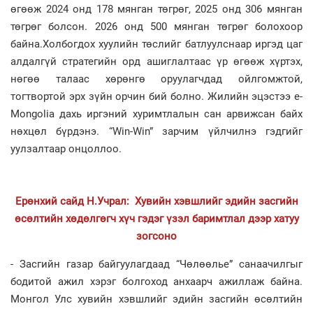
өгөөж 2024 онд 178 мянган төгрөг, 2025 онд 306 мянган
төгрөг болсон. 2026 онд 500 мянган төгрөг болохоор
байна.Холбогдох хуулийн төслийг батлуулснаар иргэд цаг
алдалгүй стратегийн орд ашиглалтаас үр өгөөж хүртэх,
нөгөө талаас хөрөнгө оруулагчдад ойлгомжтой,
тогтвортой эрх зүйн орчин бий болно. Жилийн эцэстээ e-
Mongolia дахь иргэний хуримтлалын сан арвижсан байх
нөхцөл бүрдэнэ. “Win-Win” зарчим үйлчилнэ гэдгийг
уулзалтаар онцоллоо.
Ерөнхий сайд Н.Учрал: Хувийн хэвшлийг эдийн засгийн
өсөлтийн хөдөлгөгч хүч гэдэг үзэл баримтлал дээр хатуу
зогсоно
- Засгийн газар байгуулагдаад “Чөлөөлье” санаачилгыг
бодитой ажил хэрэг болгоход анхаарч ажиллаж байна.
Монгол Улс хувийн хэвшлийг эдийн засгийн өсөлтийн