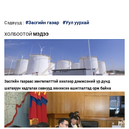
#Засгийн газар
#Уул уурхай
Сэдвүүд :
ХОЛБООТОЙ
МЭДЭЭ
Засгийн газраас хөнгөлөлттэй зээлээр дэмжсэний үр дүнд
шатахуун хадгалах савнууд эхнээсээ ашиглалтад орж байна