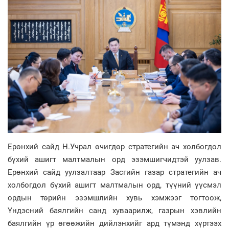
Ерөнхий сайд Н.Учрал өчигдөр стратегийн ач холбогдол
бүхий ашигт малтмалын орд эзэмшигчидтэй уулзав.
Ерөнхий сайд уулзалтаар Засгийн газар стратегийн ач
холбогдол бүхий ашигт малтмалын орд, түүний үүсмэл
ордын төрийн эзэмшлийн хувь хэмжээг тогтоож,
Үндэсний баялгийн санд хуваарилж, газрын хэвлийн
баялгийн үр өгөөжийн дийлэнхийг ард түмэнд хүртээх