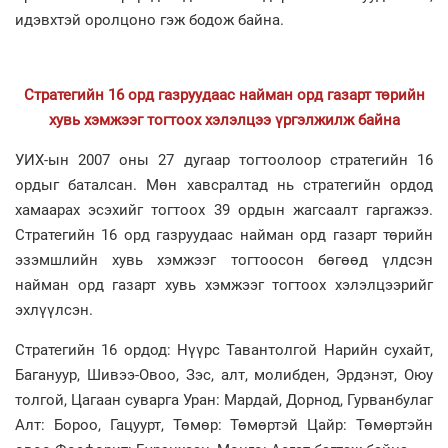
идэвхтэй оролцоно гэж бодож байна.
Стратегийн 16 орд газруудаас найман орд газарт төрийн
хувь хэмжээг тогтоох хэлэлцээ үргэлжилж байна
УИХ-ын 2007 оны 27 дугаар тогтоолоор стратегийн 16
ордыг баталсан. Мөн хавсралтад нь стратегийн ордод
хамаарах эсэхийг тогтоох 39 ордын жагсаалт гаргажээ.
Стратегийн 16 орд газруудаас найман орд газарт төрийн
эзэмшлийн хувь хэмжээг тогтоосон бөгөөд үлдсэн
найман орд газарт хувь хэмжээг тогтоох хэлэлцээрийг
эхлүүлсэн.
Стратегийн 16 ордод: Нүүрс Тавантолгой Нарийн сухайт,
Багануур, Шивээ-Овоо, Зэс, алт, молибден, Эрдэнэт, Оюу
толгой, Цагаан суварга Уран: Мардай, Дорнод, Гурванбулаг
Алт: Бороо, Гацуурт, Төмөр: Төмөртэй Цайр: Төмөртэйн