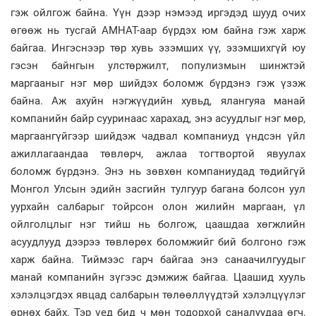
гэж ойлгож байна. Үүн дээр нэмээд иргэдэд шууд очих
өгөөж нь тусгай АМНАТ-аар бүрдэх юм байна гэж харж
байгаа. Ингэснээр төр хувь эзэмших үү, эзэмшихгүй юу
гэсэн байнгын улстөржилт, популизмын шинжтэй
маргааныг нэг мөр шийдэх боломж бүрдэнэ гэж үзэж
байна. Аж ахуйн нэгжүүдийн хувьд, ялангуяа манай
компанийн байр сууринаас харахад, энэ асуудлыг нэг мөр,
маргаангүйгээр шийдэж чадвал компаниуд үндсэн үйл
ажиллагаандаа төвлөрч, ажлаа тогтвортой явуулах
боломж бүрдэнэ. Энэ нь зөвхөн компаниудад төдийгүй
Монгол Улсын эдийн засгийн тулгуур багана болсон уул
уурхайн салбарыг тойрсон олон жилийн маргаан, үл
ойлголцлыг нэг тийш нь болгож, цаашдаа хөгжлийн
асуудлууд дээрээ төвлөрөх боломжийг бий болгоно гэж
харж байна. Тиймээс гарч байгаа энэ санаачилгуудыг
манай компанийн зүгээс дэмжиж байгаа. Цаашид хууль
хэлэлцэгдэх явцад салбарын төлөөллүүдтэй хэлэлцүүлэг
өрнөх байх. Тэр үед бид ч мөн тодорхой саналуудaa өгч,