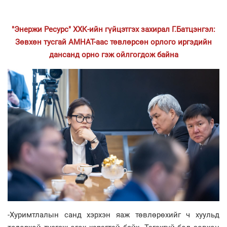
"Энержи Ресурс" ХХК-ийн гүйцэтгэх захирал Г.Батцэнгэл:
Зөвхөн тусгай АМНАТ-аас төвлөрсөн орлого иргэдийн
дансанд орно гэж ойлгогдож байна
-Хуримтлалын санд хэрхэн яаж төвлөрөхийг ч хуульд