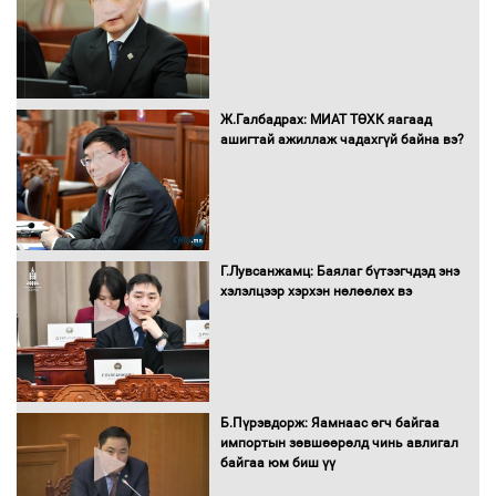
Санхүүгийн хэмнэлтийн горимд эрүүл
мэндийн салбар хамаарахгүй
Ж.Галбадрах: МИАТ ТӨХК яагаад
ашигтай ажиллаж чадахгүй байна вэ?
Нөөцийн махны худалдаа,
борлуулалтыг нээлттэй ил тод
болгоно
Г.Лувсанжамц: Баялаг бүтээгчдэд энэ
Монгол Улс “COP17”-д “Тал хээрийн
хэлэлцээр хэрхэн нөлөөлөх вэ
төлөвлөгөө”-гөө танилцуулна
16 төрлийн эмийг нэг эх үүсвэрээс
худалдан авах журмыг баталлаа
Б.Пүрэвдорж: Яамнаас өгч байгаа
импортын зөвшөөрөлд чинь авлигал
байгаа юм биш үү