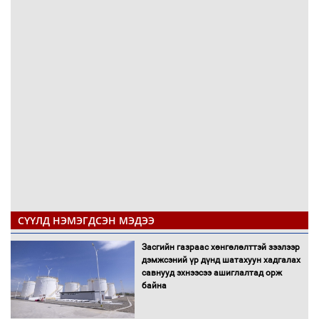
СҮҮЛД НЭМЭГДСЭН МЭДЭЭ
Засгийн газраас хөнгөлөлттэй зээлээр
дэмжсэний үр дүнд шатахуун хадгалах
савнууд эхнээсээ ашиглалтад орж
байна