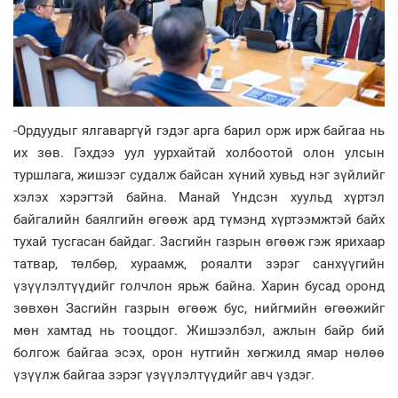
-Ордуудыг ялгаваргүй гэдэг арга барил орж ирж байгаа нь
их зөв. Гэхдээ уул уурхайтай холбоотой олон улсын
туршлага, жишээг судалж байсан хүний хувьд нэг зүйлийг
хэлэх хэрэгтэй байна. Манай Үндсэн хуульд хүртэл
байгалийн баялгийн өгөөж ард түмэнд хүртээмжтэй байх
тухай тусгасан байдаг. Засгийн газрын өгөөж гэж ярихаар
татвар, төлбөр, хураамж, рояалти зэрэг санхүүгийн
үзүүлэлтүүдийг голчлон ярьж байна. Харин бусад оронд
зөвхөн Засгийн газрын өгөөж бус, нийгмийн өгөөжийг
мөн хамтад нь тооцдог. Жишээлбэл, ажлын байр бий
болгож байгаа эсэх, орон нутгийн хөгжилд ямар нөлөө
үзүүлж байгаа зэрэг үзүүлэлтүүдийг авч үздэг.