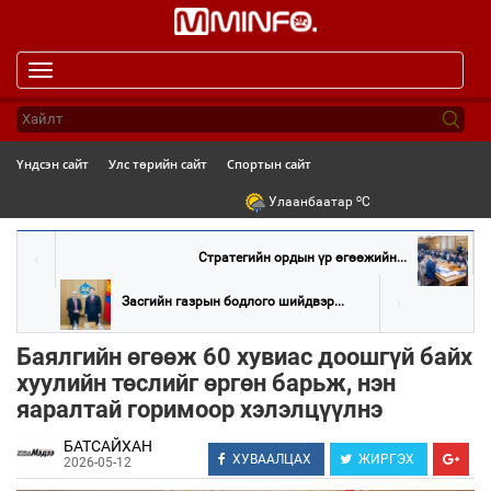
Toggle
navigation
Үндсэн сайт
Улс төрийн сайт
Спортын сайт
o
Улаанбаатар
C
Стратегийн ордын үр өгөөжийн...
Засгийн газрын бодлого шийдвэр...
Баялгийн өгөөж 60 хувиас доошгүй байх
хуулийн төслийг өргөн барьж, нэн
яаралтай горимоор хэлэлцүүлнэ
БАТСАЙХАН
ХУВААЛЦАХ
ЖИРГЭХ
2026-05-12