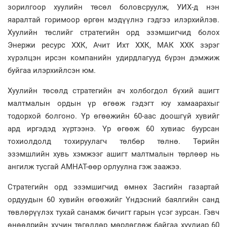
зорилгоор хуулийн төсөл боловсруулж, УИХ-д нэн
яаралтай горимоор өргөн мэдүүлнэ гэдгээ илэрхийлэв.
Хуулийн төслийг стратегийн орд эзэмшигчид болох
Энержи ресурс ХХК, Ачит Ихт ХХК, МАК ХХК зэрэг
хүрэлцэн ирсэн компанийн удирдлагууд бүрэн дэмжиж
буйгаа илэрхийлсэн юм.
Хуулийн төсөлд стратегийн ач холбогдол бүхий ашигт
малтмалын ордын үр өгөөж гэдэгт юу хамаарахыг
тодорхой болгоно. Үр өгөөжийн 60-аас доошгүй хувийг
ард иргэдэд хүртээнэ. Үр өгөөж 60 хувиас буурсан
тохиолдолд тохируулагч төлбөр төлнө. Төрийн
эзэмшлийн хувь хэмжээг ашигт малтмалын төрлөөр нь
ангилж тусгай АМНАТ-өөр орлуулна гэж заажээ.
Стратегийн орд эзэмшигчид өмнөх Засгийн газартай
ордуудын 60 хувийн өгөөжийг Үндэсний баялгийн санд
төвлөрүүлэх тухай санамж бичигт гарын үсэг зурсан. Гэвч
өнөөдрийн хүчин төгөлдөр мөрдөгдөж байгаа хуулиар 60