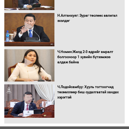
Бүх шатанд хэмнэлтийн горимд
шилжиж, найр наадам, зөвлөгөөн,
Н.Алтанхуяг: Зураг төслөөс авлигал
гадаад томилолтыг хориглолоо
эхэлдэг
Сайд нар төсвөө хэрхэн зарцуулах вэ?
Ч.Номин:Жилд 2-3 өдрийг амралт
болгосноор 1 хувийн бүтээмжээ
алдаж байна
Засгийн газрын ээлжит хуралдаан
болж байна
Ч.Лодойсамбуу: Хууль тогтоогчид
төсөөллөөр биш судалгаатай хандах
хэрэгтэй
Автомашинд улсын дугаарын тэгш,
сондгойгоор шатахуун олгоно