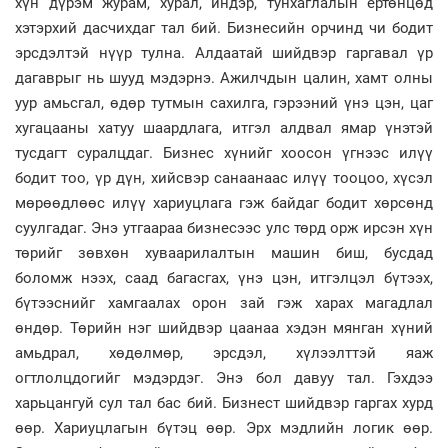
хүн дүрэм журам, хурал, индэр, тунхаглалын ертөнцөд
хэтэрхий дасчихдаг тал бий. Бизнесийн орчинд чи бодит
эрсдэлтэй нүүр тулна. Алдаатай шийдвэр гаргавал үр
дагаврыг нь шууд мэдэрнэ. Ажилчдын цалин, хамт олны
уур амьсгал, өдөр тутмын сахилга, гэрээний үнэ цэн, цаг
хугацааны хатуу шаардлага, итгэл алдвал ямар үнэтэй
тусдагт суралцдаг. Бизнес хүнийг хоосон үгнээс илүү
бодит тоо, үр дүн, хийсвэр санаанаас илүү тооцоо, хүсэл
мөрөөдлөөс илүү хариуцлага гэж байдаг бодит хөрсөнд
суулгадаг. Энэ утгаараа бизнесээс улс төрд орж ирсэн хүн
төрийг зөвхөн хуваарилалтын машин биш, бусдад
боломж нээх, саад багасгах, үнэ цэн, итгэлцэл бүтээх,
бүтээснийг хамгаалах орон зай гэж харах магадлал
өндөр. Төрийн нэг шийдвэр цаанаа хэдэн мянган хүний
амьдрал, хөдөлмөр, эрсдэл, хүлээлттэй яаж
огтлолцдогийг мэдэрдэг. Энэ бол давуу тал. Гэхдээ
харьцангуй сул тал бас бий. Бизнест шийдвэр гаргах хурд
өөр. Хариуцлагын бүтэц өөр. Эрх мэдлийн логик өөр.