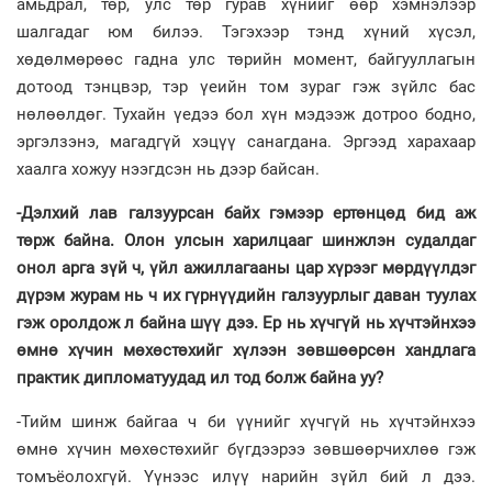
амьдрал, төр, улс төр гурав хүнийг өөр хэмнэлээр
шалгадаг юм билээ. Тэгэхээр тэнд хүний хүсэл,
хөдөлмөрөөс гадна улс төрийн момент, байгууллагын
дотоод тэнцвэр, тэр үеийн том зураг гэж зүйлс бас
нөлөөлдөг. Тухайн үедээ бол хүн мэдээж дотроо бодно,
эргэлзэнэ, магадгүй хэцүү санагдана. Эргээд харахаар
хаалга хожуу нээгдсэн нь дээр байсан.
-Дэлхий лав галзуурсан байх гэмээр ертөнцөд бид аж
төрж байна. Олон улсын харилцааг шинжлэн судалдаг
онол арга зүй ч, үйл ажиллагааны цар хүрээг мөрдүүлдэг
дүрэм журам нь ч их гүрнүүдийн галзуурлыг даван туулах
гэж оролдож л байна шүү дээ. Ер нь хүчгүй нь хүчтэйнхээ
өмнө хүчин мөхөстөхийг хүлээн зөвшөөрсөн хандлага
практик дипломатуудад ил тод болж байна уу?
-Тийм шинж байгаа ч би үүнийг хүчгүй нь хүчтэйнхээ
өмнө хүчин мөхөстөхийг бүгдээрээ зөвшөөрчихлөө гэж
томъёолохгүй. Үүнээс илүү нарийн зүйл бий л дээ.