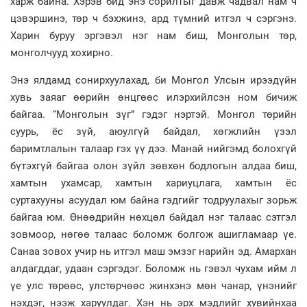
харж байна. Хэрэв бид энэ сорилтыг давж чадвал нам ч
цэвэршинэ, төр ч бэхжинэ, ард түмний итгэл ч сэргэнэ.
Харин буруу эргэвэл нэг нам биш, Монголын төр,
монголчууд хохирно.
Энэ ялдамд сонирхуулахад, би Монгол Улсын ирээдүйн
хувь заяаг өөрийн өнцгөөс илэрхийлсэн ном бичиж
байгаа. “Монголын зүг” гэдэг нэртэй. Монгол төрийн
суурь, ёс зүй, аюулгүй байдал, хөгжлийн үзэл
баримтлалын талаар гэх үү дээ. Манай нийгэмд болохгүй
бүтэхгүй байгаа олон зүйл зөвхөн бодлогын алдаа биш,
хамтын ухамсар, хамтын хариуцлага, хамтын ёс
суртахууны асуудал юм байна гэдгийг тодруулахыг зорьж
байгаа юм. Өнөөдрийн нөхцөл байдал нэг талаас сэтгэл
зовмоор, нөгөө талаас боломж болгож ашигламаар үе.
Санаа зовох учир нь итгэл маш эмзэг нарийн эд. Амархан
алдагддаг, удаан сэргэдэг. Боломж нь гэвэл чухам ийм л
үе улс төрөөс, улстөрчөөс жинхэнэ мөн чанар, үнэнийг
нэхдэг, нээж харуулдаг. Хэн нь эрх мэдлийг хувийнхаа