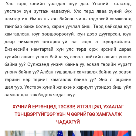
-Улс төрд хэвийн үзэгдэл шүү дээ. Үнэнийг хэлэхэд,
улстөрч хүн зугтаж чадахгүй. Улс төрд яваа хүний бүх
намтар ил. Өмнө нь хэн байсан чинь тодорхой хэмжээнд
тайлбар байж болно, харин уучлал биш. Төрд байхдаа юуг
хамгаалсан, юуг зөвшөөрөөгүй, юун дээр дуугарсан, юун
дээр чимээгүй өнгөрөөгүй вэ гэдэг л тодорхойлно.
Бизнесийн намтартай хүн улс төрд орж ирсний дараа
хувийн ашигт үнэнч байна уу, эсвэл нийтийн ашигт үнэнч
байна уу? Сүлжээнд үнэнч байна уу, эсвэл төрийн үүрэгт
үнэнч байна уу? Албан тушаалыг хамгаалж байна уу, эсвэл
төрийн нэр төрийг хамгаалж байна уу? Энэ л эцсийн
шалгуур. Улстөрч хүний жинхэнэ хариулт үгэндээ биш, үйл
замналдаа гэж бодож явдаг шүү.
ХҮЧНИЙ ЕРТӨНЦӨД ТЭСВЭР, ИТГЭЛЦЭЛ, УХААЛАГ
ТЭНЦВЭРГҮЙГЭЭР ХЭН Ч ӨӨРИЙГӨӨ ХАМГААЛЖ
ЧАДА
ХГҮЙ