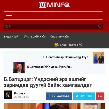
Toggle
navigation
Үндсэн сайт
Улс төрийн сайт
Спортын сайт
o
Улаанбаатар
C
Н.Номтойбаяр Элчин сайд Атул...
О.Цогтгэрэл УИХ дахь Бүлгийн...
Б.Батцэцэг: Үндэсний эрх ашгийг
заримдаа дуугүй байж хамгаалдаг
Kuzmo
ХУВААЛЦАХ
ЖИРГЭХ
2026-05-10