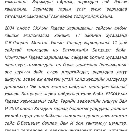
хамгаална. Заримдаа ойртож, заримдаа зай барьж
хамгаална. Заримдаа гарын үсэг зурж, заримдаа
татгалзаж хамгаална” гэж өөрөө тодорхойлж байна.
2004 оноос ОХУ-ын Гадаад харилцааны сайдын албыг
хашиж эхэлснээсээ хойших 17 жилийн хугацаанд
С.В.Лавров Монгол Улсын Гадаад харилцааны 11 дэх
сайдтай танилцсан нь Батмөнхийн Батцэцэг байв.
Монголын Гадаад харилцааны сайдаар богино хугацаанд
шинэ хүн томилогддог нь бараг уламжлал болчихсоныг
эрс шулуун байр суурь илэрхийлдэг, заримдаа хатуу
ширүүн, эсвэл ёж егөөтэй үгтэй хойд хөршийн нэгдүгээр
дипломатч “Би олон монгол сайдтай танилцаж байлаа”
хэмээн Батцэцэгт харин найрсгаар хэлж байв. БНХАУ-ын
Гадаад харилцааны сайд, Төрийн зөвлөлийн гишүүн Ван
И 2013 оноос Хятадын гадаад бодлогыг удирдаад долоон
жилийн нүүр үзэж байхдаа танилцсан долоо дахь монгол
сайд Б.Батцэцэг байлаа. Ван И бол гангамсуу цэмцгэр,
гадаад төрхөөсөө л дэлхийн анхаарлыг татаж, Хятадын