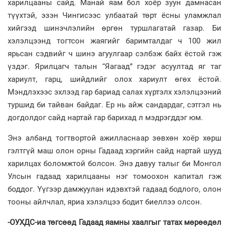
харилцааны сайд. Манай яам бол хоёр зуун дамнасан
түүхтэй, эзэн Чингисээс улбаатай төрт ёсны уламжлал
хийгээд шинэчлэлийн өргөн туршлагатай газар. Би
хэлэлцээнд тогтсон жаягийг баримталдаг ч 100 жил
ярьсан сэдвийг ч шинэ агуулгаар сэлбэж байх ёстой гэж
үздэг. Ярилцагч талын “Яагаад” гэдэг асуултад яг таг
хариулт, гарц, шийдлийг олох хариулт өгөх ёстой.
Мэндлэхээс эхлээд гар бариад салах хүртэлх хэлэлцээний
туршид би тайван байдаг. Ер нь айж сандардаг, сэтгэл нь
догдолдог сайд нартай гар барихад л мэдрэгддэг юм.
Энэ албанд тогтвортой ажилласнаар зөвхөн хоёр хөрш
гэлтгүй маш олон орны Гадаад хэргийн сайд нартай шууд
харилцах боломжтой болсон. Энэ давуу талыг би Монгол
Улсын гадаад харилцааны нэг томоохон капитал гэж
боддог. Үүгээр дамжуулан идэвхтэй гадаад бодлого, олон
тооны айлчлал, яриа хэлэлцээ бодит биеллээ олсон.
-ОУХДС-иа төгсөөд Гадаад яамны хаалгыг татах мөрөөдөл