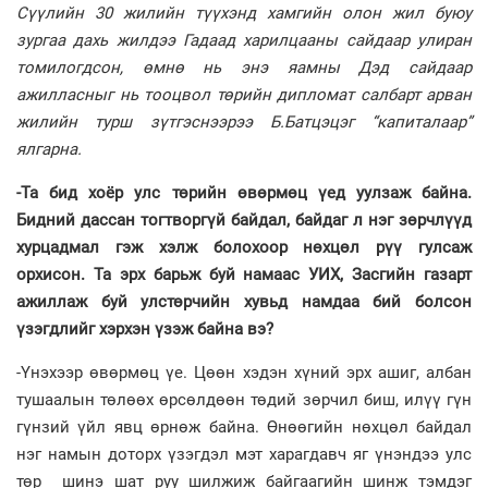
Сүүлийн 30 жилийн түүхэнд хамгийн олон жил буюу
зургаа дахь жилдээ Гадаад харилцааны сайдаар улиран
томилогдсон, өмнө нь энэ яамны Дэд сайдаар
ажилласныг нь тооцвол төрийн дипломат салбарт арван
жилийн турш зүтгэснээрээ Б.Батцэцэг “капиталаар”
ялгарна.
-Та бид хоёр улс төрийн өвөрмөц үед уулзаж байна.
Бидний дассан тогтворгүй байдал, байдаг л нэг зөрчлүүд
хурцадмал гэж хэлж болохоор нөхцөл рүү гулсаж
орхисон. Та эрх барьж буй намаас УИХ, Засгийн газарт
ажиллаж буй улстөрчийн хувьд намдаа бий болсон
үзэгдлийг хэрхэн үзэж байна вэ?
-Үнэхээр өвөрмөц үе. Цөөн хэдэн хүний эрх ашиг, албан
тушаалын төлөөх өрсөлдөөн төдий зөрчил биш, илүү гүн
гүнзий үйл явц өрнөж байна. Өнөөгийн нөхцөл байдал
нэг намын доторх үзэгдэл мэт харагдавч яг үнэндээ улс
төр шинэ шат руу шилжиж байгаагийн шинж тэмдэг