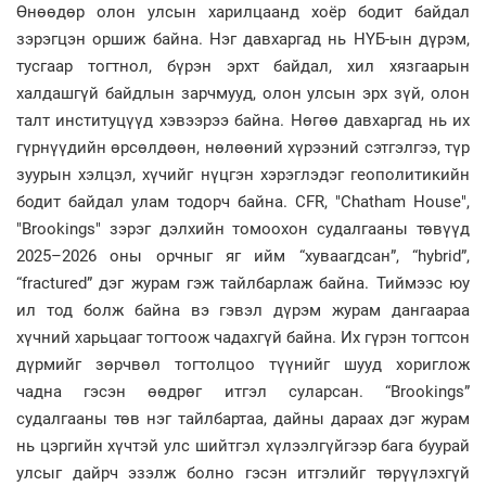
Өнөөдөр олон улсын харилцаанд хоёр бодит байдал
зэрэгцэн оршиж байна. Нэг давхаргад нь НҮБ-ын дүрэм,
тусгаар тогтнол, бүрэн эрхт байдал, хил хязгаарын
халдашгүй байдлын зарчмууд, олон улсын эрх зүй, олон
талт институцүүд хэвээрээ байна. Нөгөө давхаргад нь их
гүрнүүдийн өрсөлдөөн, нөлөөний хүрээний сэтгэлгээ, түр
зуурын хэлцэл, хүчийг нүцгэн хэрэглэдэг геополитикийн
бодит байдал улам тодорч байна. CFR, "Chatham House",
"Brookings" зэрэг дэлхийн томоохон судалгааны төвүүд
2025–2026 оны орчныг яг ийм “хуваагдсан”, “hybrid”,
“fractured” дэг журам гэж тайлбарлаж байна. Тиймээс юу
ил тод болж байна вэ гэвэл дүрэм журам дангаараа
хүчний харьцааг тогтоож чадахгүй байна. Их гүрэн тогтсон
дүрмийг зөрчвөл тогтолцоо түүнийг шууд хориглож
чадна гэсэн өөдрөг итгэл суларсан. “Brookings”
судалгааны төв нэг тайлбартаа, дайны дараах дэг журам
нь цэргийн хүчтэй улс шийтгэл хүлээлгүйгээр бага буурай
улсыг дайрч эзэлж болно гэсэн итгэлийг төрүүлэхгүй