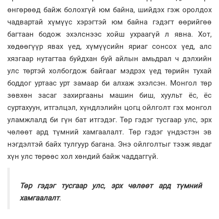
өнгөрөөд байж болохгүй юм байна, шийдэх гэж оролдох
чадвартай хүмүүс хэрэгтэй юм байна гэдэгт өөрийгөө
багтаан бодож эхэлснээс хойш ухраагүй л явна. Хот,
хөдөөгүүр явах үед, хүмүүсийн яриаг сонсох үед, алс
хязгаар нутагтаа буйдхан буй айлын амьдрал ч дэлхийн
улс төртэй холбогдож байгааг мэдрэх үед төрийн тухай
боддог уртаас урт замаар би алхаж эхэлсэн. Монгол төр
зөвхөн засаг захиргааны машин биш, хуульт ёс, ёс
суртахуун, итгэлцэл, хүндлэлийн цогц ойлголт гэх монгол
уламжлалд би гүн бат итгэдэг. Төр гэдэг тусгаар улс, эрх
чөлөөт ард түмний хамгаалалт. Төр гэдэг үндэстэн эв
нэгдэлтэй байх тулгуур багана. Энэ ойлголтыг тээж явдаг
хүн улс төрөөс хол хөндий байж чаддаггүй.
Төр гэдэг тусгаар улс, эрх чөлөөт ард түмний
хамгаалалт
.