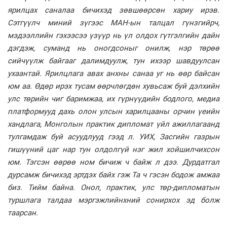
ярилцах саналаа бичихэд зөвшөөрсөн хариу ирэв.
Сэтгүүлч миний зүгээс МАН-ын талцал гүнзгийрч,
мэдээллийн гэхээсээ үзүүр нь үл олдох гүтгэлгийн дайн
дэгдэж, суманд нь оногдсоныг онилж, нэр төрөө
сийчүүлж байгааг далимдуулж, тун ихээр шавдуулсан
ухаантай. Ярилцлага авах анхны санаа уг нь өөр байсан
юм аа. Өдөр ирэх тусам өөрчлөгдөн хувьсаж буй дэлхийн
улс төрийн чиг баримжаа, их гүрнүүдийн бодлого, медиа
платформууд дахь олон улсын харилцааны орчин үеийн
хандлага, Монголын практик дипломат үйл ажиллагаанд
тулгамдаж буй асуудлууд гээд л. УИХ, Засгийн газрын
гишүүний цаг нар тун олдолгүй нэг жил хойшилчихсон
юм. Тэгсэн өөрөө ном бичиж ч байж л дээ. Дурдатгал
дурсамж бичихэд эртдэх байх гэж Та ч гэсэн бодож амжаа
биз. Тийм байна. Онол, практик, улс төр-дипломатын
туршлага талдаа мэргэжлийнхний сонирхох эд болж
таарсан.