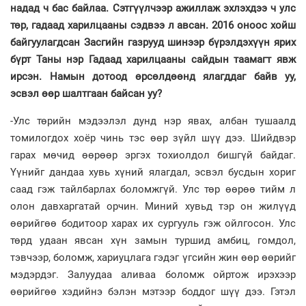
надад ч бас байлаа. Сэтгүүлчээр ажиллаж эхлэхдээ ч улс
төр, гадаад харилцааны сэдвээ л авсан. 2016 оноос хойш
байгуулагдсан Засгийн газрууд шинээр бүрэлдэхүүн ярих
бүрт Таны нэр Гадаад харилцааны сайдын таамагт явж
ирсэн. Намын дотоод өрсөлдөөнд ялагддаг байв уу,
эсвэл өөр шалтгаан байсан уу?
-Улс төрийн мэдээлэл дунд нэр явах, албан тушаалд
томилогдох хоёр чинь тэс өөр зүйл шүү дээ. Шийдвэр
гарах мөчид өөрөөр эргэх тохиолдол бишгүй байдаг.
Үүнийг дандаа хувь хүний ялагдал, эсвэл бусдын хориг
саад гэж тайлбарлах боломжгүй. Улс төр өөрөө тийм л
олон давхаргатай орчин. Миний хувьд тэр он жилүүд
өөрийгөө бодитоор харах их сургууль гэж ойлгосон. Улс
төрд удаан явсан хүн замын туршид амбиц, гомдол,
тэвчээр, боломж, хариуцлага гэдэг үгсийн жин өөр өөрийг
мэдэрдэг. Залуудаа аливаа боломж ойртож ирэхээр
өөрийгөө хэдийнэ бэлэн мэтээр боддог шүү дээ. Гэтэл