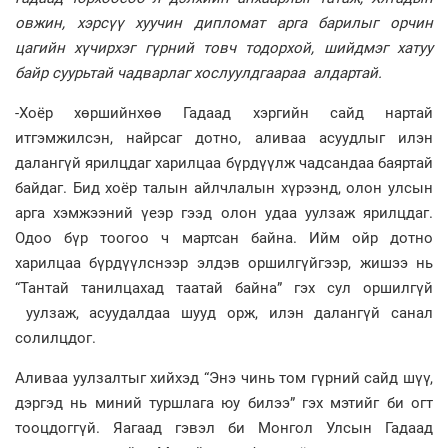
овжин, хэрсүү хуучин дипломат арга барилыг орчин
цагийн хүчирхэг гүрний товч тодорхой, шийдмэг хатуу
байр суурьтай чадварлаг хослуулдгаараа алдартай.
-Хоёр хөршийнхөө Гадаад хэргийн сайд нартай
итгэмжилсэн, найрсаг дотно, аливаа асуудлыг илэн
далангүй ярилцдаг харилцаа бүрдүүлж чадсандаа баяртай
байдаг. Бид хоёр талын айлчлалын хүрээнд, олон улсын
арга хэмжээний үеэр гээд олон удаа уулзаж ярилцдаг.
Одоо бүр тоогоо ч мартсан байна. Ийм ойр дотно
харилцаа бүрдүүлснээр элдэв оршилгүйгээр, жишээ нь
“Тантай танилцахад таатай байна” гэх сул оршилгүй
уулзаж, асуудалдаа шууд орж, илэн далангүй санал
солилцдог.
Аливаа уулзалтыг хийхэд “Энэ чинь том гүрний сайд шүү,
дэргэд нь миний туршлага юу билээ” гэх мэтийг би огт
тооцдоггүй. Яагаад гэвэл би Монгол Улсын Гадаад