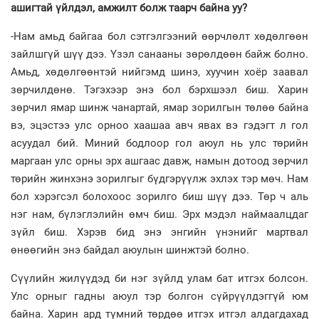
ашигтай үйлдэл, амжилт болж таарч байна уу?
-Нам амьд байгаа бол сэтгэлгээний өөрчлөлт хөдөлгөөн
зайлшгүй шүү дээ. Үзэл санааны зөрөлдөөн байж болно.
Амьд, хөдөлгөөнтэй нийгэмд шинэ, хуучин хоёр заавал
зөрчилдөнө. Тэгэхээр энэ бол бэрхшээл биш. Харин
зөрчил ямар шинж чанартай, ямар зорилгын төлөө байна
вэ, эцэстээ улс орноо хаашаа авч явах вэ гэдэгт л гол
асуудал бий. Миний бодлоор гол аюул нь улс төрийн
маргаан улс орны эрх ашгаас давж, намын дотоод зөрчил
төрийн жинхэнэ зорилгыг бүдгэрүүлж эхлэх тэр мөч.
Нам
бол хэрэгсэл болохоос зорилго биш шүү дээ. Төр ч аль
нэг нам, бүлэглэлийн өмч биш. Эрх мэдэл наймаалцдаг
зүйл биш. Хэрэв бид энэ энгийн үнэнийг мартвал
өнөөгийн энэ байдал аюулын шинжтэй болно.
Сүүлийн жилүүдэд би нэг зүйлд улам бат итгэх болсон.
Улс орныг гадны аюул тэр болгон сүйрүүлдэггүй юм
байна. Харин ард түмний төрдөө итгэх итгэл алдагдахад