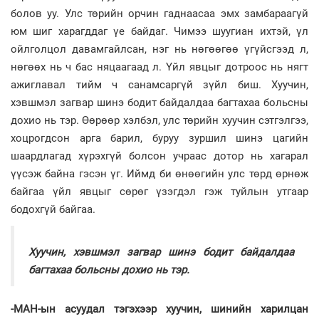
болов уу. Улс төрийн орчин гаднаасаа эмх замбараагүй
юм шиг харагддаг үе байдаг. Чимээ шуугиан ихтэй, үл
ойлголцол давамгайлсан, нэг нь нөгөөгөө үгүйсгээд л,
нөгөөх нь ч бас няцаагаад л. Үйл явцыг дотроос нь нягт
ажиглавал тийм ч санамсаргүй зүйл биш. Хуучин,
хэвшмэл загвар шинэ бодит байдалдаа багтахаа больсны
дохио нь тэр.
Өөрөөр хэлбэл, улс төрийн хуучин сэтгэлгээ,
хоцрогдсон арга барил, буруу зуршил шинэ цагийн
шаардлагад хүрэхгүй болсон учраас дотор нь хагарал
үүсэж байна гэсэн үг. Иймд би өнөөгийн улс төрд өрнөж
байгаа үйл явцыг сөрөг үзэгдэл гэж туйлын утгаар
бодохгүй байгаа.
Хуучин, хэвшмэл загвар шинэ бодит байдалдаа
багтахаа больсны дохио нь тэр.
-МАН-ын асуудал тэгэхээр хуучин, шинийн харилцан