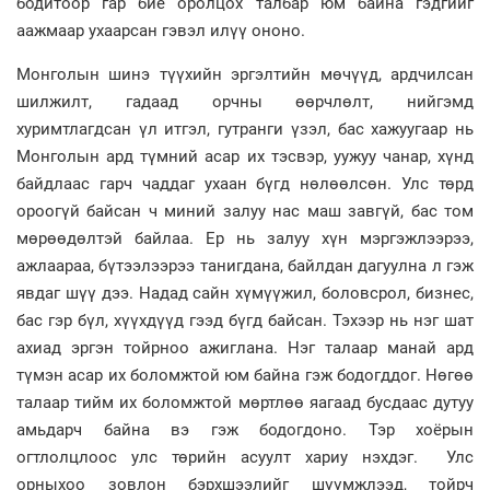
бодитоор гар бие оролцох талбар юм байна гэдгийг
аажмаар ухаарсан гэвэл илүү ононо.
Монголын шинэ түүхийн эргэлтийн мөчүүд, ардчилсан
шилжилт, гадаад орчны өөрчлөлт, нийгэмд
хуримтлагдсан үл итгэл, гутранги үзэл, бас хажуугаар нь
Монголын ард түмний асар их тэсвэр, уужуу чанар, хүнд
байдлаас гарч чаддаг ухаан бүгд нөлөөлсөн. Улс төрд
ороогүй байсан ч миний залуу нас маш завгүй, бас том
мөрөөдөлтэй байлаа. Ер нь залуу хүн мэргэжлээрээ,
ажлаараа, бүтээлээрээ танигдана, байлдан дагуулна л гэж
явдаг шүү дээ. Надад сайн хүмүүжил, боловсрол, бизнес,
бас гэр бүл, хүүхдүүд гээд бүгд байсан. Тэхээр нь нэг шат
ахиад эргэн тойрноо ажиглана. Нэг талаар манай ард
түмэн асар их боломжтой юм байна гэж бодогддог. Нөгөө
талаар тийм их боломжтой мөртлөө яагаад бусдаас дутуу
амьдарч байна вэ гэж бодогдоно. Тэр хоёрын
огтлолцлоос улс төрийн асуулт хариу нэхдэг. Улс
орныхоо зовлон бэрхшээлийг шүүмжлээд, тойрч