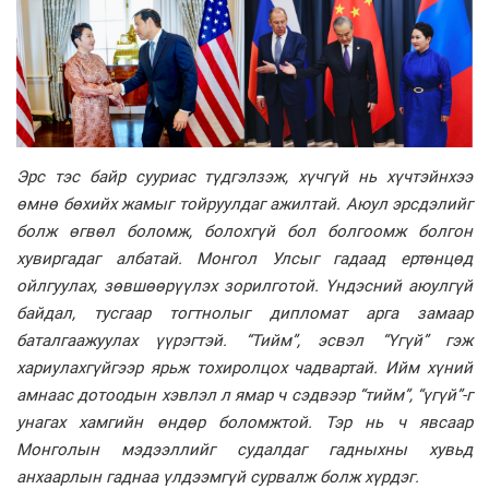
Эрс тэс байр сууриас түдгэлзэж, хүчгүй нь хүчтэйнхээ
өмнө бөхийх жамыг тойруулдаг ажилтай. Аюул эрсдэлийг
болж өгвөл боломж, болохгүй бол болгоомж болгон
хувиргадаг албатай. Монгол Улсыг гадаад ертөнцөд
ойлгуулах, зөвшөөрүүлэх зорилготой. Үндэсний аюулгүй
байдал, тусгаар тогтнолыг дипломат арга замаар
баталгаажуулах үүрэгтэй. “Тийм”, эсвэл “Үгүй” гэж
хариулахгүйгээр ярьж тохиролцох чадвартай. Ийм хүний
амнаас дотоодын хэвлэл л ямар ч сэдвээр “тийм”, “үгүй”-г
унагах хамгийн өндөр боломжтой. Тэр нь ч явсаар
Монголын мэдээллийг судалдаг гадныхны хувьд
анхаарлын гаднаа үлдээмгүй сурвалж болж хүрдэг.