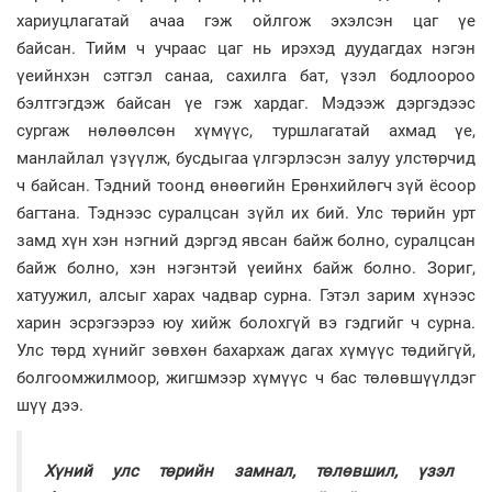
хариуцлагатай ачаа гэж ойлгож эхэлсэн цаг үе
байсан. Тийм ч учраас цаг нь ирэхэд дуудагдах нэгэн
үеийнхэн сэтгэл санаа, сахилга бат, үзэл бодлоороо
бэлтгэгдэж байсан үе гэж хардаг. Мэдээж дэргэдээс
сургаж нөлөөлсөн хүмүүс, туршлагатай ахмад үе,
манлайлал үзүүлж, бусдыгаа үлгэрлэсэн залуу улстөрчид
ч байсан. Тэдний тоонд өнөөгийн Ерөнхийлөгч зүй ёсоор
багтана. Тэднээс суралцсан зүйл их бий. Улс төрийн урт
замд хүн хэн нэгний дэргэд явсан байж болно, суралцсан
байж болно, хэн нэгэнтэй үеийнх байж болно. Зориг,
хатуужил, алсыг харах чадвар сурна. Гэтэл зарим хүнээс
харин эсрэгээрээ юу хийж болохгүй вэ гэдгийг ч сурна.
Улс төрд хүнийг зөвхөн бахархаж дагах хүмүүс төдийгүй,
болгоомжилмоор, жигшмээр хүмүүс ч бас төлөвшүүлдэг
шүү дээ.
Хүний улс төрийн замнал, төлөвшил, үзэл