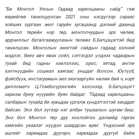
“Би Монгол Улсын Гадаад харилцааны сайд” гэж
өөрийгөө танилцуулсан 2021 оны нэгдүгээр сараас
хойших зургаан жил гаруйн хугацаанд дэлхий дахинд
Монгол төрийн нэр төр, монголчуудын эрх чөлөө,
ардчиллыг баталгаажуулахын төлөөх Б.Батцэцэгтэй бид
танилцсан. Монголын эмэгтэй сайдын гадаад хэлний
мэдлэг, биеэ авч явах соёл, сэтгэгдэл үлдээх чадварын
тухай бид гадны хэвлэлээс, орос, хятад, англи
хэлтнүүдийн сошиал хаягаас уншдаг болсон. Юүтүүб,
фэйсбүүк, инстаграмын хил хязгааргүйн нөлөө бий ч, нэрт
дипломатч Ц.Гомбосүрэнгийн хэлснээр, Б.Батцэцэгт
харизм буюу нүүрийн буян байдаг. “Гадаад харилцааны
салбарын тухайд би хувьдаа үргэлж хүндэтгэлтэй ханддаг
байсан. Энэ бол зүгээр нэг албан тушаалын шугам биш.
Энэ бол Монгол төр дуу хоолойгоо дэлхийд гаргах
хамгийн ухаалаг нүүдэл шаардсан өрөг. Үндэсний эрх
ашгийг заримдаа дуугарч, заримдаа дуугүй байж