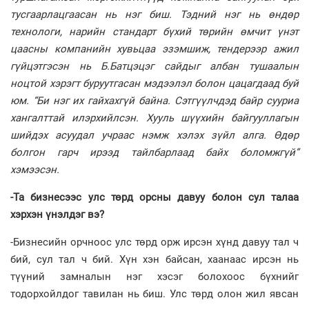
тусгаарлацгаасан нь нэг биш. Тэдний нэг нь өндөр
технологи, нарийн стандарт бүхий төрийн өмчит үнэт
цаасны компанийн хувьцаа эзэмшиж, тендерээр ажил
гүйцэтгэсэн нь Б.Батцэцэг сайдыг албан тушаалын
ноцтой хэрэгт буруутгасан мэдээлэл болон цацагдаад буй
юм. “Би нэг их гайхахгүй байна. Сэтгүүлчдэд байр сууриа
хангалттай илэрхийлсэн. Хууль шүүхийн байгууллагын
шийдэх асуудал учраас нэмж хэлэх зүйл алга. Өдөр
болгон гарч ирээд тайлбарлаад байх боломжгүй”
хэмээсэн.
-Та бизнесээс улс төрд орсны давуу болон сул талаа
хэрхэн үнэлдэг вэ?
-Бизнесийн орчноос улс төрд орж ирсэн хүнд давуу тал ч
бий, сул тал ч бий. Хүн хэн байсан, хаанаас ирсэн нь
түүний замналын нэг хэсэг болохоос бүхнийг
тодорхойлдог тавилан нь биш. Улс төрд олон жил явсан