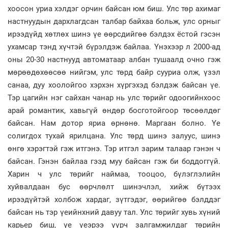
хоосон уриа хэлдэг орчин байсан юм биш. Улс төр ахимаг
настнуудын дархлагдсан талбар байхаа больж, улс орныг
ирээдүйд хөтлөх шинэ үе өөрсдийгөө бэлдэх ёстой гэсэн
ухамсар тэнд хүчтэй бүрэлдэж байлаа. Үнэхээр л 2000-ад
оны 20-30 настнууд автоматаар албан тушаалд очно гэж
мөрөөдөхөөсөө нийгэм, улс төрд байр сууриа олж, үзэл
санаа, дуу хоолойгоо хэрхэн хүргэхэд бэлдэж байсан үе.
Тэр цагийн нэг сайхан чанар нь улс төрийг одоогийнхоос
арай романтик, хавьгүй өндөр босготойгоор төсөөлдөг
байсан. Нам дотор яриа өрнөнө. Маргаан болно. Үе
солигдох тухай ярилцана. Улс төрд шинэ залуус, шинэ
өнгө хэрэгтэй гэж итгэнэ. Тэр итгэл зарим талаар гэнэн ч
байсан. Гэнэн байлаа гээд муу байсан гэж би боддоггүй.
Харин ч улс төрийг наймаа, тооцоо, бүлэглэлийн
хуйвалдаан бус өөрчлөлт шинэчлэл, хийж бүтээх
ирээдүйтэй холбож хардаг, зүтгэдэг, өөрийгөө бэлддэг
байсан нь тэр үеийнхний давуу тал. Улс төрийг хувь хүний
карьер биш, үе үеэрээ үүрч залгамжилдаг төрийн