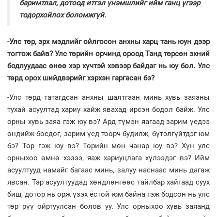
баримтлал, дотоод итгэл үнэмшлийг ийм ганц үгээр
тодорхойлох боломжгүй.
-Улс төр, эрх мэдлийг ойлгосон анхны харц тань юун дээр
тогтож байв? Улс төрийн орчинд ороод Танд төрсөн эхний
бодлуудаас өнөө хэр хүчтэй хэвээр байдаг нь юу бол. Улс
төрд орох шийдвэрийг хэрхэн гаргасан бэ?
-Улс төрд татагдсан анхны шалтгаан минь хувь заяаны
тухай асуултад хариу хайж явахад ирсэн бодол байж. Улс
орны хувь заяа гэж юу вэ? Ард түмэн яагаад зарим үедээ
өндийж босдог, зарим үед төөрч будилж, бүтэлгүйтдэг юм
бэ? Төр гэж юу вэ? Төрийн мөн чанар юу вэ? Хүн улс
орныхоо өмнө хэзээ, яаж хариуцлага хүлээдэг вэ? Ийм
асуултууд намайг багаас минь, залуу наснаас минь дагаж
явсан. Тэр асуултуудад хөндлөнгөөс тайлбар хайгаад суух
биш, дотор нь орж үзэх ёстой юм байна гэж бодсон нь улс
төр рүү ойртуулсан болов уу. Улс орныхоо хувь заяанд