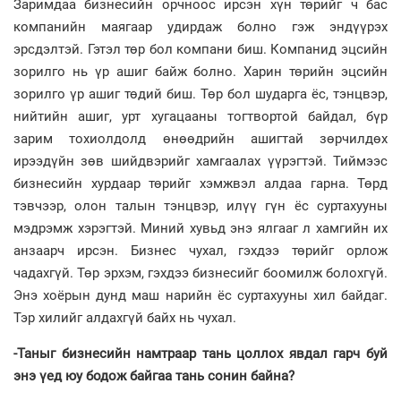
Заримдаа бизнесийн орчноос ирсэн хүн төрийг ч бас
компанийн маягаар удирдаж болно гэж эндүүрэх
эрсдэлтэй. Гэтэл төр бол компани биш. Компанид эцсийн
зорилго нь үр ашиг байж болно. Харин төрийн эцсийн
зорилго үр ашиг төдий биш. Төр бол шударга ёс, тэнцвэр,
нийтийн ашиг, урт хугацааны тогтвортой байдал, бүр
зарим тохиолдолд өнөөдрийн ашигтай зөрчилдөх
ирээдүйн зөв шийдвэрийг хамгаалах үүрэгтэй. Тиймээс
бизнесийн хурдаар төрийг хэмжвэл алдаа гарна. Төрд
тэвчээр, олон талын тэнцвэр, илүү гүн ёс суртахууны
мэдрэмж хэрэгтэй. Миний хувьд энэ ялгааг л хамгийн их
анзаарч ирсэн. Бизнес чухал, гэхдээ төрийг орлож
чадахгүй. Төр эрхэм, гэхдээ бизнесийг боомилж болохгүй.
Энэ хоёрын дунд маш нарийн ёс суртахууны хил байдаг.
Тэр хилийг алдахгүй байх нь чухал.
-Таныг бизнесийн намтраар тань цоллох явдал гарч буй
энэ үед юу бодож байгаа тань сонин байна?