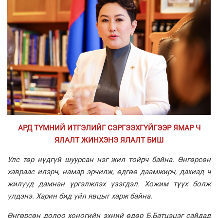
АРД ТҮМНИЙ ИТГЭЛИЙГ СЭРГЭЭХГҮЙГЭЭР ЯМАР Ч
ЯЛАЛТ ЖИНХЭНЭ ЯЛАЛТ БИШ
Улс төр нүдгүй шуурсан нэг жил тойрч байна. Өнгөрсөн
хавраас илэрч, намар эрчилж, өдгөө даамжирч, дахиад ч
жилүүд дамнан үргэлжлэх үзэгдэл. Хожим түүх болж
үлдэнэ. Харин бид үйл явцыг харж байна.
Өнгөрсөн долоо хоногийн эхний өдөр Б.Батцэцэг сайдад