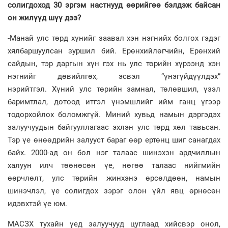
солигдоход 30 эргэм настнууд өөрийгөө бэлдэж байсан
он жилүүд шүү дээ?
-Манай улс төрд хүнийг заавал хэн нэгнийх болгох гэдэг
хялбаршуулсан зуршил бий. Ерөнхийлөгчийн, Ерөнхий
сайдын, тэр даргын хүн гэх нь улс төрийн хүрээнд хэн
нэгнийг дөвийлгөх, эсвэл “үнэгүйдүүлдэх”
нэрийтгэл. Хүний улс төрийн замнал, төлөвшил, үзэл
баримтлал, дотоод итгэл үнэмшлийг ийм ганц үгээр
тодорхойлох боломжгүй. Миний хувьд намын дэргэдэх
залуучуудын байгууллагаас эхлэн улс төрд хөл тавьсан.
Тэр үе өнөөдрийн залууст бараг өөр ертөнц шиг санагдах
байх. 2000-ад он бол нэг талаас шинэхэн ардчиллын
халуун илч төөнөсөн үе, нөгөө талаас нийгмийн
өөрчлөлт, улс төрийн жинхэнэ өрсөлдөөн, намын
шинэчлэл, үе солигдох зэрэг олон үйл явц өрнөсөн
идэвхтэй үе юм.
МАСЗХ тухайн үед залуучууд цуглаад хийсвэр онол,