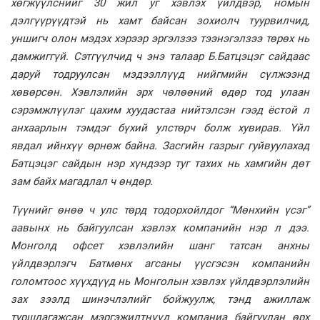
хөгжүүлснийг 30 жил уг хэвлэх үйлдвэр, номын
дэлгүүрүүдтэй нь хамт байсан зохиолч туурвилчид,
уншигч олон мэдэх хэрээр эргэлзээ тээнэгэлзээ төрөх нь
дамжиггүй. Сэтгүүлчид ч энэ талаар Б.Батцэцэг сайдаас
даруй тодруулсан мэдээллүүд нийгмийн сүлжээнд
хөвөрсөн. Хэвлэлийн эрх чөлөөний өдөр тод улаан
сэрэмжлүүлэг цахим хуудастаа нийтэлсэн гээд ёстой л
анхаарлын тэмдэг бүхий улстөрч болж хувирав. Үйл
явдал ийнхүү өрнөж байна. Засгийн газрыг гуйвуулахад
Батцэцэг сайдын нэр хүндээр туг тахих нь хамгийн дөт
зам байх магадлал ч өндөр.
Түүнийг өнөө ч улс төрд тодорхойлдог “Мөнхийн үсэг”
аавынх нь байгуулсан хэвлэх компанийн нэр л дээ.
Монголд офсет хэвлэлийн шанг татсан анхны
үйлдвэрлэгч Батмөнх агсаны үүсгэсэн компанийн
голомтоос хүүхдүүд нь Монголын хэвлэх үйлдвэрлэлийн
зах зээлд шинэчлэлийг бойжуулж, тэнд ажиллаж
туршлагажсан мэргэжилтнүүд компаниа байгуулан өрх