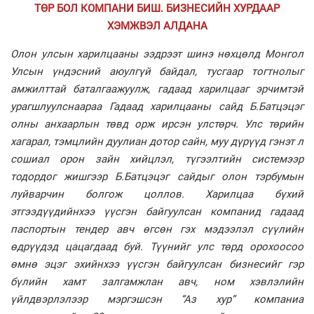
ТӨР БОЛ КОМПАНИ БИШ. БИЗНЕСИЙН ХУРДААР
ХЭМЖВЭЛ АЛДАНА
Олон улсын харилцааны ээдрээт шинэ нөхцөлд Монгол
Улсын үндэсний аюулгүй байдал, тусгаар тогтнолыг
амжилттай баталгаажуулж, гадаад харилцааг эрчимтэй
урагшлуулснаараа Гадаад харилцааны сайд Б.Батцэцэг
олны анхаарлын төвд орж ирсэн улстөрч. Улс төрийн
хагарал, тэмцлийн дуулиан дотор сайн, муу дүрүүд гэнэт л
сошиал орон зайн хийцлэл, түгээлтийн системээр
тодордог жишгээр Б.Батцэцэг сайдыг олон тэрбумын
луйварчин болгож цоллов. Харилцаа бүхий
этгээдүүдийнхээ үүсгэн байгуулсан компанид гадаад
паспортын тендер авч өгсөн гэх мэдээлэл сүүлийн
өдрүүдэд цацагдаад буй. Түүнийг улс төрд орохоосоо
өмнө эцэг эхийнхээ үүсгэн байгуулсан бизнесийг гэр
бүлийн хамт залгамжлан авч, ном хэвлэлийн
үйлдвэрлэлээр мэргэшсэн “Аз хур” компаниа