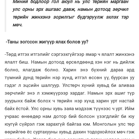
Миний бодлоор гол аюул нь улс төрийн маргаан
улс орны эрх ашгаас давж, намын дотоод зөрчил
төрийн жинхэнэ зорилгыг бүдгэрүүлж эхлэх тэр
мөч.
-Таны зогссон жигүүр ялах болов уу?
-Төрд итгэх итгэлийг сэргээхгүйгээр ямар ч ялалт жинхэнэ
ялалт биш. Намын дотоод өрсөлдөөнд хэн нэг нь дийлж
болно, ялагдаж болно. Харин энэ бүхний дараа ард
түмний дунд төрийн нэр хүнд, итгэл өссөн үү, буурсан уу
гэдэг л эцсийн шалгуур. Улстөрч хүний хувьд би аливаа
зөрчлийг энэ л хэмжүүрээр хардаг. Намын эрх ашиг түр
зуурынх байж болох ч төрийн нэр хүнд харин урт настай
байх ёстой. Улс орны хувь заяа мэдээж түүнээс ч урт. Ийм
учраас өнөөдөр нам дотор бий болсон үзэгдлийг би юу
юугүй сүйрэл гэж харахгүй байгаа юм. Монголын улс төр
өөрийгөө ёс суртахууны хувьд дахин тодорхойлох мөч гэж