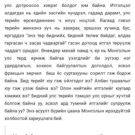
улс дотроосоо хэврэг болдог юм байна. Итгэлцэл
алдагдах нь эдийн засгийн хүндрэл, гадаад дарамт, улс
төрийн өрсөлдөөнөөс ч илүү ноцтой. Яагаад гэвэл
төрийн жинхэнэ хүч нь захирах, эрхшээх хүчинд бус,
иргэддээ “энэ төр биднийх, бидний төлөө байдаг, алдаа
гаргасан ч засах чадвартай” гэсэн дотоод итгэл төрүүлж
чаддагт оршдог. Өнөөдөр манай намд ч, ер нь Монголын
улс төрд өрнөж байгаа үзэгдлийг би зүгээр нэг
удирдлагын, зохион байгуулалтын доголдол, эсвэл
фракцын зөрчил биш ёс суртахууны сорилт гэж бодож
байна. Бид төрийг юу гэж ойлгодог вэ? Албан тушаалыг
юу гэж үзэж байна вэ? Олон нийтийн итгэлийг юугаар
хэмжих вэ? Бидний улс төрийн тэмцэл улс орныг хүчтэй
болгож байна уу, эсвэл ард түмний итгэлийг сулруулж
байна уу? Энэ асуулт бүрийн цаана Монголын ирээдүйтэй
холбоотой хариуцлага бий.