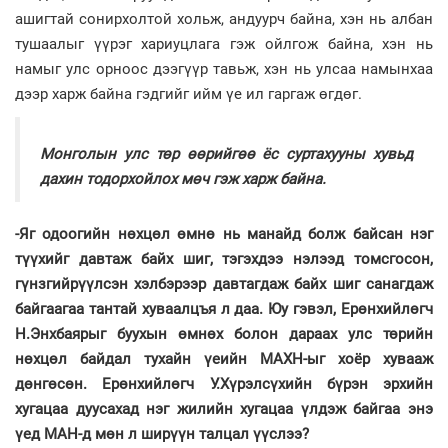
ашигтай сонирхолтой хольж, андуурч байна, хэн нь албан
тушаалыг үүрэг хариуцлага гэж ойлгож байна, хэн нь
намыг улс орноос дээгүүр тавьж, хэн нь улсаа намынхаа
дээр харж байна гэдгийг ийм үе ил гаргаж өгдөг.
Монголын улс төр өөрийгөө ёс суртахууны хувьд
дахин тодорхойлох мөч гэж харж байна.
-Яг одоогийн нөхцөл өмнө нь манайд болж байсан нэг
түүхийг давтаж байх шиг, тэгэхдээ нэлээд томсгосон,
гүнзгийрүүлсэн хэлбэрээр давтагдаж байх шиг санагдаж
байгаагаа тантай хуваалцъя л даа. Юу гэвэл, Ерөнхийлөгч
Н.Энхбаярыг буухын өмнөх болон дараах улс төрийн
нөхцөл байдал тухайн үеийн МАХН-ыг хоёр хувааж
дөнгөсөн. Ерөнхийлөгч У.Хүрэлсүхийн бүрэн эрхийн
хугацаа дуусахад нэг жилийн хугацаа үлдэж байгаа энэ
үед МАН-д мөн л ширүүн талцал үүслээ?