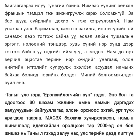
байгаагаараа илүү гүнзгий байна. Иймээс үүнийг зөвхөн
фракцын тэмцэл гэж жижигрүүлж харах боломжгүй. За
бас шууд сүйрлийн дохио ч гэж хэтрүүлэмгүй. Нам
үнэхээр үзэл баримтлал, хамтын сахилга, инститүцийн ой
санамж дээр тогтож байна уу, эсвэл албан тушаалын
эргэлт, нөлөөний тэнцвэр, хувь хүний нэр хүнд дээр
тогтож байна уу гэдгийг ийм үед л мэднэ. Нам доторх
зөрчил эцэстээ төрийн нэр хүндийг унагааж, олон
нийтийн итгэлийг сулруулж эхэлбэл асуудал намынх
байхаа болиод төрийнх болдог. Миний болгоомжилдог
зүйл энэ.
-Таныг улс төрд “Ерөнхийлөгчийн хүн” гэдэг. Энэ бол та
одоогоос 30 шахам жилийн өмнө намын дэргэдэх
залуучуудын байгууллагад элсэн орсноос эхтэй, урт түүх
яригдаж таарна. МАСЗХ бэхжиж хүчирхэгжсэн, намын
шинэчлэлд идэвхийлэн оролцсон тэр 2000-ад он бол
жишээ нь Таны л гэхэд залуу нас, улс төрийн дээд лигт үе